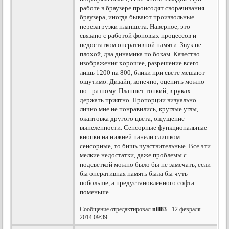
работе в браузере происодят сворачивания
браузера, иногда бывают произвольные
перезагрузки планшета. Наверное, это
связано с работой фоновых процессов и
недостатком оперативной памяти. Звук не
плохой, два динамика по бокам. Качество
изображения хорошее, разрешение всего
лишь 1200 на 800, блики при свете мешают
ощутимо. Дизайн, конечно, оценить можно
по - разному. Планшет тонкий, в руках
держать приятно. Пропорции визуально
лично мне не понравились, круглые углы,
окантовка другого цвета, ощущение
выпеленности. Сенсорные функциональные
кнопки на нижней панели слишком
сенсорные, то бишь чувствительные. Все эти
мелкие недостатки, даже проблемы с
подсветкой можно было бы не замечать, если
бы оперативная память была бы чуть
побольше, а предустановленного софта
поменьше.
Сообщение отредактировал
nill83
- 12 февраля
2014 09:39