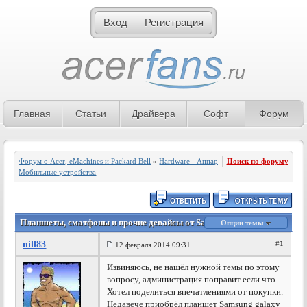
Вход
Регистрация
Главная
Статьи
Драйвера
Софт
Форум
Форум о Acer, eMachines и Packard Bell
»
Hardware - Аппаратное обеспечение
Поиск по форуму
»
Мобильные устройства
Планшеты, сматфоны и прочие девайсы от Samsung
Опции темы
nill83
#1
12 февраля 2014 09:31
Извиняюсь, не нашёл нужной темы по этому
вопросу, администрация поправит если что.
Хотел поделиться впечатлениями от покупки.
Недавече приобрёл планшет Samsung galaxy