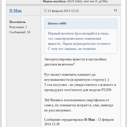
Модель ноутбука:
ASUS k56cb, intel core i3, gt740m
D-Man
#2
13 февраля 2014 15:25
Посетитель
Цитата: nill83
Репутация:
1
Сообщений: 16
Первый косячок бросающийся в глаза,
это самопроизвольное изменение
яркости. Экран периодически тускнеет.
С чем это связано, не понятно.
Авторегулировка яркости в настройках
дисплея включена?
Рут может изменить планшет до
неузнаваемости (в приятную сторону) :)
5 сек погуглил - не увидел ничего сложного в
процедурах root/unroot для модели P5200.
ЗЫ Являясь поклонником смартфонов от
самса, их планшеты всерьёз я, увы, никогда
не рассматривал.
Сообщение отредактировал
D-Man
- 13 февраля
2014 15:39