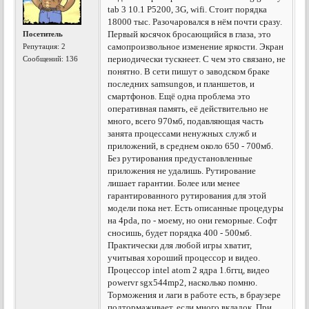
tab 3 10.1 P5200, 3G, wifi. Стоит порядка
18000 тыс. Разочаровался в нём почти сразу.
Первый косячок бросающийся в глаза, это
Посетитель
самопроизвольное изменение яркости. Экран
Репутация:
2
периодически тускнеет. С чем это связано, не
Сообщений: 136
понятно. В сети пишут о заводском браке
последних samsungов, и планшетов, и
смартфонов. Ещё одна проблема это
оперативная память, её действительно не
много, всего 970мб, подавляющая часть
занята процессами ненужных служб и
приложений, в среднем около 650 - 700мб.
Без рутирования предустановленные
приложения не удалишь. Рутирование
лишает гарантии. Более или менее
гарантированного рутирования для этой
модели пока нет. Есть описанные процедуры
на 4pda, по - моему, но они геморные. Софт
сносишь, будет порядка 400 - 500мб.
Практически для любой игры хватит,
учитывая хороший процессор и видео.
Процессор intel atom 2 ядра 1.6ггц, видео
powervr sgx544mp2, насколько помню.
Торможения и лаги в работе есть, в браузере
подтормаживает, если много вкладок. При