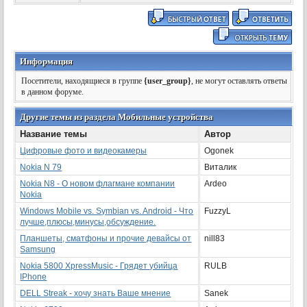
Информация
Посетители, находящиеся в группе
{user_group}
, не могут оставлять ответы
в данном форуме.
Другие темы из раздела Мобильные устройства
Название темы
Автор
Цифровые фото и видеокамеры
Ogonek
Nokia N 79
Виталик
Nokia N8 - О новом флагмане компании
Ardeo
Nokia
Windows Mobile vs. Symbian vs. Android - Что
FuzzyL
лучше,плюсы,минусы,обсуждение.
Планшеты, сматфоны и прочие девайсы от
nill83
Samsung
Nokia 5800 XpressMusic - Грядет убийца
RULB
IPhone
DELL Streak - хочу знать Ваше мнение
Sanek