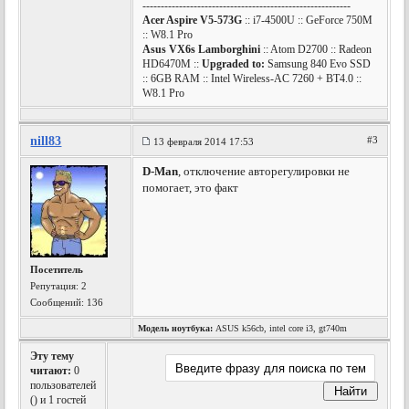
---------------------------------------------------------
Acer Aspire V5-573G
:: i7-4500U :: GeForce 750M
:: W8.1 Pro
Asus VX6s Lamborghini
:: Atom D2700 :: Radeon
HD6470M ::
Upgraded to:
Samsung 840 Evo SSD
:: 6GB RAM :: Intel Wireless-AC 7260 + BT4.0 ::
W8.1 Pro
nill83
#3
13 февраля 2014 17:53
D-Man
, отключение авторегулировки не
помогает, это факт
Посетитель
Репутация:
2
Сообщений: 136
Модель ноутбука:
ASUS k56cb, intel core i3, gt740m
Эту тему
читают:
0
пользователей
(
) и 1 гостей