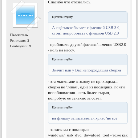
Спасибо что отозвались.
Цитата: reylby
А ещё такое бывает с флешкой USB 3.0,
стоит попробовать с флешкой USB 2.0
Посетитель
Репутация:
2
- пробовал с другой флешкой именно USB2.0
Сообщений: 9
- ноль на массу.
Цитата: reylby
Значит или у Вас неподходящая сборка
- эта мысль мне в голову не приходила...
сборка не "левая", одна из последних, почти
все обновления... есть более старая,
попробую ее сенькью за совет.
Цитата: reylby
на флешку записывается криво/не всё
- записывал с помощью
windows7_usb_dvd_download_tool - тоже как