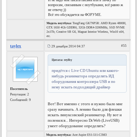
И не надо мне писать письма или в личку по
вопросам, связанным с ноутбуками, всё равно ж
не отвечу;))
Всё это обсуждается на ФОРУМЕ.
Модель ноутбука:
TongFang GK7NP5R: AMD Ryzen 4800H,
GTX 1650 4Gb GDDR6, 32Gb DDR4-3200MHz, SSD NVME
2x1Tb; Creative SB G6, Magnat Interior Wireless, Win10 x64,
etc.
taylex
#55
29 декабря 2014 04:37
Цитата: reylby
придётся с Live CD Ubuntu или какого-
нибудь реаниматора определять ИД
оборудования контроллера USB и по
нему искать подходящий драйвер
Посетитель
Репутация:
2
Сообщений: 9
Вот! Вот именно с этого и нужно было мне
сразу начинать. А лениво было для флешки
искать линуксовский реаниматор. Ну вот и
поленился... Интересно Dr.Web (LiveUSB)
умеет оборудование определять?
Модель ноутбука:
Acer Aspire ES1-511-C3M3