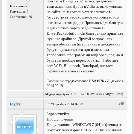
при этом Винда 7х32 бегает, да довольно
Посетитель
таки живенько. Дрова nVidia из выложенных
Репутация:
4
на сайте не захотели устанавливаться
Сообщений: 26
(отсутствует необходимое устройство или
чототам в этом роде). Пришлось для блютуза
и дискретной карты задействовать
DriverPackSolution. Он быстренько прилепил
нужные драйвера. Другой вопрос - как
теперь обе карты (встроенная и дискретная)
будут переключаться при изменении
требований программами видеоресурса, да и
будут ли вообще переключаться. Работает
всё: WiFi, Bluetooth, Touchpad, листает
странички и окна как нужно.
Сообщение отредактировал
RSA1976
- 29 декабря
2014 02:19
Модель ноутбука:
ACER E5-511G-P1GA (NX.MQWEU.010)
taylex
#46
29 декабря 2014 02:23
Здравствуйте.
Прошу помощи.
При установке WINDOWS 7 (64) с флешки на
ноутбук Acer Aspire ES1-511-C3M3 возникла