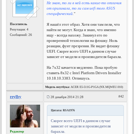
Не знаю, то ли в ней есть какие-то отличия
от оригинала, то ли сам uefi того ASUS
специфический
."
Посетитель
Я нашёл этот образ. Хотя они там пели, что
Репутация:
4
найти не могут. Когда я знаю, что именно
Сообщений: 26
ищу - всегда нахожу. Закинул его по
проверенной технологии на флэшку. Ноль
реакции, фунт презрения. Не видит флэшку
UEFI. Скорее всего UEFI в данном случае
зависит от модели и производителя барахла.
На 7х32 качается медленно. Пока пробую
ставить 8х32 с Intel Platform Drivers Installer
10.18.10.3383. Отпишусь.
Модель ноутбука:
ACER E5-511G-P1GA (NX.MQWEU.010)
reylby
#42
28 декабря 2014 21:28
Цитата: RSA1976
Скорее всего UEFI в данном случае
зависит от модели и производителя
барахла.
Редактор