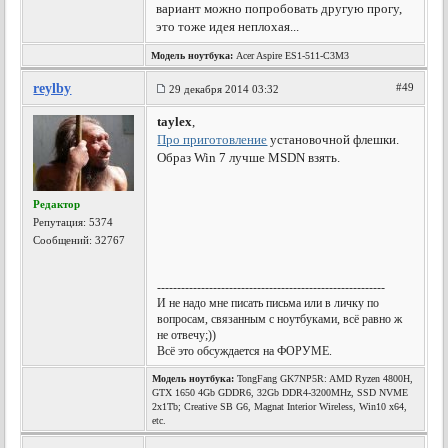
вариант можно попробовать другую прогу,
это тоже идея неплохая...
Модель ноутбука:
Acer Aspire ES1-511-C3M3
reylby
#49
29 декабря 2014 03:32
taylex
,
Про приготовление
установочной флешки.
Образ Win 7 лучше MSDN взять.
Редактор
Репутация:
5374
Сообщений: 32767
---------------------------------------------------------
И не надо мне писать письма или в личку по
вопросам, связанным с ноутбуками, всё равно ж
не отвечу;))
Всё это обсуждается на ФОРУМЕ.
Модель ноутбука:
TongFang GK7NP5R: AMD Ryzen 4800H,
GTX 1650 4Gb GDDR6, 32Gb DDR4-3200MHz, SSD NVME
2x1Tb; Creative SB G6, Magnat Interior Wireless, Win10 x64,
etc.