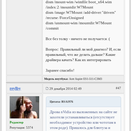
dism /mount-wim /wimfile:boot_x64.wim
/index:2 /mountdir:W7Mount
dism /image:W7Mount /add-driver:"drivers"
/recurse /ForceUnsigned
dism /unmount-wim /mountdir:W7Mount
/commit
Все без толку - ничего не получается :(
Вопрос: Правильный ли мой диагноз? И, если
правильный, что же делать дальше? Какие
драйвера качать? Как их интегрировать
Заранее спасибо!
Модель ноутбука:
Acer Aspire ES1-511-C3M3
reylby
#47
29 декабря 2014 02:49
Цитата: RSA1976
Дрова nVidia из выложенных на сайте не
захотели устанавливаться (отсутствует
необходимое устройство или чототам в
Редактор
этом роде). Пришлось для блютуза и
Репутация:
5374