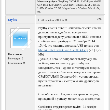
Модель ноутбука:
TongFang GK7NP5R: AMD Ryzen 4800H,
GTX 1650 4Gb GDDR6, 32Gb DDR4-3200MHz, SSD NVME
2x1Tb; Creative SB G6, Magnat Interior Wireless, Win10 x64,
etc.
taylex
#59
31 декабря 2014 02:06
reylby
с меня пиво!!! Зашел по ссылке что вы
дали, почитать, дабы во всеоружии
приступить к делу установки с HDD, и нашел
сообщение от
pestryy
от 21 ноября 2014
15:46, что ставить дрова на USB нужно эти
66654_intel_usb3_win7_v30141.zip
(23 | 5,72
Посетитель
Mb)
Репутация:
2
Думаю, а чего не попробовать наудачу, по-
Сообщений: 9
любому мне на флешку дистрибутив
закидывать, так и дрова интегрирую заодно,
делов. Каков же был шок, когда вся эта хрень
СРАБОТАЛА!!! Семерка 64-я установилась,
щас настраиваю и смотрю каких драйверов
не хватает.
Спасибо всем!!! На днях состряпаю рецепт,
приведший к успеху, может кому и сгодится.
Сообщение отредактировал
taylex
- 31 декабря