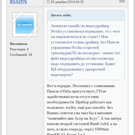
RSA1976
#50
29 декабря 2014 03:35
Цитата: reylby
Запинали таки)Если видеодрайвер
Nvidia установился нормально, то с чего
он переключаться не станет? Или
установился только драйвер, без Панели
Посетитель
управления Nvidia и прочей
Репутация:
4
тряхомудии?Если последнее - значит inf-
Сообщений: 26
файл видеодрайвера из инсталлятора
надо подправить до установки. Какое
ИД оборудования у дискретной
видеокарты?
Всё в порядке. Поспешил с сомнениями.
Панель nVidia присутствует, ГП не
задействован из-за отсутствия
необходимости. Прибор работает как
положено. reylby, ещё раз спасибо. Без
Ваших советов уже ныл бы в магазине
"поменяйте мне Асер на Асус". А так завтра
влеплю второй системой Вин8.1х64, а на
него, в свою очередь, через VMWare
ВинХРх32. Будет 3 в 1.