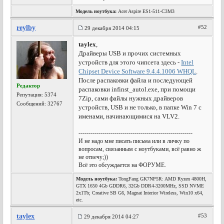
Модель ноутбука:
Acer Aspire ES1-511-C3M3
reylby
#52
29 декабря 2014 04:15
taylex
,
Драйверы USB и прочих системных
устройств для этого чипсета здесь -
Intel
Chipset Device Software 9.4.4.1006 WHQL
.
После распаковки файла и последующей
Редактор
распаковки infinst_autol.exe, при помощи
Репутация:
5374
7Zip, сами файлы нужных драйверов
Сообщений: 32767
устройств, USB и не только, в папке Win 7 с
именами, начинающимися на VLV2.
---------------------------------------------------------
И не надо мне писать письма или в личку по
вопросам, связанным с ноутбуками, всё равно ж
не отвечу;))
Всё это обсуждается на ФОРУМЕ.
Модель ноутбука:
TongFang GK7NP5R: AMD Ryzen 4800H,
GTX 1650 4Gb GDDR6, 32Gb DDR4-3200MHz, SSD NVME
2x1Tb; Creative SB G6, Magnat Interior Wireless, Win10 x64,
etc.
taylex
#53
29 декабря 2014 04:27