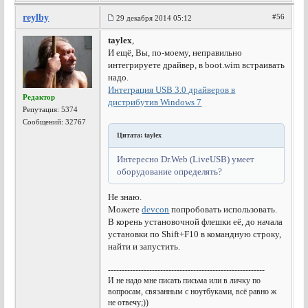
reylby
#56
29 декабря 2014 05:12
taylex
,
И ещё, Вы, по-моему, неправильно
интегрируете драйвер, в boot.wim встраивать
надо.
Интеграция USB 3.0 драйверов в
Редактор
дистрибутив Windows 7
Репутация:
5374
Сообщений: 32767
Цитата: taylex
Интересно Dr.Web (LiveUSB) умеет
оборудование определять?
Не знаю.
Можете
devcon
попробовать использовать.
В корень установочной флешки её, до начала
установки по Shift+F10 в командную строку,
найти и запустить.
---------------------------------------------------------
И не надо мне писать письма или в личку по
вопросам, связанным с ноутбуками, всё равно ж
не отвечу;))