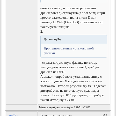
- ноль на массу и при интегрировании
драйверов в дистрибутив (в boot.wim) и при
просто размещении их на диске D при
помощи Dr.Web (LiveUSB) и тыкания в них
носом установщика.
2.
Цитата: reylby
Про приготовление установочной
флешки
- сделал загрузочную флешку по этому
методу, результат аналогичный, требует
драйвер на DVD...
А может попробовать установить винду с
жесткого диска? Я вроде слыхал что такое
возможно... Второй раздел (D) у меня сделан,
дистрибутив на него скинуть дело пары
минут... Если до НГ будет время, попробую
найти методику в Сети.
Модель ноутбука:
Acer Aspire ES1-511-C3M3
reylby
#58