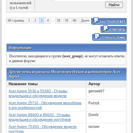
пользователей
(
) и 1 гостей
60 страниц
1
2
3
4
...
58
59
60
Далее
Информация
Посетители, находящиеся в группе
{user_group}
, не могут оставлять ответы
в данном форуме.
Другие темы из раздела Модели ноутбуков и компьютеров Acer
Aspire
Название темы
Автор
Acer Aspire 5536 и 5536G - Отзывы
gensek67
владельцев и обсуждение модели
Acer Aspire Z5710 - Обсуждение моноблока
FuzzyL
и его особенностей
Acer Aspire 8940G и 8942G - Отзывы
Don0r
владельцев и обсуждение ноутбуков
Acer Aspire 7535G - Обсуждение модели
reciver
ноутбука