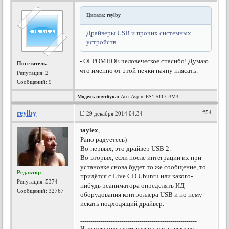
Цитата: reylby
Драйверы USB и прочих системных
устройств...
- ОГРОМНОЕ человеческое спасибо! Думаю
Посетитель
что именно от этой печки начну плясать.
Репутация:
2
Сообщений: 9
Модель ноутбука:
Acer Aspire ES1-511-C3M3
reylby
#54
29 декабря 2014 04:34
taylex
,
Рано радуетесь)
Во-первых, это драйвер USB 2.
Во-вторых, если после интеграции их при
установке снова будет то же сообщение, то
Редактор
придётся с Live CD Ubuntu или какого-
Репутация:
5374
нибудь реаниматора определять ИД
Сообщений: 32767
оборудования контроллера USB и по нему
искать подходящий драйвер.
---------------------------------------------------------