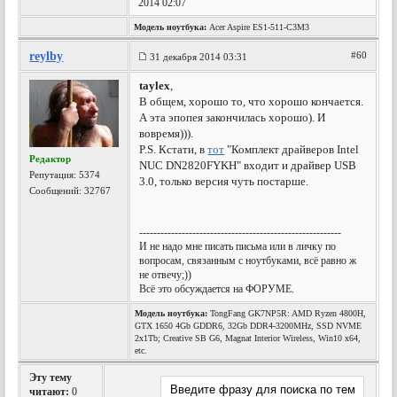
2014 02:07
Модель ноутбука:
Acer Aspire ES1-511-C3M3
reylby
#60
31 декабря 2014 03:31
taylex
,
В общем, хорошо то, что хорошо кончается.
А эта эпопея закончилась хорошо). И
вовремя))).
P.S. Кстати, в
тот
"Комплект драйверов Intel
Редактор
NUC DN2820FYKH" входит и драйвер USB
Репутация:
5374
3.0, только версия чуть постарше.
Сообщений: 32767
---------------------------------------------------------
И не надо мне писать письма или в личку по
вопросам, связанным с ноутбуками, всё равно ж
не отвечу;))
Всё это обсуждается на ФОРУМЕ.
Модель ноутбука:
TongFang GK7NP5R: AMD Ryzen 4800H,
GTX 1650 4Gb GDDR6, 32Gb DDR4-3200MHz, SSD NVME
2x1Tb; Creative SB G6, Magnat Interior Wireless, Win10 x64,
etc.
Эту тему
читают:
0