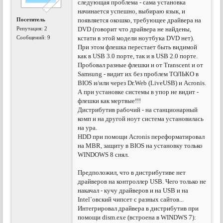
следующая проблема - сама установка
начинается успешно, выбираю язык, и
Посетитель
появляется окошко, требующее драйвера на
Репутация:
2
DVD (говорит что драйвера не найдены,
Сообщений: 9
кстати в этой модели ноутбука DVD нет).
При этом флешка перестает быть видимой
как в USB 3.0 порте, так и в USB 2.0 порте.
Пробовал разные флешки и от Transcent и от
Samsung - видит их без проблем ТОЛЬКО в
BIOS и/или через Dr.Web (LiveUSB) и Acronis.
А при установке системы в упор не видит -
флешки как мертвые!!!
Дистрибутив рабочий - на станционарный
комп и на другой ноут система установилась
на ура.
HDD при помощи Acronis переформатировал
на MBR, защиту в BIOS на установку только
WINDOWS 8 снял.
Предположил, что в дистрибутиве нет
драйверов на контроллер USB. Чего только не
накачал - кучу драйверов и на USB и на
Intel`овский чипсет с разных сайтов...
Интегрировал драйвера в дистрибутив при
помощи dism.exe (встроена в WINDWS 7):