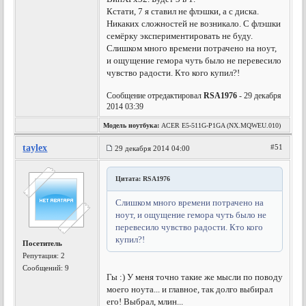
Кстати, 7 я ставил не флэшки, а с диска.
Никаких сложностей не возникало. С флэшки
семёрку экспериментировать не буду.
Слишком много времени потрачено на ноут,
и ощущение гемора чуть было не перевесило
чувство радости. Кто кого купил?!
Сообщение отредактировал
RSA1976
- 29 декабря
2014 03:39
Модель ноутбука:
ACER E5-511G-P1GA (NX.MQWEU.010)
taylex
#51
29 декабря 2014 04:00
Цитата: RSA1976
Слишком много времени потрачено на
ноут, и ощущение гемора чуть было не
перевесило чувство радости. Кто кого
купил?!
Посетитель
Репутация:
2
Сообщений: 9
Гы :) У меня точно такие же мысли по поводу
моего ноута... и главное, так долго выбирал
его! Выбрал, млин...