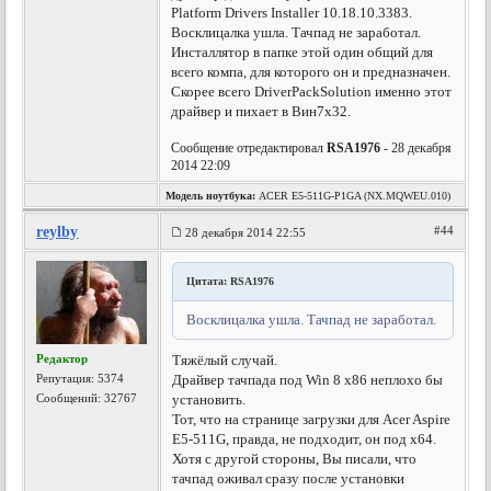
Platform Drivers Installer 10.18.10.3383.
Восклицалка ушла. Тачпад не заработал.
Инсталлятор в папке этой один общий для
всего компа, для которого он и предназначен.
Скорее всего DriverPackSolution именно этот
драйвер и пихает в Вин7х32.
Сообщение отредактировал
RSA1976
- 28 декабря
2014 22:09
Модель ноутбука:
ACER E5-511G-P1GA (NX.MQWEU.010)
reylby
#44
28 декабря 2014 22:55
Цитата: RSA1976
Восклицалка ушла. Тачпад не заработал.
Редактор
Тяжёлый случай.
Репутация:
5374
Драйвер тачпада под Win 8 x86 неплохо бы
Сообщений: 32767
установить.
Тот, что на странице загрузки для Acer Aspire
E5-511G, правда, не подходит, он под x64.
Хотя с другой стороны, Вы писали, что
тачпад оживал сразу после установки