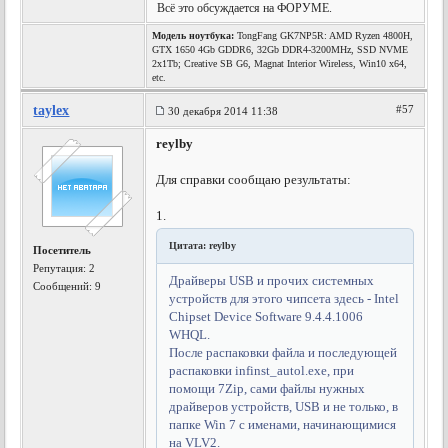
Всё это обсуждается на ФОРУМЕ.
Модель ноутбука:
TongFang GK7NP5R: AMD Ryzen 4800H,
GTX 1650 4Gb GDDR6, 32Gb DDR4-3200MHz, SSD NVME
2x1Tb; Creative SB G6, Magnat Interior Wireless, Win10 x64,
etc.
taylex
#57
30 декабря 2014 11:38
reylby
Для справки сообщаю результаты:
1.
Цитата: reylby
Посетитель
Репутация:
2
Драйверы USB и прочих системных
Сообщений: 9
устройств для этого чипсета здесь - Intel
Chipset Device Software 9.4.4.1006
WHQL.
После распаковки файла и последующей
распаковки infinst_autol.exe, при
помощи 7Zip, сами файлы нужных
драйверов устройств, USB и не только, в
папке Win 7 с именами, начинающимися
на VLV2.