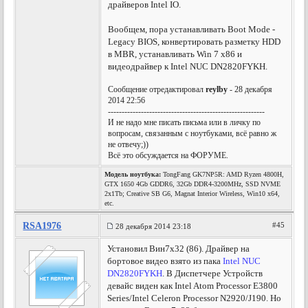
драйверов Intel IO.
Вообщем, пора устанавливать Boot Mode -
Legacy BIOS, конвертировать разметку HDD
в MBR, устанавливать Win 7 x86 и
видеодрайвер к Intel NUC DN2820FYKH.
Сообщение отредактировал
reylby
- 28 декабря
2014 22:56
---------------------------------------------------------
И не надо мне писать письма или в личку по
вопросам, связанным с ноутбуками, всё равно ж
не отвечу;))
Всё это обсуждается на ФОРУМЕ.
Модель ноутбука:
TongFang GK7NP5R: AMD Ryzen 4800H,
GTX 1650 4Gb GDDR6, 32Gb DDR4-3200MHz, SSD NVME
2x1Tb; Creative SB G6, Magnat Interior Wireless, Win10 x64,
etc.
RSA1976
#45
28 декабря 2014 23:18
Установил Вин7х32 (86). Драйвер на
бортовое видео взято из пака
Intel NUC
DN2820FYKH
. В Диспетчере Устройств
девайс виден как Intel Atom Processor E3800
Series/Intel Celeron Processor N2920/J190. Но