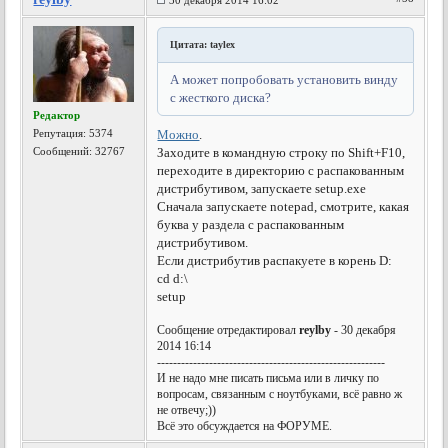
30 декабря 2014 16:02
Цитата: taylex
А может попробовать установить винду
с жесткого диска?
Редактор
Репутация:
5374
Можно
.
Сообщений: 32767
Заходите в командную строку по Shift+F10,
переходите в директорию с распакованным
дистрибутивом, запускаете setup.exe
Сначала запускаете notepad, смотрите, какая
буква у раздела с распакованным
дистрибутивом.
Если дистрибутив распакуете в корень D:
cd d:\
setup
Сообщение отредактировал
reylby
- 30 декабря
2014 16:14
---------------------------------------------------------
И не надо мне писать письма или в личку по
вопросам, связанным с ноутбуками, всё равно ж
не отвечу;))
Всё это обсуждается на ФОРУМЕ.