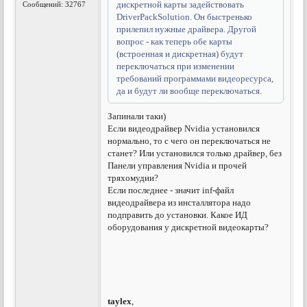
дискретной карты задействовать
Сообщений: 32767
DriverPackSolution. Он быстренько
прилепил нужные драйвера. Другой
вопрос - как теперь обе карты
(встроенная и дискретная) будут
переключаться при изменении
требований программами видеоресурса,
да и будут ли вообще переключаться.
Запинали таки)
Если видеодрайвер Nvidia установился
нормально, то с чего он переключаться не
станет? Или установился только драйвер, без
Панели управления Nvidia и прочей
тряхомудии?
Если последнее - значит inf-файл
видеодрайвера из инсталлятора надо
подправить до установки. Какое ИД
оборудования у дискретной видеокарты?
taylex
,