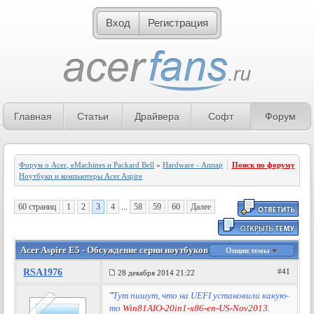
Вход
Регистрация
Главная
Статьи
Драйвера
Софт
Форум
Форум о Acer, eMachines и Packard Bell
»
Hardware - Аппаратное обеспечение
Поиск по форуму
»
Ноутбуки и компьютеры Acer Aspire
60 страниц
1
2
3
4
...
58
59
60
Далее
Acer Aspire E5 - Обсуждение серии ноутбуков - 3 страница
Опции темы
RSA1976
#41
28 декабря 2014 21:22
"
Тут пишут, что на UEFI установили какую-
то
Win81AIO-20in1-x86-en-US-Nov2013
.