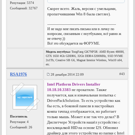
Репутация:
5374
Сообщений: 32767
Скорее всего. Жаль, версия с умельцами,
пропатчившими Win 8 была светлее).
---------------------------------------------------------
И не надо мне писать письма или в личку по
вопросам, связанным с ноутбуками, всё равно ж
не отвечу;))
Всё это обсуждается на ФОРУМЕ.
Модель ноутбука:
TongFang GK7NP5R: AMD Ryzen 4800H,
GTX 1650 4Gb GDDR6, 32Gb DDR4-3200MHz, SSD NVME
2x1Tb; Creative SB G6, Magnat Interior Wireless, Win10 x64,
etc.
RSA1976
#43
28 декабря 2014 22:09
Intel Platform Drivers Installer
10.18.10.3383
не прокатило. Также
получается, как и изначальная попытка с
DriverPackSolution. То есть устройство как
бы есть, в боковой панели в настройках
компа тачпад отображается, но работает
Посетитель
только мышь. Может я не так что делал? В
Репутация:
4
Диспетчере Устройств нашёл устройство с
Сообщений: 26
восклицалкой HID на основе I2S. Обновил
драйвер для этого устройства из папки с Intel