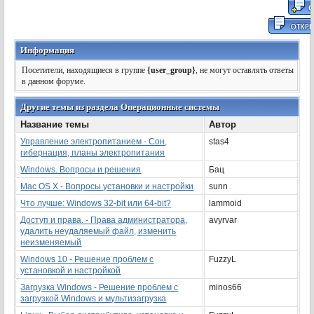
Информация
Посетители, находящиеся в группе
{user_group}
, не могут оставлять ответы
в данном форуме.
Другие темы из раздела Операционные системы
Название темы
Автор
Управление электропитанием - Сон,
stas4
гибернация, планы электропитания
Windows. Вопросы и решения
Бац
Mac OS X - Вопросы установки и настройки
sunn
Что лучше: Windows 32-bit или 64-bit?
lammoid
Доступ и права. - Права администратора,
avyrvar
удалить неудаляемый файл, изменить
неизменяемый
Windows 10 - Решение проблем с
FuzzyL
установкой и настройкой
Загрузка Windows - Решение проблем с
minos66
загрузкой Windows и мультизагрузка