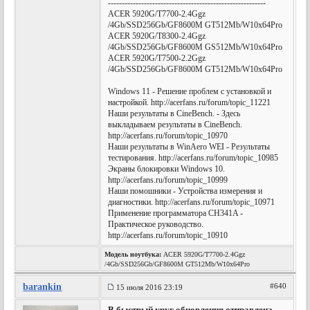
---------------------------------------------------------
ACER 5920G/T7700-2.4Ggz
/4Gb/SSD256Gb/GF8600M GT512Mb/W10x64Pro
ACER 5920G/T8300-2.4Ggz
/4Gb/SSD256Gb/GF8600M GS512Mb/W10x64Pro
ACER 5920G/T7500-2.2Ggz
/4Gb/SSD256Gb/GF8600M GT512Mb/W10x64Pro
Windows 11 - Решение проблем с установкой и
настройкой. http://acerfans.ru/forum/topic_11221
Наши результаты в CineBench. - Здесь
выкладываем результаты в CineBench.
http://acerfans.ru/forum/topic_10970
Наши результаты в WinAero WEI - Результаты
тестирования. http://acerfans.ru/forum/topic_10985
Экраны блокировки Windows 10.
http://acerfans.ru/forum/topic_10999
Наши помошники - Устройства измерения и
диагностики. http://acerfans.ru/forum/topic_10971
Применение программатора CH341A -
Практическое руководство.
http://acerfans.ru/forum/topic_10910
Модель ноутбука:
ACER 5920G/T7700-2.4Ggz
/4Gb/SSD256Gb/GF8600M GT512Mb/W10x64Pro
barankin
#640
15 июля 2016 23:19
В быстрый круг обновления отправлена