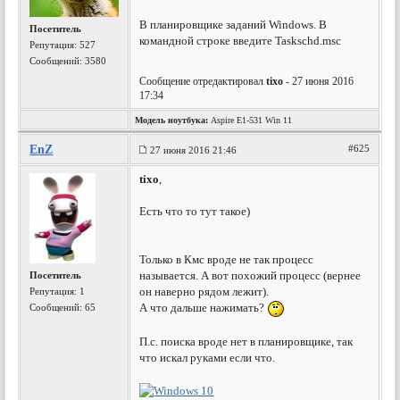
В планировщике заданий Windows. В
Посетитель
командной строке введите Taskschd.msc
Репутация:
527
Сообщений: 3580
Сообщение отредактировал
tixo
- 27 июня 2016
17:34
Модель ноутбука:
Aspire E1-531 Win 11
EnZ
#625
27 июня 2016 21:46
tixo
,
Есть что то тут такое)
Только в Кмс вроде не так процесс
называется. А вот похожий процесс (вернее
Посетитель
он наверно рядом лежит).
Репутация:
1
А что дальше нажимать?
Сообщений: 65
П.с. поиска вроде нет в планировщике, так
что искал руками если что.