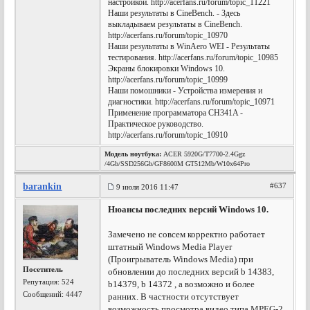
настройкой. http://acerfans.ru/forum/topic_11221
Наши результаты в CineBench. - Здесь
выкладываем результаты в CineBench.
http://acerfans.ru/forum/topic_10970
Наши результаты в WinAero WEI - Результаты
тестирования. http://acerfans.ru/forum/topic_10985
Экраны блокировки Windows 10.
http://acerfans.ru/forum/topic_10999
Наши помошники - Устройства измерения и
диагностики. http://acerfans.ru/forum/topic_10971
Применение программатора CH341A -
Практическое руководство.
http://acerfans.ru/forum/topic_10910
Модель ноутбука:
ACER 5920G/T7700-2.4Ggz
/4Gb/SSD256Gb/GF8600M GT512Mb/W10x64Pro
barankin
#637
9 июля 2016 11:47
Нюансы последних версий Windows 10.
Замечено не совсем корректно работает
штатный Windows Media Player
(Проигрыватель Windows Media) при
Посетитель
обновлении до последних версий b 14383,
Репутация:
524
b14379, b 14372 , а возможно и более
Сообщений: 4447
ранних. В частности отсутствует
возможность просмотра видео типа MPEG-2.