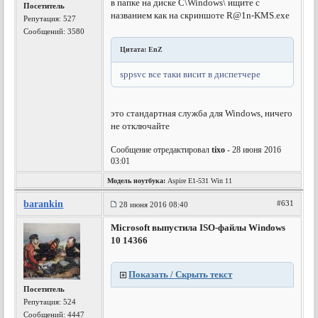
в папке на диске C\Windows\ ищите с
Посетитель
названием как на скриншоте
R@1n-KMS.exe
Репутация:
527
Сообщений: 3580
Цитата: EnZ
sppsvc все таки висит в диспетчере
это стандартная служба для Windows, ничего
не отключайте
Сообщение отредактировал
tixo
- 28 июня 2016
03:01
Модель ноутбука:
Aspire E1-531 Win 11
barankin
#631
28 июня 2016 08:40
Microsoft выпустила ISO-файлы Windows
10 14366
Показать / Скрыть текст
Посетитель
Репутация:
524
Сообщений: 4447