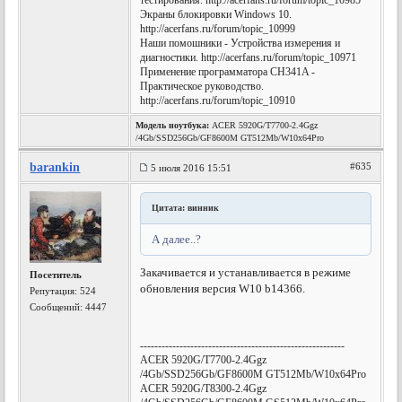
тестирования. http://acerfans.ru/forum/topic_10985
Экраны блокировки Windows 10.
http://acerfans.ru/forum/topic_10999
Наши помошники - Устройства измерения и
диагностики. http://acerfans.ru/forum/topic_10971
Применение программатора CH341A -
Практическое руководство.
http://acerfans.ru/forum/topic_10910
Модель ноутбука:
ACER 5920G/T7700-2.4Ggz
/4Gb/SSD256Gb/GF8600M GT512Mb/W10x64Pro
barankin
#635
5 июля 2016 15:51
Цитата: винник
А далее..?
Закачивается и устанавливается в режиме
Посетитель
обновления версия W10 b14366.
Репутация:
524
Сообщений: 4447
---------------------------------------------------------
ACER 5920G/T7700-2.4Ggz
/4Gb/SSD256Gb/GF8600M GT512Mb/W10x64Pro
ACER 5920G/T8300-2.4Ggz