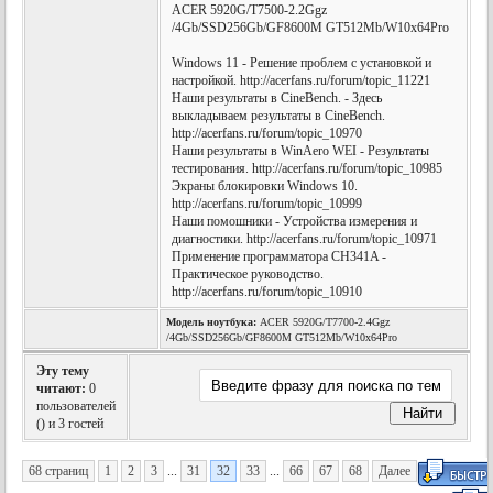
ACER 5920G/T7500-2.2Ggz
/4Gb/SSD256Gb/GF8600M GT512Mb/W10x64Pro
Windows 11 - Решение проблем с установкой и
настройкой. http://acerfans.ru/forum/topic_11221
Наши результаты в CineBench. - Здесь
выкладываем результаты в CineBench.
http://acerfans.ru/forum/topic_10970
Наши результаты в WinAero WEI - Результаты
тестирования. http://acerfans.ru/forum/topic_10985
Экраны блокировки Windows 10.
http://acerfans.ru/forum/topic_10999
Наши помошники - Устройства измерения и
диагностики. http://acerfans.ru/forum/topic_10971
Применение программатора CH341A -
Практическое руководство.
http://acerfans.ru/forum/topic_10910
Модель ноутбука:
ACER 5920G/T7700-2.4Ggz
/4Gb/SSD256Gb/GF8600M GT512Mb/W10x64Pro
Эту тему
читают:
0
пользователей
(
) и 3 гостей
68 страниц
1
2
3
...
31
32
33
...
66
67
68
Далее