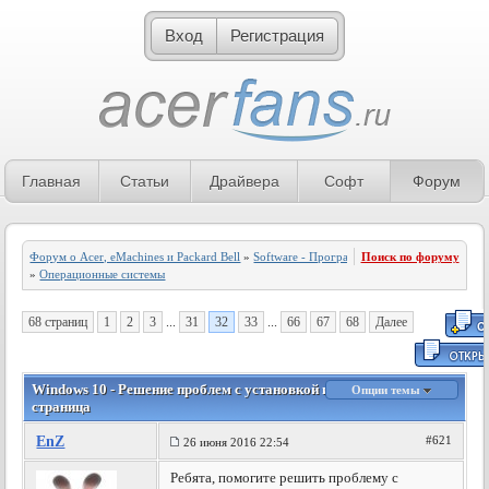
Вход
Регистрация
Главная
Статьи
Драйвера
Софт
Форум
Форум о Acer, eMachines и Packard Bell
»
Software - Программное обеспечение
Поиск по форуму
»
Операционные системы
68 страниц
1
2
3
...
31
32
33
...
66
67
68
Далее
Windows 10 - Решение проблем с установкой и настройкой - 32
Опции темы
страница
EnZ
#621
26 июня 2016 22:54
Ребята, помогите решить проблему с