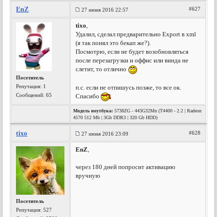
EnZ
#627
27 июня 2016 22:57
tixo
,
Удалил, сделал предварительно Export в xml
(я так понял это бекап же?).
Посмотрю, если не будет возобновляться
после перезагрузки и оффис или винда не
слетит, то отлично
Посетитель
Репутация:
1
п.с. если не отпишусь позже, то все ок.
Сообщений: 65
Спасибо
Модель ноутбука:
5738ZG - 443G32Mn (T4400 - 2.2 | Radeon
4570 512 Mb | 3Gb DDR3 | 320 Gb HDD)
tixo
#628
27 июня 2016 23:09
EnZ
,
через 180 дней попросит активацию
вручную
Посетитель
Репутация:
527