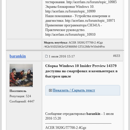
тестирования. http://acerfans.ru/forum/topic_10985
Экраны блокировки Windows 10.
http://acerfans.ru/forum/topic_10999
Наши помошники - Устройства измерения и
диагностики. http://acerfans.ru/forum/topic_10971
Применение программатора CH341A -
Практическое руководство.
http://acerfans.ru/forum/topic_10910
Модель ноутбука:
ACER 5920G/T7700-2.4Ggz
/4Gb/SSD256Gb/GF8600M GT512Mb/W10x64Pro
barankin
#633
1 июля 2016 15:17
Сборка Windows 10 Insider Preview 14379
доступна на смартфонах и компьютерах в
быстром цикле
Показать / Скрыть текст
Посетитель
Репутация:
524
Сообщений: 4447
Сообщение отредактировал
barankin
- 1 июля
2016 15:20
---------------------------------------------------------
ACER 5920G/T7700-2.4Ggz