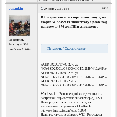
barankin
#632
29 июня 2016 11:04
В быстром цикле тестирования выпущена
сборка Windows 10 Anniversary Update под
номером 14376 для ПК и смартфонов
Посетитель
Репутация:
524
Показать / Скрыть текст
Сообщений: 4447
---------------------------------------------------------
ACER 5920G/T7700-2.4Ggz
/4Gb/SSD256Gb/GF8600M GT512Mb/W10x64Pro
ACER 5920G/T8300-2.4Ggz
/4Gb/SSD256Gb/GF8600M GS512Mb/W10x64Pro
ACER 5920G/T7500-2.2Ggz
/4Gb/SSD256Gb/GF8600M GT512Mb/W10x64Pro
Windows 11 - Решение проблем с установкой и
настройкой. http://acerfans.ru/forum/topic_11221
Наши результаты в CineBench. - Здесь
выкладываем результаты в CineBench.
http://acerfans.ru/forum/topic_10970
Наши результаты в WinAero WEI - Результаты