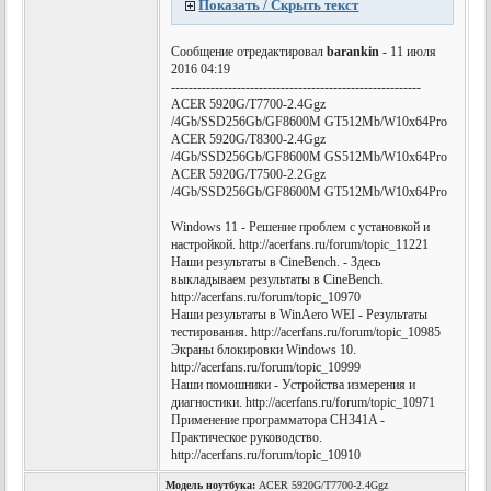
Показать / Скрыть текст
Сообщение отредактировал
barankin
- 11 июля
2016 04:19
---------------------------------------------------------
ACER 5920G/T7700-2.4Ggz
/4Gb/SSD256Gb/GF8600M GT512Mb/W10x64Pro
ACER 5920G/T8300-2.4Ggz
/4Gb/SSD256Gb/GF8600M GS512Mb/W10x64Pro
ACER 5920G/T7500-2.2Ggz
/4Gb/SSD256Gb/GF8600M GT512Mb/W10x64Pro
Windows 11 - Решение проблем с установкой и
настройкой. http://acerfans.ru/forum/topic_11221
Наши результаты в CineBench. - Здесь
выкладываем результаты в CineBench.
http://acerfans.ru/forum/topic_10970
Наши результаты в WinAero WEI - Результаты
тестирования. http://acerfans.ru/forum/topic_10985
Экраны блокировки Windows 10.
http://acerfans.ru/forum/topic_10999
Наши помошники - Устройства измерения и
диагностики. http://acerfans.ru/forum/topic_10971
Применение программатора CH341A -
Практическое руководство.
http://acerfans.ru/forum/topic_10910
Модель ноутбука:
ACER 5920G/T7700-2.4Ggz