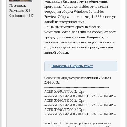
участников быстрого круга обновления
Посетитель
программы WIndows Insider отправлена
Репутация:
524
очередная сборка Windows 10 Insider
Сообщений: 4447
Preview. Сборка носит номер 14383 и статус
одной из предфинальных.
На ПК вы заметите сразу несколько
моментов, которые отличают сборку от всех
предыдущих построений. Например, на
рабочем столе больше нет водяного знака и
отсутсвует дата окончания срока действия
данной сборки.
Показать / Скрыть текст
Сообщение отредактировал
barankin
- 8 июля
2016 06:32
---------------------------------------------------------
ACER 5920G/T7700-2.4Ggz
/4Gb/SSD256Gb/GF8600M GT512Mb/W10x64Pro
ACER 5920G/T8300-2.4Ggz
/4Gb/SSD256Gb/GF8600M GS512Mb/W10x64Pro
ACER 5920G/T7500-2.2Ggz
/4Gb/SSD256Gb/GF8600M GT512Mb/W10x64Pro
Windows 11 - Решение проблем с установкой и