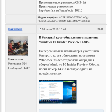
Применение программатора CH341A -
Практическое руководство.
http://acerfans.ru/forum/topic_10910
Модель ноутбука:
ACER 5920G/T7700-2.4Ggz
/4Gb/SSD256Gb/GF8600M GT512Mb/W10x64Pro
barankin
#638
10 июля 2016 13:40
В быстрый круг обновления отправлена
Windows 10 Insider Preview 14385.
На персональные компьютеры участников
быстрого круга обновления программы
Посетитель
WIndows Insider отправлена очередная
Репутация:
524
сборка Windows 10 Insider Preview. Сборка
Сообщений: 4447
носит номер 14385 и статус одной из
предфинальных.