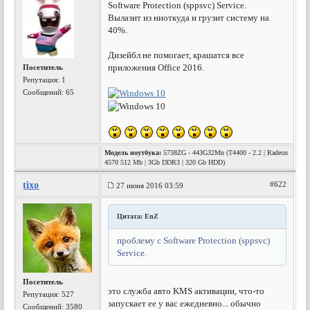
Software Protection (sppsvc) Service.
Вылазит из ниоткуда и грузит систему на
40%.
Дизейбл не помогает, крашатся все
приложения Office 2016.
Посетитель
Репутация:
1
Сообщений: 65
Модель ноутбука:
5738ZG - 443G32Mn (T4400 - 2.2 | Radeon
4570 512 Mb | 3Gb DDR3 | 320 Gb HDD)
tixo
#622
27 июня 2016 03:59
Цитата: EnZ
проблему с Software Protection (sppsvc)
Service.
Посетитель
это служба авто KMS активации, что-то
Репутация:
527
запускает ее у вас ежедневно... обычно
Сообщений: 3580