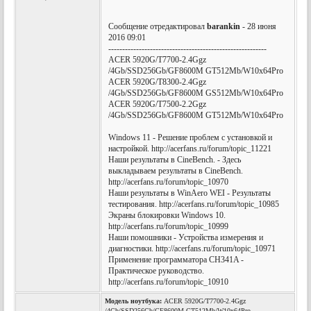
Сообщение отредактировал
barankin
- 28 июня
2016 09:01
---------------------------------------------------------
ACER 5920G/T7700-2.4Ggz
/4Gb/SSD256Gb/GF8600M GT512Mb/W10x64Pro
ACER 5920G/T8300-2.4Ggz
/4Gb/SSD256Gb/GF8600M GS512Mb/W10x64Pro
ACER 5920G/T7500-2.2Ggz
/4Gb/SSD256Gb/GF8600M GT512Mb/W10x64Pro
Windows 11 - Решение проблем с установкой и
настройкой. http://acerfans.ru/forum/topic_11221
Наши результаты в CineBench. - Здесь
выкладываем результаты в CineBench.
http://acerfans.ru/forum/topic_10970
Наши результаты в WinAero WEI - Результаты
тестирования. http://acerfans.ru/forum/topic_10985
Экраны блокировки Windows 10.
http://acerfans.ru/forum/topic_10999
Наши помошники - Устройства измерения и
диагностики. http://acerfans.ru/forum/topic_10971
Применение программатора CH341A -
Практическое руководство.
http://acerfans.ru/forum/topic_10910
Модель ноутбука:
ACER 5920G/T7700-2.4Ggz
/4Gb/SSD256Gb/GF8600M GT512Mb/W10x64Pro