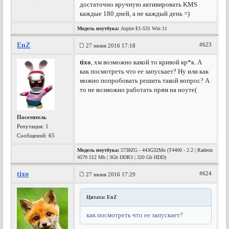
достаточно вручную активировать KMS
каждые 180 дней, а не каждый день =)
Модель ноутбука:
Aspire E1-531 Win 11
EnZ
#623
27 июня 2016 17:18
tixo
, хм возможно какой то кривой кр*к. А
как посмотреть что ее запускает? Ну или как
можно попробовать решить такой вопрос? А
то не возможно работать прям на ноуте(
Посетитель
Репутация:
1
Сообщений: 65
Модель ноутбука:
5738ZG - 443G32Mn (T4400 - 2.2 | Radeon
4570 512 Mb | 3Gb DDR3 | 320 Gb HDD)
tixo
#624
27 июня 2016 17:29
Цитата: EnZ
как посмотреть что ее запускает?