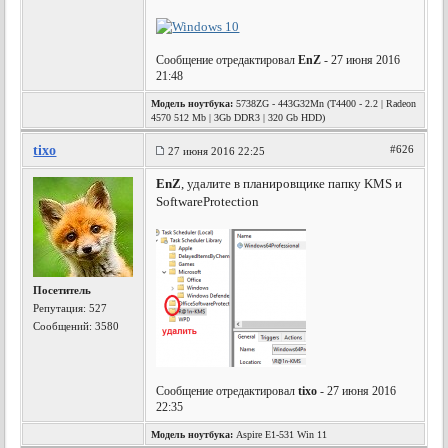
Сообщение отредактировал
EnZ
- 27 июня 2016
21:48
Модель ноутбука:
5738ZG - 443G32Mn (T4400 - 2.2 | Radeon
4570 512 Mb | 3Gb DDR3 | 320 Gb HDD)
tixo
#626
27 июня 2016 22:25
EnZ
, удалите в планировщике папку KMS и
SoftwareProtection
Посетитель
Репутация:
527
Сообщений: 3580
Сообщение отредактировал
tixo
- 27 июня 2016
22:35
Модель ноутбука:
Aspire E1-531 Win 11