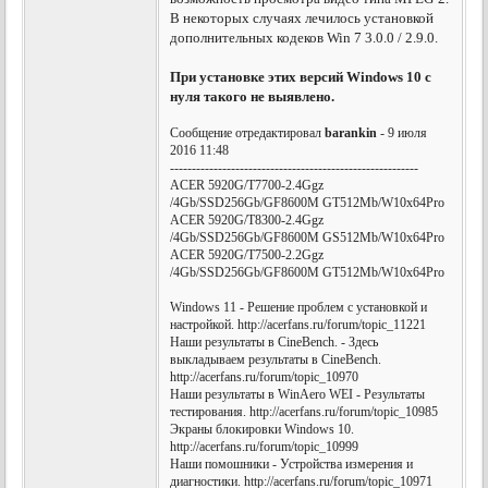
В некоторых случаях лечилось установкой
дополнительных кодеков Win 7 3.0.0 / 2.9.0.
При установке этих версий Windows 10 с
нуля такого не выявлено.
Сообщение отредактировал
barankin
- 9 июля
2016 11:48
---------------------------------------------------------
ACER 5920G/T7700-2.4Ggz
/4Gb/SSD256Gb/GF8600M GT512Mb/W10x64Pro
ACER 5920G/T8300-2.4Ggz
/4Gb/SSD256Gb/GF8600M GS512Mb/W10x64Pro
ACER 5920G/T7500-2.2Ggz
/4Gb/SSD256Gb/GF8600M GT512Mb/W10x64Pro
Windows 11 - Решение проблем с установкой и
настройкой. http://acerfans.ru/forum/topic_11221
Наши результаты в CineBench. - Здесь
выкладываем результаты в CineBench.
http://acerfans.ru/forum/topic_10970
Наши результаты в WinAero WEI - Результаты
тестирования. http://acerfans.ru/forum/topic_10985
Экраны блокировки Windows 10.
http://acerfans.ru/forum/topic_10999
Наши помошники - Устройства измерения и
диагностики. http://acerfans.ru/forum/topic_10971