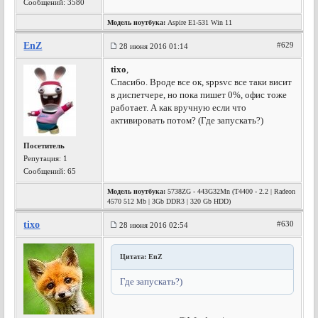
Сообщений: 3580
Модель ноутбука:
Aspire E1-531 Win 11
EnZ
#629
28 июня 2016 01:14
tixo
,
Спасибо. Вроде все ок, sppsvc все таки висит
в диспетчере, но пока пишет 0%, офис тоже
работает. А как вручную если что
активировать потом? (Где запускать?)
Посетитель
Репутация:
1
Сообщений: 65
Модель ноутбука:
5738ZG - 443G32Mn (T4400 - 2.2 | Radeon
4570 512 Mb | 3Gb DDR3 | 320 Gb HDD)
tixo
#630
28 июня 2016 02:54
Цитата: EnZ
Где запускать?)