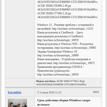
/4Gb/SSD256Gb/GF8600M GT512Mb/W10x64Pro
ACER 5920G/T8300-2.4Ggz
/4Gb/SSD256Gb/GF8600M GS512Mb/W10x64Pro
ACER 5920G/T7500-2.2Ggz
/4Gb/SSD256Gb/GF8600M GT512Mb/W10x64Pro
Windows 11 - Решение проблем с установкой и
настройкой. http://acerfans.ru/forum/topic_11221
Наши результаты в CineBench. - Здесь
выкладываем результаты в CineBench.
http://acerfans.ru/forum/topic_10970
Наши результаты в WinAero WEI - Результаты
тестирования. http://acerfans.ru/forum/topic_10985
Экраны блокировки Windows 10.
http://acerfans.ru/forum/topic_10999
Наши помошники - Устройства измерения и
диагностики. http://acerfans.ru/forum/topic_10971
Применение программатора CH341A -
Практическое руководство.
http://acerfans.ru/forum/topic_10910
Модель ноутбука:
ACER 5920G/T7700-2.4Ggz
/4Gb/SSD256Gb/GF8600M GT512Mb/W10x64Pro
barankin
#634
4 июля 2016 11:31
Срок действия сборки Windows скоро
истекает.