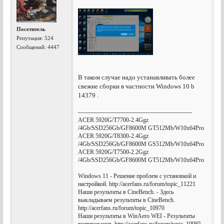
Посетитель
Репутация:
524
Сообщений: 4447
В таком случае надо устанавливать более
свежие сборки в частности Windows 10 b
14379 .
---------------------------------------------------------
ACER 5920G/T7700-2.4Ggz
/4Gb/SSD256Gb/GF8600M GT512Mb/W10x64Pro
ACER 5920G/T8300-2.4Ggz
/4Gb/SSD256Gb/GF8600M GS512Mb/W10x64Pro
ACER 5920G/T7500-2.2Ggz
/4Gb/SSD256Gb/GF8600M GT512Mb/W10x64Pro
Windows 11 - Решение проблем с установкой и
настройкой. http://acerfans.ru/forum/topic_11221
Наши результаты в CineBench. - Здесь
выкладываем результаты в CineBench.
http://acerfans.ru/forum/topic_10970
Наши результаты в WinAero WEI - Результаты