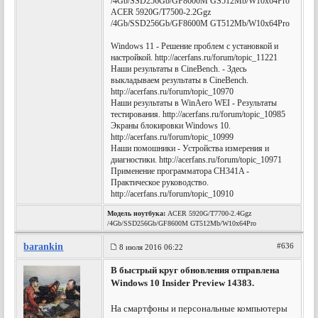
/4Gb/SSD256Gb/GF8600M GS512Mb/W10x64Pro
ACER 5920G/T7500-2.2Ggz
/4Gb/SSD256Gb/GF8600M GT512Mb/W10x64Pro
Windows 11 - Решение проблем с установкой и
настройкой. http://acerfans.ru/forum/topic_11221
Наши результаты в CineBench. - Здесь
выкладываем результаты в CineBench.
http://acerfans.ru/forum/topic_10970
Наши результаты в WinAero WEI - Результаты
тестирования. http://acerfans.ru/forum/topic_10985
Экраны блокировки Windows 10.
http://acerfans.ru/forum/topic_10999
Наши помошники - Устройства измерения и
диагностики. http://acerfans.ru/forum/topic_10971
Применение программатора CH341A -
Практическое руководство.
http://acerfans.ru/forum/topic_10910
Модель ноутбука:
ACER 5920G/T7700-2.4Ggz
/4Gb/SSD256Gb/GF8600M GT512Mb/W10x64Pro
barankin
#636
8 июля 2016 06:22
В быстрый круг обновления отправлена
Windows 10 Insider Preview 14383.
На смартфоны и персональные компьютеры