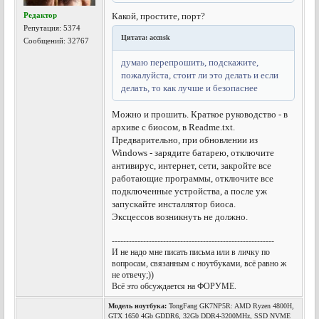
Редактор
Какой, простите, порт?
Репутация:
5374
Цитата: accnsk
Сообщений: 32767
думаю перепрошить, подскажите,
пожалуйста, стоит ли это делать и если
делать, то как лучше и безопаснее
Можно и прошить. Краткое руководство - в
архиве с биосом, в Readme.txt.
Предварительно, при обновлении из
Windows - зарядите батарею, отключите
антивирус, интернет, сети, закройте все
работающие программы, отключите все
подключенные устройства, а после уж
запускайте инсталлятор биоса.
Эксцессов возникнуть не должно.
---------------------------------------------------------
И не надо мне писать письма или в личку по
вопросам, связанным с ноутбуками, всё равно ж
не отвечу;))
Всё это обсуждается на ФОРУМЕ.
Модель ноутбука:
TongFang GK7NP5R: AMD Ryzen 4800H,
GTX 1650 4Gb GDDR6, 32Gb DDR4-3200MHz, SSD NVME