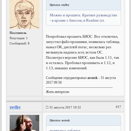
Цитата: reylby
Можно и прошить. Краткое руководство
- в архиве с биосом, в Readme.txt.
Посетитель
Попробовал прошить БИОС. Все отключил,
Репутация:
1
запустил файл прошивки, появилась таблица,
Сообщений: 8
нажал ОК, дисплей погас, несколько раз
мелькнула надпись acer, встала ОС.
Посмотрел версию БИОС, как была 1.11, так
и осталась. Пробовал прошивать и 1.12, и
1.13, никаких изменений.
Сообщение отредактировал
accnsk
- 31 августа
2017 09:56
---------------------------------------------------------
Жить интересно
reylby
#17
31 августа 2017 19:32
Цитата: accnsk
появилась таблица