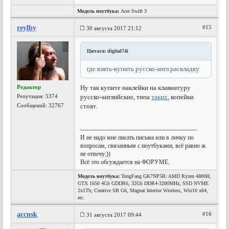
Модель ноутбука:
Acer Swift 3
reylby
#15
30 августа 2017 21:12
Цитата: digital74i
где взять-купить русско-англ раскладку
Редактор
Ну так купите наклейки на клавиатуру
Репутация:
5374
русско-английские, типа
таких
, копейки
Сообщений: 32767
стоят.
---------------------------------------------------------
И не надо мне писать письма или в личку по
вопросам, связанным с ноутбуками, всё равно ж
не отвечу;))
Всё это обсуждается на ФОРУМЕ.
Модель ноутбука:
TongFang GK7NP5R: AMD Ryzen 4800H,
GTX 1650 4Gb GDDR6, 32Gb DDR4-3200MHz, SSD NVME
2x1Tb; Creative SB G6, Magnat Interior Wireless, Win10 x64,
etc.
accnsk
#16
31 августа 2017 09:44