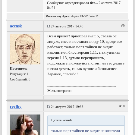
Сообщение отредактировал
tixo
- 2 августа 2017
04:21
Модель ноутбука:
Aspire E1-531 Win 11
accnsk
#9
24 августа 2017 14:48
Всем привет! приобрел swift 5, стояла ос
линукс, снес и поставил винду 10, вроде все
работает, только порт тайпси не видит
накопители, биос версия 1.11, а актуальная
версия 1.13, думаю перепрошить,
подскажите, пожалуйста, стоит ли это делать
и если делать, то как лучше и безопаснее.
Посетитель
Заранее, спасибо!
Репутация:
1
Сообщений: 8
---------------------------------------------------------
Жить интересно
reylby
#10
24 августа 2017 19:36
Цитата: accnsk
только порт тайпси не видит накопители