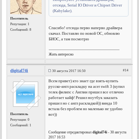
отсюда, Serial IO Driver и Chipset Driver
(Kabylake).
Посетитель
Репутация:
1
Спасибо! отсюда перво наперво драйвера
Сообщений: 8
скачал. Поставлю по новой ОС, обновлю
БИОС, а там посмотрю
---------------------------------------------------------
Жить интересно
digital74i
#14
30 августа 2017 16:50
Всем привет) кто знает где взять-купить
русско-англ раскладку на acer swift 3 (купил
телек филипс с Англии пришел все отлично
работает кайф! Решил ноутбук заказать
пришел но с англ раскладкой)) винда 10
встала без проблем но маленько не удобно
Посетитель
вот))
Репутация:
0
Сообщений: 1
Сообщение отредактировал
digital74i
- 30 августа
2017 16:53