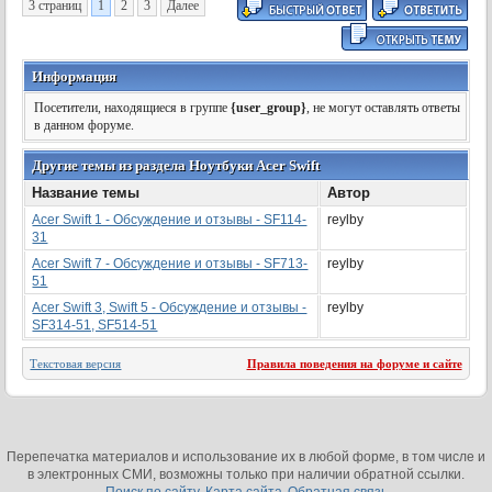
3 страниц
1
2
3
Далее
Информация
Посетители, находящиеся в группе
{user_group}
, не могут оставлять ответы
в данном форуме.
Другие темы из раздела Ноутбуки Acer Swift
Название темы
Автор
Acer Swift 1 - Обсуждение и отзывы - SF114-
reylby
31
Acer Swift 7 - Обсуждение и отзывы - SF713-
reylby
51
Acer Swift 3, Swift 5 - Обсуждение и отзывы -
reylby
SF314-51, SF514-51
Текстовая версия
Правила поведения на форуме и сайте
Перепечатка материалов и использование их в любой форме, в том числе и
в электронных СМИ, возможны только при наличии обратной ссылки.