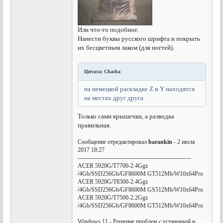
Или что-то подобное.
Нанести буквы русского шрифта и покрыть
их бесцветным лаком (для ногтей).
Цитата: Chacha
на немецкой раскладке Z и Y находятся
на местах друг друга.
Только сами крышечки, а разводка
правильная.
Сообщение отредактировал
barankin
- 2 июля
2017 18:27
---------------------------------------------------------
ACER 5920G/T7700-2.4Ggz
/4Gb/SSD256Gb/GF8600M GT512Mb/W10x64Pro
ACER 5920G/T8300-2.4Ggz
/4Gb/SSD256Gb/GF8600M GS512Mb/W10x64Pro
ACER 5920G/T7500-2.2Ggz
/4Gb/SSD256Gb/GF8600M GT512Mb/W10x64Pro
Windows 11 - Решение проблем с установкой и