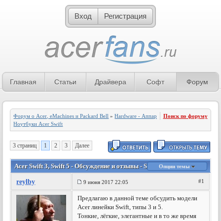
Вход
Регистрация
Главная
Статьи
Драйвера
Софт
Форум
Форум о Acer, eMachines и Packard Bell
»
Hardware - Аппаратное обеспечение
Поиск по форуму
»
Ноутбуки Acer Swift
3 страниц
1
2
3
Далее
Acer Swift 3, Swift 5 - Обсуждение и отзывы - SF314-51, SF514-51
Опции темы
reylby
#1
9 июня 2017 22:05
Предлагаю в данной теме обсудить модели
Acer линейки Swift, типы 3 и 5.
Тонкие, лёгкие, элегантные и в то же время