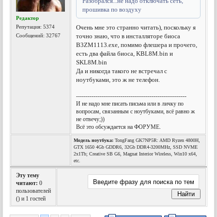
Разобрался...не надо отключать сеть,
прошивка по воздуху
Редактор
Репутация:
5374
Очень мне это странно читать), поскольку я
Сообщений: 32767
точно знаю, что в инсталляторе биоса
B3ZM1113.exe, помимо флешера и прочего,
есть два файла биоса, KBL8M.bin и
SKL8M.bin
Да и никогда такого не встречал с
ноутбуками, это ж не телефон.
---------------------------------------------------------
И не надо мне писать письма или в личку по
вопросам, связанным с ноутбуками, всё равно ж
не отвечу;))
Всё это обсуждается на ФОРУМЕ.
Модель ноутбука:
TongFang GK7NP5R: AMD Ryzen 4800H,
GTX 1650 4Gb GDDR6, 32Gb DDR4-3200MHz, SSD NVME
2x1Tb; Creative SB G6, Magnat Interior Wireless, Win10 x64,
etc.
Эту тему
читают:
0
пользователей
(
) и 1 гостей