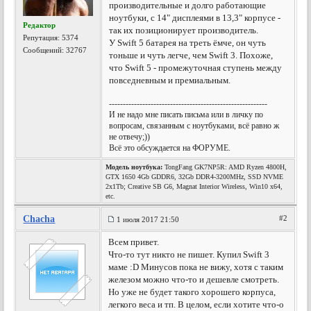
производительные и долго работающие
ноутбуки, с 14" дисплеями в 13,3" корпусе -
Редактор
так их позиционирует производитель.
Репутация:
5374
У Swift 5 батарея на треть ёмче, он чуть
Сообщений: 32767
тоньше и чуть легче, чем Swift 3. Похоже,
что Swift 5 - промежуточная ступень между
повседневным и премиальным.
---------------------------------------------------------
И не надо мне писать письма или в личку по
вопросам, связанным с ноутбуками, всё равно ж
не отвечу;))
Всё это обсуждается на ФОРУМЕ.
Модель ноутбука:
TongFang GK7NP5R: AMD Ryzen 4800H,
GTX 1650 4Gb GDDR6, 32Gb DDR4-3200MHz, SSD NVME
2x1Tb; Creative SB G6, Magnat Interior Wireless, Win10 x64,
etc.
Chacha
#2
1 июля 2017 21:50
Всем привет.
Что-то тут никто не пишет. Купил Swift 3
маме :D Минусов пока не вижу, хотя с таким
железом можно что-то и дешевле смотреть.
Но уже не будет такого хорошего корпуса,
легкого веса и тп. В целом, если хотите что-о