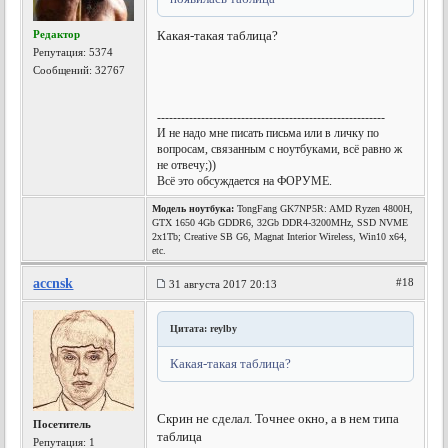
Редактор
Какая-такая таблица?
Репутация:
5374
Сообщений: 32767
---------------------------------------------------------
И не надо мне писать письма или в личку по
вопросам, связанным с ноутбуками, всё равно ж
не отвечу;))
Всё это обсуждается на ФОРУМЕ.
Модель ноутбука:
TongFang GK7NP5R: AMD Ryzen 4800H,
GTX 1650 4Gb GDDR6, 32Gb DDR4-3200MHz, SSD NVME
2x1Tb; Creative SB G6, Magnat Interior Wireless, Win10 x64,
etc.
accnsk
#18
31 августа 2017 20:13
Цитата: reylby
Какая-такая таблица?
Скрин не сделал. Точнее окно, а в нем типа
Посетитель
таблица
Репутация:
1