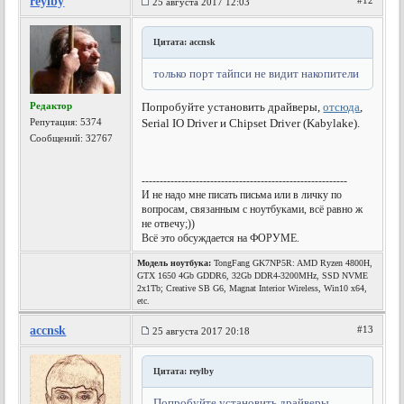
reylby
#12
25 августа 2017 12:03
Цитата: accnsk
только порт тайпси не видит накопители
Редактор
Попробуйте установить драйверы,
отсюда
,
Репутация:
5374
Serial IO Driver и Chipset Driver (Kabylake).
Сообщений: 32767
---------------------------------------------------------
И не надо мне писать письма или в личку по
вопросам, связанным с ноутбуками, всё равно ж
не отвечу;))
Всё это обсуждается на ФОРУМЕ.
Модель ноутбука:
TongFang GK7NP5R: AMD Ryzen 4800H,
GTX 1650 4Gb GDDR6, 32Gb DDR4-3200MHz, SSD NVME
2x1Tb; Creative SB G6, Magnat Interior Wireless, Win10 x64,
etc.
accnsk
#13
25 августа 2017 20:18
Цитата: reylby
Попробуйте установить драйверы,