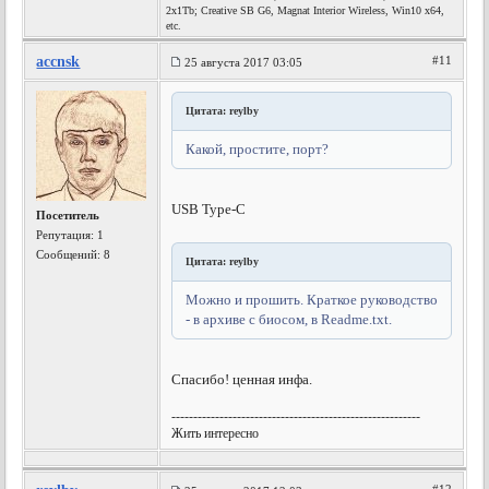
2x1Tb; Creative SB G6, Magnat Interior Wireless, Win10 x64,
etc.
accnsk
#11
25 августа 2017 03:05
Цитата: reylby
Какой, простите, порт?
USB Type-C
Посетитель
Репутация:
1
Сообщений: 8
Цитата: reylby
Можно и прошить. Краткое руководство
- в архиве с биосом, в Readme.txt.
Спасибо! ценная инфа.
---------------------------------------------------------
Жить интересно