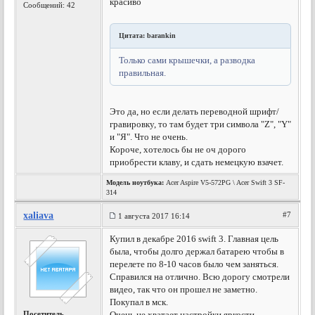
красиво
Сообщений: 42
Цитата: barankin
Только сами крышечки, а разводка
правильная.
Это да, но если делать переводной шрифт/
гравировку, то там будет три символа "Z", "Y"
и "Я". Что не очень.
Короче, хотелось бы не оч дорого
приобрести клаву, и сдать немецкую взачет.
Модель ноутбука:
Acer Aspire V5-572PG \ Acer Swift 3 SF-
314
xaliava
#7
1 августа 2017 16:14
Купил в декабре 2016 swift 3. Главная цель
была, чтобы долго держал батарею чтобы в
перелете по 8-10 часов было чем заняться.
Справился на отлично. Всю дорогу смотрели
видео, так что он прошел не заметно.
Покупал в мск.
Посетитель
Очень не хватает настройки яркости