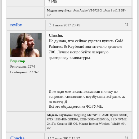
21:50
Модель ноутбука:
Acer Aspire V5-572PG \ Acer Swift 3 SF-
314
reylby
#3
1 июля 2017 23:49
Chacha
,
Не думаю, что сейчас удастся купить Gold
Palmrest & Keyboard значительно дешевле
70€. Лучше испробуйте лазерную
гравировку клавиатуры.
Редактор
Репутация:
5374
Сообщений: 32767
---------------------------------------------------------
И не надо мне писать письма или в личку по
вопросам, связанным с ноутбуками, всё равно ж
не отвечу;))
Всё это обсуждается на ФОРУМЕ.
Модель ноутбука:
TongFang GK7NP5R: AMD Ryzen 4800H,
GTX 1650 4Gb GDDR6, 32Gb DDR4-3200MHz, SSD NVME
2x1Tb; Creative SB G6, Magnat Interior Wireless, Win10 x64,
etc.
Chacha
#4
2 июля 2017 15:57