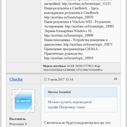
настройкой. http://acerfans.ru/forum/topic_11221
Наши результаты в CineBench. - Здесь
выкладываем результаты в CineBench.
http://acerfans.ru/forum/topic_10970
Наши результаты в WinAero WEI - Результаты
тестирования. http://acerfans.ru/forum/topic_10985
Экраны блокировки Windows 10.
http://acerfans.ru/forum/topic_10999
Наши помошники - Устройства измерения и
диагностики. http://acerfans.ru/forum/topic_10971
Применение программатора CH341A -
Практическое руководство.
http://acerfans.ru/forum/topic_10910
Модель ноутбука:
ACER 5920G/T7700-2.4Ggz
/4Gb/SSD256Gb/GF8600M GT512Mb/W10x64Pro
Chacha
#6
3 июля 2017 15:14
Цитата: barankin
Можно купить переводной
шрифт.Например такие
Посетитель
Светиться не будет) подсветка все же это
Репутация:
0