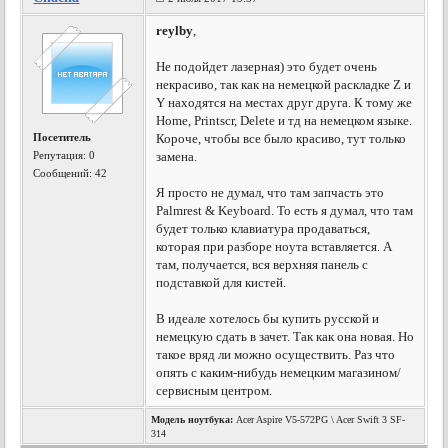
reylby
,
Не подойдет лазерная) это будет очень
некрасиво, так как на немецкой раскладке Z и
Y находятся на местах друг друга. К тому же
Home, Printscr, Delete и тд на немецком языке.
Посетитель
Короче, чтобы все было красиво, тут только
Репутация:
0
замена.
Сообщений: 42
Я просто не думал, что там запчасть это
Palmrest & Keyboard. То есть я думал, что там
будет только клавиатура продаваться,
которая при разборе ноута вставляется. А
там, получается, вся верхняя панель с
подставкой для кистей.
В идеале хотелось бы купить русской и
немецкую сдать в зачет. Так как она новая. Но
такое вряд ли можно осуществить. Раз что
опять с каким-нибудь немецким магазином/
сервисным центром.
Модель ноутбука:
Acer Aspire V5-572PG \ Acer Swift 3 SF-
314