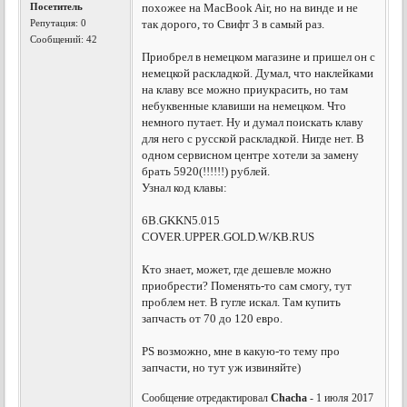
Посетитель
похожее на MacBook Air, но на винде и не
Репутация:
0
так дорого, то Свифт 3 в самый раз.
Сообщений: 42
Приобрел в немецком магазине и пришел он с
немецкой раскладкой. Думал, что наклейками
на клаву все можно приукрасить, но там
небуквенные клавиши на немецком. Что
немного путает. Ну и думал поискать клаву
для него с русской раскладкой. Нигде нет. В
одном сервисном центре хотели за замену
брать 5920(!!!!!!) рублей.
Узнал код клавы:
6B.GKKN5.015
COVER.UPPER.GOLD.W/KB.RUS
Кто знает, может, где дешевле можно
приобрести? Поменять-то сам смогу, тут
проблем нет. В гугле искал. Там купить
запчасть от 70 до 120 евро.
PS возможно, мне в какую-то тему про
запчасти, но тут уж извиняйте)
Сообщение отредактировал
Chacha
- 1 июля 2017