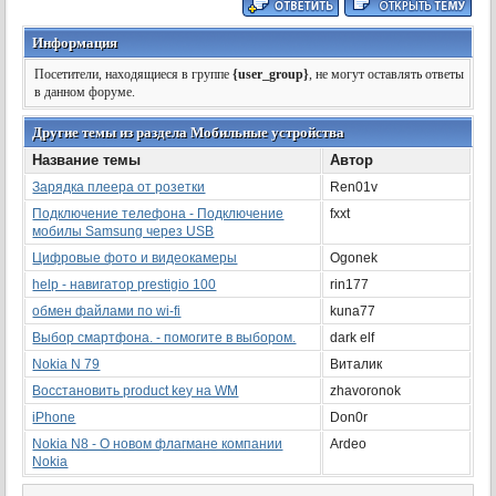
Информация
Посетители, находящиеся в группе
{user_group}
, не могут оставлять ответы
в данном форуме.
Другие темы из раздела Мобильные устройства
Название темы
Автор
Зарядка плеера от розетки
Ren01v
Подключение телефона - Подключение
fxxt
мобилы Samsung через USB
Цифровые фото и видеокамеры
Ogonek
help - навигатор prestigio 100
rin177
обмен файлами по wi-fi
kuna77
Выбор смартфона. - помогите в выбором.
dark elf
Nokia N 79
Виталик
Восстановить product key на WM
zhavoronok
iPhone
Don0r
Nokia N8 - О новом флагмане компании
Ardeo
Nokia