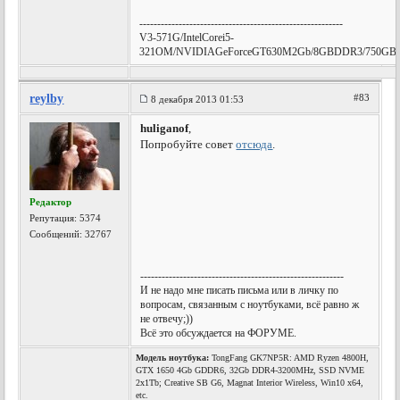
---------------------------------------------------------
V3-571G/IntelCorei5-
321OM/NVIDIAGeForceGT630M2Gb/8GBDDR3/750G
reylby
#83
8 декабря 2013 01:53
huliganof
,
Попробуйте совет
отсюда
.
Редактор
Репутация:
5374
Сообщений: 32767
---------------------------------------------------------
И не надо мне писать письма или в личку по
вопросам, связанным с ноутбуками, всё равно ж
не отвечу;))
Всё это обсуждается на ФОРУМЕ.
Модель ноутбука:
TongFang GK7NP5R: AMD Ryzen 4800H,
GTX 1650 4Gb GDDR6, 32Gb DDR4-3200MHz, SSD NVME
2x1Tb; Creative SB G6, Magnat Interior Wireless, Win10 x64,
etc.