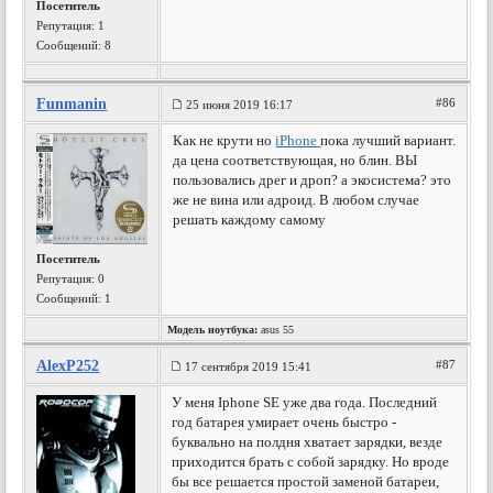
Посетитель
Репутация:
1
Сообщений: 8
Funmanin
#86
25 июня 2019 16:17
Как не крути но
iPhone
пока лучший вариант.
да цена соответствующая, но блин. ВЫ
пользовались дрег и дроп? а экосистема? это
же не вина или адроид. В любом случае
решать каждому самому
Посетитель
Репутация:
0
Сообщений: 1
Модель ноутбука:
asus 55
AlexP252
#87
17 сентября 2019 15:41
У меня Iphone SE уже два года. Последний
год батарея умирает очень быстро -
буквально на полдня хватает зарядки, везде
приходится брать с собой зарядку. Но вроде
бы все решается простой заменой батареи,