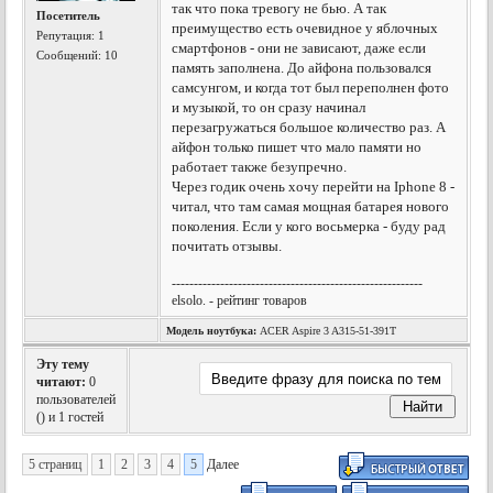
так что пока тревогу не бью. А так
Посетитель
преимущество есть очевидное у яблочных
Репутация:
1
смартфонов - они не зависают, даже если
Сообщений: 10
память заполнена. До айфона пользовался
самсунгом, и когда тот был переполнен фото
и музыкой, то он сразу начинал
перезагружаться большое количество раз. А
айфон только пишет что мало памяти но
работает также безупречно.
Через годик очень хочу перейти на Iphone 8 -
читал, что там самая мощная батарея нового
поколения. Если у кого восьмерка - буду рад
почитать отзывы.
---------------------------------------------------------
elsolo. - рейтинг товаров
Модель ноутбука:
ACER Aspire 3 A315-51-391T
Эту тему
читают:
0
пользователей
(
) и 1 гостей
5 страниц
1
2
3
4
5
Далее