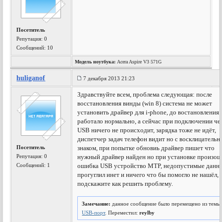
Посетитель
Репутация:
0
Сообщений: 10
Модель ноутбука:
Acera Aspire V3 571G
huliganof
7 декабря 2013 21:23
Здравствуйте всем, проблема следующая: после
восстановления винды (win 8) система не может
установить драйвер для i-phone, до востановления 
работало нормально, а сейчас при подключении че
USB ничего не происходит, зарядка тоже не идёт,
диспетчер задач телефон видит но с восклицатель
Посетитель
знаком, при попытке обновиь драйвер пишет что
Репутация:
0
нужный драйвер найден но при установке произош
Сообщений: 1
ошибка USB устройство MTP, недопустимые данн
прогуглил инет и ничего что бы помогло не нашёл,
подскажите как решить проблему.
Замечание:
данное сообщение было перемещено из темы
USB-порт
. Переместил:
reylby