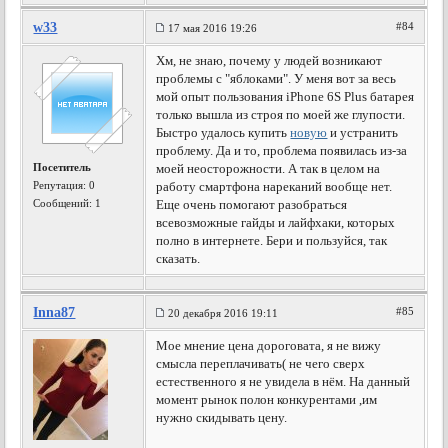
w33
#84
17 мая 2016 19:26
Хм, не знаю, почему у людей возникают
проблемы с "яблоками". У меня вот за весь
мой опыт пользования iPhone 6S Plus батарея
только вышла из строя по моей же глупости.
Быстро удалось купить
новую
и устранить
проблему. Да и то, проблема появилась из-за
Посетитель
моей неосторожности. А так в целом на
Репутация:
0
работу смартфона нареканий вообще нет.
Сообщений: 1
Еще очень помогают разобраться
всевозможные гайды и лайфхаки, которых
полно в интернете. Бери и пользуйся, так
сказать.
Inna87
#85
20 декабря 2016 19:11
Мое мнение цена дороговата, я не вижу
смысла переплачивать( не чего сверх
естественного я не увидела в нём. На данный
момент рынок полон конкурентами ,им
нужно скидывать цену.