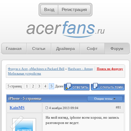
Вход
Регистрация
Главная
Статьи
Драйвера
Софт
Форум
Форум о Acer, eMachines и Packard Bell
»
Hardware - Аппаратное обеспечение
Поиск по форуму
»
Мобильные устройства
5 страниц
1
2
3
4
5
Далее
iPhone - 5 страница
Опции темы
KainMS
#81
4 ноября 2013 09:04
На мой взгляд, iphone всем хорош, но запись
разговоров не ведет.