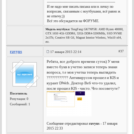
---------------------------------------------------------
И не надо мне писать письма или в личку по
вопросам, связанным с ноутбуками, всё равно ж
не отвечу;))
Всё это обсуждается на ФОРУМЕ.
Модель ноутбука:
TongFang GK7NP5R: AMD Ryzen 4800H,
GTX 1650 4Gb GDDR6, 32Gb DDR4-3200MHz, SSD NVME
2x1Tb; Creative SB G6, Magnat Interior Wireless, Win10 x64,
etc.
ravyus
#37
17 января 2015 22:14
Ребята, все доброго времени суток) У меня
вместо букв в учетно записи теперь знаки
вопроса, т.е моя учетка теперь выглядить
???????????? Антивирусом прошел и KIS и
кураит DWeb. Доктор Веб что-то удалил,
после прошел KIS - чисто. Что посоветуте?
Посетитель
Репутация:
0
Сообщений: 1
Сообщение отредактировал
ravyus
- 17 января
2015 22:33