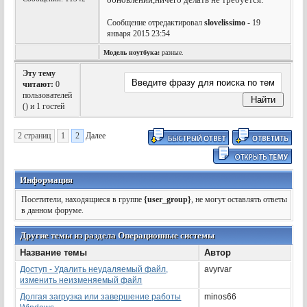
Сообщение отредактировал
slovelissimo
- 19
января 2015 23:54
Модель ноутбука:
разные.
Эту тему
читают:
0
пользователей
(
) и 1 гостей
2 страниц
1
2
Далее
Информация
Посетители, находящиеся в группе
{user_group}
, не могут оставлять ответы
в данном форуме.
Другие темы из раздела Операционные системы
Название темы
Автор
Доступ - Удалить неудаляемый файл,
avyrvar
изменить неизменяемый файл
Долгая загрузка или завершение работы
minos66