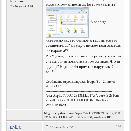
Репутация:
4
тоже к этому относится. Ее тоже удалить?
Сообщений: 110
А вообще
интересно как это без моего ведома все это
установилось? Да еще с именем пользователя
и с паролем!?
P.S.
Удалил, почистил ноут, перезагрузил и эта
учетка опять появилась в том же виде. Что за
ерунда? Ведет себя прям как вирус какой
то!!!
Сообщение отредактировал
Evgen81
- 27 июля
2012 23:14
---------------------------------------------------------
Acer Aspire 7750G-2313Mikk 17,3", core i3 2310m
2.1mHz. 6Gb DDR3. AMD HD6650m 1Gb.
Win7HB 64bit
Модель ноутбука:
Acer Aspire 7750G-2313G32Mikk 17,3" i3
2310m 6Gb DDR3 . ATI HD6650m 1Gb, windows7.HB
reylby
#34
27 июля 2012 23:42