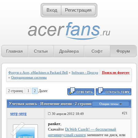
Вход
Регистрация
Главная
Статьи
Драйвера
Софт
Форум
Форум о Acer, eMachines и Packard Bell
»
Software - Программное обеспечение
Поиск по форуму
»
Операционные системы
2 страниц
1
2
Далее
Учетная запись - Изменение имени - 2 страница
Опции темы
serg-serg
#21
30 апреля 2012 18:49
panker
,
Скачайте
Dr.Web CureIt! — бесплатный
антивирусный сканер
запишите на диск, или