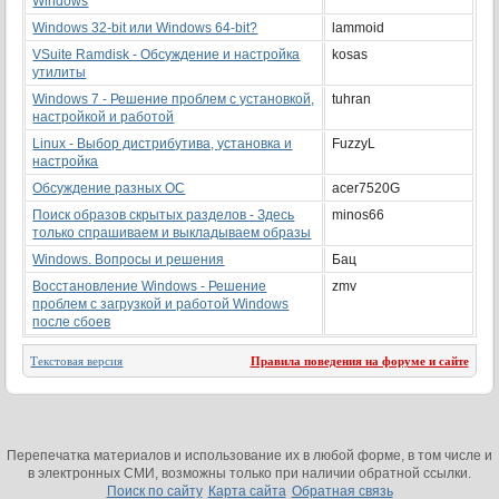
Windows
Windows 32-bit или Windows 64-bit?
lammoid
VSuite Ramdisk - Обсуждение и настройка
kosas
утилиты
Windows 7 - Решение проблем с установкой,
tuhran
настройкой и работой
Linux - Выбор дистрибутива, установка и
FuzzyL
настройка
Обсуждение разных ОС
acer7520G
Поиск образов скрытых разделов - Здесь
minos66
только спрашиваем и выкладываем образы
Windows. Вопросы и решения
Бац
Восстановление Windows - Решение
zmv
проблем с загрузкой и работой Windows
после сбоев
Текстовая версия
Правила поведения на форуме и сайте
Перепечатка материалов и использование их в любой форме, в том числе и
в электронных СМИ, возможны только при наличии обратной ссылки.
Поиск по сайту
Карта сайта
Обратная связь