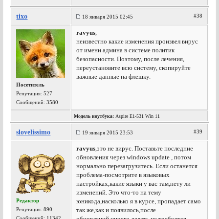
tixo
#38
18 января 2015 02:45
ravyus
,
неизвестно какие изменения произвел вирус
от имени админа в системе политик
безопасности. Поэтому, после лечения,
переустановите всю систему, скопируйте
важные данные на флешку.
Посетитель
Репутация:
527
Сообщений: 3580
Модель ноутбука:
Aspire E1-531 Win 11
slovelissimo
#39
19 января 2015 23:53
ravyus
,это не вирус. Поставьте последние
обновления через windows update , потом
нормально перезагрузитесь. Если останется
проблема-посмотрите в языковых
настройках,какие языки у вас там,нету ли
изменений. Это что-то на тему
Редактор
юникода,насколько я в курсе, пропадает само
Репутация:
890
так же,как и появилось,после
Сообщений: 11342
обновлений,ничего делать не требуется.