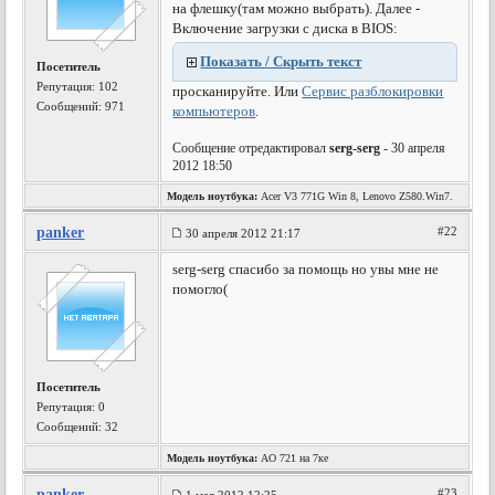
на флешку(там можно выбрать). Далее -
Включение загрузки с диска в BIOS:
Показать / Скрыть текст
Посетитель
Репутация:
102
просканируйте. Или
Сервис разблокировки
Сообщений: 971
компьютеров
.
Сообщение отредактировал
serg-serg
- 30 апреля
2012 18:50
Модель ноутбука:
Acer V3 771G Win 8, Lenovo Z580.Win7.
panker
#22
30 апреля 2012 21:17
serg-serg спасибо за помощь но увы мне не
помогло(
Посетитель
Репутация:
0
Сообщений: 32
Модель ноутбука:
АО 721 на 7ке
panker
#23