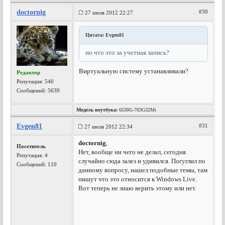
doctornig
#30
27 июля 2012 22:27
Цитата: Evgen81
но что это за учетная запись?
Виртуальную систему устанавливали?
Редактор
Репутация:
540
Сообщений: 5639
Модель ноутбука:
6530G-703G32Mi
Evgen81
#31
27 июля 2012 22:34
doctornig
,
Посетитель
Нет, вообще ни чего не делал, сегодня
Репутация:
4
случайно сюда залез и удивился. Погуглил по
Сообщений: 110
данному вопросу, нашел подобные темы, там
пишут что это относится к Windows Live.
Вот теперь не знаю верить этому или нет.