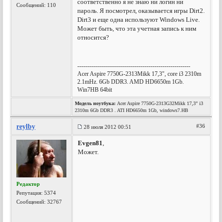
соответственно я не знаю ни логин ни
Сообщений: 110
пароль. Я посмотрел, оказывается игры Dirt2.
Dirt3 и еще одна используют Windows Live.
Может быть, что эта учетная запись к ним
относится?
---------------------------------------------------------
Acer Aspire 7750G-2313Mikk 17,3", core i3 2310m
2.1mHz. 6Gb DDR3. AMD HD6650m 1Gb.
Win7HB 64bit
Модель ноутбука:
Acer Aspire 7750G-2313G32Mikk 17,3" i3
2310m 6Gb DDR3 . ATI HD6650m 1Gb, windows7.HB
reylby
#36
28 июля 2012 00:51
Evgen81
,
Может.
Редактор
Репутация:
5374
Сообщений: 32767