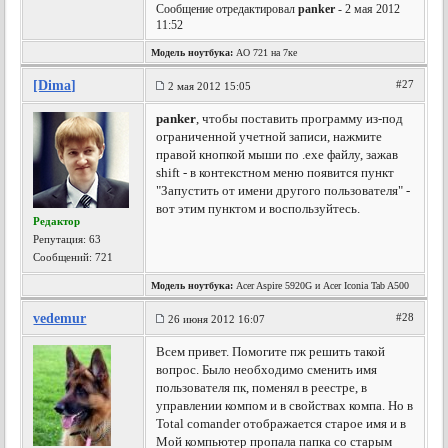
Сообщение отредактировал
panker
- 2 мая 2012
11:52
Модель ноутбука:
АО 721 на 7ке
[Dima]
#27
2 мая 2012 15:05
panker
, чтобы поставить программу из-под
ограниченной учетной записи, нажмите
правой кнопкой мыши по .exe файлу, зажав
shift - в контекстном меню появится пункт
"Запустить от имени другого пользователя" -
вот этим пунктом и воспользуйтесь.
Редактор
Репутация:
63
Сообщений: 721
Модель ноутбука:
Acer Aspire 5920G и Acer Iconia Tab A500
vedemur
#28
26 июня 2012 16:07
Всем привет. Помогите пж решить такой
вопрос. Было необходимо сменить имя
пользователя пк, поменял в реестре, в
управлении компом и в свойствах компа. Но в
Total comander отображается старое имя и в
Мой компьютер пропала папка со старым