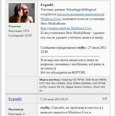
Evgen81
,
Учетные данные Virtualapp/didlogical
создаются
при использование компонентов
Windows Live
, появляются после установки
Nero MediaHome.
Редактор
Как удалить аккаунт Windows Live
.
Репутация:
5374
Если установлен Nero MediaHome - удалите
Сообщений: 32767
его, после удалите учётную запись и папку.
Сообщение отредактировал
reylby
- 27 июля 2012
23:46
---------------------------------------------------------
И не надо мне писать письма или в личку по
вопросам, связанным с ноутбуками, всё равно ж
не отвечу;))
Всё это обсуждается на ФОРУМЕ.
Модель ноутбука:
TongFang GK7NP5R: AMD Ryzen 4800H,
GTX 1650 4Gb GDDR6, 32Gb DDR4-3200MHz, SSD NVME
2x1Tb; Creative SB G6, Magnat Interior Wireless, Win10 x64,
etc.
Evgen81
#35
28 июля 2012 00:27
reylby
, Спасибо, но проблема в том что я у
Посетитель
меня нет акаунта в Windows Live и
Репутация:
4