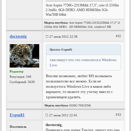
---------------------------------------------------------
Acer Aspire 7750G-2313Mikk 17,3", core i3 2310m
2.1mHz. 6Gb DDR3. AMD HD6650m 1Gb.
Win7HB 64bit
Модель ноутбука:
Acer Aspire 7750G-2313G32Mikk 17,3" i3
2310m 6Gb DDR3 . ATI HD6650m 1Gb, windows7.HB
doctornig
#32
27 июля 2012 22:38
Цитата: Evgen81
там пишут что это относится к Windows
Live.
Редактор
Вполне возможно, любит MS всовывать
Репутация:
540
пользователю все можно. Если не
Сообщений: 5639
пользуетесь Windows Live в каком либо
варианте, то можете эту учетку вместе с
хранилищем удалить.
Модель ноутбука:
6530G-703G32Mi
Evgen81
#33
27 июля 2012 22:45
doctornig
,
Посетитель
Появилась еще папка Tracing, пишут что она