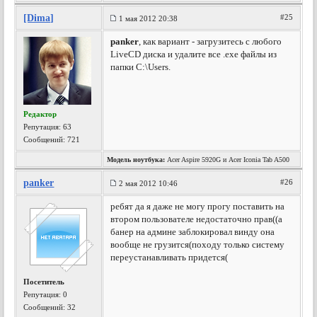
[Dima]
#25
1 мая 2012 20:38
panker
, как вариант - загрузитесь с любого
LiveCD диска и удалите все .exe файлы из
папки C:\Users.
Редактор
Репутация:
63
Сообщений: 721
Модель ноутбука:
Acer Aspire 5920G и Acer Iconia Tab A500
panker
#26
2 мая 2012 10:46
ребят да я даже не могу прогу поставить на
втором пользователе недостаточно прав((а
банер на админе заблокировал винду она
вообще не грузится(походу только систему
переустанавливать придется(
Посетитель
Репутация:
0
Сообщений: 32