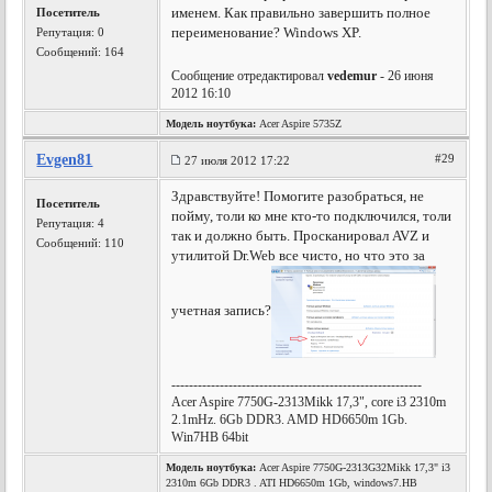
именем. Как правильно завершить полное
Посетитель
переименование? Windows XP.
Репутация:
0
Сообщений: 164
Сообщение отредактировал
vedemur
- 26 июня
2012 16:10
Модель ноутбука:
Acer Aspire 5735Z
Evgen81
#29
27 июля 2012 17:22
Здравствуйте! Помогите разобраться, не
Посетитель
пойму, толи ко мне кто-то подключился, толи
Репутация:
4
так и должно быть. Просканировал AVZ и
Сообщений: 110
утилитой Dr.Web все чисто, но что это за
учетная запись?
---------------------------------------------------------
Acer Aspire 7750G-2313Mikk 17,3", core i3 2310m
2.1mHz. 6Gb DDR3. AMD HD6650m 1Gb.
Win7HB 64bit
Модель ноутбука:
Acer Aspire 7750G-2313G32Mikk 17,3" i3
2310m 6Gb DDR3 . ATI HD6650m 1Gb, windows7.HB