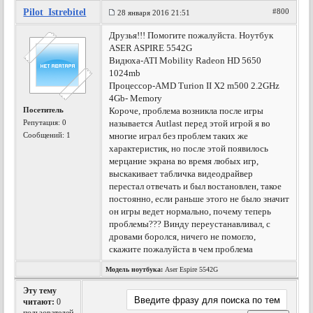
Pilot_Istrebitel
#800
28 января 2016 21:51
Друзья!!! Помогите пожалуйста. Ноутбук
ASER ASPIRE 5542G
Видюха-ATI Mobility Radeon HD 5650
1024mb
Процессор-AMD Turion II X2 m500 2.2GHz
4Gb- Memory
Посетитель
Короче, проблема возникла после игры
Репутация:
0
называется Autlast перед этой игрой я во
Сообщений: 1
многие играл без проблем таких же
характеристик, но после этой появилось
мерцание экрана во время любых игр,
выскакивает табличка видеодрайвер
перестал отвечать и был востановлен, такое
постоянно, если раньше этого не было значит
он игры ведет нормально, почему теперь
проблемы??? Винду переустанавливал, с
дровами боролся, ничего не помогло,
скажите пожалуйста в чем проблема
Модель ноутбука:
Aser Espire 5542G
Эту тему
читают:
0