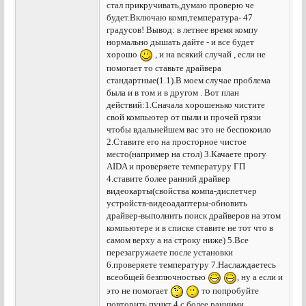
стал прикручивать,думаю проверю че
будет.Включаю комп,температура- 47
градусов! Вывод: в летнее время компу
нормально дышать дайте - и все будет
хорошо
, и на всякий случай , если не
помогает то ставьте драйвера
стандартные(1.1).В моем случае проблема
была и в том и в другом . Вот план
действий:1.Сначала хорошенько чистите
свой компьютер от пыли и прочей грязи
чтобы вдальнейшем вас это не беспокоило
2.Ставите его на просторное чистое
место(например на стол) 3.Качаете прогу
AIDA и проверяете температуру ГП
4.ставите более ранний драйвер
видеокарты(свойства компа-диспетчер
устройств-видеоадаптеры-обновить
драйвер-выполнить поиск драйверов на этом
компьютере и в списке ставите не тот что в
самом верху а на строку ниже) 5.Все
перезагружаете после установки
6.проверяете температуру 7.Наслаждаетесь
всеобщей безглючностью
, ну а если и
это не помогает
то попробуйте
повторить пункт 4 с более ранними