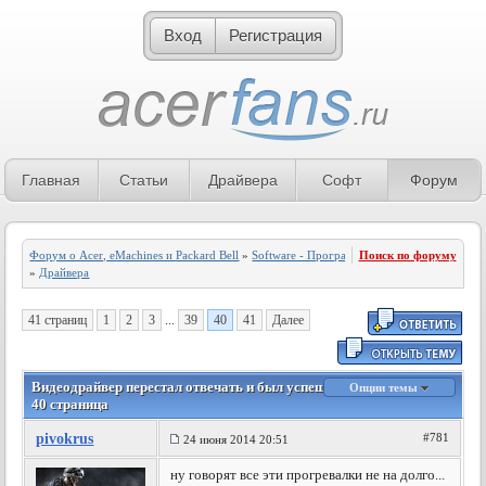
Вход
Регистрация
Главная
Статьи
Драйвера
Софт
Форум
Форум о Acer, eMachines и Packard Bell
»
Software - Программное обеспечение
Поиск по форуму
»
Драйвера
41 страниц
1
2
3
...
39
40
41
Далее
Видеодрайвер перестал отвечать и был успешно восстановлен -
Опции темы
40 страница
pivokrus
#781
24 июня 2014 20:51
ну говорят все эти прогревалки не на долго...