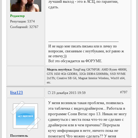
лучший выход - это в АСЦ, по гарантии,
сдать.
Редактор
Репутация:
5374
Сообщений: 32767
---------------------------------------------------------
И не надо мне писать письма или в личку по
вопросам, связанным с ноутбуками, всё равно ж
не отвечу;))
Всё это обсуждается на ФОРУМЕ.
Модель ноутбука:
TongFang GK7NP5R: AMD Ryzen 4800H,
GTX 1650 4Gb GDDR6, 32Gb DDR4-3200MHz, SSD NVME
2x1Tb; Creative SB G6, Magnat Interior Wireless, Win10 x64,
etc.
lisa123
#797
23 декабря 2015 19:59
У меня возникла такая проблема, появилась
эта табличка с видеодрайвером... Работала в
программе Сони Вегас про 13. Никак не могу
сдвинуться с места пока что-то не сделаю с
драйвером или в чем причина? Перерыла
кучу информации в нете, ничего пока не
Посетитель
помогает( Что можно сделать?? У меня