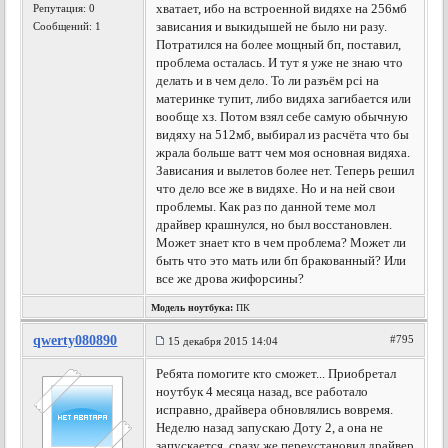
хватает, ибо на встроенной видяхе на 256мб
Репутация:
0
зависания и выкидышей не было ни разу.
Сообщений: 1
Потратился на более мощный бп, поставил,
проблема осталась. И тут я уже не знаю что
делать и в чем дело. То ли разъём pci на
материнке тупит, либо видяха загибается или
вообще хз. Потом взял себе самую обычную
видяху на 512мб, выбирал из расчёта что бы
жрала больше ватт чем моя основная видяха.
Зависания и вылетов более нет. Теперь решил
что дело все же в видяхе. Но и на ней свои
проблемы. Как раз по данной теме мол
драйвер крашнулся, но был восстановлен.
Может знает кто в чем проблема? Может ли
быть что это мать или бп бракованный? Или
все же дрова жифорсины?
Модель ноутбука:
ПК
qwerty080890
#795
15 декабря 2015 14:04
Ребята помогите кто сможет... Приобретал
ноутбук 4 месяца назад, все работало
исправно, драйвера обновлялись вовремя.
Неделю назад запускаю Доту 2, а она не
запускается, сразу же переустановил драйвер