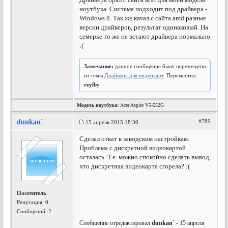
ноутбука. Система подходит под драйвера -
Windows 8. Так же качал с сайта amd разные
версии драйверов, результат одинаковый. На
семерке то же не встают драйвера нормально
:(
Замечание:
данное сообщение было перемещено
из темы
Драйвера для видеокарт
. Переместил:
reylby
Модель ноутбука:
Acer Aspire V5-552G
dunkan`
#789
15 апреля 2015 18:30
Сделал откат к заводским настройкам.
Проблема с дискретной видеокартой
осталась. Т.е. можно спокойно сделать вывод,
что дискретная видеокарта сгорела? :(
Посетитель
Репутация:
0
Сообщений: 2
Сообщение отредактировал
dunkan`
- 15 апреля