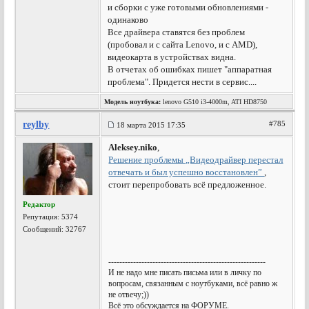
и сборки с уже готовыми обновлениями -
одинаково
Все драйвера ставятся без проблем
(пробовал и с сайта Lenovo, и с AMD),
видеокарта в устройствах видна.
В отчетах об ошибках пишет "аппаратная
проблема". Придется нести в сервис....
Модель ноутбука:
lenovo G510 i3-4000m, ATI HD8750
reylby
#785
18 марта 2015 17:35
Aleksey.niko
,
Решение проблемы „Видеодрайвер перестал
отвечать и был успешно восстановлен”
,
стоит перепробовать всё предложенное.
Редактор
Репутация:
5374
Сообщений: 32767
---------------------------------------------------------
И не надо мне писать письма или в личку по
вопросам, связанным с ноутбуками, всё равно ж
не отвечу;))
Всё это обсуждается на ФОРУМЕ.