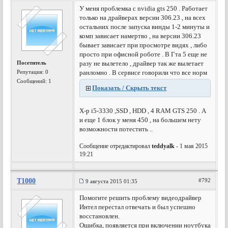
У меня проблемка с nvidia gts 250 . Работает
только на драйверах версии 306.23 , на всех
остальних после запуска винды 1-2 минуты и
комп зависает намертво , на версии 306.23
бывает зависает при просмотре видях , либо
просто при офисной роботе . В Гта 5 еще не
Посетитель
разу не вылетело , драйвер так же вылетает
Репутация:
0
ранломно . В сервисе говорили что все норм
Сообщений: 1
Показать / Скрыть текст
Х-р i5-3330 ,SSD , HDD , 4 RAM GTS 250 . А
и еще 1 блок у меня 450 , на большем нету
возможности потестить ..
Сообщение отредактировал
teddyalk
- 1 мая 2015
19:21
T1000
#792
9 августа 2015 01:35
Помогите решить проблему видеодрайвер
Интел перестал отвечать и был успешно
восстановлен.
Ошибка, появляется при включении ноутбука