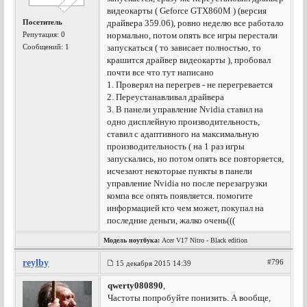
видеокарты ( Geforce GTX860M ) (версия
Посетитель
драйвера 359.06), ровно неделю все работало
Репутация:
0
нормально, потом опять все игры перестали
Сообщений: 1
запускаться ( то зависает полностью, то
крашится драйвер видеокарты ), пробовал
почти все что тут написано
1. Проверял на перегрев - не перегревается
2. Переустанавливал драйвера
3. В панели управление Nvidia ставил на
одно дисплейную производительность,
ставил с адаптивного на максимальную
производительность ( на 1 раз игры
запускались, но потом опять все повторяется,
исчезают некоторые пункты в панели
управление Nvidia но после перезагрузки
компа все опять появляется. помогите
информацией кто чем может, покупал на
последние деньги, жалко очень(((
Модель ноутбука:
Acer V17 Nitro - Black edition
reylby
#796
15 декабря 2015 14:39
qwerty080890
,
Частоты попробуйте понизить. А вообще,