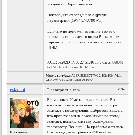
мощности. Вероятнее всего.
Попробуйте от зарядного с другим
параметрами (19V/4.74A/90WT).
Если это не поможет, то значит что-то с
цепями питания самого ноута.Возможные
варианты неисправностей ноута - полевики,
ШИМ.
---------------------------------------------------------
ACER 5920ZDT7700 2,4Gh,4Gb,nVidia GF8600M
GT-512Mb,Windows-10x64Pro
Модель ноутбука:
ACER 5920ZDT7700 2,4Gh,4Gb,nVidia
GF8600M GT-512Mb,Windows-10x64
exkoichi
#794
8 ноября 2015 16:42
Всем привет. У меня ситуация такая. Во
время игры во что либо на своём пк, игра
зависает с последующим выбросом. Заметил
что проц греется не слабо, думал по этому
зависает, поменял систему охлаждения,
термопасту. Все окей. Но проблема осталась.
Потом подумал страшуки 450 ватт не
Посетитель