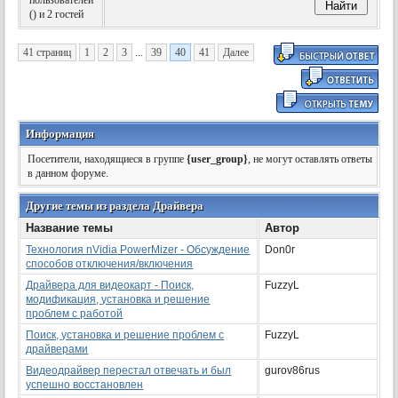
пользователей
(
) и 2 гостей
41 страниц
1
2
3
...
39
40
41
Далее
Информация
Посетители, находящиеся в группе
{user_group}
, не могут оставлять ответы
в данном форуме.
Другие темы из раздела Драйвера
Название темы
Автор
Технология nVidia PowerMizer - Обсуждение
Don0r
способов отключения/включения
Драйвера для видеокарт - Поиск,
FuzzyL
модификация, установка и решение
проблем с работой
Поиск, установка и решение проблем с
FuzzyL
драйверами
Видеодрайвер перестал отвечать и был
gurov86rus
успешно восстановлен