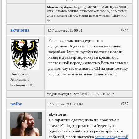
Модель ноутбука:
TongFang GK7NP5R: AMD Ryzen 4800H,
GTX 1650 4Gb GDDR6, 32Gb DDR4-3200MHz, SSD NVME
2x1Tb; Creative SB G6, Magnat Interior Wireless, Win10 x64,
etc.
akvatorus
#786
7 апреля 2015 00:31
Решения,я так понял,единого не
существует.А данная проблема меня явно
задолбала.Купил ноутбук полторы недели
назад и драйвер видеокарты крашится с
постоянной переодичностью.Есть ли смысл в
данном случае отдавать в СЦ на диагностику
и дадут ли там исчерпывающий ответ?
Посетитель
Репутация:
0
Сообщений: 16
Модель ноутбука:
Acer Aspire E 15 E5-571G-59UY
reylby
#787
7 апреля 2015 01:04
akvatorus
,
По гарантии сдайте, явно же проблема в
"железе". Подтверждением будет куча
однотипных ошибок в журнале просмотра
событий, а если включёна
запись отладочной