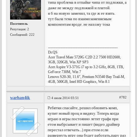
типа проблема в отпайке чипа от подложки, а
даже не между подложкой и платой.
я б на новую заменил, та где ж ее взять.
тут была тема по взаимозаменяемым
Посетитель
компонентам вроде. не нахожу тока
Репутация:
2
Сообщений: 222
---------------------------------------------------------
Dr.QS
Acer Travel Mate 5720G C2D 2.2 7500 HD2600,
3GB, 320GB, Win XP SP3
Acer Aspire V3-571G i7 up to 3.2 GHz, 8GB, 1TB,
GeForce 730M, Win 7
Lenovo S20-30, 11.6", Pentium N3540 Bay Trail-M,
4GB, 500GB, Intel HD Graphics, Win 8.1
warhan4ik
#782
4 июля 2014 03:51
Ребятки спасайте, решил обновить комп,
купит новый проц и видяху. Теперь когда
играю в игры постоянно летит графа при
етом выбрсывает и пишет (видео драйвер
перестал отвечать...) при етом если
развернуть игру она будет работать,пару раз