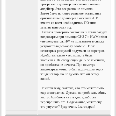
программой драйвер пак солюшн онлайн
апдейтер. Это все равно не помогло.
Затем было принято решение установить
оригинальные драйверы с офсайта АТИ
вместе со всем необходимым ПО типа
катализ контрол и т.д.
Пытался проверить состояние и температуру
видеокарты при помощи GPU-7 и HWMonitor
- не получается. HW не показывает в списке
устройств видеокарту вообще. После
некоторых раздумий подумали на перегрев.
И действительно - термопаста была
высохшая. На следующий день ее заменили,
но проблема не исчезла. При осмотре
видеокарты немного был подпухшим один
конденсатор, но не думаю, что он всему
виной.
_____
Почитав тему, заметил, что это может быть
еще и оператива. Думаю, попробовать сбить
настройки биоса на стандарт, либо же
перепрошить его. Подскажите, может еще
что упустил? Буду очень благодарен!