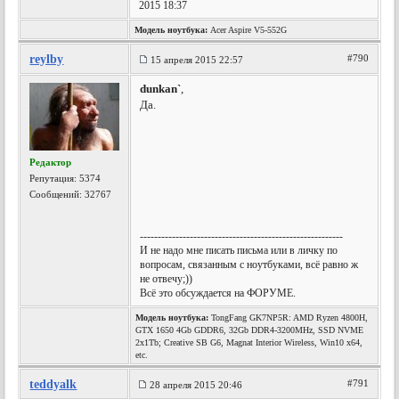
2015 18:37
Модель ноутбука:
Acer Aspire V5-552G
reylby
#790
15 апреля 2015 22:57
dunkan`
,
Да.
Редактор
Репутация:
5374
Сообщений: 32767
---------------------------------------------------------
И не надо мне писать письма или в личку по
вопросам, связанным с ноутбуками, всё равно ж
не отвечу;))
Всё это обсуждается на ФОРУМЕ.
Модель ноутбука:
TongFang GK7NP5R: AMD Ryzen 4800H,
GTX 1650 4Gb GDDR6, 32Gb DDR4-3200MHz, SSD NVME
2x1Tb; Creative SB G6, Magnat Interior Wireless, Win10 x64,
etc.
teddyalk
#791
28 апреля 2015 20:46