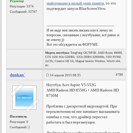
Редактор
информации в малый дамп памяти
, то это
Репутация:
5374
подтвердит запуск BlueScreenView.
Сообщений: 32767
---------------------------------------------------------
И не надо мне писать письма или в личку по
вопросам, связанным с ноутбуками, всё равно ж
не отвечу;))
Всё это обсуждается на ФОРУМЕ.
Модель ноутбука:
TongFang GK7NP5R: AMD Ryzen 4800H,
GTX 1650 4Gb GDDR6, 32Gb DDR4-3200MHz, SSD NVME
2x1Tb; Creative SB G6, Magnat Interior Wireless, Win10 x64,
etc.
dunkan`
#788
14 апреля 2015 08:35
Ноутбук Acer Aspire V5-552G
AMD Radeon HD 8550G + AMD Radeon HD
8750M
Проблема с дискретной видеокартой. При
переключении на нее начинает выскакивать
Посетитель
ошибка о том, что драйвер перестал
Репутация:
0
работать и был перезапущен.
Сообщений: 2
Драйвера брал с сайта acer для моей модели