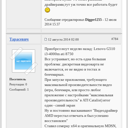
драйверами,тут уж точно все работать будет
Сообщение отредактировал
Digger1255
- 12 июля
2014 15:37
Тарасевич
#784
12 августа 2014 02:00
Приобрел ноут неделю назад: Lenovo G510
i3-4000m ati 8750
Все устраивает, но есть одна большая
проблема: дискретная видеокарта не
включается, ее не видно в тестах и
бенчмарках.
Посетитель
При запуске приложения, требующего
Репутация:
0
максимальной производительности видео
Сообщений: 1
(игра, бенчмарк, или просто любое
приложение с настройками "максимальная
производительность" в ATI Catalist) итог
один - синий экран
Ну и постоянно выскакивают "Видеодрайвер
AMD перестал отвечать и был успешно
восстановлен"
Ставил семерку х64 и оригинальную MDSN,