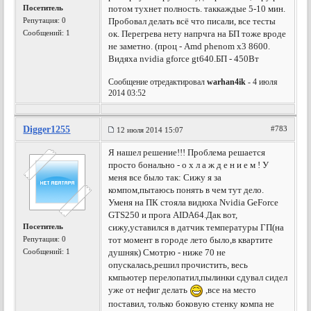
Посетитель
потом тухнет полность. таккаждые 5-10 мин.
Репутация:
0
Пробовал делать всё что писали, все тесты
Сообщений: 1
ок. Перегрева нету напрчга на БП тоже вроде
не заметно. (проц - Amd phenom x3 8600.
Видяха nvidia gforce gt640.БП - 450Вт
Сообщение отредактировал
warhan4ik
- 4 июля
2014 03:52
Digger1255
#783
12 июля 2014 15:07
Я нашел решение!!! Проблема решается
просто бонально - о х л а ж д е н и е м ! У
меня все было так: Сижу я за
компом,пытаюсь понять в чем тут дело.
Уменя на ПК стояла видюха Nvidia GeForce
GTS250 и прога AIDA64.Дак вот,
Посетитель
сижу,уставился в датчик температуры ГП(на
Репутация:
0
тот момент в городе лето было,в квартите
Сообщений: 1
душняк) Смотрю - ниже 70 не
опускалась,решил прочистить, весь
кмпьютер перелопатил,пылинки сдувал сидел
уже от нефиг делать
,все на место
поставил, только боковую стенку компа не