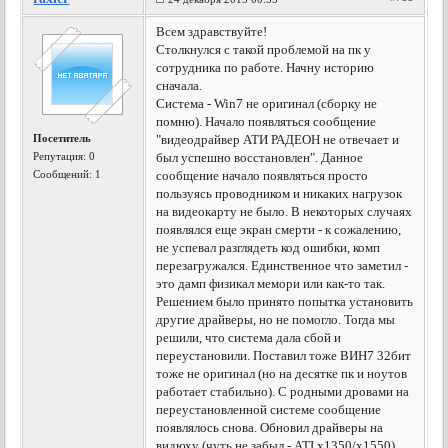
Всем здравствуйте!
Столкнулся с такой проблемой на пк у
сотрудника по работе. Начну историю
сначала.
Система - Win7 не оригинал (сборку не
помню). Начало появляться сообщение
Посетитель
"видеодрайвер АТИ РАДЕОН не отвечает и
Репутация:
0
был успешно восстановлен". Данное
Сообщений: 1
сообщение начало появляться просто
пользуясь проводником и никаких нагрузок
на видеокарту не было. В некоторых случаях
появлялся еще экран смерти - к сожалению,
не успевал разглядеть код ошибки, комп
перезагружался. Единственное что заметил -
это дамп физикал мемори или как-то так.
Решением было принято попытка установить
другие драйверы, но не помогло. Тогда мы
решили, что система дала сбой и
переустановили. Поставил тоже ВИН7 32бит
тоже не оригинал (но на десятке пк и ноутов
работает стабильно). С родными дровами на
переустановленной системе сообщение
появлялось снова. Обновил драйверы на
видюху (чуть не забыл - ATI x1350/x1550)