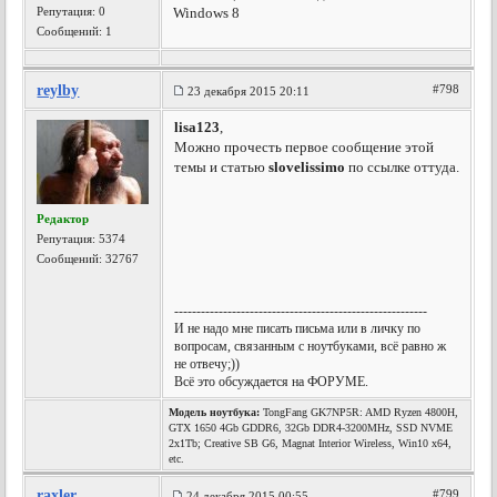
Репутация:
0
Windows 8
Сообщений: 1
reylby
#798
23 декабря 2015 20:11
lisa123
,
Можно прочесть первое сообщение этой
темы и статью
slovelissimo
по ссылке оттуда.
Редактор
Репутация:
5374
Сообщений: 32767
---------------------------------------------------------
И не надо мне писать письма или в личку по
вопросам, связанным с ноутбуками, всё равно ж
не отвечу;))
Всё это обсуждается на ФОРУМЕ.
Модель ноутбука:
TongFang GK7NP5R: AMD Ryzen 4800H,
GTX 1650 4Gb GDDR6, 32Gb DDR4-3200MHz, SSD NVME
2x1Tb; Creative SB G6, Magnat Interior Wireless, Win10 x64,
etc.
raxler
#799
24 декабря 2015 00:55