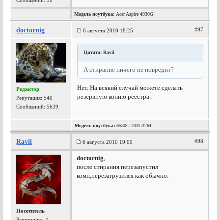
Сообщений: 30
Модель ноутбука:
Acer Aspire 4930G
doctornig
#97
6 августа 2010 18:25
Цитата: Ravil
А стирание ничего не повредит?
Нет. На всякий случай можете сделать
Редактор
резервную копию реестра.
Репутация:
540
Сообщений: 5639
Модель ноутбука:
6530G-703G32Mi
Ravil
#98
6 августа 2010 19:00
doctornig
,
после стирания перезапустил
комп,перезагрузился как обычно.
Посетитель
Репутация:
-1