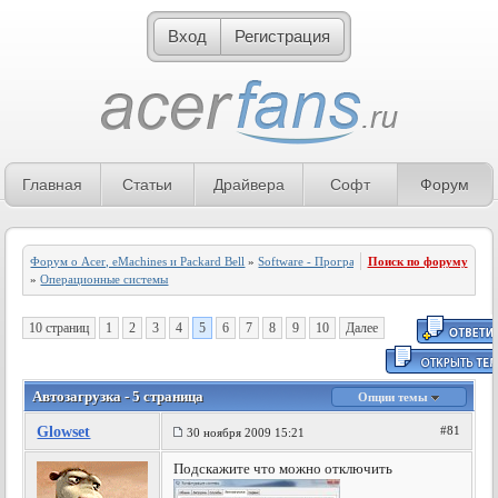
Вход
Регистрация
Главная
Статьи
Драйвера
Софт
Форум
Форум о Acer, eMachines и Packard Bell
»
Software - Программное обеспечение
Поиск по форуму
»
Операционные системы
10 страниц
1
2
3
4
5
6
7
8
9
10
Далее
Автозагрузка - 5 страница
Опции темы
Glowset
#81
30 ноября 2009 15:21
Подскажите что можно отключить