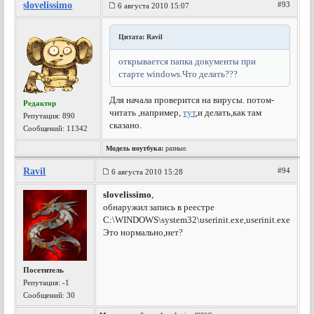
slovelissimo
#93
6 августа 2010 15:07
Цитата: Ravil
открывается папка документы при
старте windows.Что делать???
Для начала проверится на вирусы. потом-
Редактор
читать ,например,
тут
,и делать,как там
Репутация:
890
сказано.
Сообщений: 11342
Модель ноутбука:
разные.
Ravil
#94
6 августа 2010 15:28
slovelissimo
,
обнаружил запись в реестре
C:\WINDOWS\system32\userinit.exe,userinit.exe
Это нормально,нет?
Посетитель
Репутация:
-1
Сообщений: 30