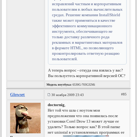
исправлений частным и корпоративным
пользователям в любых вычислительных
средах. Решение компании InstallShield
также может применяться в качестве
эффективного коммуникационного
инструмента, обеспечивающего не
только доставку различного рода
рекламных и маркетинговых материалов
в формате HTML, но позволяющего
проконтролировать ответную реакцию
пользователей.
А теперь вопрос - откуда она взялась у вас?
Вы пользуетесь корпоративной версией ОС?
Модель ноутбука:
6530G-703G32Mi
Glowset
#85
30 ноября 2009 23:43
doctornig
,
Нет той что шла с ноутом мои
предположения что она появилась после
установки Corel Drow 13 может лучше ее
удалить? Только вопрос как? В этой папке
нет uninstal в установленных программах ее