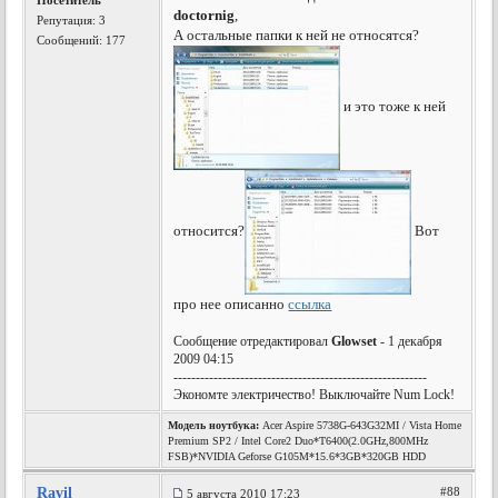
Посетитель
doctornig
,
Репутация:
3
А остальные папки к ней не относятся?
Сообщений: 177
и это тоже к ней
относится?
Вот
про нее описанно
ссылка
Сообщение отредактировал
Glowset
- 1 декабря
2009 04:15
---------------------------------------------------------
Экономте электричество! Выключайте Num Lock!
Модель ноутбука:
Acer Aspire 5738G-643G32MI / Vista Home
Premium SP2 / Intel Core2 Duo*T6400(2.0GHz,800MHz
FSB)*NVIDIA Geforse G105M*15.6*3GB*320GB HDD
Ravil
#88
5 августа 2010 17:23