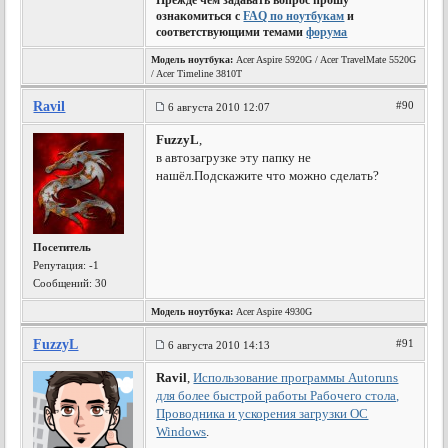
Прежде чем задавать вопрос прошу
ознакомиться с
FAQ по ноутбукам
и
соответствующими темами
форума
Модель ноутбука:
Acer Aspire 5920G / Acer TravelMate 5520G
/ Acer Timeline 3810T
Ravil
#90
6 августа 2010 12:07
FuzzyL
,
в автозагрузке эту папку не
нашёл.Подскажите что можно сделать?
Посетитель
Репутация:
-1
Сообщений: 30
Модель ноутбука:
Acer Aspire 4930G
FuzzyL
#91
6 августа 2010 14:13
Ravil
,
Использование программы Autoruns
для более быстрой работы Рабочего стола,
Проводника и ускорения загрузки ОС
Windows
.