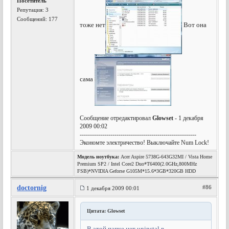
Посетитель
Репутация:
3
Сообщений: 177
тоже нет
Вот она
сама
Сообщение отредактировал
Glowset
- 1 декабря
2009 00:02
---------------------------------------------------------
Экономте электричество! Выключайте Num Lock!
Модель ноутбука:
Acer Aspire 5738G-643G32MI / Vista Home
Premium SP2 / Intel Core2 Duo*T6400(2.0GHz,800MHz
FSB)*NVIDIA Geforse G105M*15.6*3GB*320GB HDD
doctornig
#86
1 декабря 2009 00:01
Цитата: Glowset
В этой папке нет uninstal в