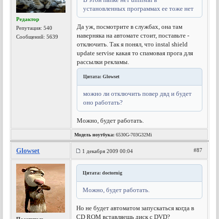
установленных программах ее тоже нет
Редактор
Да уж, посмотрите в службах, она там
Репутация:
540
наверняка на автомате стоит, поставьте -
Сообщений: 5639
отключить. Так я понял, что instal shield
update servise какая то спамовая прога для
рассылки рекламы.
Цитата: Glowset
можно ли отключить повер двд и будет
оно работать?
Можно, будет работать.
Модель ноутбука:
6530G-703G32Mi
Glowset
#87
1 декабря 2009 00:04
Цитата: doctornig
Можно, будет работать.
Но не будет автоматом запускаться когда в
CD ROM вставляешь диск с DVD?