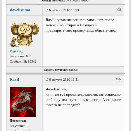
Модель ноутбука:
Acer Aspire 4930G
slovelissimo
#95
6 августа 2010 16:23
Ravil
,ну там же всё написано... нет. после
запятой всё стираем.На вирусы
предварительно проверяемся обязательно.
Редактор
Репутация:
890
Сообщений: 11342
Модель ноутбука:
разные.
Ravil
#96
6 августа 2010 16:51
slovelissimo
,
ну я там всё прочитал.делал как там написано
и обнаружил эту запись в реестре.А стирание
ничего не повредит?
Посетитель
Репутация:
-1