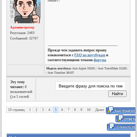
пишет?
Администратор
Репутация:
2483
Сообщений: 32767
---------------------------------------------------------
Прежде чем задавать вопрос прошу
ознакомиться с
FAQ по ноутбукам
и
соответствующими темами
форума
Модель ноутбука:
Acer Aspire 5920G / Acer TravelMate 5520G
/ Acer Timeline 3810T
Эту тему
читают:
0
пользователей
(
) и 1 гостей
10 страниц
1
2
3
4
5
6
7
8
9
10
Далее