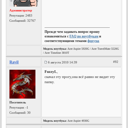
Администратор
Репутация:
2483
Сообщений: 32767
---------------------------------------------------------
Прежде чем задавать вопрос прошу
ознакомиться с
FAQ по ноутбукам
и
соответствующими темами
форума
Модель ноутбука:
Acer Aspire 5920G / Acer TravelMate 5520G
/ Acer Timeline 3810T
Ravil
#92
6 августа 2010 14:39
FuzzyL
,
скачал эту прогу,она всё равно не видит эту
папку.
Посетитель
Репутация:
-1
Сообщений: 30
Модель ноутбука:
Acer Aspire 4930G