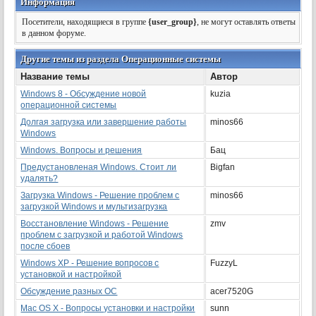
Информация
Посетители, находящиеся в группе
{user_group}
, не могут оставлять ответы
в данном форуме.
Другие темы из раздела Операционные системы
Название темы
Автор
Windows 8 - Обсуждение новой
kuzia
операционной системы
Долгая загрузка или завершение работы
minos66
Windows
Windows. Вопросы и решения
Бац
Предустановленая Windows. Стоит ли
Bigfan
удалять?
Загрузка Windows - Решение проблем с
minos66
загрузкой Windows и мультизагрузка
Восстановление Windows - Решение
zmv
проблем с загрузкой и работой Windows
после сбоев
Windows ХР - Решение вопросов с
FuzzyL
установкой и настройкой
Обсуждение разных ОС
acer7520G
Mac OS X - Вопросы установки и настройки
sunn