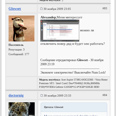
Модель ноутбука:
:)
Glowset
#83
30 ноября 2009 23:05
Alexandep
,Меня мнтересует
можно ли
отключить повер двд и будет оно работать?
Посетитель
Репутация:
3
Сообщений: 177
Сообщение отредактировал
Glowset
- 30 ноября
2009 23:19
---------------------------------------------------------
Экономте электричество! Выключайте Num Lock!
Модель ноутбука:
Acer Aspire 5738G-643G32MI / Vista Home
Premium SP2 / Intel Core2 Duo*T6400(2.0GHz,800MHz
FSB)*NVIDIA Geforse G105M*15.6*3GB*320GB HDD
doctornig
#84
30 ноября 2009 23:33
Цитата: Glowset