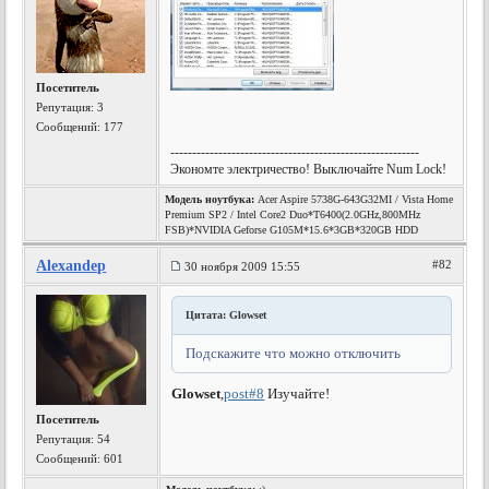
Посетитель
Репутация:
3
Сообщений: 177
---------------------------------------------------------
Экономте электричество! Выключайте Num Lock!
Модель ноутбука:
Acer Aspire 5738G-643G32MI / Vista Home
Premium SP2 / Intel Core2 Duo*T6400(2.0GHz,800MHz
FSB)*NVIDIA Geforse G105M*15.6*3GB*320GB HDD
Alexandep
#82
30 ноября 2009 15:55
Цитата: Glowset
Подскажите что можно отключить
Glowset
,
post#8
Изучайте!
Посетитель
Репутация:
54
Сообщений: 601