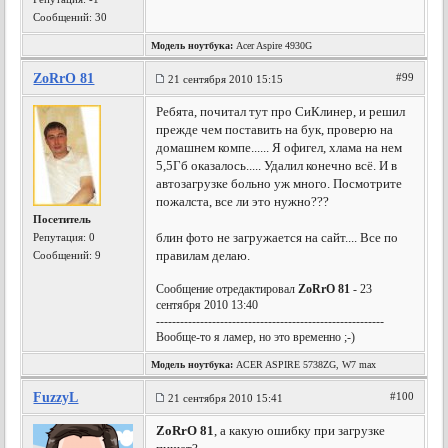
Сообщений: 30
Модель ноутбука:
Acer Aspire 4930G
ZoRrO 81
#99
21 сентября 2010 15:15
Ребята, почитал тут про СиКлинер, и решил
прежде чем поставить на бук, проверю на
домашнем компе...... Я офигел, хлама на нем
5,5Гб оказалось..... Удалил конечно всё. И в
автозагрузке больно уж много. Посмотрите
пожалста, все ли это нужно???
Посетитель
блин фото не загружается на сайт.... Все по
Репутация:
0
правилам делаю.
Сообщений: 9
Сообщение отредактировал
ZoRrO 81
- 23
сентября 2010 13:40
---------------------------------------------------------
Вообще-то я ламер, но это временно ;-)
Модель ноутбука:
ACER ASPIRE 5738ZG, W7 max
FuzzyL
#100
21 сентября 2010 15:41
ZoRrO 81
, а какую ошибку при загрузке