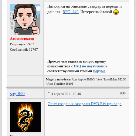
Наткнулся на описание стандарта передачи
данных:
RFC1149
. Интересный такой
Администратор
Репутация:
2483
Сообщений: 32767
---------------------------------------------------------
Прежде чем задавать вопрос прошу
ознакомиться с
FAQ по ноутбукам
и
соответствующими темами
форума
Модель ноутбука:
Acer Aspire 5920G / Acer TravelMate 5520G
/ Acer Timeline 3810T
spy_000
#36
4 апреля 2011 00:46
Опыт создания лазера из DVD-RW привода