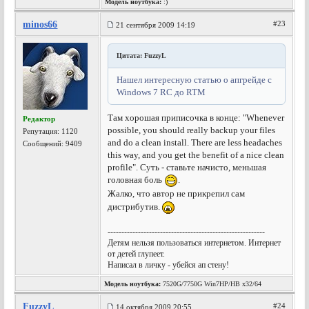
Модель ноутбука:
:)
minos66
#23
21 сентября 2009 14:19
Цитата: FuzzyL
Нашел интересную статью о апгрейде с
Windows 7 RC до RTM
Там хорошая приписочка в конце: "Whenever
Редактор
possible, you should really backup your files
Репутация:
1120
and do a clean install. There are less headaches
Сообщений: 9409
this way, and you get the benefit of a nice clean
profile". Суть - ставьте начисто, меньшая
головная боль
.
Жалко, что автор не прикрепил сам
дистрибутив.
---------------------------------------------------------
Детям нельзя пользоваться интернетом. Интернет
от детей глупеет.
Написал в личку - убейся ап стену!
Модель ноутбука:
7520G/7750G Win7HP/HB x32/64
FuzzyL
#24
14 октября 2009 20:55