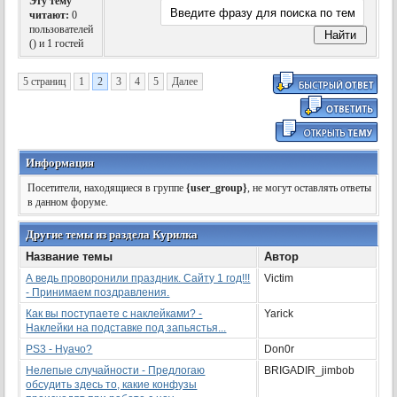
Эту тему
читают:
0
пользователей
(
) и 1 гостей
5 страниц
1
2
3
4
5
Далее
Информация
Посетители, находящиеся в группе
{user_group}
, не могут оставлять ответы
в данном форуме.
Другие темы из раздела Курилка
Название темы
Автор
А ведь проворонили праздник. Сайту 1 год!!!
Victim
- Принимаем поздравления.
Как вы поступаете с наклейками? -
Yarick
Наклейки на подставке под запьястья...
PS3 - Нуачо?
Don0r
Нелепые случайности - Предлогаю
BRIGADIR_jimbob
обсудить здесь то, какие конфузы