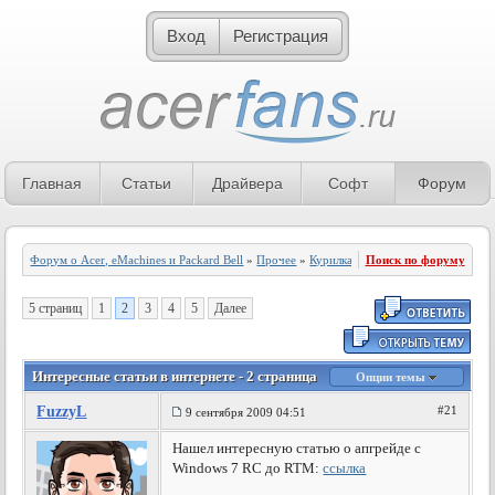
Вход
Регистрация
Главная
Статьи
Драйвера
Софт
Форум
Форум о Acer, eMachines и Packard Bell
»
Прочее
»
Курилка
Поиск по форуму
5 страниц
1
2
3
4
5
Далее
Интересные статьи в интернете - 2 страница
Опции темы
FuzzyL
#21
9 сентября 2009 04:51
Нашел интересную статью о апгрейде с
Windows 7 RC до RTM:
ссылка