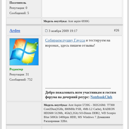
Посетитель
Репутация:
0
Сообщений: 5
Модель ноутбука:
Acer aspire 6930G
Ardeo
#26
3 ноября 2009 19:17
Собираем пушку Гаусса
и тестируем на
воронах, здесь пишем отзывы!
Редактор
Репутация:
31
Сообщений: 752
---------------------------------------------------------
Добро пожаловать всем участникам и гостям
форума на дочерний ресурс:
NotebookClub
Модель ноутбука:
Acer Aspire 5720G - 302G16Mi: T7300
Core2Duo(2GHz, 800MHz FSB, 4Mb L2 Cache), RADEON
HD2600 512Mb, 4Gb(3,2Gb) SO-Dimm DDR2, WD Scorpio
Blue 500Gb 5400rpm HDD, MS Windows 7 Домашняя
Расширенная 32Bit.