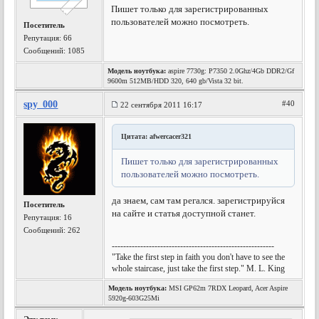
Пишет только для зарегистрированных
пользователей можно посмотреть.
Посетитель
Репутация:
66
Сообщений: 1085
Модель ноутбука:
aspire 7730g: P7350 2.0Ghz/4Gb DDR2/Gf
9600m 512MB/HDD 320, 640 gb/Vista 32 bit.
spy_000
#40
22 сентября 2011 16:17
Цитата: afwercacer321
Пишет только для зарегистрированных
пользователей можно посмотреть.
да знаем, сам там регался. зарегистрируйся
Посетитель
на сайте и статья доступной станет.
Репутация:
16
Сообщений: 262
---------------------------------------------------------
"Take the first step in faith you don't have to see the
whole staircase, just take the first step." M. L. King
Модель ноутбука:
MSI GP62m 7RDX Leopard, Acer Aspire
5920g-603G25Mi