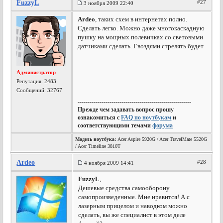
FuzzyL
#27
3 ноября 2009 22:40
Ardeo
, таких схем в интернетах полно.
Сделать легко. Можно даже многокаскадную
пушку на мощных полевичках со световыми
датчиками сделать. Гвоздями стрелять будет
Администратор
Репутация:
2483
Сообщений: 32767
---------------------------------------------------------
Прежде чем задавать вопрос прошу
ознакомиться с
FAQ по ноутбукам
и
соответствующими темами
форума
Модель ноутбука:
Acer Aspire 5920G / Acer TravelMate 5520G
/ Acer Timeline 3810T
Ardeo
#28
4 ноября 2009 14:41
FuzzyL
,
Дешевые средства самооборону
самопроизведенные. Мне нравится! А с
лазерным прицелом и наводком можно
сделать, вы же специалист в этом деле