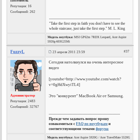
Посетитель
Репутация:
16
Сообщений: 262
---------------------------------------------------------
"Take the first step in faith you don't have to see the
whole staircase, just take the first step." M. L. King
Модель ноутбука:
MSI GP62m 7RDX Leopard, Acer Aspire
5920g-603G25Mi
FuzzyL
#37
23 апреля 2011 23:59
Сегодня натолкнулся на очень интересное
видео
[youtube=http://www.youtube.com/watch?
v=0gHdXwyiTL4]
Администратор
Это "конкурент" MacBook Air от Samsung.
Репутация:
2483
Сообщений: 32767
---------------------------------------------------------
Прежде чем задавать вопрос прошу
ознакомиться с
FAQ по ноутбукам
и
соответствующими темами
форума
Модель ноутбука:
Acer Aspire 5920G / Acer TravelMate 5520G