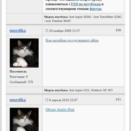
ознакомиться с
FAQ по ноутбукам
и
соответствующими темами
форума
Модель ноутбука:
Acer Aspire 5920G / Acer TravelMate 5520G
/ Acer Timeline 3810T
murzilka
#30
20 ноября 2009 15:57
Как китайцы подделывают яйца
Посетитель
Репутация:
9
Сообщений: 376
Модель ноутбука:
Acer Aspire 5315, Windows XP SP3
murzilka
#31
8 апреля 2010 23:07
Обзор Apple iPad