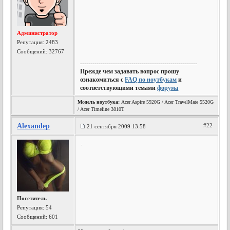
Администратор
Репутация:
2483
Сообщений: 32767
---------------------------------------------------------
Прежде чем задавать вопрос прошу
ознакомиться с
FAQ по ноутбукам
и
соответствующими темами
форума
Модель ноутбука:
Acer Aspire 5920G / Acer TravelMate 5520G
/ Acer Timeline 3810T
Alexandep
#22
21 сентября 2009 13:58
.
Посетитель
Репутация:
54
Сообщений: 601