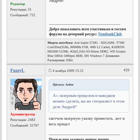
Андрей?
Редактор
Репутация:
31
Сообщений: 752
---------------------------------------------------------
Добро пожаловать всем участникам и гостям
форума на дочерний ресурс:
NotebookClub
Модель ноутбука:
Acer Aspire 5720G - 302G16Mi: T7300
Core2Duo(2GHz, 800MHz FSB, 4Mb L2 Cache), RADEON
HD2600 512Mb, 4Gb(3,2Gb) SO-Dimm DDR2, WD Scorpio
Blue 500Gb 5400rpm HDD, MS Windows 7 Домашняя
Расширенная 32Bit.
FuzzyL
#29
4 ноября 2009 15:21
Цитата: Ardeo
А с лазерным прицелом и наводком
можно сделать, вы же специалист в этом
деле Андрей?
Администратор
скотчем лазерную указку примотать...вот и
Репутация:
2483
весь прицел
Сообщений: 32767
---------------------------------------------------------
Прежде чем задавать вопрос прошу