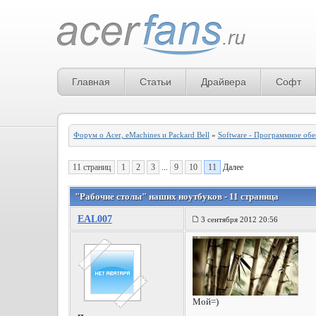
Главная
Статьи
Драйвера
Софт
Форум о Acer, eMachines и Packard Bell
»
Software - Программное обе
11 страниц
1
2
3
...
9
10
11
Далее
"Рабочие столы" наших ноутбуков - 11 страница
EAL007
3 сентября 2012 20:56
Мой=)