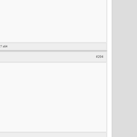
7 x64
#204