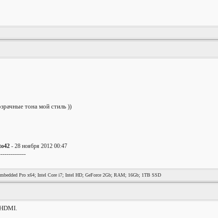
зрачные тона мой стиль ))
to42
- 28 ноября 2012 00:47
--------------
bedded Pro x64; Intel Core i7; Intel HD; GeForce 2Gb; RAM; 16Gb; 1TB SSD
 HDMI.