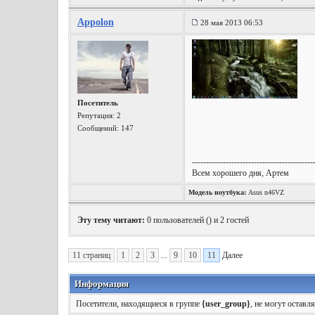
Appolon
28 мая 2013 06:53
Посетитель
Репутация:
2
Сообщений: 147
-------------------------------------------
Всем хорошего дня, Артем
Модель ноутбука:
Asus n46VZ
Эту тему читают:
0 пользователей (
) и 2 гостей
11 страниц
1
2
3
...
9
10
11
Далее
Информация
Посетители, находящиеся в группе
{user_group}
, не могут оставл