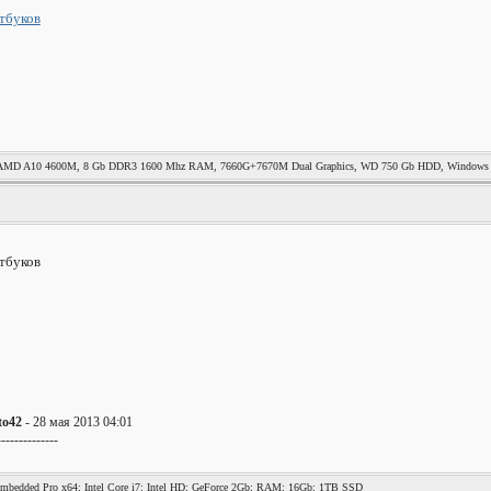
, AMD A10 4600M, 8 Gb DDR3 1600 Mhz RAM, 7660G+7670M Dual Graphics, WD 750 Gb HDD, Windows 
to42
- 28 мая 2013 04:01
--------------
bedded Pro x64; Intel Core i7; Intel HD; GeForce 2Gb; RAM; 16Gb; 1TB SSD