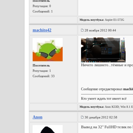
Посетитель
Репутация:
0
Сообщений: 1
Модель ноутбука:
Aspire E1-572G
machito42
28 ноября 2012 00:44
Ничего лишнего...тёмные и про
Посетитель
Репутация:
1
Сообщений: 33
Сообщение отредактировал
machi
-------------------------------------------
Кто умеет ждать тот имеет всё
Модель ноутбука:
Asus K53D; Win 8.1 Em
Anon
30 декабря 2012 02:58
Вывод на 32" FullHD телик по