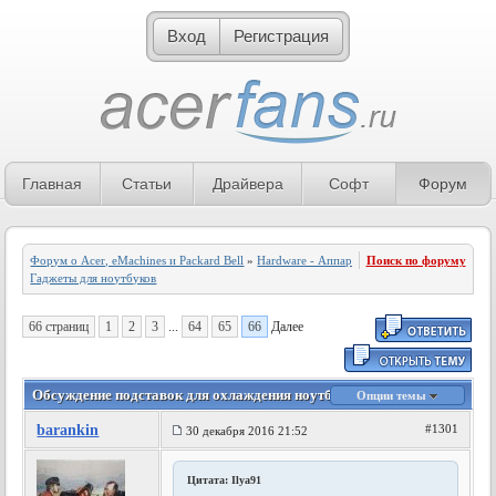
Вход
Регистрация
Главная
Статьи
Драйвера
Софт
Форум
Форум о Acer, eMachines и Packard Bell
»
Hardware - Аппаратное обеспечение
Поиск по форуму
»
Гаджеты для ноутбуков
66 страниц
1
2
3
...
64
65
66
Далее
Обсуждение подставок для охлаждения ноутбука - 66 страница
Опции темы
barankin
#1301
30 декабря 2016 21:52
Цитата: Ilya91