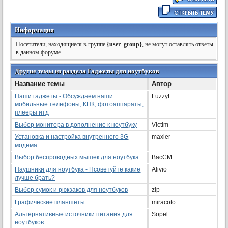
Информация
Посетители, находящиеся в группе
{user_group}
, не могут оставлять ответы
в данном форуме.
Другие темы из раздела Гаджеты для ноутбуков
Название темы
Автор
Наши гаджеты - Обсуждаем наши
FuzzyL
мобильные телефоны, КПК, фотоаппараты,
плееры итд
Выбор монитора в дополнение к ноутбуку
Victim
Установка и настройка внутреннего 3G
maxler
модема
Выбор беспроводных мышек для ноутбука
BacCM
Наушники для ноутбука - Псоветуйте какие
Alivio
лучше брать?
Выбор сумок и рюкзаков для ноутбуков
zip
Графические планшеты
miracoto
Альтернативные источники питания для
Sopel
ноутбуков