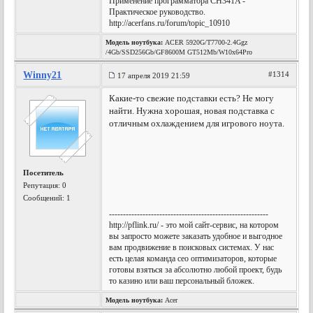
Применение программатора CH341A -
Практическое руководство.
http://acerfans.ru/forum/topic_10910
Модель ноутбука:
ACER 5920G/T7700-2.4Ggz
/4Gb/SSD256Gb/GF8600M GT512Mb/W10x64Pro
Winny21
#1314
17 апреля 2019 21:59
Какие-то свежие подставки есть? Не могу
найти. Нужна хорошая, новая подставка с
отличным охлаждением для игрового ноута.
Посетитель
Репутация:
0
Сообщений: 1
---------------------------------------------------------
http://pflink.ru/ - это мой сайт-сервис, на котором
вы запросто можете заказать удобное и выгодное
вам продвижение в поисковых системах. У нас
есть целая команда сео оптимизаторов, которые
готовы взяться за абсолютно любой проект, будь
то казино или ваш персональный бложек.
Модель ноутбука:
Acer