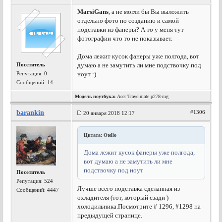
MarsiGans
, а не могли бы Вы выложить
отдельно фото по созданию и самой
подставки из фанеры? А то у меня тут
фотографии что то не показывает.
Дома лежит кусок фанеры уже полгода, вот
Посетитель
думаю а не замутить ли мне подствочку под
Репутация:
0
ноут :)
Сообщений: 14
Модель ноутбука:
Acer Travelmate p278-mg
barankin
#1306
20 января 2018 12:17
Цитата: Otello
Дома лежит кусок фанеры уже полгода,
вот думаю а не замутить ли мне
подствочку под ноут
Посетитель
Репутация:
524
Лучше всего подставка сделанная из
Сообщений: 4447
охладителя (тот, который сзади )
холодильника.
Посмотрите # 1296, #1298 на
предыдущей странице.