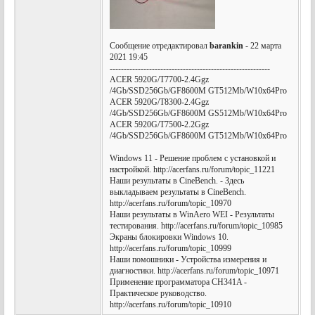
Сообщение отредактировал
barankin
- 22 марта
2021 19:45
---------------------------------------------------------
ACER 5920G/T7700-2.4Ggz
/4Gb/SSD256Gb/GF8600M GT512Mb/W10x64Pro
ACER 5920G/T8300-2.4Ggz
/4Gb/SSD256Gb/GF8600M GS512Mb/W10x64Pro
ACER 5920G/T7500-2.2Ggz
/4Gb/SSD256Gb/GF8600M GT512Mb/W10x64Pro
Windows 11 - Решение проблем с установкой и
настройкой. http://acerfans.ru/forum/topic_11221
Наши результаты в CineBench. - Здесь
выкладываем результаты в CineBench.
http://acerfans.ru/forum/topic_10970
Наши результаты в WinAero WEI - Результаты
тестирования. http://acerfans.ru/forum/topic_10985
Экраны блокировки Windows 10.
http://acerfans.ru/forum/topic_10999
Наши помошники - Устройства измерения и
диагностики. http://acerfans.ru/forum/topic_10971
Применение программатора CH341A -
Практическое руководство.
http://acerfans.ru/forum/topic_10910