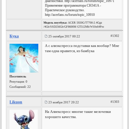
диагностики. http://acerfans.ru/forum/topic_10971
Применение программатора CH341A -
Практическое руководство.
http://acerfans.ru/forum/topic_10910
Модель ноутбука:
ACER 5920G/T7700-2.4Ggz
/4Gb/SSD256Gb/GF8600M GT512Mb/W10x64Pro
Кука
#1302
25 октября 2017 00:22
А с алиэкспресса подставки как вообще? Мне
там одна нравится, из бамбука
Посетитель
Репутация:
0
Сообщений: 22
Likuon
#1303
23 ноября 2017 20:22
На Алиекспресс многие такие мелочевки
хорошего качества.