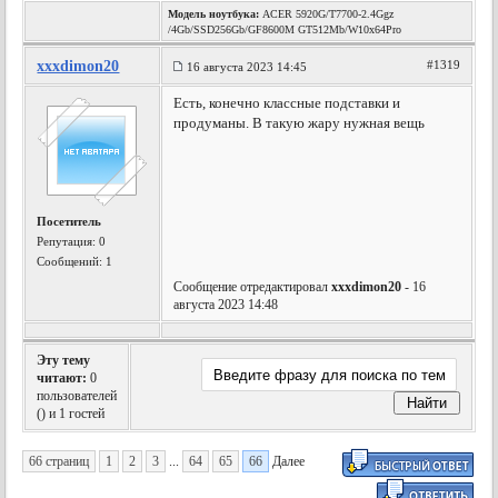
Модель ноутбука:
ACER 5920G/T7700-2.4Ggz
/4Gb/SSD256Gb/GF8600M GT512Mb/W10x64Pro
xxxdimon20
#1319
16 августа 2023 14:45
Есть, конечно классные подставки и
продуманы. В такую жару нужная вещь
Посетитель
Репутация:
0
Сообщений: 1
Сообщение отредактировал
xxxdimon20
- 16
августа 2023 14:48
Эту тему
читают:
0
пользователей
(
) и 1 гостей
66 страниц
1
2
3
...
64
65
66
Далее