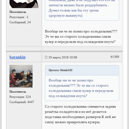
запчасти можно было раздербанить.
Думал только как бы эту хрень
Посетитель
здоровую выкинуть)
Репутация:
-1
Сообщений: 24
Вообще ни че не понял про холодильник!?!?
Эт че вы со старого холодильника сняли
кулер и переделали под охлаждения ноута?
barankin
#1309
19 марта 2018 10:08
Цитата: HetakiSD
Вообще ни че не понял про
холодильник!?!? Эт че вы со старого
холодильника сняли кулер и переделали
Посетитель
под охлаждения ноута?
Репутация:
524
Сообщений: 4447
Со старого холодильника снимается задняя
решётка охладителя и из неё делается
подставка необходимых размеров.К ней же
снизу можно прикреплять кулеры.