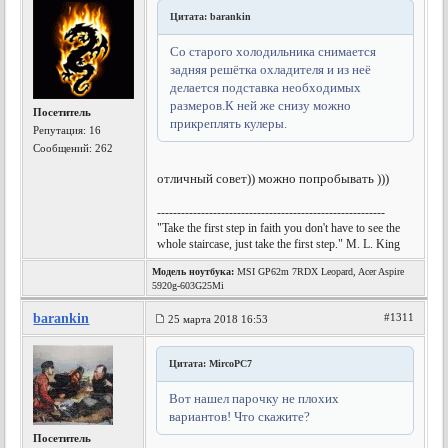
Цитата: barankin
Со старого холодильника снимается
задняя решётка охладителя и из неё
делается подставка необходимых
размеров.К ней же снизу можно
Посетитель
прикреплять кулеры.
Репутация:
16
Сообщений: 262
отличный совет)) можно попробывать )))
---------------------------------------------------------
"Take the first step in faith you don't have to see the
whole staircase, just take the first step." M. L. King
Модель ноутбука:
MSI GP62m 7RDX Leopard, Acer Aspire
5920g-603G25Mi
barankin
#1311
25 марта 2018 16:53
Цитата: MircoPC7
Вот нашел парочку не плохих
вариантов! Что скажите?
Посетитель