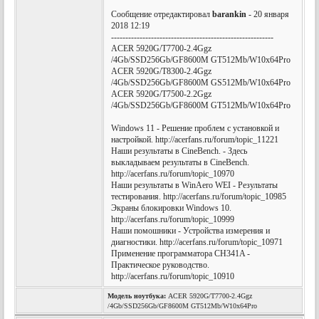
Сообщение отредактировал
barankin
- 20 января
2018 12:19
---------------------------------------------------------
ACER 5920G/T7700-2.4Ggz
/4Gb/SSD256Gb/GF8600M GT512Mb/W10x64Pro
ACER 5920G/T8300-2.4Ggz
/4Gb/SSD256Gb/GF8600M GS512Mb/W10x64Pro
ACER 5920G/T7500-2.2Ggz
/4Gb/SSD256Gb/GF8600M GT512Mb/W10x64Pro
Windows 11 - Решение проблем с установкой и
настройкой. http://acerfans.ru/forum/topic_11221
Наши результаты в CineBench. - Здесь
выкладываем результаты в CineBench.
http://acerfans.ru/forum/topic_10970
Наши результаты в WinAero WEI - Результаты
тестирования. http://acerfans.ru/forum/topic_10985
Экраны блокировки Windows 10.
http://acerfans.ru/forum/topic_10999
Наши помошники - Устройства измерения и
диагностики. http://acerfans.ru/forum/topic_10971
Применение программатора CH341A -
Практическое руководство.
http://acerfans.ru/forum/topic_10910
Модель ноутбука:
ACER 5920G/T7700-2.4Ggz
/4Gb/SSD256Gb/GF8600M GT512Mb/W10x64Pro