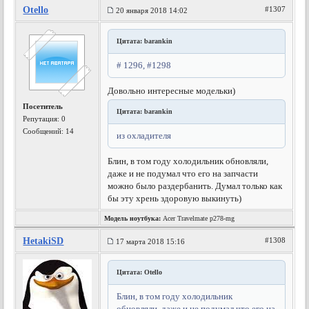
Otello
#1307
20 января 2018 14:02
Цитата: barankin
# 1296, #1298
Довольно интересные модельки)
Посетитель
Цитата: barankin
Репутация:
0
Сообщений: 14
из охладителя
Блин, в том году холодильник обновляли,
даже и не подумал что его на запчасти
можно было раздербанить. Думал только как
бы эту хрень здоровую выкинуть)
Модель ноутбука:
Acer Travelmate p278-mg
HetakiSD
#1308
17 марта 2018 15:16
Цитата: Otello
Блин, в том году холодильник
обновляли, даже и не подумал что его на