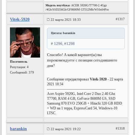
Модель ноутбука:
ACER 5920G/T7700-2.4Ggz
/4Gb/SSD256Gb/GF8600M GT512Mb/W10x64Pro
Vitek-5920
#1317
22 марта 2021 18:33
Цитата: barankin
# 1296, #1298
Спасибо! А какой вариант(ы) вы
порекомендуете с позиции сегодняшнего
Посетитель
дня?
Репутация:
4
Сообщений: 379
Сообщение отредактировал
Vitek-5920
- 22 марта
2021 18:34
---------------------------------------------------------
Acer Aspire 5920G, Intel Core 2 Duo 2.40 Ghz
T7700, RAM 4 GB, GeForce 8600M GS, SSD
Samsung 870 EVO 250GB + Hitachi 320 GB HDD
+ WD на 1 терра, ExpressCard 54, Windows-10
LTSC.
barankin
#1318
22 марта 2021 19:22