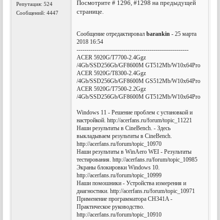
Посмотрите # 1296, #1298 на предыдущей
Репутация:
524
странице.
Сообщений: 4447
Сообщение отредактировал
barankin
- 25 марта
2018 16:54
---------------------------------------------------------
ACER 5920G/T7700-2.4Ggz
/4Gb/SSD256Gb/GF8600M GT512Mb/W10x64Pro
ACER 5920G/T8300-2.4Ggz
/4Gb/SSD256Gb/GF8600M GS512Mb/W10x64Pro
ACER 5920G/T7500-2.2Ggz
/4Gb/SSD256Gb/GF8600M GT512Mb/W10x64Pro
Windows 11 - Решение проблем с установкой и
настройкой. http://acerfans.ru/forum/topic_11221
Наши результаты в CineBench. - Здесь
выкладываем результаты в CineBench.
http://acerfans.ru/forum/topic_10970
Наши результаты в WinAero WEI - Результаты
тестирования. http://acerfans.ru/forum/topic_10985
Экраны блокировки Windows 10.
http://acerfans.ru/forum/topic_10999
Наши помошники - Устройства измерения и
диагностики. http://acerfans.ru/forum/topic_10971
Применение программатора CH341A -
Практическое руководство.
http://acerfans.ru/forum/topic_10910