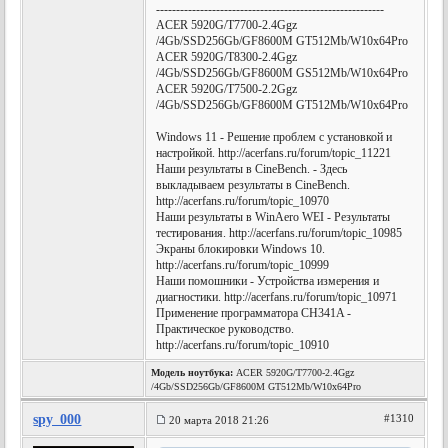
---------------------------------------------------------
ACER 5920G/T7700-2.4Ggz
/4Gb/SSD256Gb/GF8600M GT512Mb/W10x64Pro
ACER 5920G/T8300-2.4Ggz
/4Gb/SSD256Gb/GF8600M GS512Mb/W10x64Pro
ACER 5920G/T7500-2.2Ggz
/4Gb/SSD256Gb/GF8600M GT512Mb/W10x64Pro
Windows 11 - Решение проблем с установкой и
настройкой. http://acerfans.ru/forum/topic_11221
Наши результаты в CineBench. - Здесь
выкладываем результаты в CineBench.
http://acerfans.ru/forum/topic_10970
Наши результаты в WinAero WEI - Результаты
тестирования. http://acerfans.ru/forum/topic_10985
Экраны блокировки Windows 10.
http://acerfans.ru/forum/topic_10999
Наши помошники - Устройства измерения и
диагностики. http://acerfans.ru/forum/topic_10971
Применение программатора CH341A -
Практическое руководство.
http://acerfans.ru/forum/topic_10910
Модель ноутбука:
ACER 5920G/T7700-2.4Ggz
/4Gb/SSD256Gb/GF8600M GT512Mb/W10x64Pro
spy_000
#1310
20 марта 2018 21:26