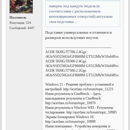
наверно под каждую модель (в
соответствии с расположением
вентиляционных отверстий) актуальна
Посетитель
своя подставка....
Репутация:
524
Сообщений: 4447
Подставки универсальные и отличаются
размером используемых ноутов.
---------------------------------------------------------
ACER 5920G/T7700-2.4Ggz
/4Gb/SSD256Gb/GF8600M GT512Mb/W10x64Pro
ACER 5920G/T8300-2.4Ggz
/4Gb/SSD256Gb/GF8600M GS512Mb/W10x64Pro
ACER 5920G/T7500-2.2Ggz
/4Gb/SSD256Gb/GF8600M GT512Mb/W10x64Pro
Windows 11 - Решение проблем с установкой и
настройкой. http://acerfans.ru/forum/topic_11221
Наши результаты в CineBench. - Здесь
выкладываем результаты в CineBench.
http://acerfans.ru/forum/topic_10970
Наши результаты в WinAero WEI - Результаты
тестирования. http://acerfans.ru/forum/topic_10985
Экраны блокировки Windows 10.
http://acerfans.ru/forum/topic_10999
Наши помошники - Устройства измерения и