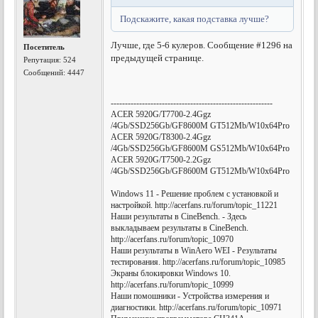
Подскажите, какая подставка лучше?
Лучше, где 5-6 кулеров. Сообщение #1296 на
Посетитель
предыдущей странице.
Репутация:
524
Сообщений: 4447
---------------------------------------------------------
ACER 5920G/T7700-2.4Ggz
/4Gb/SSD256Gb/GF8600M GT512Mb/W10x64Pro
ACER 5920G/T8300-2.4Ggz
/4Gb/SSD256Gb/GF8600M GS512Mb/W10x64Pro
ACER 5920G/T7500-2.2Ggz
/4Gb/SSD256Gb/GF8600M GT512Mb/W10x64Pro
Windows 11 - Решение проблем с установкой и
настройкой. http://acerfans.ru/forum/topic_11221
Наши результаты в CineBench. - Здесь
выкладываем результаты в CineBench.
http://acerfans.ru/forum/topic_10970
Наши результаты в WinAero WEI - Результаты
тестирования. http://acerfans.ru/forum/topic_10985
Экраны блокировки Windows 10.
http://acerfans.ru/forum/topic_10999
Наши помошники - Устройства измерения и
диагностики. http://acerfans.ru/forum/topic_10971