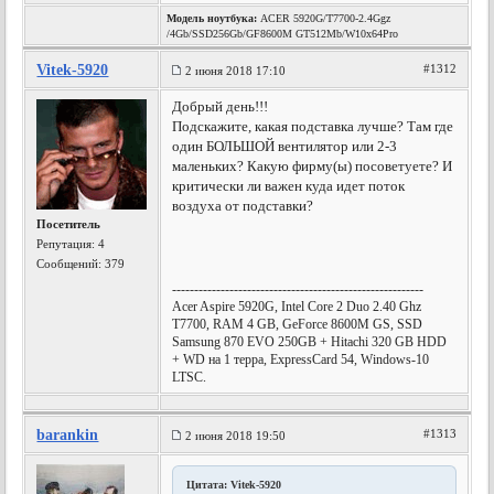
Модель ноутбука:
ACER 5920G/T7700-2.4Ggz
/4Gb/SSD256Gb/GF8600M GT512Mb/W10x64Pro
Vitek-5920
#1312
2 июня 2018 17:10
Добрый день!!!
Подскажите, какая подставка лучше? Там где
один БОЛЬШОЙ вентилятор или 2-3
маленьких? Какую фирму(ы) посоветуете? И
критически ли важен куда идет поток
воздуха от подставки?
Посетитель
Репутация:
4
Сообщений: 379
---------------------------------------------------------
Acer Aspire 5920G, Intel Core 2 Duo 2.40 Ghz
T7700, RAM 4 GB, GeForce 8600M GS, SSD
Samsung 870 EVO 250GB + Hitachi 320 GB HDD
+ WD на 1 терра, ExpressCard 54, Windows-10
LTSC.
barankin
#1313
2 июня 2018 19:50
Цитата: Vitek-5920