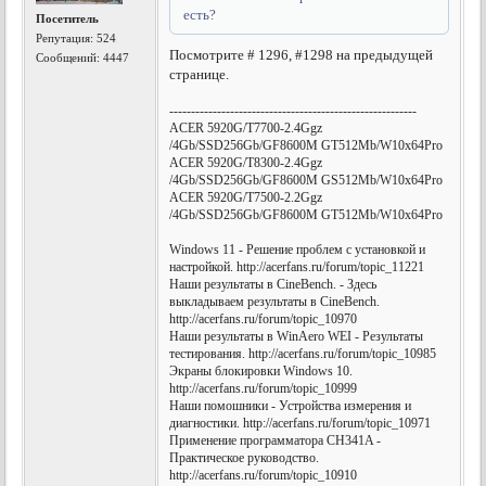
есть?
Посетитель
Репутация:
524
Посмотрите # 1296, #1298 на предыдущей
Сообщений: 4447
странице.
---------------------------------------------------------
ACER 5920G/T7700-2.4Ggz
/4Gb/SSD256Gb/GF8600M GT512Mb/W10x64Pro
ACER 5920G/T8300-2.4Ggz
/4Gb/SSD256Gb/GF8600M GS512Mb/W10x64Pro
ACER 5920G/T7500-2.2Ggz
/4Gb/SSD256Gb/GF8600M GT512Mb/W10x64Pro
Windows 11 - Решение проблем с установкой и
настройкой. http://acerfans.ru/forum/topic_11221
Наши результаты в CineBench. - Здесь
выкладываем результаты в CineBench.
http://acerfans.ru/forum/topic_10970
Наши результаты в WinAero WEI - Результаты
тестирования. http://acerfans.ru/forum/topic_10985
Экраны блокировки Windows 10.
http://acerfans.ru/forum/topic_10999
Наши помошники - Устройства измерения и
диагностики. http://acerfans.ru/forum/topic_10971
Применение программатора CH341A -
Практическое руководство.
http://acerfans.ru/forum/topic_10910