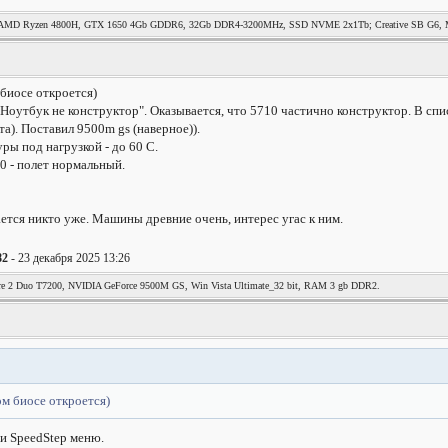
MD Ryzen 4800H, GTX 1650 4Gb GDDR6, 32Gb DDR4-3200MHz, SSD NVME 2x1Tb; Creative SB G6, Mag
биосе откроется)
"Ноутбук не конструктор". Оказывается, что 5710 частично конструктор. В сп
а). Поставил 9500m gs (наверное)).
ры под нагрузкой - до 60 С.
 - полет нормальный.
ается никто уже. Машины древние очень, интерес угас к ним.
82
- 23 декабря 2025 13:26
re 2 Duo T7200, NVIDIA GeForce 9500M GS, Win Vista Ultimate_32 bit, RAM 3 gb DDR2.
ом биосе откроется)
 и SpeedStep меню.