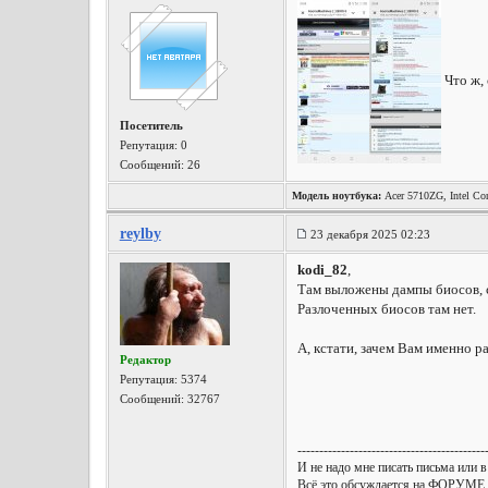
Что ж, 
Посетитель
Репутация:
0
Сообщений: 26
Модель ноутбука:
Acer 5710ZG, Intel Co
reylby
23 декабря 2025 02:23
kodi_82
,
Там выложены дампы биосов, 
Разлоченных биосов там нет.
А, кстати, зачем Вам именно р
Редактор
Репутация:
5374
Сообщений: 32767
-------------------------------------------
И не надо мне писать письма или в
Всё это обсуждается на ФОРУМЕ.