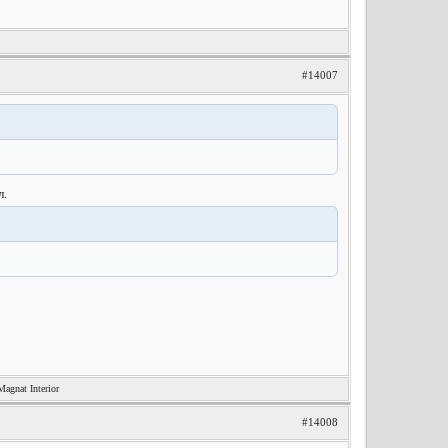
#14007
л.
nat Interior
#14008