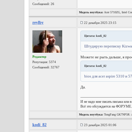
Сообщений: 26
Модель ноутбука:
Acer 5710ZG, Intel Co
reylby
22 декабря 2025 23:15
Цитата: kodi_82
Штудирую переписку Kizwan`
Редактор
Можете не рыть дальше, я прос
Репутация:
5374
Цитата: kodi_82
Сообщений: 32767
bios для acer aspire 5310 и 
Да.
-------------------------------------------
И не надо мне писать письма или в
Всё это обсуждается на ФОРУМЕ.
Модель ноутбука:
TongFang GK7NP5R: A
Wireless, Win10 x64, etc.
kodi_82
23 декабря 2025 01:06