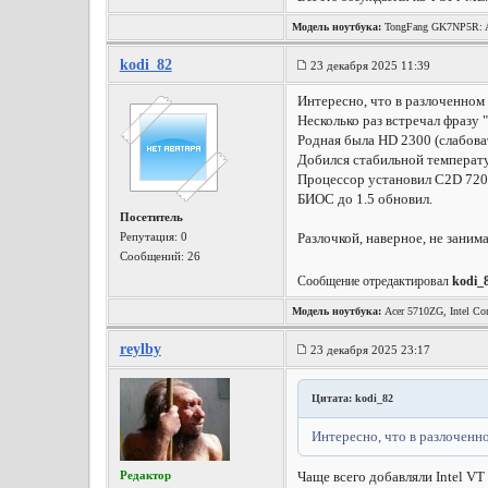
Модель ноутбука:
TongFang GK7NP5R: A
Wireless, Win10 x64, etc.
kodi_82
23 декабря 2025 11:39
Интересно, что в разлоченном 
Несколько раз встречал фразу 
Родная была HD 2300 (слабоват
Добился стабильной температу
Процессор установил C2D 7200
БИОС до 1.5 обновил.
Посетитель
Репутация:
0
Разлочкой, наверное, не заним
Сообщений: 26
Сообщение отредактировал
kodi_
Модель ноутбука:
Acer 5710ZG, Intel Co
reylby
23 декабря 2025 23:17
Цитата: kodi_82
Интересно, что в разлоченн
Редактор
Чаще всего добавляли Intel VT