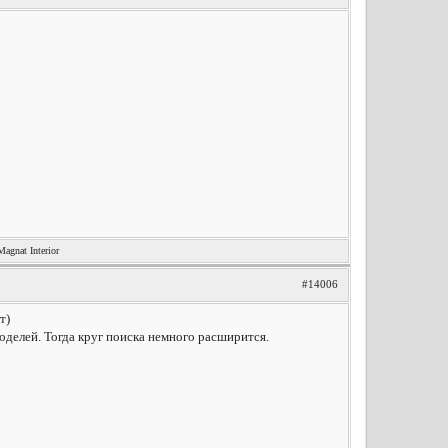
nat Interior
#14006
т)
моделей. Тогда круг поиска немного расширится.