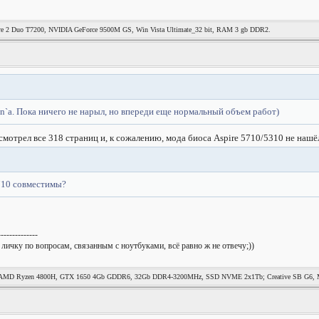
re 2 Duo T7200, NVIDIA GeForce 9500M GS, Win Vista Ultimate_32 bit, RAM 3 gb DDR2.
a. Пока ничего не нарыл, но впереди еще нормальный объем работ)
мотрел все 318 страниц и, к сожалению, мода биоса Aspire 5710/5310 не нашё
5710 совместимы?
--------------
 личку по вопросам, связанным с ноутбуками, всё равно ж не отвечу;))
MD Ryzen 4800H, GTX 1650 4Gb GDDR6, 32Gb DDR4-3200MHz, SSD NVME 2x1Tb; Creative SB G6, Mag