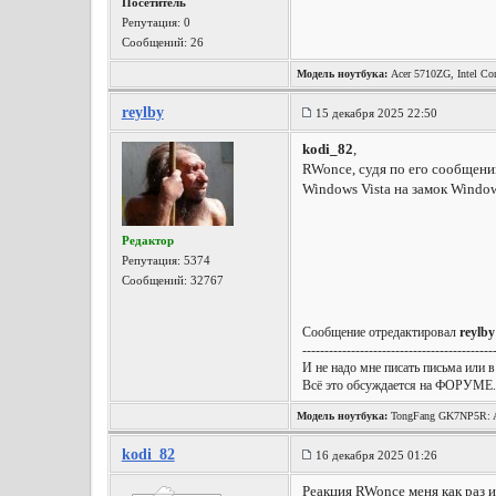
Посетитель
Репутация:
0
Сообщений: 26
Модель ноутбука:
Acer 5710ZG, Intel Co
reylby
15 декабря 2025 22:50
kodi_82
,
RWonce, судя по его сообщению
Windows Vista на замок Window
Редактор
Репутация:
5374
Сообщений: 32767
Сообщение отредактировал
reylby
-------------------------------------------
И не надо мне писать письма или в
Всё это обсуждается на ФОРУМЕ.
Модель ноутбука:
TongFang GK7NP5R: A
Wireless, Win10 x64, etc.
kodi_82
16 декабря 2025 01:26
Реакция RWonce меня как раз и 