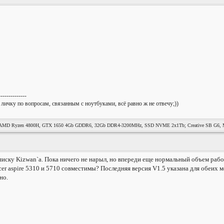
--------------
 личку по вопросам, связанным с ноутбуками, всё равно ж не отвечу;))
MD Ryzen 4800H, GTX 1650 4Gb GDDR6, 32Gb DDR4-3200MHz, SSD NVME 2x1Tb; Creative SB G6, Mag
ску Kizwan`a. Пока ничего не нарыл, но впереди еще нормальный объем рабо
cer aspire 5310 и 5710 совместимы? Последняя версия V1.5 указана для обеих 
но.