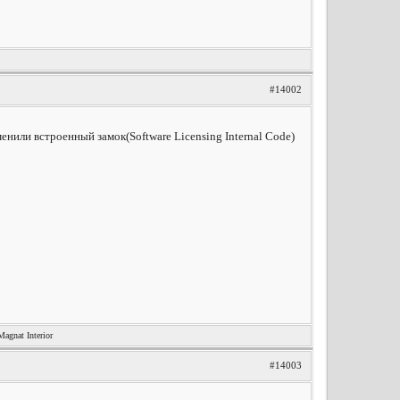
#14002
енили встроенный замок(Software Licensing Internal Code)
nat Interior
#14003