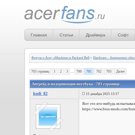
Главная
Статьи
Драйвера
Софт
Форум о Acer, eMachines и Packard Bell
»
Hardware - Аппаратное обе
703 страниц
1
2
3
...
700
701
702
703
Далее
Апгрейд и модернизация ноутбука - 701 страница
kodi_82
15 декабря 2025 13:17
Вот это кто-нибудь испытывал
https://www.bios-mods.com/foru