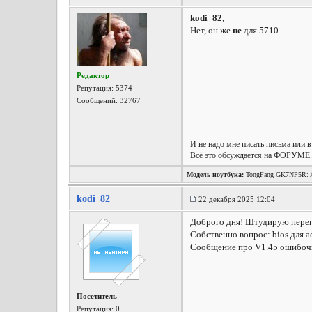
kodi_82
,
Нет, он же
не
для 5710.
Редактор
Репутация:
5374
Сообщений: 32767
-------------------------------------------
И не надо мне писать письма или в
Всё это обсуждается на ФОРУМЕ.
Модель ноутбука:
TongFang GK7NP5R: A
Wireless, Win10 x64, etc.
kodi_82
22 декабря 2025 12:04
Доброго дня! Штудирую перепи
Собственно вопрос: bios для a
Сообщение про V1.45 ошибоч
Посетитель
Репутация:
0