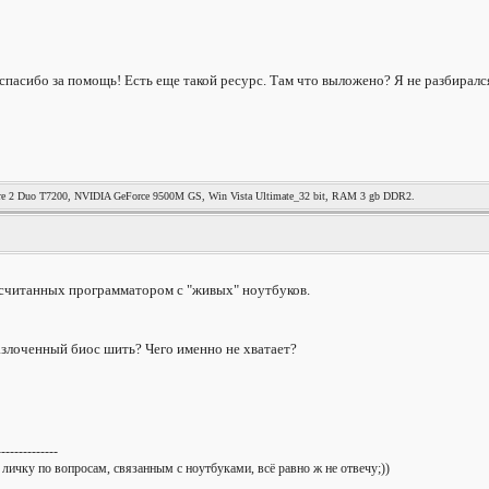
спасибо за помощь! Есть еще такой ресурс. Там что выложено? Я не разбирался
re 2 Duo T7200, NVIDIA GeForce 9500M GS, Win Vista Ultimate_32 bit, RAM 3 gb DDR2.
считанных программатором с "живых" ноутбуков.
азлоченный биос шить? Чего именно не хватает?
--------------
 личку по вопросам, связанным с ноутбуками, всё равно ж не отвечу;))