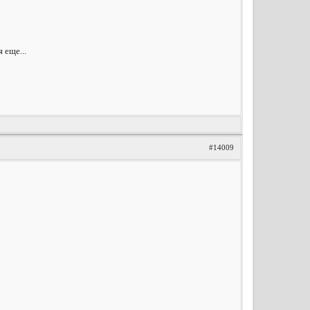
 еще...
#14009