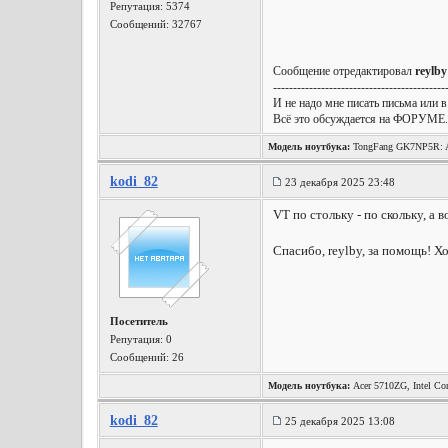
Репутация:
5374
Сообщений: 32767
Сообщение отредактировал
reylby
-------------------------------------------
И не надо мне писать письма или в
Всё это обсуждается на ФОРУМЕ.
Модель ноутбука:
TongFang GK7NP5R: A
Wireless, Win10 x64, etc.
kodi_82
23 декабря 2025 23:48
VT по стольку - по скольку, а 
Спасибо, reylby, за помощь! Х
Посетитель
Репутация:
0
Сообщений: 26
Модель ноутбука:
Acer 5710ZG, Intel Co
kodi_82
25 декабря 2025 13:08