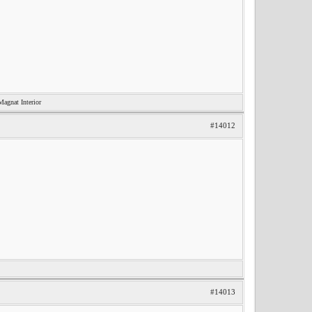
nat Interior
#14012
#14013