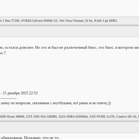
re 2 Duo T7200, NVIDIA GeForce 9500M GS, Win Vista Ultimate_32 bit, RAM 3 gb DDR2.
, остался доволен. Но это ж был не разлоченный биос, это биос, в котором зам
s 7.
- 15 декабря 2025 22:53
--------------
 личку по вопросам, связанным с ноутбуками, всё равно ж не отвечу;))
MD Ryzen 4800H, GTX 1650 4Gb GDDR6, 32Gb DDR4-3200MHz, SSD NVME 2x1Tb; Creative SB G6, Mag
обнадежила. Печально, что не то...