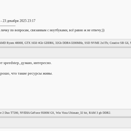
- 23 декабря 2025 23:17
--------------
 личку по вопросам, связанным с ноутбуками, всё равно ж не отвечу;))
MD Ryzen 4800H, GTX 1650 4Gb GDDR6, 32Gb DDR4-3200MHz, SSD NVME 2x1Tb; Creative SB G6, Mag
вот speedstep, думаю, интересно.
орошо, что такие ресурсы живы.
re 2 Duo T7200, NVIDIA GeForce 9500M GS, Win Vista Ultimate_32 bit, RAM 3 gb DDR2.