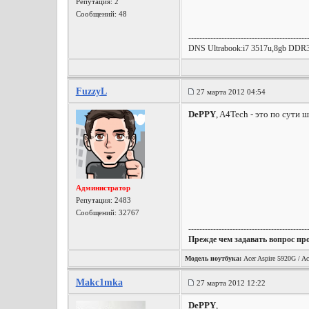
Репутация:
2
Сообщений: 48
-------------------------------------------
DNS Ultrabook:i7 3517u,8gb DD
FuzzyL
27 марта 2012 04:54
DePPY
, A4Tech - это по сути
Администратор
Репутация:
2483
Сообщений: 32767
-------------------------------------------
Прежде чем задавать вопрос пр
Модель ноутбука:
Acer Aspire 5920G / Ac
Makc1mka
27 марта 2012 12:22
DePPY
,