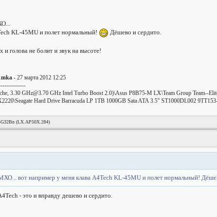
О...
4Tech KL-45MU и полет нормальный!
Дёшево и сердито.
 и голова не болит и звук на высоте!
1mka
- 27 марта 2012 12:25
--------------
he, 3.30
GHz@3.70
GHz Intel Turbo Boost 2.0)\Asus P8B75-M LX\Team Group Team--El
220\Seagate Hard Drive Barracuda LP 1TB 1000GB Sata ATA 3.5" ST1000DL002 9TT153
4G32Bn (LX.AP50X.284)
ХО... вот например у меня клава A4Tech KL-45MU и полет нормальный! Дёшев
4Tech - это и вправду дешево и сердито.