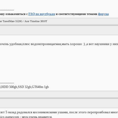
--------------
ошу ознакомиться с
FAQ по ноутбукам
и соответствующими темами
форума
er TravelMate 5520G / Acer Timeline 3810T
,очень удобная,плюс водонепроницаемая,мыть хорошо :) ,а вот наушники у них
--------------
R3,HDD 500gb,SSD 32gb,GT640m 1gb
лет 5 назад радовался косониковскими ушами, после этого перепровбовал много
cs gamecom - звук очень нравится.