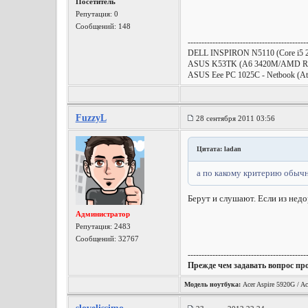
Посетитель
Репутация:
0
Сообщений: 148
-------------------------------------------
DELL INSPIRON N5110 (Core i5 
ASUS K53TK (A6 3420M/AMD Ra
ASUS Eee PC 1025C - Netbook (
FuzzyL
28 сентября 2011 03:56
Цитата: ladan
а по какому критерию обыч
Берут и слушают. Если из недо
Администратор
Репутация:
2483
Сообщений: 32767
-------------------------------------------
Прежде чем задавать вопрос пр
Модель ноутбука:
Acer Aspire 5920G / Ac