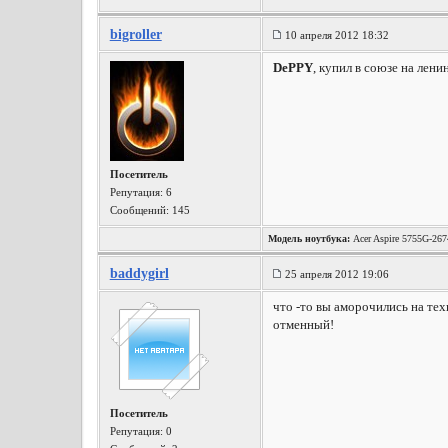
bigroller
10 апреля 2012 18:32
DePPY
, купил в союзе на лени
Посетитель
Репутация:
6
Сообщений: 145
Модель ноутбука:
Acer Aspire 5755G-26
baddygirl
25 апреля 2012 19:06
что -то вы аморочились на те
отменный!
Посетитель
Репутация:
0