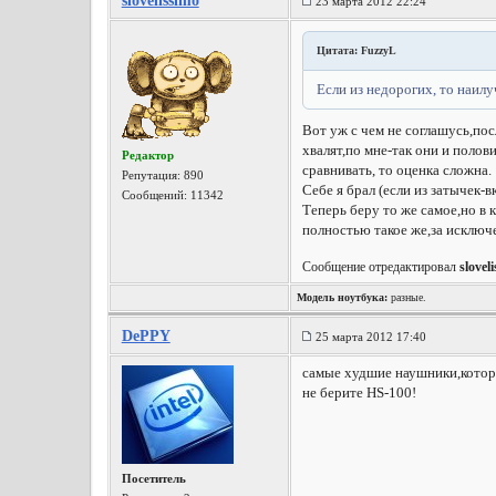
slovelissimo
23 марта 2012 22:24
Цитата: FuzzyL
Если из недорогих, то наилу
Вот уж с чем не соглашусь,пос
хвалят,по мне-так они и полови
Редактор
сравнивать, то оценка сложна.
Репутация:
890
Себе я брал (если из затычек-
Сообщений: 11342
Теперь беру то же самое,но в 
полностью такое же,за исключ
Сообщение отредактировал
slovel
Модель ноутбука:
разные.
DePPY
25 марта 2012 17:40
самые худшие наушники,которые
не берите HS-100!
Посетитель