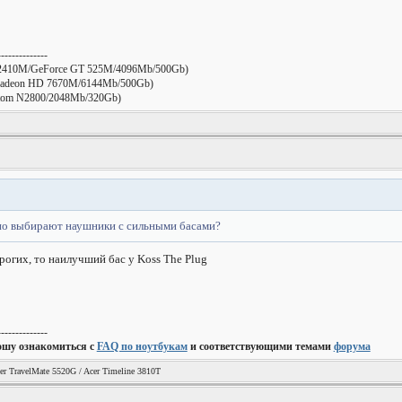
--------------
2410M/GeForce GT 525M/4096Mb/500Gb)
deon HD 7670M/6144Mb/500Gb)
Atom N2800/2048Mb/320Gb)
но выбирают наушники с сильными басами?
рогих, то наилучший бас у Koss The Plug
--------------
ошу ознакомиться с
FAQ по ноутбукам
и соответствующими темами
форума
er TravelMate 5520G / Acer Timeline 3810T