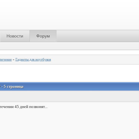
Новости
Форум
спечение
»
Гаджеты для ноутбуков
- 5 страница
течении 45 дней позвонят...