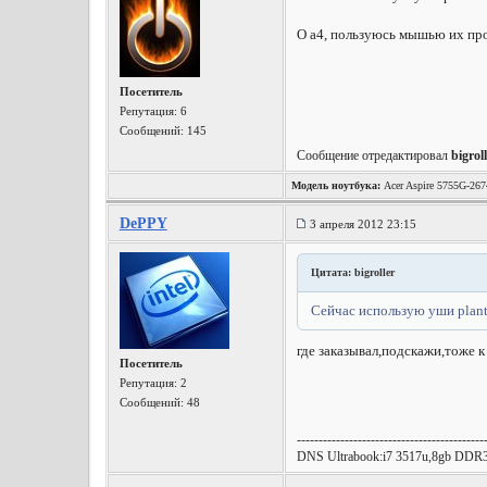
О а4, пользуюсь мышью их про
Посетитель
Репутация:
6
Сообщений: 145
Сообщение отредактировал
bigrol
Модель ноутбука:
Acer Aspire 5755G-26
DePPY
3 апреля 2012 23:15
Цитата: bigroller
Сейчас использую уши plant
где заказывал,подскажи,тоже 
Посетитель
Репутация:
2
Сообщений: 48
-------------------------------------------
DNS Ultrabook:i7 3517u,8gb DD