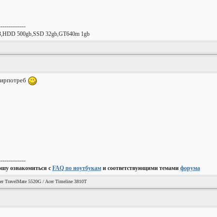
--------------
R3,HDD 500gb,SSD 32gb,GT640m 1gb
 ширпотреб
--------------
ошу ознакомиться с
FAQ по ноутбукам
и соответствующими темами
форума
er TravelMate 5520G / Acer Timeline 3810T