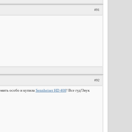
#91
#92
омить особо и купила
Sennheiser HD 408
! Все гуд!Звук