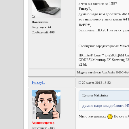
а что вы хотели за 15$?
FuzzyL
,
думаю надо вам добавить ИМХ
вот например у меня клава A
Посетитель
DePPY
,
Репутация:
44
Sennheiser HD 201 на этих ушах
Сообщений: 408
Сообщение отредактировал
Makc
-------------------------------------------
ПК:Intel® Core™ i5-2500K(6M Cac
GDDR5)\Монитор 22'' Samsung EX2
32-bit
Модель ноутбука:
Acer Aspire 8920G-6A
FuzzyL
27 марта 2012 13:52
Цитата: Makc1mka
думаю надо вам добавить ИМ
Мы о наушниках
По сути A
Администратор
Репутация:
2483