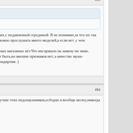
ких,с подавленной серединой. Я не понимаю,за что их так
 можно прослушать много моделей,а если нет ,с чем
ьных магазинах нет.Что им пришло на замену-не знаю.
 быть,но внешне признаков нет, а качество звука-
ридирчив :)
#84
 лучше этих недонаушников,осборке я вообще молчу,никогда