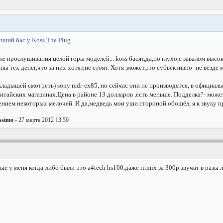
чший бас у Koss The Plug
ле прослушивания целой горы моделей... koss басят,да,но глухо,с завалом высо
ны тех денег,что за них хотят,не стоят. Хотя ,может,это субьективно- не везде
вкладышей смотреть) sony mdr-ex85, но сейчас они не производятся, в официал
китайских магазинах.Цена в районе 13 долларов ,есть меньше. Подделка?- может
ением некоторых мелочей. И да,медведь мои уши стороной обошёл, я к звуку п
issimo
- 27 марта 2012 13:59
 у меня когда-либо были-это а4tech hs100,даже ritmix за 300р звучат в разы