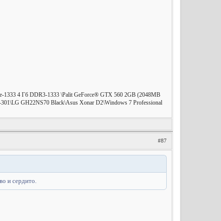
ite-1333 4 Гб DDR3-1333 \Palit GeForce® GTX 560 2GB (2048MB
-301\LG GH22NS70 Black\Asus Xonar D2\Windows 7 Professional
#87
о и сердито.