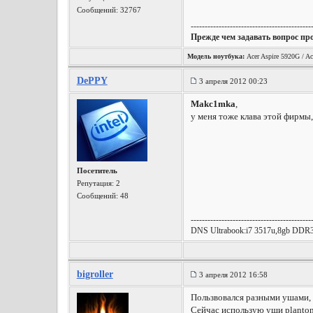
Сообщений: 32767
-------------------------------------------
Прежде чем задавать вопрос пр
Модель ноутбука:
Acer Aspire 5920G / Ac
DePPY
3 апреля 2012 00:23
Makc1mka
,
у меня тоже клава этой фирмы
Посетитель
Репутация:
2
Сообщений: 48
-------------------------------------------
DNS Ultrabook:i7 3517u,8gb DD
bigroller
3 апреля 2012 16:58
Пользвовался разными ушами, 
Сейчас использую уши plantoni