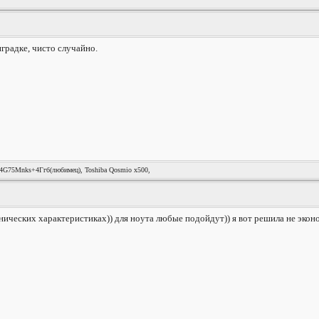
нградке, чисто случайно.
74G75Mnks+4Ггб(любимец), Toshiba Qosmio x500,
хнических характеристиках)) для ноута любые подойдут)) я вот решила не экон