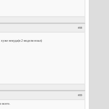
#88
 хуже некуда(я 2 модели юзал)
#89
 всего.