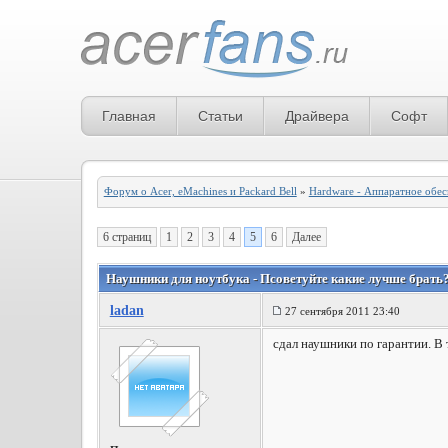
Главная
Статьи
Драйвера
Софт
Форум о Acer, eMachines и Packard Bell
»
Hardware - Аппаратное обе
6 страниц
1
2
3
4
5
6
Далее
Наушники для ноутбука - Псоветуйте какие лучше брать? 
ladan
27 сентября 2011 23:40
сдал наушники по гарантии. В 