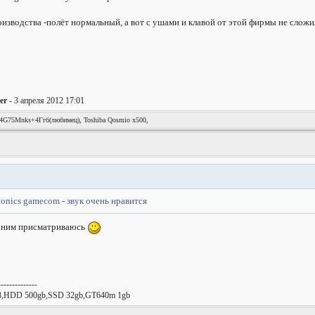
изводства -полёт нормальный, а вот с ушами и клавой от этой фирмы не сложи
ler
- 3 апреля 2012 17:01
74G75Mnks+4Ггб(любимец), Toshiba Qosmio x500,
onics gamecom - звук очень нравится
к ним присматриваюсь
--------------
R3,HDD 500gb,SSD 32gb,GT640m 1gb