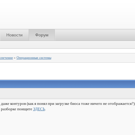
Новости
Форум
спечение
»
Операционные системы
т даже контуров (как я понял при загрузке биоса тоже ничего не отображается?
о разборке поищите
ЗДЕСЬ
.