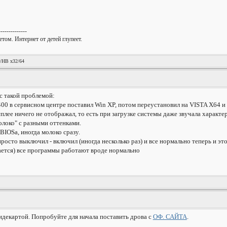
--------------
том. Интернет от детей глупеет.
!
/HB x32/64
с такой проблемой:
400 в сервисном центре поставил Win XP, потом переустановил на VISTA X64 и
плее ничего не отображал, то есть при загрузке системы даже звучала характе
молоко" с разными оттенками.
BIOSа, иногда молоко сразу.
осто выключил - включил (иногда несколько раз) и все нормально теперь и это
ается) все программы работают вроде нормально
видекартой. Попробуйте для начала поставить дрова с
ОФ. САЙТА
.