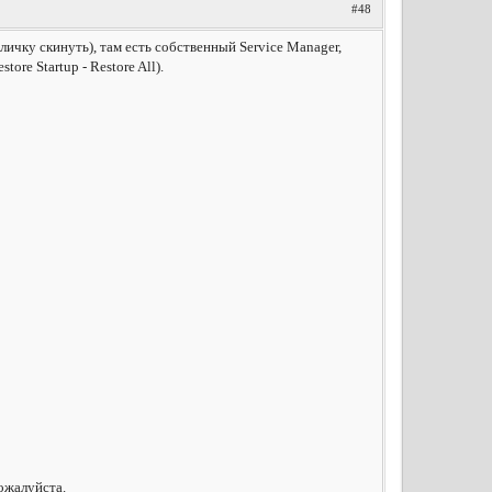
#48
в личку скинуть), там есть собственный Service Manager,
re Startup - Restore All).
пожалуйста.