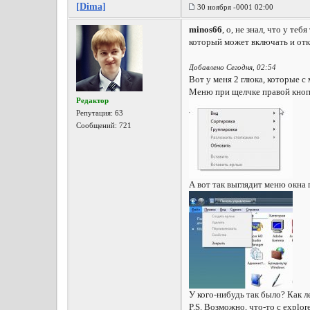
[Dima]
30 ноября -0001 02:00
minos66
, о, не знал, что у те
который может включать и откл
Добавлено Сегодня, 02:54
Вот у меня 2 глюка, которые с
Меню при щелчке правой кнопк
Редактор
Репутация:
63
Сообщений: 721
А вот так выглядит меню окна
У кого-нибудь так было? Как л
P.S. Возможно, что-то с explor