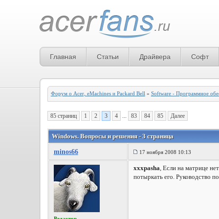
Главная
Статьи
Драйвера
Софт
Форум о Acer, eMachines и Packard Bell
»
Software - Программное обе
85 страниц
1
2
3
4
...
83
84
85
Далее
Windows. Вопросы и решения - 3 страница
minos66
17 ноября 2008 10:13
xxxpasha
, Если на матрице не
потыркать его. Руководство п
Редактор