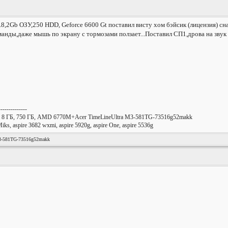
2.8,2Gb ОЗУ,250 HDD, Geforce 6600 Gt поставил висту хом бэйсик (лицензия) с
манды,даже мышь по экрану с тормозами ползает...Поставил СП1,дрова на звук 
--------------
ц, 8 ГБ, 750 ГБ, AMD 6770M+Acer TimeLineUltra M3-581TG-73516g52makk
 aspire 3682 wxmi, aspire 5920g, aspire One, aspire 5536g
3-581TG-73516g52makk