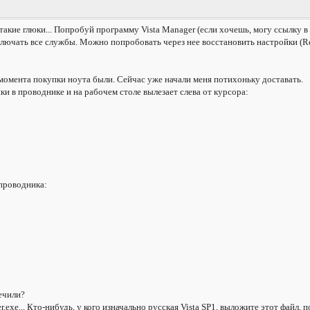
бя такие глюки... Попробуй программу Vista Manager (если хочешь, могу ссылку 
ючать все службы. Можно попробовать через нее восстановить настройки (Resto
 момента покупки ноута были. Сейчас уже начали меня потихоньку доставать.
и в проводнике и на рабочем столе вылезает слева от курсора:
 проводника:
ечили?
er.exe... Кто-нибудь, у кого изначально русская Vista SP1, выложите этот файл, 