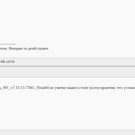
--------------
том. Интернет от детей глупеет.
!
/HB x32/64
NV_v7.15.11.7561_Vista64 но уменя такая и стоит (хотя гарантии, что установ