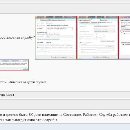
восстановить службу?
--------------
том. Интернет от детей глупеет.
!
/HB x32/64
оно и должно быть. Обрати внимание на Состояние: Работает. Служба работает, 
сех так выглядит окно этой службы.