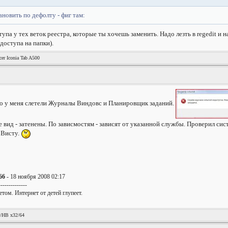
ановить по дефолту - фиг там:
тупа у тех веток реестра, которые ты хочешь заменить. Надо лезть в regedit и
доступа на папки).
er Iconia Tab A500
 что у меня слетели Журналы Виндовс и Планировщик заданий.
вид - затенены. По зависмостям - зависят от указанной службы. Проверил сис
 Висту.
66
- 18 ноября 2008 02:17
--------------
том. Интернет от детей глупеет.
!
/HB x32/64