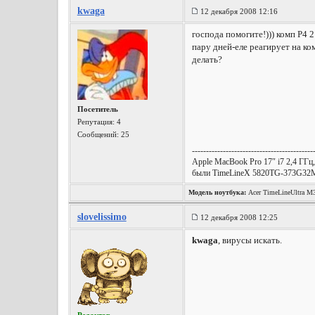
kwaga
12 декабря 2008 12:16
господа помогите!))) комп P4 
пару дней-еле реагирует на ко
делать?
Посетитель
Репутация:
4
Сообщений: 25
-------------------------------------------
Apple MacBook Pro 17″ i7 2,4 ГГ
были TimeLineX 5820TG-373G32Miks,
Модель ноутбука:
Acer TimeLineUltra M
slovelissimo
12 декабря 2008 12:25
kwaga
, вирусы искать.