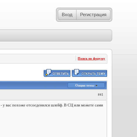
Вход
Регистрация
Поиск по форуму
Опции темы
#41
) - у вас похоже отсоеденился шлейф. В СЦ или можете сами