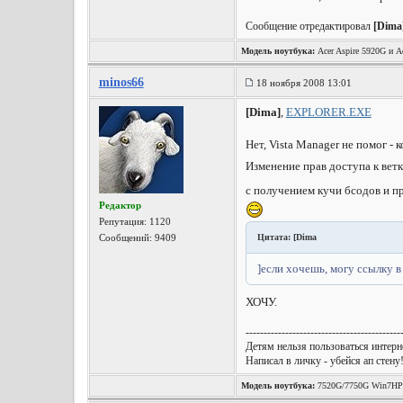
Сообщение отредактировал
[Dima
Модель ноутбука:
Acer Aspire 5920G и Ac
minos66
18 ноября 2008 13:01
[Dima]
,
EXPLORER.EXE
Нет, Vista Manager не помог -
Изменение прав доступа к ветк
с получением кучи бсодов и п
Редактор
Репутация:
1120
Сообщений: 9409
Цитата: [Dima
]если хочешь, могу ссылку в
ХОЧУ.
-------------------------------------------
Детям нельзя пользоваться интерне
Написал в личку - убейся ап стену
Модель ноутбука:
7520G/7750G Win7HP