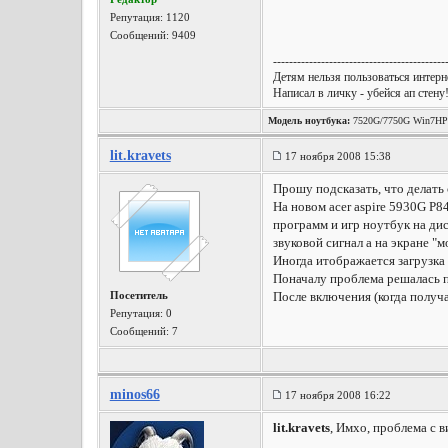
Репутация:
1120
Сообщений: 9409
-------------------------------------------
Детям нельзя пользоваться интерне
Написал в личку - убейся ап стену
Модель ноутбука:
7520G/7750G Win7HP
lit.kravets
17 ноября 2008 15:38
Прошу подсказать, что делать 
На новом acer aspire 5930G P8
программ и игр ноутбук на дис
звуковой сигнал а на экране "
Иногда итображается загрузка 
Поначалу проблема решалась пр
Посетитель
После включения (когда получ
Репутация:
0
Сообщений: 7
minos66
17 ноября 2008 16:22
lit.kravets
, Имхо, проблема с 