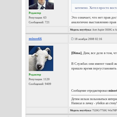
затенено. Хотел просто вост
Редактор
Это означает, что нет прав дос
Репутация:
63
аналогично выставлению прав 
Сообщений: 721
Модель ноутбука:
Acer Aspire 5920G и Ac
minos66
18 ноября 2008 02:16
[Dima]
, Дим, все дело в том,
В Службах они имеют такой же 
пришло время переустановить
Редактор
Репутация:
1120
Сообщений: 9409
Сообщение отредактировал
minos
-------------------------------------------
Детям нельзя пользоваться интерне
Написал в личку - убейся ап стену
Модель ноутбука:
7520G/7750G Win7HP