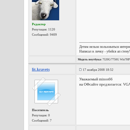
Редактор
Репутация:
1120
Сообщений: 9409
-------------------------------------------
Детям нельзя пользоваться интерне
Написал в личку - убейся ап стену
Модель ноутбука:
7520G/7750G Win7HP
lit.kravets
17 ноября 2008 18:52
Уважаемый minos66
на ОФсайте предлогается: VGA_
Посетитель
Репутация:
0
Сообщений: 7