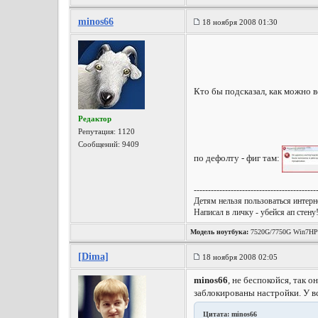
minos66
18 ноября 2008 01:30
Кто бы подсказал, как можно 
Редактор
Репутация:
1120
Сообщений: 9409
по дефолту - фиг там:
-------------------------------------------
Детям нельзя пользоваться интерне
Написал в личку - убейся ап стену
Модель ноутбука:
7520G/7750G Win7HP
[Dima]
18 ноября 2008 02:05
minos66
, не беспокойся, так 
заблокированы настройки. У в
Цитата: minos66