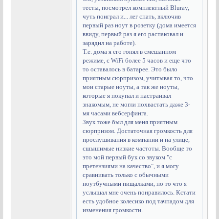
тесты, посмотрел комплектный Bluray,
чуть поиграл и... лег спать, включив
первый раз ноут в розетку (дома имеется
ввиду, первый раз я его распаковал и
зарядил на работе).
Т.е. дома я его гонял в смешанном
режиме, с WiFi более 5 часов и еще что
то оставалось в батарее. Это было
приятным сюрпризом, учитывая то, что
мои старые ноуты, а так же ноуты,
которые я покупал и настраивал
знакомым, не могли похвастать даже 3-
мя часами вебсерфинга.
Звук тоже был для меня приятным
сюрпризом. Достаточная громкость для
прослушивания в компании и на улице,
сшышимые низкие частоты. Вообще то
это мой первый бук со звуком "с
претензиями на качество", и я могу
сравнивать только с обычными
ноутбучными пищалками, но то что я
услышал мне очень понравилось. Кстати
есть удобное колесико под тачпадом для
изменения громкости.