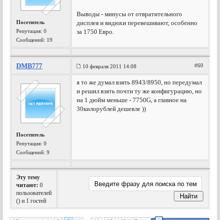
Выводы - минусы от отвратительного
Посетитель
дисплея и видюхи перевешивают, особенно
Репутация:
0
за 1750 Евро.
Сообщений: 19
DMB777
#60
10 февраля 2011 14:08
я то же думал взять 8943/8950, но передумал
и решил взять почти ту же конфигурацию, но
на 1 дюйм меньше - 7750G, а главное на
30килорублей дешевле ))
Посетитель
Репутация:
0
Сообщений: 9
Эту тему
читают:
0
пользователей
(
) и 1 гостей