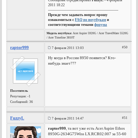
Сообщение отредактировал
FuzzyL
- 4 февраля
2011 18:22
---------------------------------------------------------
Прежде чем задавать вопрос прошу
ознакомиться с
FAQ по ноутбукам
и
соответствующими темами
форума
Модель ноутбука:
Acer Aspire 5920G / Acer TravelMate 5520G
/ Acer Timeline 3810T
raptor999
#50
7 февраля 2011 13:03
Ну когда в России 8950 появится? Кто-
нибудь знает???
Посетитель
Репутация:
-1
Сообщений: 36
FuzzyL
#51
7 февраля 2011 14:47
raptor999
, та вот уже есть Acer Aspire Ethos
8950G-2634G75Wiss LX.RCR02.007 за 55-60