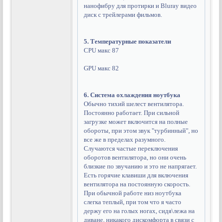
нанофибру для протирки и Bluray видео
диск с трейлерами фильмов.
5. Температурные показатели
CPU макс 87
GPU макс 82
6. Система охлаждения ноутбука
Обычно тихий шелест вентилятора.
Постоянно работает. При сильной
загрузке может включится на полные
обороты, при этом звук "турбинный", но
все же в пределах разумного.
Случаются частые переключения
оборотов вентилятора, но они очень
близкие по звучанию и это не напрягает.
Есть горячие клавиши для включения
вентилятора на постоянную скорость.
При обычной работе низ ноутбука
слегка теплый, при том что я часто
держу его на голых ногах, сидя\лежа на
диване, никакого дискомфорта в связи с