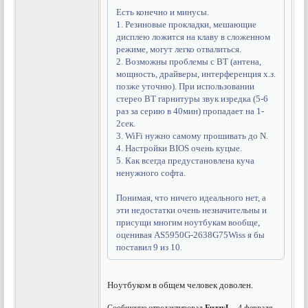
Есть конечно и минусы.
1. Резиновые прокладки, мешающие
дисплею ложится на клаву в сложенном
режиме, могут легко отвалиться.
2. Возможны проблемы с BT (антена,
мощность, драйверы, интерференция х.з.
позже уточню). При использовании
стерео BT гарнитуры звук изредка (5-6
раз за серию в 40мин) пропадает на 1-
2сек.
3. WiFi нужно самому прошивать до N.
4. Настройки BIOS очень куцые.
5. Как всегда предустановлена куча
ненужного софта.
Понимая, что ничего идеального нет, а
эти недостатки очень незначительны и
присущи многим ноутбукам вообще,
оценивая AS5950G-2638G75Wiss я бы
поставил 9 из 10.
Ноутбуком в общем человек доволен.