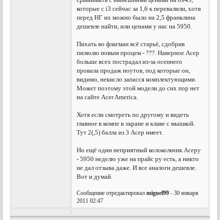
которые с i3 сейчас за 1,6 к перевалили, хотя
перед НГ их можно было на 2,5 франклина
дешевле найти, или ценами у нас на 5950.
Пихать во флагман всё старьё, сдобрив
пилюлю новым процем - ???. Наверное Асер
больше всех пострадал из-за осеннего
провала продаж ноутов, под которые он,
видимо, некисло запасся комплектующими.
Может поэтому этой модели до сих пор нет
на сайте Acer America.
Хотя если смотреть по другому и видеть
главное в компе в экране и клаве с мышкой.
Тут 2(,5) балла из 3 Асер имеет.
Но ещё один неприятный колокольчик Асеру
- 5950 неделю уже на прайс ру есть, а никто
не дал отзыва даже. И все аналоги дешевле.
Вот и думай.
Сообщение отредактировал
miguel99
- 30 января
2011 02:47