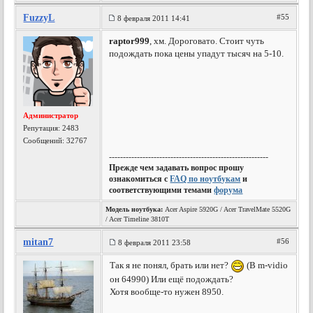
FuzzyL
#55
8 февраля 2011 14:41
raptor999
, хм. Дороговато. Стоит чуть
подождать пока цены упадут тысяч на 5-10.
Администратор
Репутация:
2483
Сообщений: 32767
---------------------------------------------------------
Прежде чем задавать вопрос прошу
ознакомиться с
FAQ по ноутбукам
и
соответствующими темами
форума
Модель ноутбука:
Acer Aspire 5920G / Acer TravelMate 5520G
/ Acer Timeline 3810T
mitan7
#56
8 февраля 2011 23:58
Так я не понял, брать или нет?
(В m-vidio
он 64990) Или ещё подождать?
Хотя вообще-то нужен 8950.