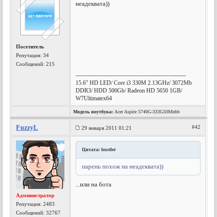
неадеквата))
Посетитель
Репутация:
34
Сообщений: 215
---------------------------------------------------------
15.6" HD LED/ Core i3 330M 2.13GHz/ 3072Mb
DDR3/ HDD 500Gb/ Radeon HD 5650 1GB/
W7Ultimatex64
Модель ноутбука:
Acer Aspire 5740G-333G50Mnbb
FuzzyL
#42
29 января 2011 01:21
Цитата: hustler
парень похож на неадеквата))
...или на бота
Администратор
Репутация:
2483
Сообщений: 32767