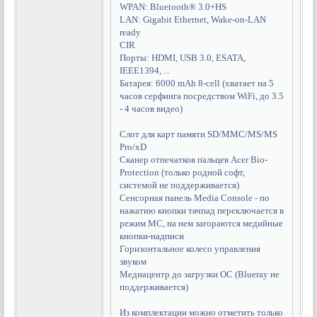
WPAN: Bluetooth® 3.0+HS
LAN: Gigabit Ethernet, Wake-on-LAN
ready
CIR
Порты: HDMI, USB 3.0, ESATA,
IEEE1394, ...
Батарея: 6000 mAh 8-cell (хватает на 5
часов серфинга посредством WiFi, до 3.5
- 4 часов видео)
Слот для карт памяти SD/MMC/MS/MS
Pro/xD
Сканер отпечатков пальцев Acer Bio-
Protection (только родной софт,
системой не поддерживается)
Сенсорная панель Media Console - по
нажатию кнопки тачпад переключается в
режим MС, на нем загораются медийные
кнопки-надписи
Горизонтальное колесо управления
звуком
Медиацентр до загрузки ОС (Blueray не
поддерживается)
Из комплектации можно отметить только