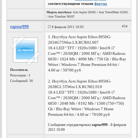
соответствующими темами
форума
Модель ноутбука:
Acer Aspire 5920G / Acer TravelMate 5520G
/ Acer Timeline 3810T
raptor999
#54
8 февраля 2011 10:05
1. Ноутбук Acer Aspire Ethos 8950G-
2634G75Wiss LX.RCR02.007
18.4 LED '' TFT / 1920x1080 / Intel® i7
Core™ / 2630QM / 2000 МГц / AMD Radeon
6650 / 1024 Mb / 4096 Mb / 750 Gb / Blu-Ray
Writer / Windows 7 Home Premium 64-bit /
Посетитель
4.60 кг / 59700 руб
Репутация:
-1
Сообщений: 36
2. Ноутбук Acer Aspire Ethos 8950G-
2638G1.5TWiss LX.RCN02.019
18.4 LED '' TFT / 1920x1080 / Intel® i7
Core™ / 2630QM / 2000 МГц / AMD Radeon
6850 / 2048 Mb / 8192 Mb / 1500 (750+750)
Gb / Blu-Ray Writer / Windows 7 Home
Premium 64-bit / 4.60 кг / 70100 руб
Сообщение отредактировал
raptor999
- 8 февраля
2011 10:09