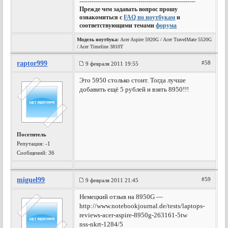
---------------------------------------------------------
Прежде чем задавать вопрос прошу
ознакомиться с
FAQ по ноутбукам
и
соответствующими темами
форума
Модель ноутбука:
Acer Aspire 5920G / Acer TravelMate 5520G
/ Acer Timeline 3810T
raptor999
#58
9 февраля 2011 19:55
Это 5950 столько стоит. Тогда лучше
добавить ещё 5 рублей и взять 8950!!!
Посетитель
Репутация:
-1
Сообщений: 36
miguel99
#59
9 февраля 2011 21:45
Немецкий отзыв на 8950G —
http://www.notebookjournal.de/tests/laptops-
reviews-acer-aspire-8950g-263161-5tw
nss-nkrt-1284/5