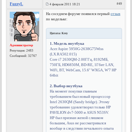
FuzzyL
#49
4 февраля 2011 18:21
На соседнем форуме появился первый
отзыв
по модельке:
Цитата: Krey
1. Модель ноутбука
Администратор
Acer Aspire 5950G-2638G75Wiss
Репутация:
2483
(LX.RA502.015)
Сообщений: 32767
Core i7 2630QM-2.00ГГц, 8192МБ,
750ГБ, HD6850M, BD-RE, 1Гбит LAN,
WiFi, BT, WebCam, 15.6" WXGA, W'7 HP
64bit
2. Выбор ноутбука
На момент покупки главным
требованием был новый процесссор
Intel 2630QM (Sandy bridge). Этому
требованию удовлетворял только HP
PAVILION dv7-5000 и ASUS N53SV.
HP был признан женой слишком
большим, Asus не рассматривался
вообще в следствии печального опыта