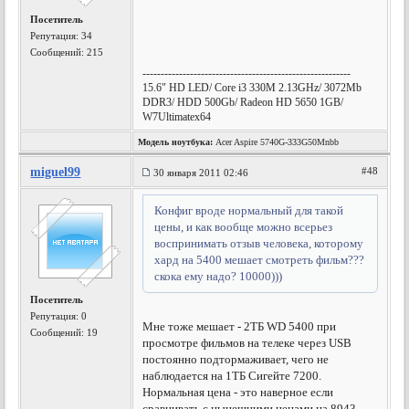
Посетитель
Репутация:
34
Сообщений: 215
---------------------------------------------------------
15.6" HD LED/ Core i3 330M 2.13GHz/ 3072Mb
DDR3/ HDD 500Gb/ Radeon HD 5650 1GB/
W7Ultimatex64
Модель ноутбука:
Acer Aspire 5740G-333G50Mnbb
miguel99
#48
30 января 2011 02:46
Конфиг вроде нормальный для такой
цены, и как вообще можно всерьез
воспринимать отзыв человека, которому
хард на 5400 мешает смотреть фильм???
скока ему надо? 10000)))
Посетитель
Репутация:
0
Мне тоже мешает - 2ТБ WD 5400 при
Сообщений: 19
просмотре фильмов на телеке через USB
постоянно подтормаживает, чего не
наблюдается на 1ТБ Сигейте 7200.
Нормальная цена - это наверное если
сравнивать с нынешними ценами на 8943,