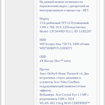
На данный момент возможности
переключения видео с дискретной на
интегрированную в процессор - НЕТ.
Display
15.6-дюймовый TFT LCD (глянцевый,
1366 x 768, 16:9, LED-подстветка)
Model: LP156WH3-TLL1, ID: LGD2297
HDD
WD Scorpio blue 750 Гб, 5400 об/мин
WD7500BPVT-22HXZT1
ODD
4X Blu-ray Disc™ writer
Прочее
Звук: Dolby® Home Theater® v4. Два
встроенных стерео динамика и
усилитель Acer Tuba CineBass
поддерживающий низкочастотные
эффекты.
Вебкамера: Acer Crystal Eye 1.3 MP с
разрешением 1280 x 1024
WLAN: 802.11b/g Wi-Fi CERTIFIED™