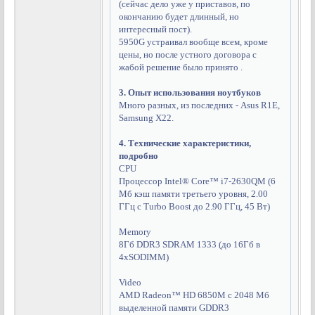
(сейчас дело уже у приставов, по
окончанию будет длинный, но
интересный пост).
5950G устраивал вообще всем, кроме
цены, но после устного договора с
жабой решение было принято .
3. Опыт использования ноутбуков
Много разных, из последних - Asus R1E,
Samsung X22.
4. Технические характеристики,
подробно
CPU
Процессор Intel® Core™ i7-2630QM (6
Мб кэш памяти третьего уровня, 2.00
ГГц с Turbo Boost до 2.90 ГГц, 45 Вт)
Memory
8Гб DDR3 SDRAM 1333 (до 16Гб в
4хSODIMM)
Video
AMD Radeon™ HD 6850M с 2048 Мб
выделенной памяти GDDR3