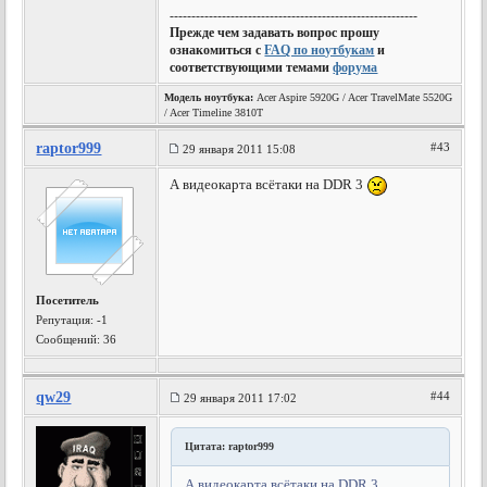
---------------------------------------------------------
Прежде чем задавать вопрос прошу
ознакомиться с
FAQ по ноутбукам
и
соответствующими темами
форума
Модель ноутбука:
Acer Aspire 5920G / Acer TravelMate 5520G
/ Acer Timeline 3810T
raptor999
#43
29 января 2011 15:08
А видеокарта всётаки на DDR 3
Посетитель
Репутация:
-1
Сообщений: 36
qw29
#44
29 января 2011 17:02
Цитата: raptor999
А видеокарта всётаки на DDR 3