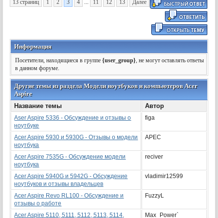
13 страниц
1
2
3
4
...
11
12
13
Далее
Информация
Посетители, находящиеся в группе
{user_group}
, не могут оставлять ответы
в данном форуме.
Другие темы из раздела Модели ноутбуков и компьютеров Acer
Aspire
Название темы
Автор
Aser Aspire 5336 - Обсуждение и отзывы о
figa
ноутбуке
Acer Aspire 5930 и 5930G - Отзывы о модели
APEC
ноутбука
Acer Aspire 7535G - Обсуждение модели
reciver
ноутбука
Acer Aspire 5940G и 5942G - Обсуждение
vladimir12599
ноутбуков и отзывы владельцев
Acer Aspire Revo RL100 - Обсуждение и
FuzzyL
отзывы о работе
Acer Aspire 5110, 5111, 5112, 5113, 5114,
Max_Power`