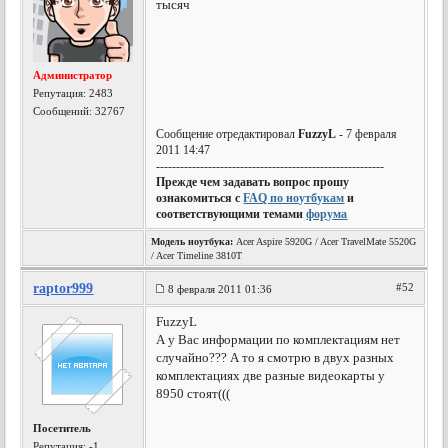
тысяч
Администратор
Репутация:
2483
Сообщений: 32767
Сообщение отредактировал
FuzzyL
- 7 февраля
2011 14:47
---------------------------------------------------------
Прежде чем задавать вопрос прошу
ознакомиться с
FAQ по ноутбукам
и
соответствующими темами
форума
Модель ноутбука:
Acer Aspire 5920G / Acer TravelMate 5520G
/ Acer Timeline 3810T
raptor999
#52
8 февраля 2011 01:36
FuzzyL
А у Вас информации по комплектациям нет
случайно??? А то я смотрю в двух разных
комплектациях две разные видеокарты у
8950 стоят(((
Посетитель
Репутация:
-1