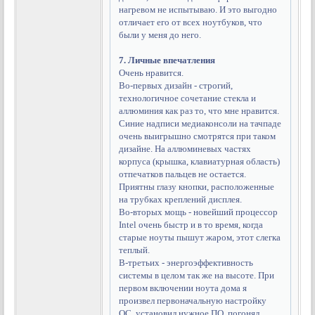
нагревом не испытываю. И это выгодно
отличает его от всех ноутбуков, что
были у меня до него.
7. Личные впечатления
Очень нравится.
Во-первых дизайн - строгий,
технологичное сочетание стекла и
аллюминия как раз то, что мне нравится.
Синие надписи медиаконсоли на тачпаде
очень выигрышно смотрятся при таком
дизайне. На аллюминевых частях
корпуса (крышка, клавиатурная область)
отпечатков пальцев не остается.
Приятны глазу кнопки, расположенные
на трубках креплений дисплея.
Во-вторых мощь - новейший процессор
Intel очень быстр и в то время, когда
старые ноуты пышут жаром, этот слегка
теплый.
В-третьих - энергоэффективность
системы в целом так же на высоте. При
первом включении ноута дома я
произвел первоначальную настройку
ОС, установил нужное ПО, погонял