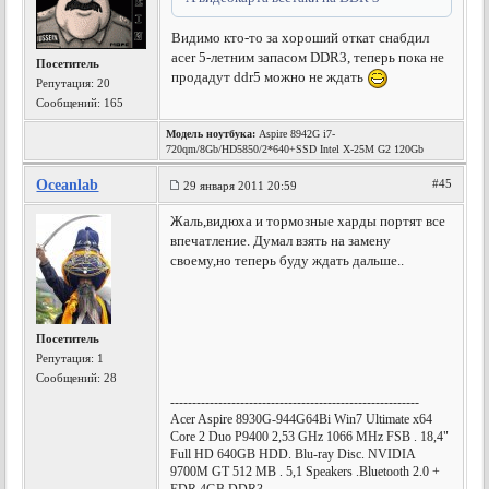
Видимо кто-то за хороший откат снабдил
acer 5-летним запасом DDR3, теперь пока не
Посетитель
продадут ddr5 можно не ждать
Репутация:
20
Сообщений: 165
Модель ноутбука:
Aspire 8942G i7-
720qm/8Gb/HD5850/2*640+SSD Intel X-25M G2 120Gb
Oceanlab
#45
29 января 2011 20:59
Жаль,видюха и тормозные харды портят все
впечатление. Думал взять на замену
своему,но теперь буду ждать дальше..
Посетитель
Репутация:
1
Сообщений: 28
---------------------------------------------------------
Acer Aspire 8930G-944G64Bi Win7 Ultimate x64
Core 2 Duo P9400 2,53 GHz 1066 MHz FSB . 18,4"
Full HD 640GB HDD. Blu-ray Disc. NVIDIA
9700M GT 512 MB . 5,1 Speakers .Bluetooth 2.0 +