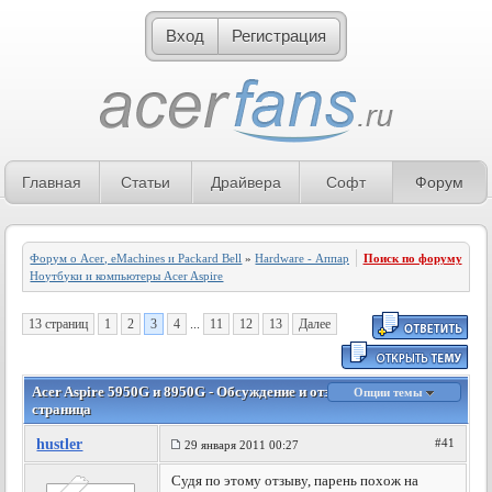
Вход
Регистрация
Главная
Статьи
Драйвера
Софт
Форум
Форум о Acer, eMachines и Packard Bell
»
Hardware - Аппаратное обеспечение
Поиск по форуму
»
Ноутбуки и компьютеры Acer Aspire
13 страниц
1
2
3
4
...
11
12
13
Далее
Acer Aspire 5950G и 8950G - Обсуждение и отзывы владельцев - 3
Опции темы
страница
hustler
#41
29 января 2011 00:27
Судя по этому отзыву, парень похож на