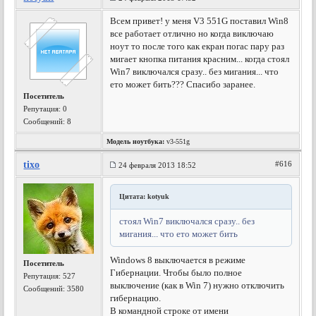
Всем привет! у меня V3 551G поставил Win8
все работает отлично но когда виключаю
ноут то после того как екран погас пару раз
мигает кнопка питания красним... когда стоял
Win7 виключался сразу.. без мигания... что
ето может бить??? Спасибо заранее.
Посетитель
Репутация:
0
Сообщений: 8
Модель ноутбука:
v3-551g
tixo
#616
24 февраля 2013 18:52
Цитата: kotyuk
стоял Win7 виключался сразу.. без
мигания... что ето может бить
Windows 8 выключается в режиме
Посетитель
Гибернации. Чтобы было полное
Репутация:
527
выключение (как в Win 7) нужно отключить
Сообщений: 3580
гибернацию.
В командной строке от имени