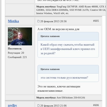
Всё это обсуждается на ФОРУМЕ.
Модель ноутбука:
TongFang GK7NP5R: AMD Ryzen 4800H, GTX 1
GDDR6, 32Gb DDR4-3200MHz, SSD NVME 2x1Tb; Creative SB G6, 
Interior Wireless, Win10 x64, etc.
Mistika
#605
20 февраля 2013 20:56
А не OEM ли версия нужна для
Цитата: natanson
Какой образ ему скачать,чтобы вшитый
Посетитель
в UEFI зашифрованный ключ принял его
Репутация:
20
за родной?
Сообщений: 221
Цитата: natanson
эта система только русскоязычная?
Это не важно, ключи активации
языконезависимые.
Модель ноутбука:
Acer EMAchines 250-01G16i
reylby
#606
20 февраля 2013 21:06