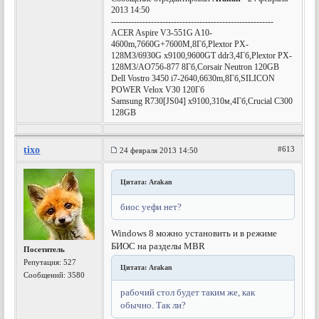
2013 14:50
---------------------------------------------------------
ACER Aspire V3-551G A10-
4600m,7660G+7600M,8Гб,Plextor PX-
128M3/6930G x9100,9600GТ ddr3,4Гб,Plextor PX-
128M3/AO756-877 8Гб,Corsair Neutron 120GB
Dell Vostro 3450 i7-2640,6630m,8Гб,SILICON
POWER Velox V30 120Гб
Samsung R730[JS04] х9100,310м,4Гб,Crucial C300
128GB
tixo
#613
24 февраля 2013 14:50
Цитата: Arakan
биос уефи нет?
Windows 8 можно установить и в режиме
БИОС на разделы MBR
Посетитель
Репутация:
527
Цитата: Arakan
Сообщений: 3580
рабочий стол будет таким же, как
обычно. Так ли?