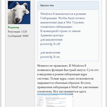
Цитата: tixo
Windows 8 выключается в режиме
Гибернации. Чтобы было полное
выключение (как в Win 7) нужно
отключить гибернацию.
Редактор
В командной строке от имени
Репутация:
1120
Администратора:
Сообщений: 9409
для выключения
powercfg /h off
для включения
powercfg /h on
Немного не правильно. В Windows 8
появилась функция Быстрый запуск. Суть его
в введении в режим гибернации ядра
системы. Только ядра, сеанс пользователя
закрывается обычным образом. Кстати,
привычная гибернация в Win8 по умолчанию
отключена. Все настраивается здесь