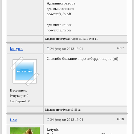
Администратора:
для выключения
powercfg /h off
для включения
powercfg /h on
Модель ноутбука:
Aspire E1-531 Win 11
kotyuk
#617
24 февраля 2013 19:01
Спасибо большое . про гибердинацию..))))
Посетитель
Репутация:
0
Сообщений: 8
Модель ноутбука:
v3-551g
tixo
#618
24 февраля 2013 19:04
kotyuk
,