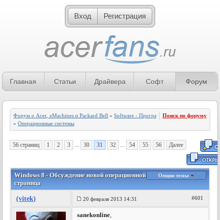
Вход
Регистрация
Главная
Статьи
Драйвера
Софт
Форум
Форум о Acer, eMachines и Packard Bell
»
Software - Программное обеспечение
Поиск по форуму
»
Операционные системы
56 страниц
1
2
3
...
30
31
32
...
54
55
56
Далее
Windows 8 - Обсуждение новой операционной системы - 31
Опции темы
страница
(vitek)
#601
20 февраля 2013 14:31
sanekonline
,