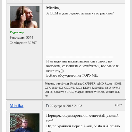
Mistika
,
А OEM и для одного языка - это разные?
Редактор
Репутация:
5374
Сообщений: 32767
---------------------------------------------------------
И не надо мне писать письма или в личку по
вопросам, связанным с ноутбуками, всё равно ж
не отвечу;))
Всё это обсуждается на ФОРУМЕ.
Модель ноутбука:
TongFang GK7NP5R: AMD Ryzen 4800H,
GTX 1650 4Gb GDDR6, 32Gb DDR4-3200MHz, SSD NVME
2x1Tb; Creative SB G6, Magnat Interior Wireless, Win10 x64,
etc.
Mistika
#607
20 февраля 2013 21:08
Порядок лицензирования oem/retail разный,
нет?
Ну, по крайней мере с 7-кой, Vista и XP было
так.