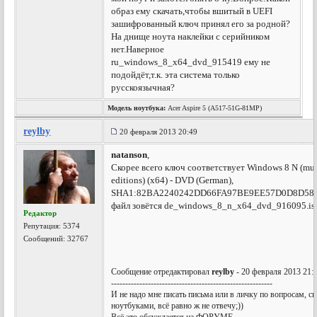
образ ему скачать,чтобы вшитый в UEFI
зашифрованный ключ принял его за родной?
На днище ноута наклейки с серийником
нет.Наверное
ru_windows_8_x64_dvd_915419 ему не
подойдёт,т.к. эта система только
русскоязычная?
Модель ноутбука:
Acer Aspire 5 (A517-51G-81MP)
reylby
20 февраля 2013 20:49
natanson
,
Скорее всего ключ соответствует Windows 8 N (mul
editions) (x64) - DVD (German),
SHA1:82BA2240242DD66FA97BE9EE57D0D8D58
файл зовётся de_windows_8_n_x64_dvd_916095.is
Редактор
Репутация:
5374
Сообщений: 32767
Сообщение отредактировал
reylby
- 20 февраля 2013 21:
---------------------------------------------------------
И не надо мне писать письма или в личку по вопросам, с
ноутбуками, всё равно ж не отвечу;))