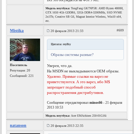
Всё это обсуждается на ФОРУМЕ.
Модель ноутбука:
TongFang GK7NP5R: AMD Ryzen 4800H,
GTX 1650 4Gb GDDR6, 32Gb DDR4-3200MHz, SSD NVME
2x1Tb; Creative SB G6, Magnat Interior Wireless, Win10 x64,
etc.
Mistika
#609
20 февраля 2013 21:33
Цитата: reylby
Образы системы разные?
Посетитель
Уверен, что да.
Репутация:
20
На MSDN не выкладываются OEM образы.
Сообщений: 221
Удалено. Прямые ссылки на варез не
приветствуются. А это варез, ибо М$
запрещает подобный способ
распространения дистрибутивов.
Сообщение отредактировал
minos66
- 21 февраля
2013 10:53
Модель ноутбука:
Acer EMAchines 250-01G16i
natanson
20 февраля 2013 22:35