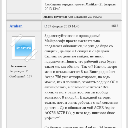
Сообщение отредактировал
Mistika
- 21 февраля
2013 13:49
Модель ноутбука:
Acer EMAchines 250-01G16i
Arakan
#612
24 февраля 2013 14:46
Здравствуйте все и с прошедшим!
Майкрософт просто настоятельно
предлагает обновиться, но уже до 8про со
скидкой , да еще и + скидка к 23 февраля.
Сколько по деньгам выйдет, не знаю,
подскажите. Пишет, что рабочий стол будет
Посетитель
таким же, как обычно. Так ли? Именно метро
Репутация:
11
меня и отталкивает от 8-ки. Винт родной от
Сообщений: 187
Асера 756 уже отформатирован, но ведь
можно, как я понимаю, закатать родную ОС и
активировать, а потом обновиться? Все
никак не могу решить, стоит ли вообще
возиться с 8 виндой... Выходной сегодня
только, потом опять работа, а с ней совсем ни
до чего... Да и обновит ли мой ACER Aspire
AO756-877B1kk, у него ведь никакого биос
уефи нет?
Сообщение отредактировал
Arakan
- 24 февраля