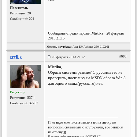
Посетитель
Репутация:
20
Сообщений: 221
Сообщение отредактировал
Mistika
- 20 февраля
2013 21:16
Модель ноутбука:
Acer EMAchines 250-01G16i
reylby
#608
20 февраля 2013 21:28
Mistika
,
Образы системы разные? С русским это не
проверить, поскольку на MSDN образа Win 8
для одного языка(русского) нет.
Редактор
Репутация:
5374
Сообщений: 32767
---------------------------------------------------------
И не надо мне писать письма или в личку по
вопросам, связанным с ноутбуками, всё равно ж
не отвечу;))