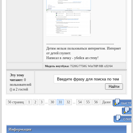
---------------------------------------------------------
Детям нельзя пользоваться интернетом. Интернет
от детей глупеет.
Написал в личку - убейся ап стену!
Модель ноутбука:
7520G/7750G Win7HP/HB x32/64
Эту тему
читают:
0
пользователей
(
) и 2 гостей
56 страниц
1
2
3
...
30
31
32
...
54
55
56
Далее
Информация