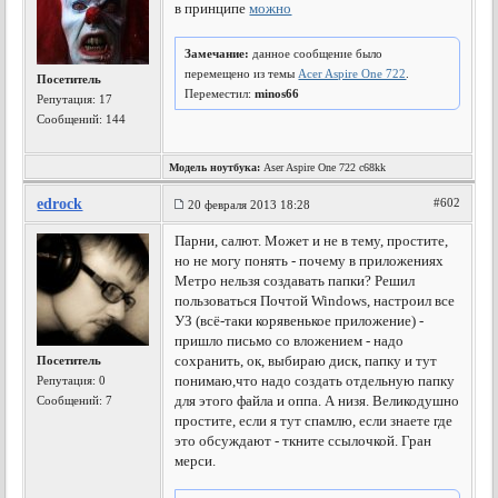
в принципе
можно
Замечание:
данное сообщение было
перемещено из темы
Acer Aspire One 722
.
Посетитель
Переместил:
minos66
Репутация:
17
Сообщений: 144
Модель ноутбука:
Aser Aspire One 722 c68kk
edrock
#602
20 февраля 2013 18:28
Парни, салют. Может и не в тему, простите,
но не могу понять - почему в приложениях
Метро нельзя создавать папки? Решил
пользоваться Почтой Windows, настроил все
УЗ (всё-таки корявенькое приложение) -
пришло письмо со вложением - надо
сохранить, ок, выбираю диск, папку и тут
Посетитель
понимаю,что надо создать отдельную папку
Репутация:
0
для этого файла и оппа. А низя. Великодушно
Сообщений: 7
простите, если я тут спамлю, если знаете где
это обсуждают - ткните ссылочкой. Гран
мерси.