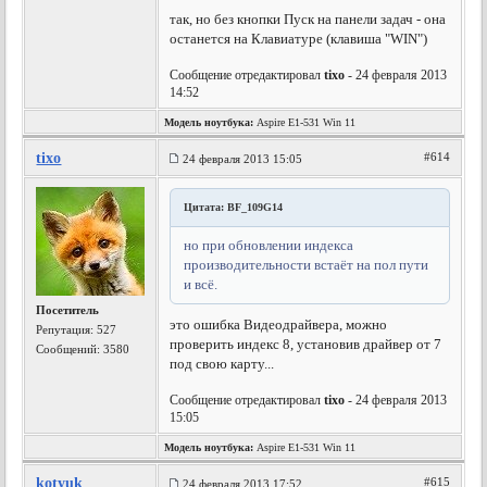
так, но без кнопки Пуск на панели задач - она
останется на Клавиатуре (клавиша "WIN")
Сообщение отредактировал
tixo
- 24 февраля 2013
14:52
Модель ноутбука:
Aspire E1-531 Win 11
tixo
#614
24 февраля 2013 15:05
Цитата: BF_109G14
но при обновлении индекса
производительности встаёт на пол пути
и всё.
Посетитель
это ошибка Видеодрайвера, можно
Репутация:
527
проверить индекс 8, установив драйвер от 7
Сообщений: 3580
под свою карту...
Сообщение отредактировал
tixo
- 24 февраля 2013
15:05
Модель ноутбука:
Aspire E1-531 Win 11
kotyuk
#615
24 февраля 2013 17:52