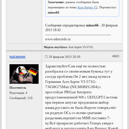
Замечание:
данное сообщение было
перемещено из темы
Acer Aspire V5
. Переместил:
minos66
Сообщение отредактировал
minos66
- 20 февраля
2013 18:42
---------------------------------------------------------
www.edrecords.ru
Модель ноутбука:
Acer Aspire V5-571G
natanson
#603
20 февраля 2013 20:30
Здравствуйте!Сам ещё не полностью
разобрался со своим новым буком,а тут у
соседа проблема.Он 2 мес.назад купил в
Германии Acer Aspire V3-571G-
73638G75Maii (NX.M6BEG.004) с
Посетитель
простой,не PRO,не Interpreis
Репутация:
4
предустановленной W8 с UEFI,GPT.Система
Сообщений: 110
при первом запуске предложила выбор
языка,русского не было.Короче говоря,снёс
он родную ОСь со всеми срытыми
разделами,перешёл на MBR поставил 7-
ку.Всё прекрасно работает.Теперь увидел
мой ноут и захотел опять 8-ку.Вопрос:Какой