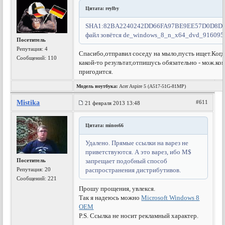
Цитата: reylby
SHA1:82BA2240242DD66FA97BE9EE57D0D8D
файл зовётся de_windows_8_n_x64_dvd_916095.
Посетитель
Репутация:
4
Спасибо,отправил соседу на мыло,пусть ищет.Ког
Сообщений: 110
какой-то результат,отпишусь обязательно - мож.ко
пригодится.
Модель ноутбука:
Acer Aspire 5 (A517-51G-81MP)
Mistika
#611
21 февраля 2013 13:48
Цитата: minos66
Удалено. Прямые ссылки на варез не
приветствуются. А это варез, ибо М$
Посетитель
запрещает подобный способ
Репутация:
20
распространения дистрибутивов.
Сообщений: 221
Прошу прощения, увлекся.
Так я надеюсь можно
Microsoft Windows 8
OEM
P.S. Ссылка не носит рекламный характер.