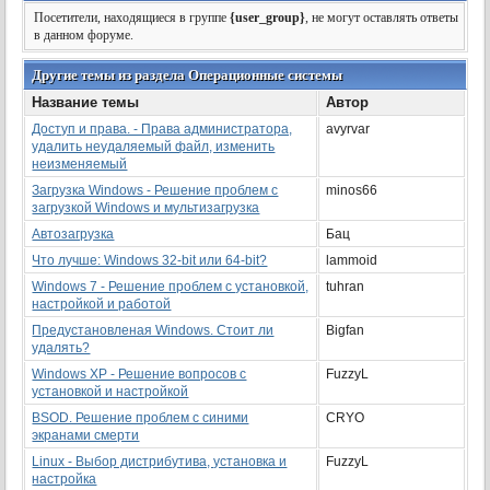
Посетители, находящиеся в группе
{user_group}
, не могут оставлять ответы
в данном форуме.
Другие темы из раздела Операционные системы
Название темы
Автор
Доступ и права. - Права администратора,
avyrvar
удалить неудаляемый файл, изменить
неизменяемый
Загрузка Windows - Решение проблем с
minos66
загрузкой Windows и мультизагрузка
Автозагрузка
Бац
Что лучше: Windows 32-bit или 64-bit?
lammoid
Windows 7 - Решение проблем с установкой,
tuhran
настройкой и работой
Предустановленая Windows. Стоит ли
Bigfan
удалять?
Windows ХР - Решение вопросов с
FuzzyL
установкой и настройкой
BSOD. Решение проблем с синими
CRYO
экранами смерти
Linux - Выбор дистрибутива, установка и
FuzzyL
настройка