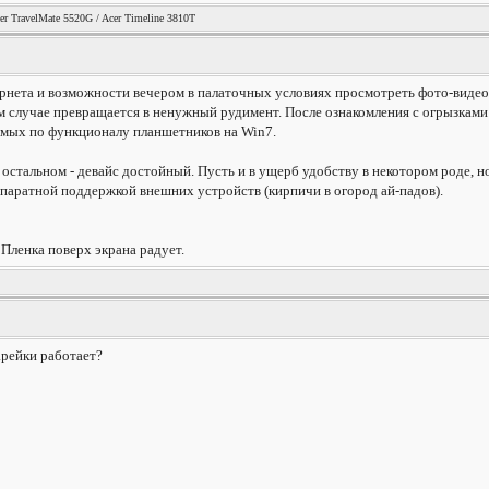
er TravelMate 5520G / Acer Timeline 3810T
рнета и возможности вечером в палаточных условиях просмотреть фото-видео 
ом случае превращается в ненужный рудимент. После ознакомления с огрызкам
емых по функционалу планшетников на Win7.
 остальном - девайс достойный. Пусть и в ущерб удобству в некотором роде, н
паратной поддержкой внешних устройств (кирпичи в огород ай-падов).
 Пленка поверх экрана радует.
тарейки работает?