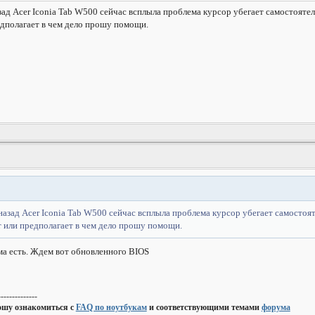
д Acer Iconia Tab W500 сейчас всплыла проблема курсор убегает самостоятель
едполагает в чем дело прошу помощи.
азад Acer Iconia Tab W500 сейчас всплыла проблема курсор убегает самостоят
т или предполагает в чем дело прошу помощи.
а есть. Ждем вот обновленного BIOS
--------------
ошу ознакомиться с
FAQ по ноутбукам
и соответствующими темами
форума