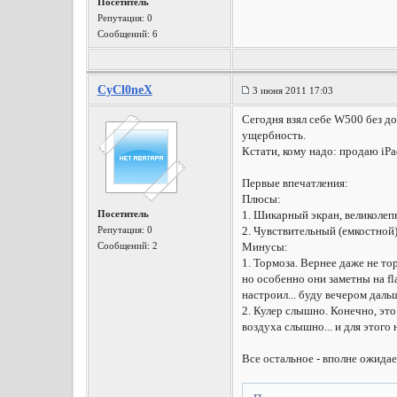
Посетитель
Репутация:
0
Сообщений: 6
CyCl0neX
3 июня 2011 17:03
Сегодня взял себе W500 без до
ущербность.
Кстати, кому надо: продаю iPad
Первые впечатления:
Плюсы:
Посетитель
1. Шикарный экран, великолепн
Репутация:
0
2. Чувствительный (емкостной)
Сообщений: 2
Минусы:
1. Тормоза. Вернее даже не то
но особенно они заметны на fla
настроил... буду вечером даль
2. Кулер слышно. Конечно, эт
воздуха слышно... и для этого 
Все остальное - вполне ожида