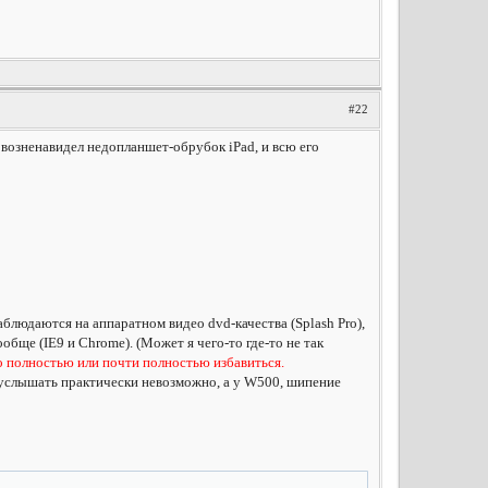
#22
 возненавидел недопланшет-обрубок iPad, и всю его
аблюдаются на аппаратном видео dvd-качества (Splash Pro),
ообще (IE9 и Chrome). (Может я чего-то где-то не так
но полностью или почти полностью избавиться.
 услышать практически невозможно, а у W500, шипение