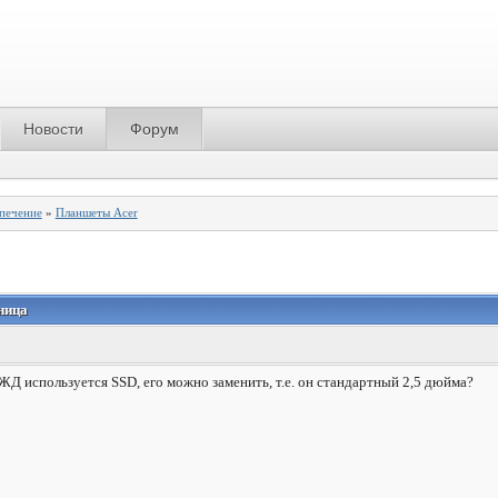
Новости
Форум
спечение
»
Планшеты Acer
ница
 ЖД используется SSD, его можно заменить, т.е. он стандартный 2,5 дюйма?