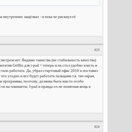
 внутренних защёлках - я пока не рискнул её
#23
смотром нет. Видимо таинства (не стабильность качества)
тив Griffin для i-pad = теперь и на стол удобно класть и
стало работать. Да, убрал стартовый офис 2010 и поставил
что угодно и все будет работать пальцами т.к. тач-экран,
, и программы, поэтому, должны быть как-то особо
ти на планшеты. I-pad и правда оч не понятная вещь в
#24