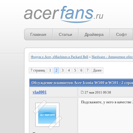
Главная
Статьи
Драйвера
Софт
Форум о Acer, eMachines и Packard Bell
»
Hardware - Аппаратное обе
7 страниц
1
2
3
4
5
6
7
Далее
Обсуждение планшетов Acer Iconia W500 и W501 - 2 стра
vlad001
27 мая 2011 00:58
Подскажите, у него в качестве