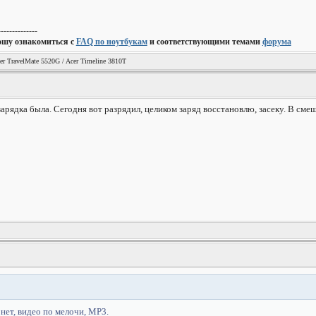
--------------
ошу ознакомиться с
FAQ по ноутбукам
и соответствующими темами
форума
er TravelMate 5520G / Acer Timeline 3810T
зарядка была. Сегодня вот разрядил, целиком заряд восстановлю, засеку. В см
ет, видео по мелочи, MP3.