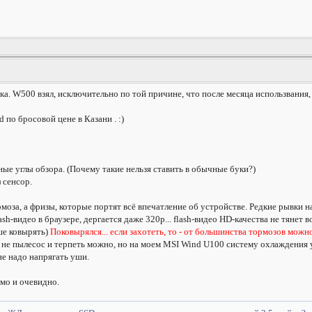
ка. W500 взял, исключительно по той причине, что после месяца использвания,
 по бросовой цене в Казани . :)
ые углы обзора. (Почему такие нельзя ставить в обычные буки?)
 сенсор.
рмоза, а фризы, которые портят всё впечатление об устройстве. Редкие рывки н
sh-видео в браузере, дергается даже 320p... flash-видео HD-качества не тянет в
ше ковырять)
Поковырялся... если захотеть, то - от большинства тормозов мож
о не пылесос и терпеть можно, но на моем MSI Wind U100 систему охлаждения
не надо напрягать уши.
емо и очевидно.