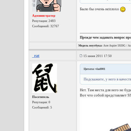
Было бы очень неплохо
Администратор
Репутация:
2483
Сообщений: 32767
-------------------------------------------
Прежде чем задавать вопрос пр
Модель ноутбука:
Acer Aspire 5920G / Ac
_rat
15 июня 2011 17:50
Цитата: vlad001
Подскажите, у него в качест
Нет. Там места для него не буде
Вот что собой представляет SS
Посетитель
Репутация:
0
Сообщений: 5