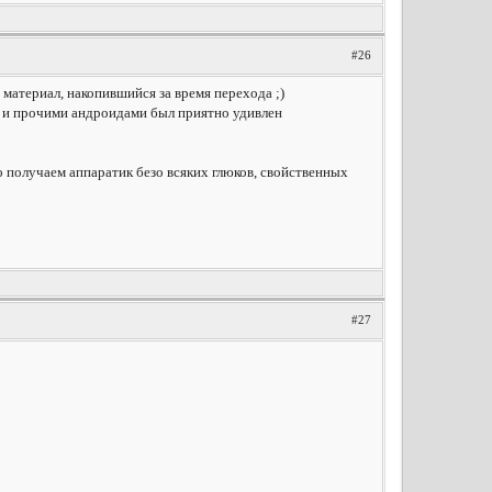
#26
материал, накопившийся за время перехода ;)
и и прочими андроидами был приятно удивлен
о получаем аппаратик безо всяких глюков, свойственных
#27