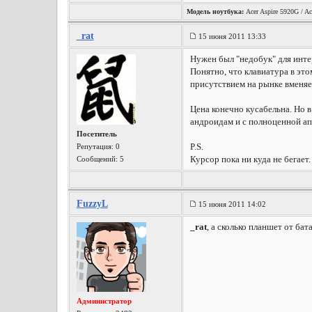
Модель ноутбука:
Acer Aspire 5920G / Ac
_rat
15 июня 2011 13:33
Нужен был "недобук" для инте
Понятно, что клавиатура в эт
присутствием на рынке вменя
Цена конечно кусабельна. Но в
андроидам и с полноценной ап
Посетитель
P.S.
Репутация:
0
Курсор пока ни куда не бегает.
Сообщений: 5
FuzzyL
15 июня 2011 14:02
_rat
, а сколько планшет от ба
Администратор