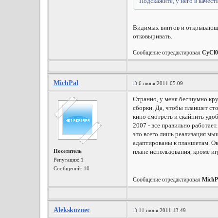
Подскажите, у него в качест
Видимых винтов и открывающихс
отковыривать.
Сообщение отредактировал
CyCl
MichPal
6 июня 2011 05:09
Странно, у меня бесшумно крут
сборки. Да, чтобы планшет сто
кино смотреть и скайпить удоб
2007 - все правильно работает.
это всего лишь реализация мыш
адаптированы к планшетам. Ока
Посетитель
плане использования, кроме и
Репутация:
1
Сообщений: 10
Сообщение отредактировал
MichP
Alekskuznec
11 июня 2011 13:49