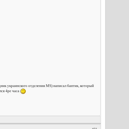
дник украинского отделения MS) написал бантик, который
лся 4ре часа