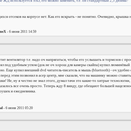
ве ЖД используется SSD, его можно заменить, т.е. он стандартный 2,5 дюйма?
я отсеков на корпусе нет. Как его вскрыть - не понятно. Очевидно, крышка на
0neX
- 6 июня 2011 14:59
ит вентилятор т.е. надо оч напрягаться, чтобы его услышать и тормозов с про
ял под удобным углом (док не оч хорош для камеры скайпа) купил люминёвый шта
но. Еще купил внешний dvd читатель-писатель и мышь (bluetooth) - оч удобно 
 перед этим позвонил в асер центр, мне сказали, что на машинку можно ставить 
ки! Не, ну я честно не знал этого, думал тачи это какие-то хитрые технологии
залось все очень просто. Теперь жду 8 винду, где обещают большей нацеленос
грушек и ежедневника.
al
- 6 июня 2011 05:20