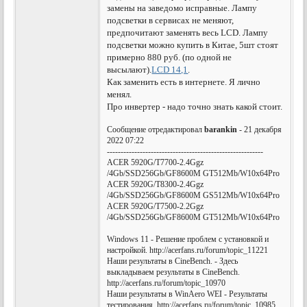
замены на заведомо исправные. Лампу
подсветки в сервисах не меняют,
предпочитают заменять весь LCD. Лампу
подсветки можно купить в Китае, 5шт стоят
примерно 880 руб. (по одной не
высылают).
LCD 14,1
.
Как заменить есть в интернете. Я лично
менял.
Про инвертер - надо точно знать какой стоит.
Сообщение отредактировал
barankin
- 21 декабря
2022 07:22
---------------------------------------------------------
ACER 5920G/T7700-2.4Ggz
/4Gb/SSD256Gb/GF8600M GT512Mb/W10x64Pro
ACER 5920G/T8300-2.4Ggz
/4Gb/SSD256Gb/GF8600M GS512Mb/W10x64Pro
ACER 5920G/T7500-2.2Ggz
/4Gb/SSD256Gb/GF8600M GT512Mb/W10x64Pro
Windows 11 - Решение проблем с установкой и
настройкой. http://acerfans.ru/forum/topic_11221
Наши результаты в CineBench. - Здесь
выкладываем результаты в CineBench.
http://acerfans.ru/forum/topic_10970
Наши результаты в WinAero WEI - Результаты
тестирования. http://acerfans.ru/forum/topic_10985