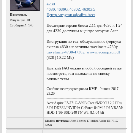
4230
4630, 4630G, 4630Z, 4630ZG
Центр загрузки офсайта Acer
Посетитель
Репутация:
10
Последние версии биоса 2.11 для 4630 и 1.24
Сообщений: 143
для 4230 доступны в центре загрузки Acer.
Инструкция по тех. обслуживанию (корпуса
extensa 4630 аналогичны travelmate 4730):
travelmate-4730-4730g_www.mycomp.su.pdf
(328 | 10.22 Mb)
Краткий FAQ можно в любой соседней ветке
посмотреть, там выложены по списку
важные темы.
Сообщение отредактировал
KMF
- 9 июля 2017
23:20
---------------------------------------------------------
Acer Aspire E5-771G-58SB Core i5-5200U 2,2 ГГц/
8 Гб DDR3L/ NVIDIA GeForce 840M 2 Гб VRAM/
HDD 1 Tб/ SSD 240 Гб/ Win 8.1 64-bit
Модель ноутбука:
Acer E series 17 inches Aspire E5-771G-
58SB