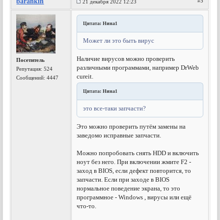
barankin
#5
21 декабря 2022 12:23
Цитата: Нина1
Может ли это быть вирус
Наличие вирусов можно проверить
Посетитель
различными программами, например DrWeb
Репутация:
524
cureit.
Сообщений: 4447
Цитата: Нина1
это все-таки запчасти?
Это можно проверить путём замены на
заведомо исправные запчасти.
Можно попробовать снять HDD и включить
ноут без него. При включении жмите F2 -
заход в BIOS, если дефект повторится, то
запчасти. Если при заходе в BIOS
нормальное поведение экрана, то это
программное - Windows , вирусы или ещё
что-то.