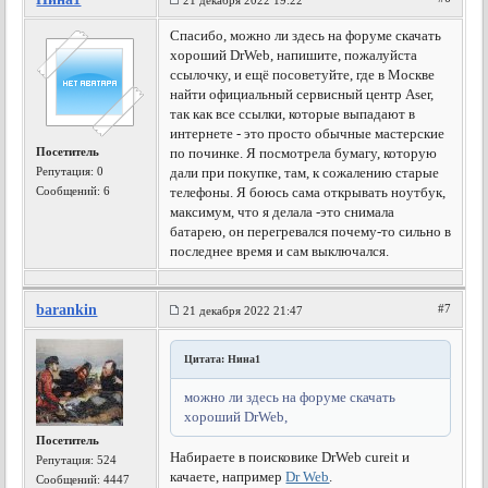
21 декабря 2022 19:22
Спасибо, можно ли здесь на форуме скачать
хороший DrWeb, напишите, пожалуйста
ссылочку, и ещё посоветуйте, где в Москве
найти официальный сервисный центр Aser,
так как все ссылки, которые выпадают в
интернете - это просто обычные мастерские
Посетитель
по починке. Я посмотрела бумагу, которую
Репутация:
0
дали при покупке, там, к сожалению старые
Сообщений: 6
телефоны. Я боюсь сама открывать ноутбук,
максимум, что я делала -это снимала
батарею, он перегревался почему-то сильно в
последнее время и сам выключался.
barankin
#7
21 декабря 2022 21:47
Цитата: Нина1
можно ли здесь на форуме скачать
хороший DrWeb,
Посетитель
Набираете в поисковике DrWeb cureit и
Репутация:
524
качаете, например
Dr Web
.
Сообщений: 4447