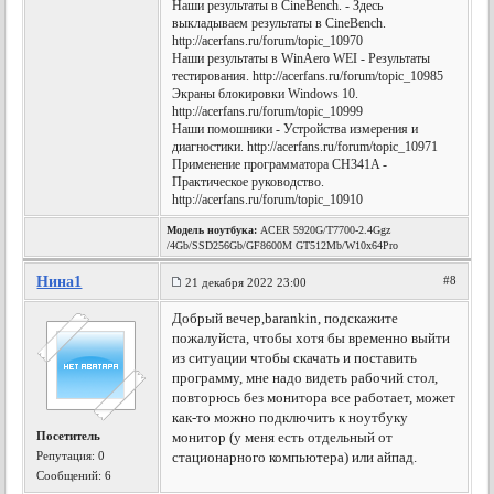
Наши результаты в CineBench. - Здесь
выкладываем результаты в CineBench.
http://acerfans.ru/forum/topic_10970
Наши результаты в WinAero WEI - Результаты
тестирования. http://acerfans.ru/forum/topic_10985
Экраны блокировки Windows 10.
http://acerfans.ru/forum/topic_10999
Наши помошники - Устройства измерения и
диагностики. http://acerfans.ru/forum/topic_10971
Применение программатора CH341A -
Практическое руководство.
http://acerfans.ru/forum/topic_10910
Модель ноутбука:
ACER 5920G/T7700-2.4Ggz
/4Gb/SSD256Gb/GF8600M GT512Mb/W10x64Pro
Нина1
#8
21 декабря 2022 23:00
Добрый вечер,barankin, подскажите
пожалуйста, чтобы хотя бы временно выйти
из ситуации чтобы скачать и поставить
программу, мне надо видеть рабочий стол,
повторюсь без монитора все работает, может
как-то можно подключить к ноутбуку
Посетитель
монитор (у меня есть отдельный от
Репутация:
0
стационарного компьютера) или айпад.
Сообщений: 6