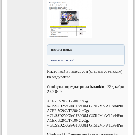
Цитата: Нина1
чем чистить?
Кисточкой и пылесосом (старым советским)
на выдувание.
Сообщение отредактировал
barankin
- 22 декабря
2022 04:46
---------------------------------------------------------
ACER 5920G/T7700-2.4Ggz
/4Gb/SSD256Gb/GF8600M GT512Mb/W10x64Pro
ACER 5920G/T8300-2.4Ggz
/4Gb/SSD256Gb/GF8600M GS512Mb/W10x64Pro
ACER 5920G/T7500-2.2Ggz
/4Gb/SSD256Gb/GF8600M GT512Mb/W10x64Pro