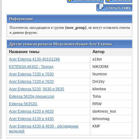
Информация
Посетители, находящиеся в группе
{user_group}
, не могут оставлять ответы
в данном форуме.
Другие темы из раздела Модели ноутбуков Acer Extensa
Название темы
Автор
Acer Extensa 4130-401G12Mi
a1fan
EXTENSA 4630Z - Тачпад
NIKODIM
Acer Extensa 7230 и 7630
Numiron
Acer Extensa 7220 и 7620
Dm1try
Acer Extensa 5230, 5630 и 5635
kilerbee
Extensa 5620g процессор
Toha
Extensa 5635ZG
RRW
Acer Extensa 4220 и 4620
darkness_kos
Acer Extensa 4130 и 4430
tehnomag
Acer Extensa 4230 & 4630 - обсуждение
KMF
моделей