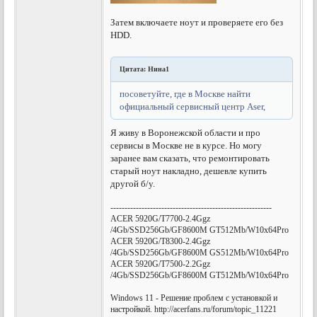
Затем включаете ноут и проверяете его без
HDD.
Цитата: Нина1
посоветуйте, где в Москве найти
официальный сервисный центр Aser,
Я живу в Воронежской области и про
сервисы в Москве не в курсе. Но могу
заранее вам сказать, что ремонтировать
старый ноут накладно, дешевле купить
другой б/у.
---------------------------------------------------------
ACER 5920G/T7700-2.4Ggz
/4Gb/SSD256Gb/GF8600M GT512Mb/W10x64Pro
ACER 5920G/T8300-2.4Ggz
/4Gb/SSD256Gb/GF8600M GS512Mb/W10x64Pro
ACER 5920G/T7500-2.2Ggz
/4Gb/SSD256Gb/GF8600M GT512Mb/W10x64Pro
Windows 11 - Решение проблем с установкой и
настройкой. http://acerfans.ru/forum/topic_11221