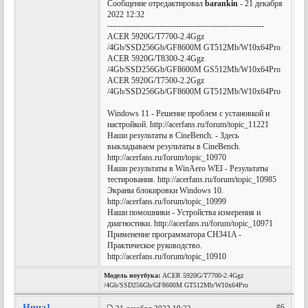
Сообщение отредактировал
barankin
- 21 декабря
2022 12:32
---------------------------------------------------------
ACER 5920G/T7700-2.4Ggz
/4Gb/SSD256Gb/GF8600M GT512Mb/W10x64Pro
ACER 5920G/T8300-2.4Ggz
/4Gb/SSD256Gb/GF8600M GS512Mb/W10x64Pro
ACER 5920G/T7500-2.2Ggz
/4Gb/SSD256Gb/GF8600M GT512Mb/W10x64Pro
Windows 11 - Решение проблем с установкой и
настройкой. http://acerfans.ru/forum/topic_11221
Наши результаты в CineBench. - Здесь
выкладываем результаты в CineBench.
http://acerfans.ru/forum/topic_10970
Наши результаты в WinAero WEI - Результаты
тестирования. http://acerfans.ru/forum/topic_10985
Экраны блокировки Windows 10.
http://acerfans.ru/forum/topic_10999
Наши помошники - Устройства измерения и
диагностики. http://acerfans.ru/forum/topic_10971
Применение программатора CH341A -
Практическое руководство.
http://acerfans.ru/forum/topic_10910
Модель ноутбука:
ACER 5920G/T7700-2.4Ggz
/4Gb/SSD256Gb/GF8600M GT512Mb/W10x64Pro
Нина1
#6