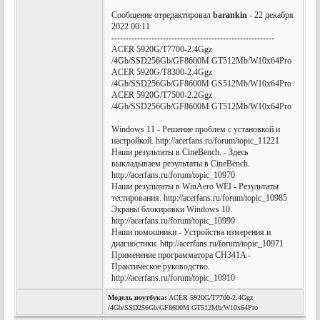
Сообщение отредактировал
barankin
- 22 декабря
2022 00:11
---------------------------------------------------------
ACER 5920G/T7700-2.4Ggz
/4Gb/SSD256Gb/GF8600M GT512Mb/W10x64Pro
ACER 5920G/T8300-2.4Ggz
/4Gb/SSD256Gb/GF8600M GS512Mb/W10x64Pro
ACER 5920G/T7500-2.2Ggz
/4Gb/SSD256Gb/GF8600M GT512Mb/W10x64Pro
Windows 11 - Решение проблем с установкой и
настройкой. http://acerfans.ru/forum/topic_11221
Наши результаты в CineBench. - Здесь
выкладываем результаты в CineBench.
http://acerfans.ru/forum/topic_10970
Наши результаты в WinAero WEI - Результаты
тестирования. http://acerfans.ru/forum/topic_10985
Экраны блокировки Windows 10.
http://acerfans.ru/forum/topic_10999
Наши помошники - Устройства измерения и
диагностики. http://acerfans.ru/forum/topic_10971
Применение программатора CH341A -
Практическое руководство.
http://acerfans.ru/forum/topic_10910
Модель ноутбука:
ACER 5920G/T7700-2.4Ggz
/4Gb/SSD256Gb/GF8600M GT512Mb/W10x64Pro