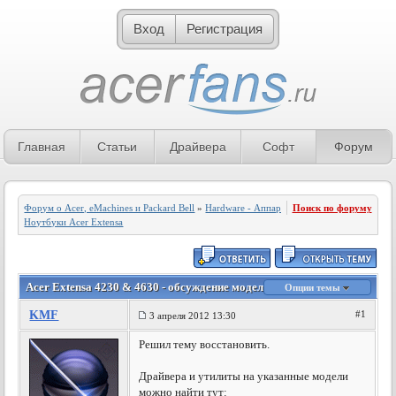
Вход
Регистрация
Главная
Статьи
Драйвера
Софт
Форум
Форум о Acer, eMachines и Packard Bell
»
Hardware - Аппаратное обеспечение
Поиск по форуму
»
Ноутбуки Acer Extensa
Acer Extensa 4230 & 4630 - обсуждение моделей
Опции темы
KMF
#1
3 апреля 2012 13:30
Решил тему восстановить.
Драйвера и утилиты на указанные модели
можно найти тут: