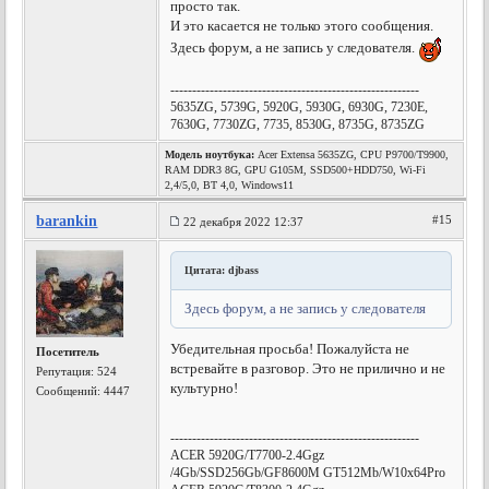
просто так.
И это касается не только этого сообщения.
Здесь форум, а не запись у следователя.
---------------------------------------------------------
5635ZG, 5739G, 5920G, 5930G, 6930G, 7230E,
7630G, 7730ZG, 7735, 8530G, 8735G, 8735ZG
Модель ноутбука:
Acer Extensa 5635ZG, CPU P9700/T9900,
RAM DDR3 8G, GPU G105M, SSD500+HDD750, Wi-Fi
2,4/5,0, BT 4,0, Windows11
barankin
#15
22 декабря 2022 12:37
Цитата: djbass
Здесь форум, а не запись у следователя
Убедительная просьба! Пожалуйста не
Посетитель
встревайте в разговор. Это не прилично и не
Репутация:
524
культурно!
Сообщений: 4447
---------------------------------------------------------
ACER 5920G/T7700-2.4Ggz
/4Gb/SSD256Gb/GF8600M GT512Mb/W10x64Pro