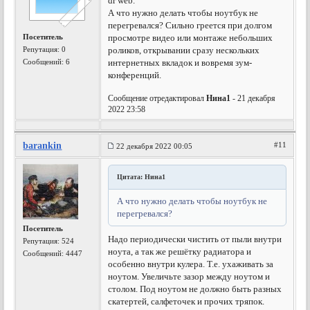
dr web.
А что нужно делать чтобы ноутбук не
перегревался? Сильно греется при долгом
Посетитель
просмотре видео или монтаже небольших
Репутация:
0
роликов, открывании сразу нескольких
Сообщений: 6
интернетных вкладок и вовремя зум-
конференций.
Сообщение отредактировал
Нина1
- 21 декабря
2022 23:58
barankin
#11
22 декабря 2022 00:05
Цитата: Нина1
А что нужно делать чтобы ноутбук не
перегревался?
Посетитель
Надо периодически чистить от пыли внутри
Репутация:
524
ноута, а так же решётку радиатора и
Сообщений: 4447
особенно внутри кулера. Т.е. ухаживать за
ноутом. Увеличьте зазор между ноутом и
столом. Под ноутом не должно быть разных
скатертей, салфеточек и прочих тряпок.