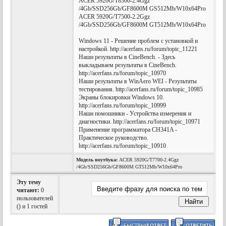
ACER 5920G/T8300-2.4Ggz
/4Gb/SSD256Gb/GF8600M GS512Mb/W10x64Pro
ACER 5920G/T7500-2.2Ggz
/4Gb/SSD256Gb/GF8600M GT512Mb/W10x64Pro
Windows 11 - Решение проблем с установкой и
настройкой. http://acerfans.ru/forum/topic_11221
Наши результаты в CineBench. - Здесь
выкладываем результаты в CineBench.
http://acerfans.ru/forum/topic_10970
Наши результаты в WinAero WEI - Результаты
тестирования. http://acerfans.ru/forum/topic_10985
Экраны блокировки Windows 10.
http://acerfans.ru/forum/topic_10999
Наши помошники - Устройства измерения и
диагностики. http://acerfans.ru/forum/topic_10971
Применение программатора CH341A -
Практическое руководство.
http://acerfans.ru/forum/topic_10910
Модель ноутбука:
ACER 5920G/T7700-2.4Ggz
/4Gb/SSD256Gb/GF8600M GT512Mb/W10x64Pro
Эту тему
читают:
0
пользователей
(
) и 1 гостей