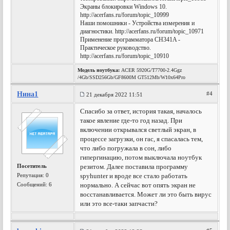
Экраны блокировки Windows 10.
http://acerfans.ru/forum/topic_10999
Наши помошники - Устройства измерения и
диагностики. http://acerfans.ru/forum/topic_10971
Применение программатора CH341A -
Практическое руководство.
http://acerfans.ru/forum/topic_10910
Модель ноутбука:
ACER 5920G/T7700-2.4Ggz
/4Gb/SSD256Gb/GF8600M GT512Mb/W10x64Pro
Нина1
#4
21 декабря 2022 11:51
Спасибо за ответ, история такая, началось
такое явление где-то год назад. При
включении открывался светлый экран, в
процессе загрузки, он гас, я спасалась тем,
что либо погружала в сон, либо
гипергинацию, потом выключала ноутбук
Посетитель
резитом. Далее поставила программу
Репутация:
0
spyhunter и вроде все стало работать
Сообщений: 6
нормально. А сейчас вот опять экран не
восстанавливается. Может ли это быть вирус
или это все-таки запчасти?