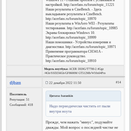
Windows 11 - Решение проблем с установкой и
настройкой. http://acerfans.ru/forum/topic_11221
Наши результаты в CineBench. - Здесь
выкладываем результаты в CineBench.
http://acerfans.ru/forum/topic_10970
Наши результаты в WinAero WEI - Результаты
тестирования. http://acerfans.ru/forum/topic_10985
Экраны блокировки Windows 10.
http://acerfans.ru/forum/topic_10999
Наши помошники - Устройства измерения и
диагностики. http://acerfans.ru/forum/topic_10971
Применение программатора CH341A -
Практическое руководство.
http://acerfans.ru/forum/topic_10910
Модель ноутбука:
ACER 5920G/T7700-2.4Ggz
/4Gb/SSD256Gb/GF8600M GT512Mb/W10x64Pro
djbass
#14
22 декабря 2022 11:50
Посетитель
Цитата: barankin
Репутация:
51
Сообщений: 418
Надо периодически чистить от пыли
внутри ноута
Прежде, чем нажать "минус", подумайте
дважды. Мой вопрос о последней чистке не