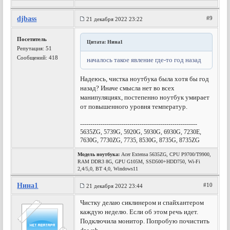
djbass
#9
21 декабря 2022 23:22
Посетитель
Цитата: Нина1
Репутация:
51
Сообщений: 418
началось такое явление где-то год назад
Надеюсь, чистка ноутбука была хотя бы год
назад? Иначе смысла нет во всех
манипуляциях, постепенно ноутбук умирает
от повышенного уровня температур.
---------------------------------------------------------
5635ZG, 5739G, 5920G, 5930G, 6930G, 7230E,
7630G, 7730ZG, 7735, 8530G, 8735G, 8735ZG
Модель ноутбука:
Acer Extensa 5635ZG, CPU P9700/T9900,
RAM DDR3 8G, GPU G105M, SSD500+HDD750, Wi-Fi
2,4/5,0, BT 4,0, Windows11
Нина1
#10
21 декабря 2022 23:44
Чистку делаю сиклинером и спайхантером
каждую неделю. Если об этом речь идет.
Подключила монитор. Попробую почистить