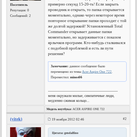
примерно секунд 15-20-ть! Если закрыть
Посетитель
проводник и открыть, то папка открывается
Репутация:
0
моментально, однако через некоторое время
Сообщений: 2
повторное открывание папки проходит с той
же долгой задержкой! Установленный Total
Commander открывает данные папки
моментально, но задерживается с показом
ярлычков программ. Кто-нибудь сталкивался
с подобной проблемой и есть ли пути
решения?
Замечание:
данное сообщение было
перемещено из темы
Acer Aspire One 722
.
Переместил:
minos66
---------------------------------------------------------
меня окружали милые, симпатичные люди,
медленно сжимая кольцо...
Модель ноутбука:
ACER ASPIRE ONE 722
(vitek)
#2
19 ноября 2012 02:46
Цитата: gendalfino