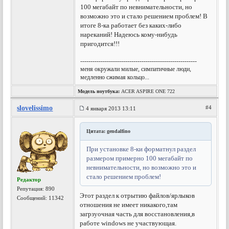
100 мегабайт по невнимательности, но
возможно это и стало решением проблем! В
итоге 8-ка работает без каких-либо
нареканий! Надеюсь кому-нибудь
пригодится!!!
---------------------------------------------------------
меня окружали милые, симпатичные люди,
медленно сжимая кольцо...
Модель ноутбука:
ACER ASPIRE ONE 722
slovelissimo
#4
4 января 2013 13:11
Цитата: gendalfino
При установке 8-ки форматнул раздел
размером примерно 100 мегабайт по
невнимательности, но возможно это и
стало решением проблем!
Редактор
Репутация:
890
Этот раздел к отрытию файлов/ярлыков
Сообщений: 11342
отношения не имеет никакого,там
загрзуочная часть для восстановления,в
работе windows не участвующая.