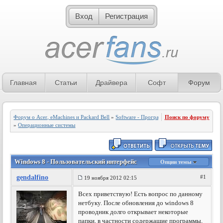
Вход
Регистрация
Главная
Статьи
Драйвера
Софт
Форум
Форум о Acer, eMachines и Packard Bell
»
Software - Программное обеспечение
Поиск по форуму
»
Операционные системы
Windows 8 - Пользовательский интерфейс
Опции темы
gendalfino
#1
19 ноября 2012 02:15
Всех приветствую! Есть вопрос по данному
нетбуку. После обновления до windows 8
проводник долго открывает некоторые
папки, в частности содержащие программы,