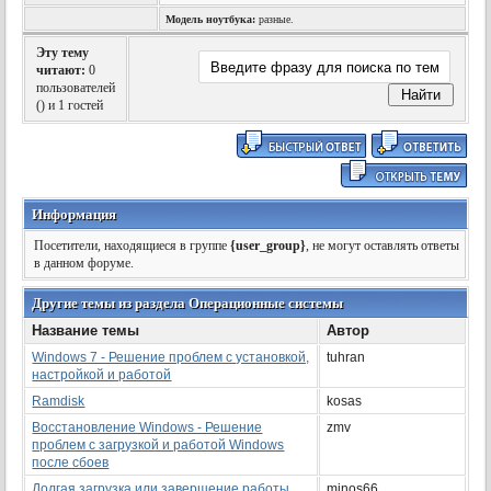
Модель ноутбука:
разные.
Эту тему
читают:
0
пользователей
(
) и 1 гостей
Информация
Посетители, находящиеся в группе
{user_group}
, не могут оставлять ответы
в данном форуме.
Другие темы из раздела Операционные системы
Название темы
Автор
Windows 7 - Решение проблем с установкой,
tuhran
настройкой и работой
Ramdisk
kosas
Восстановление Windows - Решение
zmv
проблем с загрузкой и работой Windows
после сбоев
Долгая загрузка или завершение работы
minos66