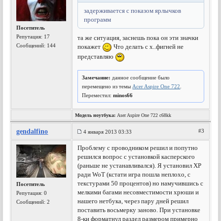
задерживается с показом ярлычков
программ
Посетитель
Репутация:
17
та же ситуация, заснешь пока он эти значки
Сообщений: 144
покажет
Что делать с х..фигней не
представляю
Замечание:
данное сообщение было
перемещено из темы
Acer Aspire One 722
.
Переместил:
minos66
Модель ноутбука:
Aser Aspire One 722 c68kk
gendalfino
#3
4 января 2013 03:33
Проблему с проводником решил и попутно
решился вопрос с установкой касперского
(раньше не устанавливался). Я установил ХР
ради WoT (кстати игра пошла неплохо, с
текстурами 50 процентов) но намучившись с
Посетитель
мелкими багами несовместимости хрюши и
Репутация:
0
нашего нетбука, через пару дней решил
Сообщений: 2
поставить восьмерку заново. При установке
8-ки форматнул раздел размером примерно