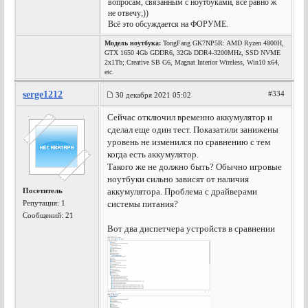
вопросам, связанным с ноутбуками, всё равно ж
не отвечу;))
Всё это обсуждается на ФОРУМЕ.
Модель ноутбука:
TongFang GK7NP5R: AMD Ryzen 4800H,
GTX 1650 4Gb GDDR6, 32Gb DDR4-3200MHz, SSD NVME
2x1Tb; Creative SB G6, Magnat Interior Wireless, Win10 x64,
etc.
serge1212
#334
30 декабря 2021 05:02
Сейчас отключил временно аккумулятор и
сделал еще один тест. Показатили занижены
уровень не изменился по сравнению с тем
когда есть аккумулятор.
Такого же не должно быть? Обычно игровые
ноутбуки сильно зависят от наличия
Посетитель
аккумулятора. Проблема с драйверами
Репутация:
1
системы питания?
Сообщений: 21
Вот два диспетчера устройств в сравнении