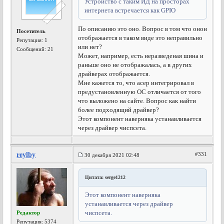
Устройство с таким ИД на просторах
интернета встречается как GPIO
По описанию это оно. Вопрос в том что онон
Посетитель
отображается в таком виде это неправильно
Репутация:
1
или нет?
Сообщений: 21
Может, например, есть неразведеная шина и
раньше оно не отображалась, а в других
драйверах отображается.
Мне кажется то, что асер интегрировал в
предустановленную ОС отличается от того
что выложено на сайте. Вопрос как найти
более подходящий драйвер?
Этот компонент наверняка устанавливается
через драйвер чиспсета.
reylby
#331
30 декабря 2021 02:48
Цитата: serge1212
Этот компонент наверняка
устанавливается через драйвер
чиспсета.
Редактор
Репутация:
5374