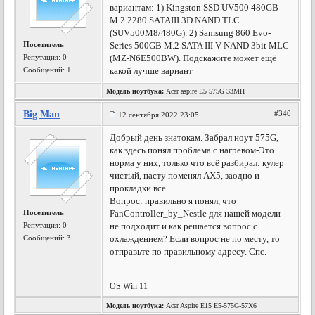
вариантам: 1) Kingston SSD UV500 480GB
M.2 2280 SATAIII 3D NAND TLC
(SUV500M8/480G). 2) Samsung 860 Evo-
Посетитель
Series 500GB M.2 SATA III V-NAND 3bit MLC
Репутация:
0
(MZ-N6E500BW). Подскажите может ещё
Сообщений: 1
какой лучше вариант
Модель ноутбука:
Acer aspire E5 575G 33MH
Big Man
#340
12 сентября 2022 23:05
Добрый день знатокам. Забрал ноут 575G,
как здесь понял проблема с нагревом-Это
норма у них, только что всё разбирал: кулер
чистый, пасту поменял АХ5, заодно и
прокладки все.
Вопрос: правильно я понял, что
Посетитель
FanController_by_Nestle для нашей модели
Репутация:
0
не подходит и как решается вопрос с
Сообщений: 3
охлаждением? Если вопрос не по месту, то
отправьте по правильному адресу. Спс.
---------------------------------------------------------
OS Win 11
Модель ноутбука:
Acer Aspire E15 E5-575G-57X6