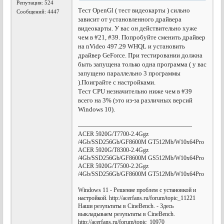
Репутация:
524
Тест OpenGl ( тест видеокарты ) сильно
Сообщений: 4447
зависит от установленного драйвера
видеокарты. У вас он действительно хуже
чем в #21, #39. Попробуйте сменить драйвер
на nVideo 497.29 WHQL и установить
драйвер GeForce. При тестировании должна
быть запущена только одна программа ( у вас
запущено параллельно 3 программы
).Поиграйте с настройками.
Тест CPU незначительно ниже чем в #39
всего на 3% (это из-за различных версий
Windows 10).
---------------------------------------------------------
ACER 5920G/T7700-2.4Ggz
/4Gb/SSD256Gb/GF8600M GT512Mb/W10x64Pro
ACER 5920G/T8300-2.4Ggz
/4Gb/SSD256Gb/GF8600M GS512Mb/W10x64Pro
ACER 5920G/T7500-2.2Ggz
/4Gb/SSD256Gb/GF8600M GT512Mb/W10x64Pro
Windows 11 - Решение проблем с установкой и
настройкой. http://acerfans.ru/forum/topic_11221
Наши результаты в CineBench. - Здесь
выкладываем результаты в CineBench.
http://acerfans.ru/forum/topic_10970