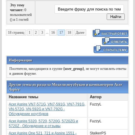
Эту тему
читают:
0
пользователей
(
) и 1 гостей
18 страниц
1
2
3
...
16
17
18
Далее
Информация
Посетители, находящиеся в группе
{user_group}
, не могут оставлять ответы
в данном форуме.
Другие темы из раздела Модели ноутбуков и компьютеров Acer
Aspire
Название темы
Автор
Acer Aspire VN7-571G, VN7-591G, VN7-791G,
FuzzyL
VN-572G, VN-592G и VN7-792G -
Обсуждение ноутбуков
Acer Aspire 5320, 5720, 5720G, 5720ZG и
FuzzyL
5720Z - Обсуждение и отзывы
Acer Aspire One 521, 721 и Aspire 1551 -
StalkerPS