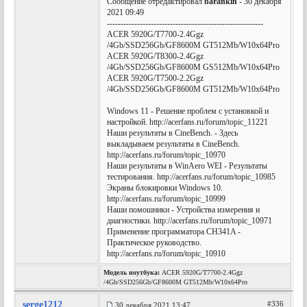
Сообщение отредактировал
barankin
- 30 декабря
2021 09:49
---------------------------------------------------------
ACER 5920G/T7700-2.4Ggz
/4Gb/SSD256Gb/GF8600M GT512Mb/W10x64Pro
ACER 5920G/T8300-2.4Ggz
/4Gb/SSD256Gb/GF8600M GS512Mb/W10x64Pro
ACER 5920G/T7500-2.2Ggz
/4Gb/SSD256Gb/GF8600M GT512Mb/W10x64Pro
Windows 11 - Решение проблем с установкой и
настройкой. http://acerfans.ru/forum/topic_11221
Наши результаты в CineBench. - Здесь
выкладываем результаты в CineBench.
http://acerfans.ru/forum/topic_10970
Наши результаты в WinAero WEI - Результаты
тестирования. http://acerfans.ru/forum/topic_10985
Экраны блокировки Windows 10.
http://acerfans.ru/forum/topic_10999
Наши помошники - Устройства измерения и
диагностики. http://acerfans.ru/forum/topic_10971
Применение программатора CH341A -
Практическое руководство.
http://acerfans.ru/forum/topic_10910
Модель ноутбука:
ACER 5920G/T7700-2.4Ggz
/4Gb/SSD256Gb/GF8600M GT512Mb/W10x64Pro
serge1212
#336
30 декабря 2021 13:47