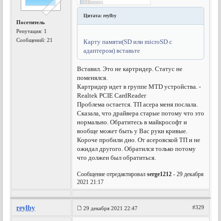
Цитата: reylby
Посетитель
Репутация:
1
Сообщений: 21
Карту памяти(SD или microSD с
адаптером) вставьте
Вставил. Это не картридер. Статус не
поменялся.
Картридер идет в группе MTD устройства. -
Realtek PCIE CardReader
Проблема остается. ТП асера меня послала.
Сказала, что драйвера старые потому что это
нормально. Обратитесь в майкрософт и
вообще может быть у Вас руки кривые.
Короче пробили дно. От асеровской ТП и не
ожидал другого. Обратился только потому
что должен был обратиться.
Сообщение отредактировал
serge1212
- 29 декабря
2021 21:17
reylby
#329
29 декабря 2021 22:47