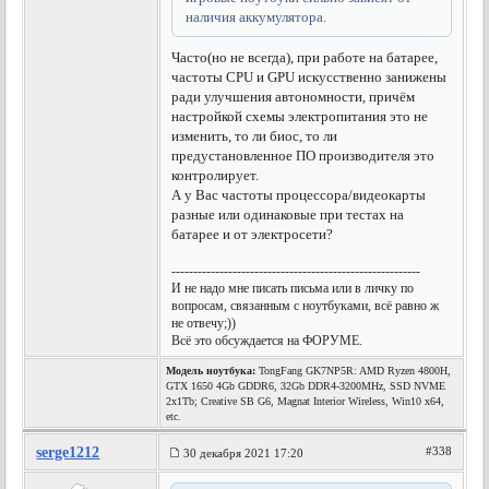
наличия аккумулятора.
Часто(но не всегда), при работе на батарее,
частоты CPU и GPU искусственно занижены
ради улучшения автономности, причём
настройкой схемы электропитания это не
изменить, то ли биос, то ли
предустановленное ПО производителя это
контролирует.
А у Вас частоты процессора/видеокарты
разные или одинаковые при тестах на
батарее и от электросети?
---------------------------------------------------------
И не надо мне писать письма или в личку по
вопросам, связанным с ноутбуками, всё равно ж
не отвечу;))
Всё это обсуждается на ФОРУМЕ.
Модель ноутбука:
TongFang GK7NP5R: AMD Ryzen 4800H,
GTX 1650 4Gb GDDR6, 32Gb DDR4-3200MHz, SSD NVME
2x1Tb; Creative SB G6, Magnat Interior Wireless, Win10 x64,
etc.
serge1212
#338
30 декабря 2021 17:20