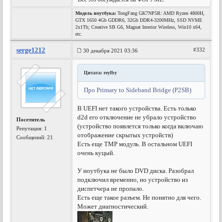
Модель ноутбука:
TongFang GK7NP5R: AMD Ryzen 4800H,
GTX 1650 4Gb GDDR6, 32Gb DDR4-3200MHz, SSD NVME
2x1Tb; Creative SB G6, Magnat Interior Wireless, Win10 x64,
etc.
serge1212
#332
30 декабря 2021 03:36
Цитата: reylby
Про Primary to Sideband Bridge (P2SB)
В UEFI нет такого устройства. Есть только
d2d его отключение не убрало устройство
Посетитель
(устройство появлется только когда включаю
Репутация:
1
отображение скрытых устройств)
Сообщений: 21
Есть еще TMP модуль. В остальном UEFI
очень куцый.
У ноутбука не было DVD диска. Разобрал
подключил временно, но устройство из
диспетчера не пропало.
Есть еще такое разъем. Не понятно для чего.
Может диагностический.