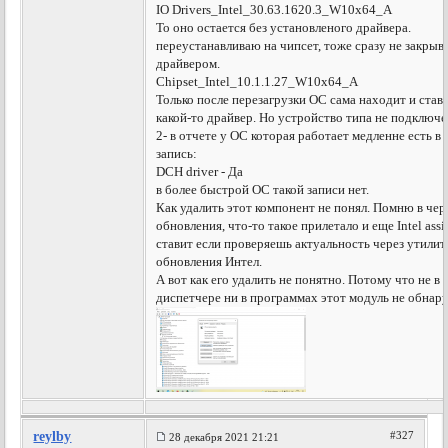
IO Drivers_Intel_30.63.1620.3_W10x64_A
То оно остается без установленого драйвера.
переустанавливаю на чипсет, тоже сразу не закрыв
драйвером.
Chipset_Intel_10.1.1.27_W10x64_A
Только после перезагрузки ОС сама находит и став
какой-то драйвер. Но устройство типа не подключе
2- в отчете у ОС которая работает медленне есть в 
запись:
DCH driver - Да
в более быстрой ОС такой записи нет.
Как удалить этот компонент не понял. Помню в чер
обновления, что-то такое прилетало и еще Intel assis
ставит если проверяешь актуальность через утилит
обновления Интел.
А вот как его удалить не понятно. Потому что не в
диспетчере ни в программах этот модуль не обнар
reylby
#327
28 декабря 2021 21:21