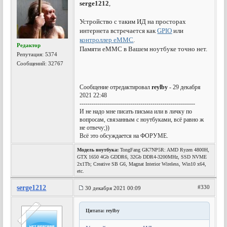
serge1212
,
Устройство с таким ИД на просторах
интернета встречается как
GPIO
или
контроллер eMMC
.
Редактор
Памяти eMMC в Вашем ноутбуке точно нет.
Репутация:
5374
Сообщений: 32767
Сообщение отредактировал
reylby
- 29 декабря
2021 22:48
---------------------------------------------------------
И не надо мне писать письма или в личку по
вопросам, связанным с ноутбуками, всё равно ж
не отвечу;))
Всё это обсуждается на ФОРУМЕ.
Модель ноутбука:
TongFang GK7NP5R: AMD Ryzen 4800H,
GTX 1650 4Gb GDDR6, 32Gb DDR4-3200MHz, SSD NVME
2x1Tb; Creative SB G6, Magnat Interior Wireless, Win10 x64,
etc.
serge1212
#330
30 декабря 2021 00:09
Цитата: reylby