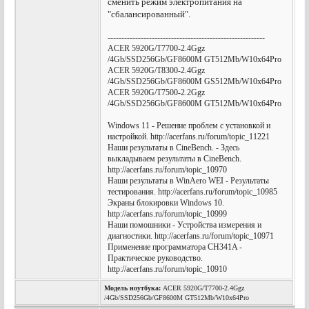
сменить режим электропитания на
"сбалансированный".
---------------------------------------------------------
ACER 5920G/T7700-2.4Ggz
/4Gb/SSD256Gb/GF8600M GT512Mb/W10x64Pro
ACER 5920G/T8300-2.4Ggz
/4Gb/SSD256Gb/GF8600M GS512Mb/W10x64Pro
ACER 5920G/T7500-2.2Ggz
/4Gb/SSD256Gb/GF8600M GT512Mb/W10x64Pro
Windows 11 - Решение проблем с установкой и
настройкой. http://acerfans.ru/forum/topic_11221
Наши результаты в CineBench. - Здесь
выкладываем результаты в CineBench.
http://acerfans.ru/forum/topic_10970
Наши результаты в WinAero WEI - Результаты
тестирования. http://acerfans.ru/forum/topic_10985
Экраны блокировки Windows 10.
http://acerfans.ru/forum/topic_10999
Наши помошники - Устройства измерения и
диагностики. http://acerfans.ru/forum/topic_10971
Применение программатора CH341A -
Практическое руководство.
http://acerfans.ru/forum/topic_10910
Модель ноутбука:
ACER 5920G/T7700-2.4Ggz
/4Gb/SSD256Gb/GF8600M GT512Mb/W10x64Pro