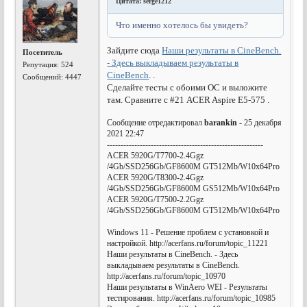
Цитата: serge1212
Что именно хотелось бы увидеть?
Зайдите сюда
Наши результаты в CineBench.
Посетитель
- Здесь выкладываем результаты в
Репутация:
524
CineBench
. .
Сообщений: 4447
Сделайте тесты c обоими ОС и выложите
там. Сравните с #21 ACER Aspire E5-575 .
Сообщение отредактировал
barankin
- 25 декабря
2021 22:47
---------------------------------------------------------
ACER 5920G/T7700-2.4Ggz
/4Gb/SSD256Gb/GF8600M GT512Mb/W10x64Pro
ACER 5920G/T8300-2.4Ggz
/4Gb/SSD256Gb/GF8600M GS512Mb/W10x64Pro
ACER 5920G/T7500-2.2Ggz
/4Gb/SSD256Gb/GF8600M GT512Mb/W10x64Pro
Windows 11 - Решение проблем с установкой и
настройкой. http://acerfans.ru/forum/topic_11221
Наши результаты в CineBench. - Здесь
выкладываем результаты в CineBench.
http://acerfans.ru/forum/topic_10970
Наши результаты в WinAero WEI - Результаты
тестирования. http://acerfans.ru/forum/topic_10985