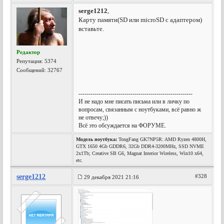
serge1212
,
Карту памяти(SD или microSD с адаптером)
вставьте.
Редактор
Репутация:
5374
Сообщений: 32767
---------------------------------------------------------
И не надо мне писать письма или в личку по
вопросам, связанным с ноутбуками, всё равно ж
не отвечу;))
Всё это обсуждается на ФОРУМЕ.
Модель ноутбука:
TongFang GK7NP5R: AMD Ryzen 4800H,
GTX 1650 4Gb GDDR6, 32Gb DDR4-3200MHz, SSD NVME
2x1Tb; Creative SB G6, Magnat Interior Wireless, Win10 x64,
etc.
serge1212
#328
29 декабря 2021 21:16