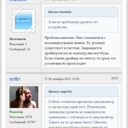
Цитата: barankin
А вы не пробовали удалить это
устройство.
Пробовал конечно. Оно становиться с
Посетитель
восклицательным знаком. Те. реально
Репутация:
1
существует в системе. Закрывается
Сообщений: 21
драйвером после переагрузки ноутбука.
Если ставлю драйвер на чипсет, то сразу его
установки не происходит
reylby
#337
30 декабря 2021 15:01
Цитата: serge1212
Сейчас отключил временно аккумулятор
и сделал еще один тест. Показатили
занижены уровень не изменился по
Редактор
сравнению с тем когда есть аккумулятор.
Репутация:
5374
Такого же не должно быть? Обычно
Сообщений: 32767
игровые ноутбуки сильно зависят от