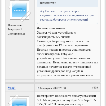
Цитата: reylby
А у Вас частоты процессора/
видеокарты разные или одинаковые при
тестах на батарее и от электросети?
Посетитель
Частоты одинаковые.
Репутация:
1
Удалось убрать устройство с
Сообщений: 21
восклицательным знаком.
Скачал драйвера под чипсет на все три
платформы и на IO для всех вариантов.
Прогнал подряд и поверх установил для
своей платформы kabylake.
устройство ушло. Это конечно какое то
шаманство. Не понятно почему пришлось так
делать и почему не встало путем пряиой
установки драйверов под kabylake.
но результаты тестов все равно занижены.
Vasyl
#339
14 февраля 2022 23:58
Всем привет. Подскажите пожалуйста какой
SSD M2 подойдёт на ноутбук Acer Aspire e5
575g 33mh? Приглядывался к двум