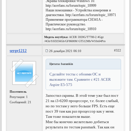
Экраны блокировки Windows 10.
http://acerfans.ru/forum/topic_10999
Наши помошники - Устройства измерения и
диагностики. http://acerfans.ru/forum/topic_10971
Применение программатора CH341A -
Практическое руководство.
http://acerfans.ru/forum/topic_10910
Модель ноутбука:
ACER 5920G/T7700-2.4Ggz
/4Gb/SSD256Gb/GF8600M GT512Mb/W10x64Pro
serge1212
#322
26 декабря 2021 06:10
Цитата: barankin
Сделайте тесты c обоими ОС и
выложите там. Сравните с #21 ACER
Aspire E5-575
Посетитель
Запостил скрины. В этой теме уже был пост
Репутация:
1
21 на i3-6200 процессоре, т.е. более слабый,
Сообщений: 21
но по тестам у него больше FPS. Есть еще
пост 39 там как раз процессор как у меня.
Там тоже показатели выше.
Мне бы конечно желательно добиться
результата по тестам passmark. Так как он