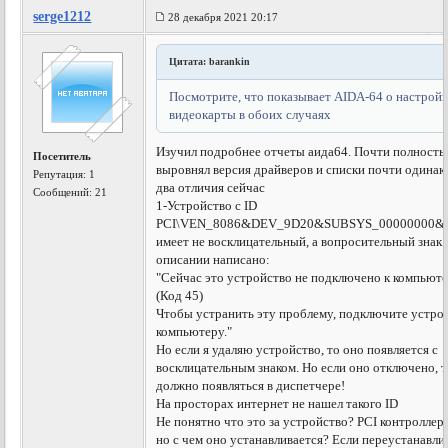
serge1212
28 декабря 2021 20:17
Цитата: barankin
Посмотрите, что показывает AIDA-64 о настрой
видеокарты в обоих случаях
Изучил подробнее отчеты аида64. Почти полност
Посетитель
выровнял версия драйверов и списки почти одинак
Репутация:
1
два отличия сейчас
Сообщений: 21
1-Устройство с ID
PCI\VEN_8086&DEV_9D20&SUBSYS_00000000&
имеет не восклицательный, а вопросительный знак.
описании написано:
"Сейчас это устройство не подключено к компьюте
(Код 45)
Чтобы устранить эту проблему, подключите устро
компьютеру."
Но если я удаляю устройство, то оно появляется с
восклицательным знаком. Но если оно отключено, т
должно появляться в диспетчере!
На просторах интернет не нашел такого ID
Не понятно что это за устройство? PCI контроллер
но с чем оно устанавливается? Если переустанавл