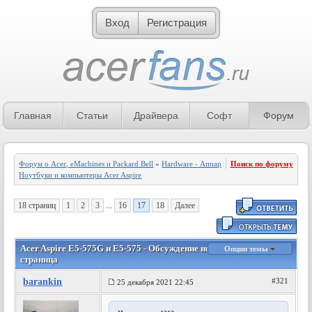
Вход
Регистрация
Главная
Статьи
Драйвера
Софт
Форум
Форум о Acer, eMachines и Packard Bell
»
Hardware - Аппаратное обеспечение
Поиск по форуму
»
Ноутбуки и компьютеры Acer Aspire
18 страниц
1
2
3
...
16
17
18
Далее
Acer Aspire E5-575G и E5-575 - Обсуждение ноутбуков - 17
Опции темы
страница
barankin
#321
25 декабря 2021 22:45