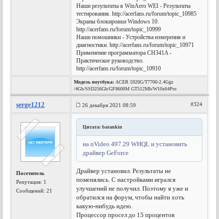
Наши результаты в WinAero WEI - Результаты
тестирования. http://acerfans.ru/forum/topic_10985
Экраны блокировки Windows 10.
http://acerfans.ru/forum/topic_10999
Наши помошники - Устройства измерения и
диагностики. http://acerfans.ru/forum/topic_10971
Применение программатора CH341A -
Практическое руководство.
http://acerfans.ru/forum/topic_10910
Модель ноутбука:
ACER 5920G/T7700-2.4Ggz
/4Gb/SSD256Gb/GF8600M GT512Mb/W10x64Pro
serge1212
#324
26 декабря 2021 08:59
Цитата: barankin
на nVideo 497.29 WHQL и установить
драйвер GeForce
Драйвер установил. Результаты не
Посетитель
поменялись. С настройками игрался
Репутация:
1
улучшений не получил. Поэтому я уже и
Сообщений: 21
обратился на форум, чтобы найти хоть
какую-нибудь идею.
Процессор просел до 15 процентов