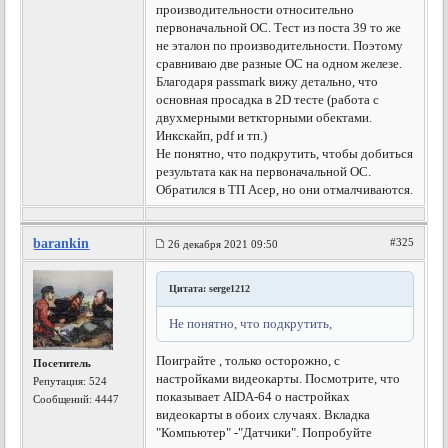
производительности относительно
первоначальной ОС. Тест из поста 39 то же
не эталон по производительности. Поэтому
сравниваю две разные ОС на одном железе.
Благодаря passmark вижу детально, что
основная просадка в 2D тесте (работа с
двухмерными веткторными обектами.
Инкскайп, pdf и тп.)
Не понятно, что подкрутить, чтобы добиться
результата как на первоначальной ОС.
Обратился в ТП Асер, но они отмалчиваются.
barankin
#325
26 декабря 2021 09:50
Цитата: serge1212
Не понятно, что подкрутить,
Поиграйте , только осторожно, с
Посетитель
настройками видеокарты. Посмотрите, что
Репутация:
524
показывает AIDA-64 о настройках
Сообщений: 4447
видеокарты в обоих случаях. Вкладка
"Компьютер" -"Датчики". Попробуйте