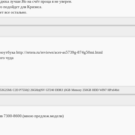
дюха лучше.Но на счёт проца я не уверен.
го подойдет для Кризиса.
ет все остально.
оутбука http://retera.ru/reviews/acer-as5739g-874g50mi.html
ого чуда
53G25Mi C2D P7550(2.26GHz)(NV GT240 DDR3 )3GB Memory 250GB HDD WIN7 HPx64bit
ив 7300-8600.(мною предлож.модели)