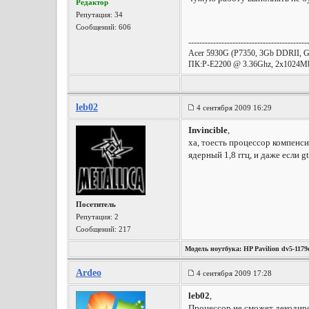
Редактор
Репутация:
34
Сообщений: 606
-------------------------------------------
Acer 5930G (P7350, 3Gb DDRII,
ПК:P-E2200 @ 3.36Ghz, 2х1024Mb 
leb02
4 сентября 2009 16:29
Invincible
,
ха, тоесть процессор компенс
ядерный 1,8 ггц, и даже если g
Посетитель
Репутация:
2
Сообщений: 217
Модель ноутбука:
HP Pavilion dv5-1179
Windows Vista Home Premium SP2 x86)
Ardeo
4 сентября 2009 17:28
leb02
,
Процессор не сможет декодиро