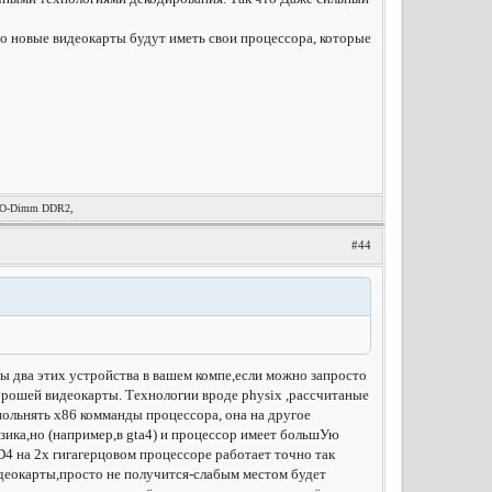
что новые видеокарты будут иметь свои процессора, которые
 SO-Dimm DDR2,
#44
ы два этих устройства в вашем компе,если можно запросто
орошей видеокарты. Технологии вроде physix ,рассчитаные
польнять x86 комманды процессора, она на другое
изика,но (например,в gta4) и процессор имеет большУю
D4 на 2х гигагерцовом процессоре работает точно так
видеокарты,просто не получится-слабым местом будет