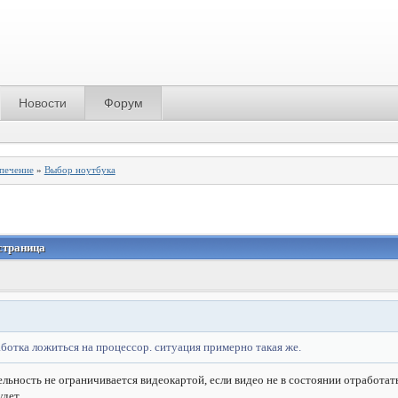
Новости
Форум
спечение
»
Выбор ноутбука
страница
работка ложиться на процессор. ситуация примерно такая же.
ельность не ограничивается видеокартой, если видео не в состоянии отработать
удет