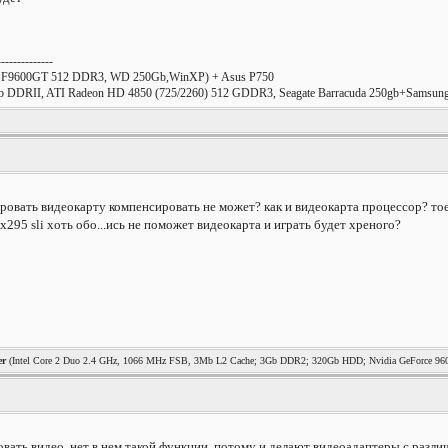
--------------
 GF9600GT 512 DDR3, WD 250Gb,WinXP) + Asus P750
DDRII, ATI Radeon HD 4850 (725/2260) 512 GDDR3, Seagate Barracuda 250gb+Samsung 
ировать видеокарту компенсировать не может? как и видеокарта процессор? то
tx295 sli хоть обо...ись не поможет видеокарта и играть будет хреного?
er
(Intel Core 2 Duo 2.4 GHz, 1066 MHz FSB, 3Mb L2 Cache; 3Gb DDR2; 320Gb HDD; Nvidia GeForce 
вать видео, нет в нем такой функции, потому и делают видеоадаптеры с разл