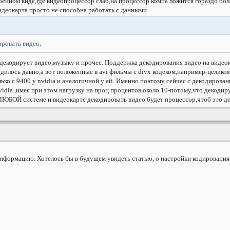
оенном виде,где видеопроцессор слаб,на процессор компа ложится гораздо бол
видеокарта просто не способна работать с данными
ровать видео,
екодирует видео,музыку и прочее. Поддержка декодирования видео на видеок
еодилось давно,а вот положенные в avi фильмы с divx кодеком,например-целико
ько с 9400 у nvidia и аналогичной у ati. Именно поэтому сейчас с декодиров
nvidia ,имея при этом нагрузку на проц процентов около 10-потому,что декодир
ЮБОЙ системе и видеокарте декодировать видео будет процессор,чтоб это дел
ормацию. Хотелось бы в будущем увидеть статью, о настройки кодирования 