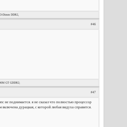
 SO-Dimm DDR2,
#46
9600M GT GDDR2;
#47
пс не поднимается. я не сказал что полностью процессор
м включена дурацкая, с которой любая видуха справится.