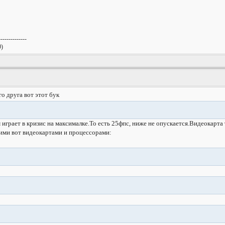
--------------
0)
го друга вот этот бук
играет в кризис на максималке.То есть 25фпс, ниже не опускается.
Видеокарта 
кими вот видеокартами и процессорами: