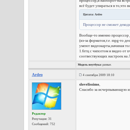
процессор,и наоборот-на встр
всё будет упираться в то,что 
Цитата: Ardeo
Процессор не сможет декоди
Вообще-то именно процессор д
(из-за форматов,т.е. mpg-то д
умеют видеокарты,начиная тол
1.6ггц с чипсетом и видео от 
соотвествующих настроек на Л
Модель ноутбука:
разные.
Ardeo
4 сентября 2009 18:10
slovelissimo
,
Спасибо за исчерпывающую инф
Редактор
Репутация:
31
Сообщений: 752