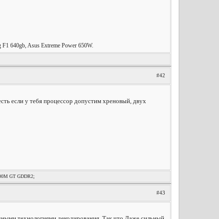
F1 640gb, Asus Extreme Power 650W.
#42
есть если у тебя процессор допустим хреновый, двух
9600M GT GDDR2;
#43
ичными технологиями декодирования. Так что Даже сильный