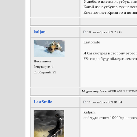
У любого из этих ноутбуков ви
Какой из ноутбуков лучше все
Если потянет Кризи то и потян
kaljan
10 сентября 2009 23:47
LastSmile
Я бы смотрел в сторону этого н
PS: скоро буду обладателем эт
Посетитель
Репутация:
-1
Сообщений: 29
Модель ноутбука:
ACER ASPIRE 5739-7
LastSmile
11 сентября 2009 01:54
kaljan
,
сиё чудо стоит 10000грн прот