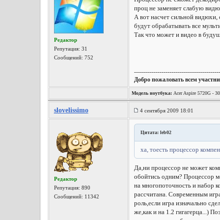
проц не заменяет слабую видюх
А вот насчет сильной видюхи, 
будут обрабатывать все мульт
Так что может и видео в буду
Редактор
Репутация:
31
Сообщений: 752
-------------------------------------------
Добро пожаловать всем участни
Модель ноутбука:
Acer Aspire 5720G -
WD Scorpio Blue 500Gb 5400rpm HDD, M
slovelissimo
4 сентября 2009 18:01
Цитата: leb02
ха, тоесть процессор компе
Да,ни процессор не может ком
обойтись одним? Процессор мо
Редактор
на многопоточность и набор к
Репутация:
890
рассчитана. Современным игра
Сообщений: 11342
роль,если игра изначально сде
же,как и на 1.2 гигагерца...