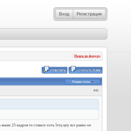
Вход
Регистрация
Поиск по форуму
Опции темы
#41
 выше 25 кадров то ставьте хоть 5ггц цпу все равно он