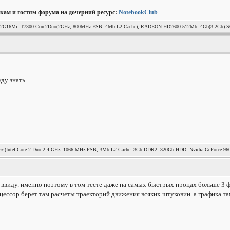
--------------
кам и гостям форума на дочерний ресурс:
NotebookClub
 302G16Mi: T7300 Core2Duo(2GHz, 800MHz FSB, 4Mb L2 Cache), RADEON HD2600 512Mb, 4Gb(3,2Gb)
S Windows 7 Домашняя Расширенная 32Bit.
ду знать.
er
(Intel Core 2 Duo 2.4 GHz, 1066 MHz FSB, 3Mb L2 Cache; 3Gb DDR2; 320Gb HDD; Nvidia GeForce 
л ввиду. именно поэтому в том тесте даже на самых быстрых процах больше 3 ф
цессор берет там расчеты траекторий движения всяких штуковин. а графика та