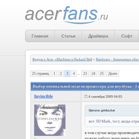
Главная
Статьи
Драйвера
Софт
Форум о Acer, eMachines и Packard Bell
»
Hardware - Аппаратное обе
25 страниц
1
2
3
4
...
23
24
25
Далее
Выбор оптимальной модели процессора для ноутбука - 3 
Invincible
4 сентября 2009 04:05
Цитата: grisha.bat
вот 3D Mark, тест, когда от
в том случае когда производит
чужую работу выполнять не б