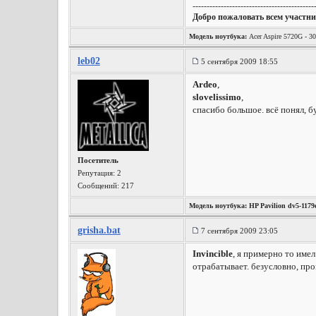
-------------------------------------------
Добро пожаловать всем участни
Модель ноутбука:
Acer Aspire 5720G -
WD Scorpio Blue 500Gb 5400rpm HDD, M
leb02
5 сентября 2009 18:55
Ardeo
,
slovelissimo
,
спасибо большое. всё понял, бу
Посетитель
Репутация:
2
Сообщений: 217
Модель ноутбука:
HP Pavilion dv5-1179
Windows Vista Home Premium SP2 x86)
grisha.bat
7 сентября 2009 23:05
Invincible
, я примерно то име
отрабатывает. безусловно, про