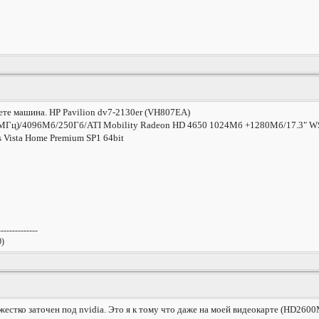
ете машина. HP Pavilion dv7-2130er (VH807EA)
00МГц)/4096Мб/250Гб/ATI Mobility Radeon HD 4650 1024Мб +1280Мб/17.3" 
s Vista Home Premium SP1 64bit
--------------
0)
s жестко заточен под nvidia. Это я к тому что даже на моей видеокарте (HD2