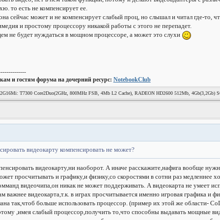
ю. то есть не компенсирует ее.
она сейчас может и не компенсирует слабый проц, но слышал и читал где-то, 
имедия и простому процессору никакой работы с этого не перепадет.
щем не будет нуждаться в мощном процессоре, а может это слухи
--------------
кам и гостям форума на дочерний ресурс:
NotebookClub
 302G16Mi: T7300 Core2Duo(2GHz, 800MHz FSB, 4Mb L2 Cache), RADEON HD2600 512Mb, 4Gb(3,2Gb)
S Windows 7 Домашняя Расширенная 32Bit.
нсировать видеокарту компенсировать не может?
пенсировать видеокарту,ни наоборот. А иначе расскажите,нафига вообще нужн
жет просчитывать и графику,и физику,со скоростями в сотни раз медленнее х
омманд видеочипа,он никак не может поддерживать. А видеокарта не умеет ис
м важнее видеокарта,т.к. в играх просчитывается именно игровая графика и ф
лана так,чтоб больше использовать процессор. (пример их этой же области- Co
) Поэтому ,имея слабый процессор,получить то,что способны выдавать мощные 