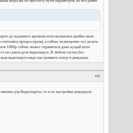
ьшая нагрузка по просчёту кучи параметров, но всё равно
арте до недавнего времени использовалась крайне мало
м считались процессором), а сейчас полноценно это делать
анием 1080p сейчас может справиться даже куцый atom
ует на самом деле видеокарта. В любом случае,без
ала видеокарта-надо настраивать плеер и декодеры.
#45
именно для Видеокарты, то есть настройки декодеров