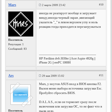
Mars
#10
2 марта 2009 23:42
иногда не реагирует вообще и загружает
винду,иногда-черный экран ,мигающий
указатель "_" в левом верхнем углу и ноль
реакции.тогда приходится перезагружаться
Посетитель
Репутация:
1
Сообщений: 83
---------------------------------------------------------
HP Paviliion dv6-3030er || Acer Aspire 4920g ||
iPhone 2G || eeePC 1000H
Ars
#11
29 мая 2009 15:02
Mars, у ноутов ASUS вход в BIOS кнопка F2.
Вызов меню выбора источника загрузки Esc.
Пробуйте сбросить BIOS.
D.A.L.A.S., если он тормозит сразу после
включения или загрузки ОС, то не факт что в
Посетитель
пыли дело.