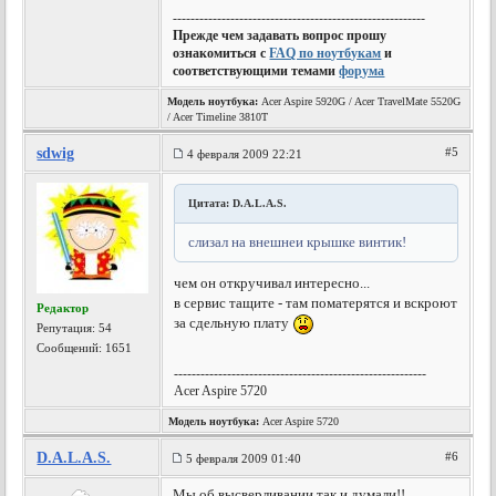
---------------------------------------------------------
Прежде чем задавать вопрос прошу
ознакомиться с
FAQ по ноутбукам
и
соответствующими темами
форума
Модель ноутбука:
Acer Aspire 5920G / Acer TravelMate 5520G
/ Acer Timeline 3810T
sdwig
#5
4 февраля 2009 22:21
Цитата: D.A.L.A.S.
слизал на внешнеи крышке винтик!
чем он откручивал интересно...
в сервис тащите - там поматерятся и вскроют
Редактор
за сдельную плату
Репутация:
54
Сообщений: 1651
---------------------------------------------------------
Acer Aspire 5720
Модель ноутбука:
Acer Aspire 5720
D.A.L.A.S.
#6
5 февраля 2009 01:40
Мы об высверливании так и думали!!