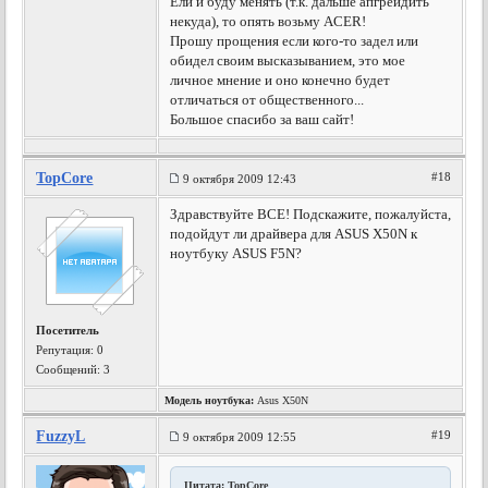
Ели и буду менять (т.к. дальше апгрейдить
некуда), то опять возьму ACER!
Прошу прощения если кого-то задел или
обидел своим высказыванием, это мое
личное мнение и оно конечно будет
отличаться от общественного...
Большое спасибо за ваш сайт!
TopCore
#18
9 октября 2009 12:43
Здравствуйте ВСЕ! Подскажите, пожалуйста,
подойдут ли драйвера для ASUS X50N к
ноутбуку ASUS F5N?
Посетитель
Репутация:
0
Сообщений: 3
Модель ноутбука:
Asus X50N
FuzzyL
#19
9 октября 2009 12:55
Цитата: TopCore