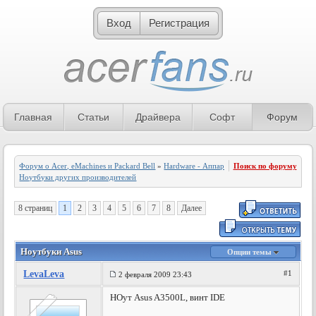
Вход
Регистрация
Главная
Статьи
Драйвера
Софт
Форум
Форум о Acer, eMachines и Packard Bell
»
Hardware - Аппаратное обеспечение
Поиск по форуму
»
Ноутбуки других производителей
8 страниц
1
2
3
4
5
6
7
8
Далее
Ноутбуки Asus
Опции темы
LevaLeva
#1
2 февраля 2009 23:43
НОут Asus A3500L, винт IDE