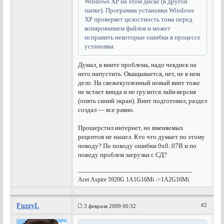
Windows XP на этом диске (в другой
папке). Программа установки Windows
XP проверяет целостность тома перед
копированием файлов и может
исправить некоторые ошибки в процессе
установки.
Думал, в винте проблема, надо чекдиск на
него напустить. Окащывается, нет, не в нем
дело. На свежекупленный новый винт тоже
не встает винда и не грузится лайв-версия
(опять синий экран). Винт подготовил, раздел
создал — все равно.
Прошерстил интернет, но вменяемых
рецептов не нашел. Кто что думает по этому
поводу? По поводу ошибки 0х0..07B и по
поводу проблем загрузки с СД?
---------------------------------------------------------
Acer Aspire 5920G 1A1G16Mi ->1A2G16Mi
FuzzyL
#2
3 февраля 2009 00:32