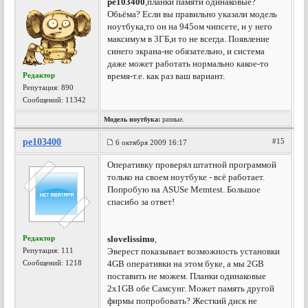
pe103400
,планки памяти одинаковые?
Обьёма? Если вы правильно указали модель
ноутбука,то он на 945ом чипсете, и у него
максимум в 3ГБ,и то не всегда. Появление
синего экрана-не обязательно, и система
даже может работать нормально какое-то
Редактор
время-т.е. как раз ваш вариант.
Репутация:
890
Сообщений: 11342
Модель ноутбука:
разные.
pe103400
#15
6 октября 2009 16:17
Оперативку проверял штатной программой
только на своем ноутбуке - всё работает.
Попробую на ASUSe Memtest. Большое
спасибо за ответ!
Редактор
slovelissimo
,
Репутация:
111
Эверест показывает возможность установки
Сообщений: 1218
4GB оперативки на этом буке, а мы 2GB
поставить не можем. Планки одинаковые
2х1GB обе Самсунг. Может память другой
фирмы попробовать? Жесткий диск не