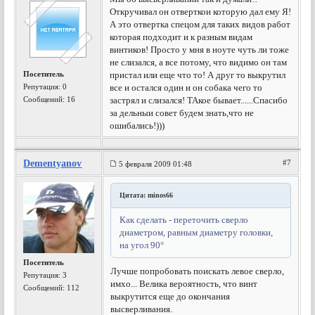
Откручивал он отверткои которую дал ему Я!
А это отвертка спецом для таких видов работ
которая подходит и к разным видам
винтиков! Просто у мня в ноуте чуть ли тоже
не слизался, а все потому, что видимо он там
Посетитель
пристал или еще что то! А друг то выкрутил
Репутация:
0
все и остался один и он собака чего то
Сообщений: 16
застрял и слизался! ТАкое бывает......Спасибо
за дельныи совет будем знать,что не
ошибались!)))
Dementyanov
#7
5 февраля 2009 01:48
Цитата: minos66
Как сделать - переточить сверло
диаметром, равным диаметру головки,
на угол 90°
Посетитель
Лучше попробовать поискать левое сверло,
Репутация:
3
имхо... Велика вероятность, что винт
Сообщений: 112
выкрутится еще до окончания
высверливания.