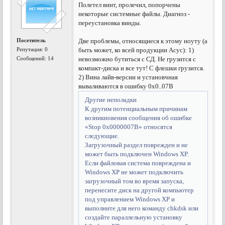
Полетел винт, пролечил, попорчены
некоторые системные файлы. Диагноз -
переустановка винды.
Посетитель
Две проблемы, относящиеся к этому ноуту (а
Репутация:
0
быть может, ко всей продукции Асус): 1)
Сообщений: 14
невозможно бутиться с СД. Не грузится с
компакт-диска и все тут! С флешки грузится.
2) Вина лайв-версии и установчная
вываливаются в ошибку 0х0..07B
Другие неполадки
К другим потенциальным причинам
возникновения сообщения об ошибке
«Stop 0x0000007B» относятся
следующие.
Загрузочный раздел поврежден и не
может быть подключен Windows XP.
Если файловая система повреждена и
Windows XP не может подключить
загрузочный том во время запуска,
перенесите диск на другой компьютер
под управлением Windows XP и
выполните для него команду chkdsk или
создайте параллельную установку