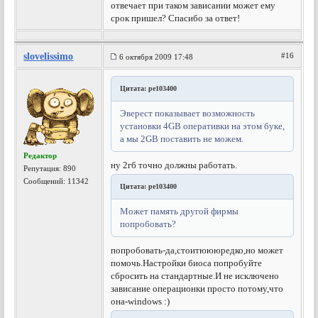
отвечает при таком зависании может ему
срок пришел? Спасибо за ответ!
slovelissimo
#16
6 октября 2009 17:48
Цитата: pe103400
Эверест показывает возможность
установки 4GB оперативки на этом буке,
а мы 2GB поставить не можем.
Редактор
ну 2гб точно должны работать.
Репутация:
890
Сообщений: 11342
Цитата: pe103400
Может память другой фирмы
попробовать?
попробовать-да,стоитюююредко,но может
помочь.Настройки биоса попробуйте
сбросить на стандартные.И не исключено
зависание операционки просто потому,что
она-windows :)