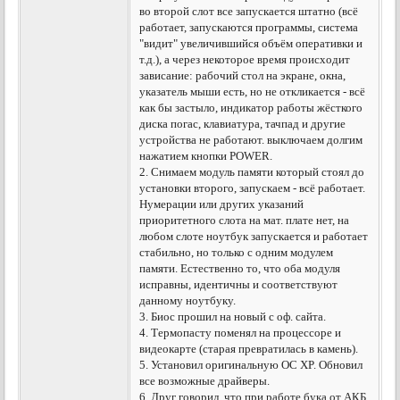
во второй слот все запускается штатно (всё
работает, запускаются программы, система
"видит" увеличившийся объём оперативки и
т.д.), а через некоторое время происходит
зависание: рабочий стол на экране, окна,
указатель мыши есть, но не откликается - всё
как бы застыло, индикатор работы жёсткого
диска погас, клавиатура, тачпад и другие
устройства не работают. выключаем долгим
нажатием кнопки POWER.
2. Снимаем модуль памяти который стоял до
установки второго, запускаем - всё работает.
Нумерации или других указаний
приоритетного слота на мат. плате нет, на
любом слоте ноутбук запускается и работает
стабильно, но только с одним модулем
памяти. Естественно то, что оба модуля
исправны, идентичны и соответствуют
данному ноутбуку.
3. Биос прошил на новый с оф. сайта.
4. Термопасту поменял на процессоре и
видеокарте (старая превратилась в камень).
5. Установил оригинальную ОС XP. Обновил
все возможные драйверы.
6. Друг говорил, что при работе бука от АКБ