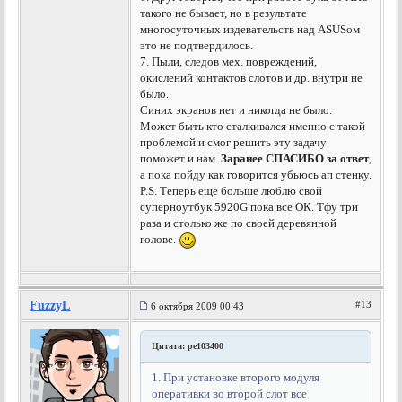
такого не бывает, но в результате
многосуточных издевательств над ASUSом
это не подтвердилось.
7. Пыли, следов мех. повреждений,
окислений контактов слотов и др. внутри не
было.
Синих экранов нет и никогда не было.
Может быть кто сталкивался именно с такой
проблемой и смог решить эту задачу
поможет и нам.
Заранее СПАСИБО за ответ
,
а пока пойду как говорится убьюсь ап стенку.
P.S. Теперь ещё больше люблю свой
суперноутбук 5920G пока все ОК. Тфу три
раза и столько же по своей деревянной
голове.
FuzzyL
#13
6 октября 2009 00:43
Цитата: pe103400
1. При установке второго модуля
оперативки во второй слот все