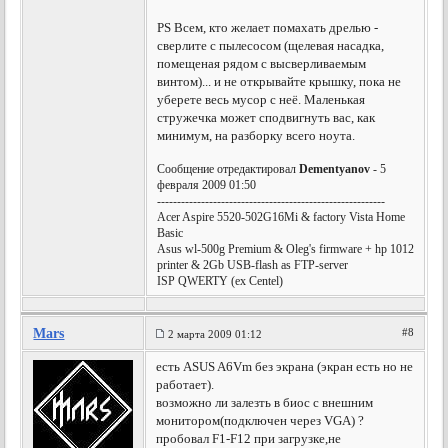
PS Всем, кто желает помахать дрелью -
сверлите с пылесосом (щелевая насадка,
помещеная рядом с высверливаемым
винтом)... и не открывайте крышку, пока не
уберете весь мусор с неё. Маленькая
стружечка может сподвигнуть вас, как
минимум, на разборку всего ноута.
Сообщение отредактировал
Dementyanov
- 5
февраля 2009 01:50
---------------------------------------------------------
Acer Aspire 5520-502G16Mi & factory Vista Home
Basic
Asus wl-500g Premium & Oleg's firmware + hp 1012
printer & 2Gb USB-flash as FTP-server
ISP QWERTY (ex Centel)
Mars
#8
2 марта 2009 01:12
есть ASUS A6Vm без экрана (экран есть но не
работает).
возможно ли залезть в биос с внешним
монитором(подключен через VGA) ?
пробовал F1-F12 при загрузке,не