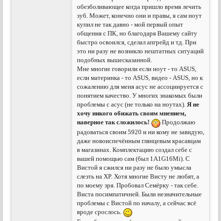
обезболивающее когда пришло время лечить
зуб. Может, конечно они и правы, я сам ноут
купил не так давно - мой первый опыт
общения с ПК, но благодаря Вашему сайту
быстро освоился, сделал апгрейд и тд. При
это ни разу не возникло нештатных ситуаций
подобных вышесказанной.
Мне многие говорили если ноут - то ASUS,
если материнка - то ASUS, видео - ASUS, но к
сожалению для меня асус не ассоциируется с
понятием качество. У многих знакомых были
проблемы с асус (не только на ноутах).
Я не
хочу никого обижать своим мнением,
наверное так сложилось!
Продолжаю
радоваться своим 5920 и ни кому не завидую,
даже новоиспечённым глянцевым красавцам
в магазинах. Комплектацию создал себе с
вашей помощью сам (был 1A1G16Mi). С
Вистой я сжился ни разу не было умысла
слезть на XP. Хотя многие Висту не любят, а
по моему зря. Пробовал Семёрку - так себе.
Виста посимпатичней. Были незначительные
проблемы с Вистой по началу, а сейчас всё
вроде срослось.