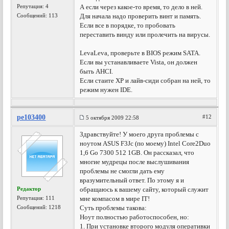
Репутация:
4
А если через какое-то время, то дело в ней.
Сообщений: 113
Для начала надо проверить винт и память.
Если все в порядке, то пробовать
переставить винду или пролечить на вирусы.
LevaLeva, проверьте в BIOS режим SATA.
Если вы устанавливаете Vista, он должен
быть AHCI.
Если стаите XP и лайв-сиди собран на ней, то
режим нужен IDE.
pe103400
#12
5 октября 2009 22:58
Здравствуйте! У моего друга проблемы с
ноутом ASUS F3Jc (по моему) Intel Core2Duo
1,6 Go 7300 512 1GB. Он рассказал, что
многие мудрецы после выслушивания
проблемы не смогли дать ему
вразумительный ответ. По этому я и
Редактор
обращаюсь к вашему сайту, который служит
Репутация:
111
мне компасом в мире IT!
Сообщений: 1218
Суть проблемы такова:
Ноут полностью работоспособен, но:
1. При установке второго модуля оперативки