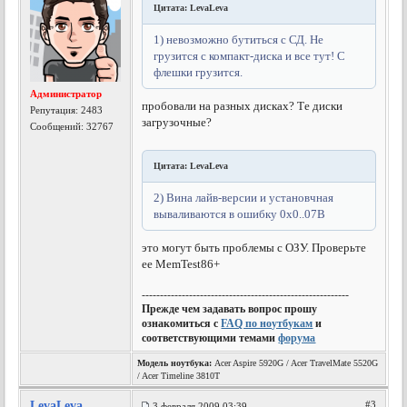
Цитата: LevaLeva
1) невозможно бутиться с СД. Не
грузится с компакт-диска и все тут! С
флешки грузится.
Администратор
пробовали на разных дисках? Те диски
Репутация:
2483
загрузочные?
Сообщений: 32767
Цитата: LevaLeva
2) Вина лайв-версии и установчная
вываливаются в ошибку 0х0..07B
это могут быть проблемы с ОЗУ. Проверьте
ее MemTest86+
---------------------------------------------------------
Прежде чем задавать вопрос прошу
ознакомиться с
FAQ по ноутбукам
и
соответствующими темами
форума
Модель ноутбука:
Acer Aspire 5920G / Acer TravelMate 5520G
/ Acer Timeline 3810T
LevaLeva
#3
3 февраля 2009 03:39