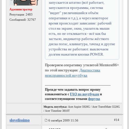
запускается штатно (всё работает,
запускаются программы, система
Администратор
"видит" увеличившийся объём
Репутация:
2483
оперативки и т.д.), а через некоторое
Сообщений: 32767
время происходит зависание: рабочий
стол на экране, окна, указатель мыши
есть, но не откликается - всё как бы
застыло, индикатор работы жёсткого
диска погас, клавиатура, тачпад и другие
устройства не работают. выключаем
долгим нажатием кнопки POWER.
Проверяем оперативку утилитой Memtest86+
по этой инструкции:
Диагностика
неисправностей ноутбука
---------------------------------------------------------
Прежде чем задавать вопрос прошу
ознакомиться с
FAQ по ноутбукам
и
соответствующими темами
форума
Модель ноутбука:
Acer Aspire 5920G / Acer TravelMate 5520G
/ Acer Timeline 3810T
slovelissimo
#14
6 октября 2009 11:56