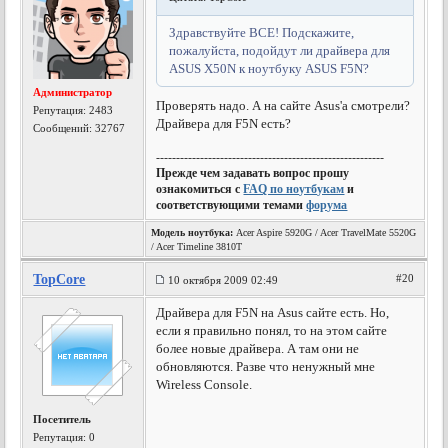
Здравствуйте ВСЕ! Подскажите,
пожалуйста, подойдут ли драйвера для
ASUS X50N к ноутбуку ASUS F5N?
Администратор
Проверять надо. А на сайте Asus'а смотрели?
Репутация:
2483
Драйвера для F5N есть?
Сообщений: 32767
---------------------------------------------------------
Прежде чем задавать вопрос прошу
ознакомиться с
FAQ по ноутбукам
и
соответствующими темами
форума
Модель ноутбука:
Acer Aspire 5920G / Acer TravelMate 5520G
/ Acer Timeline 3810T
TopCore
#20
10 октября 2009 02:49
Драйвера для F5N на Asus сайте есть. Но,
если я правильно понял, то на этом сайте
более новые драйвера. А там они не
обновляются. Разве что ненужный мне
Wireless Console.
Посетитель
Репутация:
0