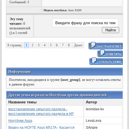
Сообщений: 3
Модель ноутбука:
Asus X50N
Эту тему
читают:
0
пользователей
(
) и 1 гостей
8 страниц
1
2
3
4
5
6
7
8
Далее
Информация
Посетители, находящиеся в группе
{user_group}
, не могут оставлять ответы
в данном форуме.
Другие темы из раздела Ноутбуки других производителей
Название темы
Автор
восстановление скрытого раздела -
leonidas-kv
восстановление скрытого раздела в HP
Ноутбуки Asus
LevaLeva
Видео на НОУТЕ Asus M51TA - Касается
SAngre