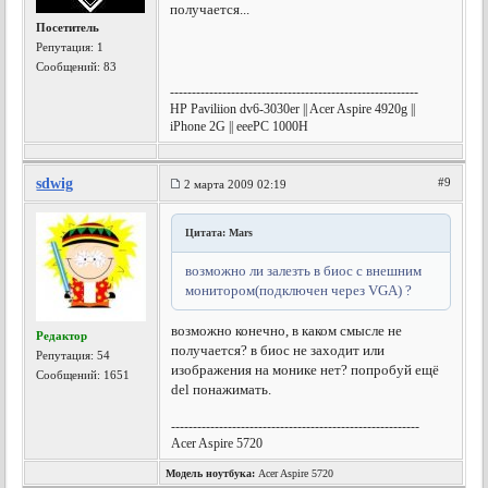
получается...
Посетитель
Репутация:
1
Сообщений: 83
---------------------------------------------------------
HP Paviliion dv6-3030er || Acer Aspire 4920g ||
iPhone 2G || eeePC 1000H
sdwig
#9
2 марта 2009 02:19
Цитата: Mars
возможно ли залезть в биос с внешним
монитором(подключен через VGA) ?
возможно конечно, в каком смысле не
Редактор
получается? в биос не заходит или
Репутация:
54
изображения на монике нет? попробуй ещё
Сообщений: 1651
del понажимать.
---------------------------------------------------------
Acer Aspire 5720
Модель ноутбука:
Acer Aspire 5720