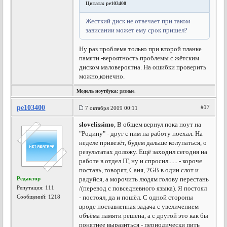
Цитата: pe103400
Жесткий диск не отвечает при таком
зависании может ему срок пришел?
Ну раз проблема только при второй планке
памяти -вероятность проблемы с жётским
диском маловероятна. На ошибки проверить
можно,конечно.
Модель ноутбука:
разные.
pe103400
#17
7 октября 2009 00:11
slovelissimo
, В общем вернул пока ноут на
"Родину" - друг с ним на работу поехал. На
неделе привезёт, будем дальше колупаться, о
результатах доложу. Ещё заходил сегодня на
работе в отдел IT, ну и спросил...... - короче
поставь, говорят, Саня, 2GB в один слот и
Редактор
радуйся, а морочить людям голову перестань
Репутация:
111
/(перевод с повседневного языка). Я постоял
Сообщений: 1218
- постоял, да и пошёл. С одной стороны
вроде поставленная задача с увеличением
объёма памяти решена, а с другой это как бы
понятнее выразиться - периодически пить