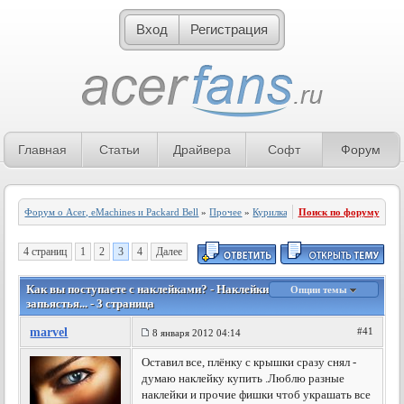
Вход
Регистрация
Главная
Статьи
Драйвера
Софт
Форум
Форум о Acer, eMachines и Packard Bell
»
Прочее
»
Курилка
Поиск по форуму
4 страниц
1
2
3
4
Далее
Как вы поступаете с наклейками? - Наклейки на подставке под
Опции темы
запьястья... - 3 страница
marvel
#41
8 января 2012 04:14
Оставил все, плёнку с крышки сразу снял -
думаю наклейку купить .Люблю разные
наклейки и прочие фишки чтоб украшать все