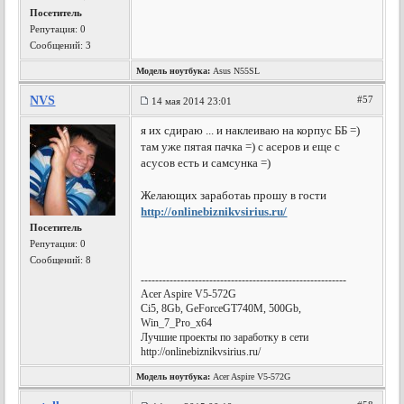
Посетитель
Репутация:
0
Сообщений: 3
Модель ноутбука:
Asus N55SL
NVS
#57
14 мая 2014 23:01
я их сдираю ... и наклеиваю на корпус ББ =)
там уже пятая пачка =) с асеров и еще с
асусов есть и самсунка =)
Желающих заработаь прошу в гости
http://onlinebiznikvsirius.ru/
Посетитель
Репутация:
0
Сообщений: 8
---------------------------------------------------------
Acer Aspire V5-572G
Ci5, 8Gb, GeForceGT740M, 500Gb,
Win_7_Pro_x64
Лучшие проекты по заработку в сети
http://onlinebiznikvsirius.ru/
Модель ноутбука:
Acer Aspire V5-572G