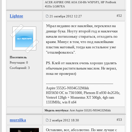
ACER ASPIRE ONE AOA 150-Bb WXPSP3, HP ProBook
4535s LG867EA
Lightee
#52
21 октября 2012 12:27
Убрал недавно все наклейки, переклеил на
днище бука. Ноуту второй год и наклеечки
начали потихоньку стираться, отходить по
краям. Минус в том, что под наклейками
пластик матовый, тогда как остальное уже
"отшлифовалось".
Посетитель
Репутация:
0
PS. Клей от наклеек очень хорошо удалять
Сообщений: 3
обычным растительным маслом. Не верил,
пока не проверил)
---------------------------------------------------------
Aspire 5552G-N934G32Mikk
HD5650 OC to 750/1000, Phenom II n930 4x2GHz,
Vertex4 128gb + Momentus XT 500gb, 4gb ram
1333MHz, win 8 x64
Модель ноутбука:
Acer Aspire 5552G-N934G32Mikk
murzilka
#53
2 ноября 2012 18:30
Оставляю, все, абсолютно. По мне лучше с