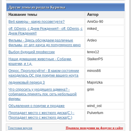
Другие темы из раздела Курилка
Название темы
Автор
Веб камеры - какую посоветуете?
AmiGo-90
off. GDenis, с Днем Рождения!! - off. GDenis, с
miked_
Днем Рождения!!
Фильмы - Здесь обсуждаем различные
Ardeo
фильмы, от арт-хауса до популярного кино
Выбор будущей профессии
terex12
Наши домашние животные - Собачки,
StalkerPS
кошечки, и т.д.
Опрос. Проголосуйте! - В каком состоянии
minos66
находилась ОС при покупке вашего ноута
ледниковый период 3
Majorizka
Что спросить у уходящего админа? -
griin
собираюсь принять лок. сеть небольшой
фирмы
Объявления о покупке и продаже
wind_ost
Пропадает место с жесткого диска(С:) -
Pulvertum
Пропадает место с жесткого диска(С:)
Текстовая версия
Правила поведения на форуме и сайте