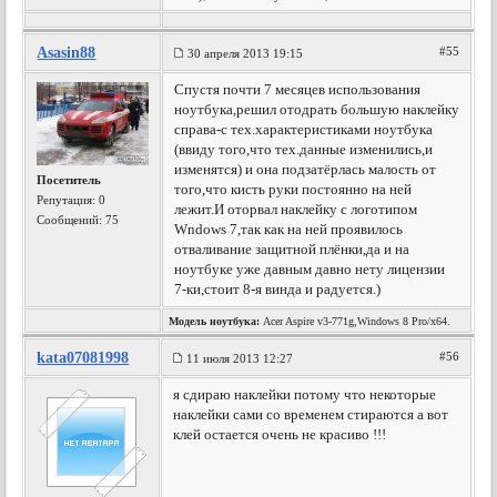
Asasin88
#55
30 апреля 2013 19:15
Спустя почти 7 месяцев использования
ноутбука,решил отодрать большую наклейку
справа-с тех.характеристиками ноутбука
(ввиду того,что тех.данные изменились,и
изменятся) и она подзатёрлась малость от
Посетитель
того,что кисть руки постоянно на ней
Репутация:
0
лежит.И оторвал наклейку с логотипом
Сообщений: 75
Wndows 7,так как на ней проявилось
отваливание защитной плёнки,да и на
ноутбуке уже давным давно нету лицензии
7-ки,стоит 8-я винда и радуется.)
Модель ноутбука:
Acer Aspire v3-771g,Windows 8 Pro/x64.
kata07081998
#56
11 июля 2013 12:27
я сдираю наклейки потому что некоторые
наклейки сами со временем стираются а вот
клей остается очень не красиво !!!