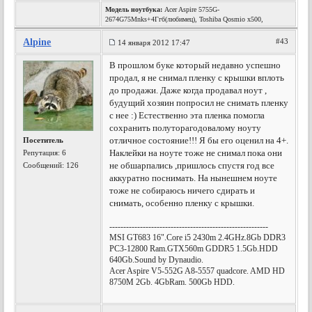
Модель ноутбука:
Acer Aspire 5755G-
2674G75Mnks+4Ггб(любимец), Toshiba Qosmio x500,
Alpine
#43
14 января 2012 17:47
В прошлом буке который недавно успешно
продал, я не снимал пленку с крышки вплоть
до продажи. Даже когда продавал ноут ,
будущий хозяин попросил не снимать пленку
с нее :) Естественно эта пленка помогла
сохранить полуторагодовалому ноуту
отличное состояние!!! Я бы его оценил на 4+.
Посетитель
Наклейки на ноуте тоже не снимал пока они
Репутация:
6
не обшарпались ,пришлось спустя год все
Сообщений: 126
аккуратно поснимать. На нынешнем ноуте
тоже не собираюсь ничего сдирать и
снимать, особенно пленку с крышки.
---------------------------------------------------------
MSI GT683 16".Core i5 2430m 2.4GHz.8Gb DDR3
PC3-12800 Ram.GTX560m GDDR5 1.5Gb.HDD
640Gb.Sound by Dynaudio.
Acer Aspire V5-552G A8-5557 quadcore. AMD HD
8750M 2Gb. 4GbRam. 500Gb HDD.