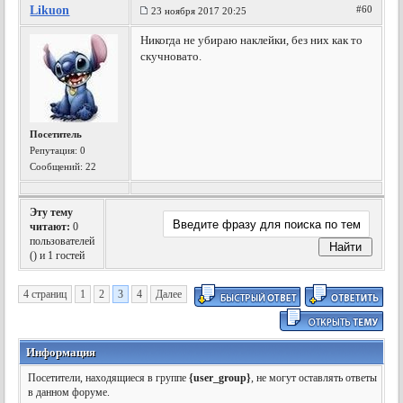
Likuon
#60
23 ноября 2017 20:25
Никогда не убираю наклейки, без них как то
скучновато.
Посетитель
Репутация:
0
Сообщений: 22
Эту тему
читают:
0
пользователей
(
) и 1 гостей
4 страниц
1
2
3
4
Далее
Информация
Посетители, находящиеся в группе
{user_group}
, не могут оставлять ответы
в данном форуме.