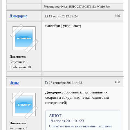
Модель ноутбука:
8951G-26716G2TBnkk Win10 Pro
Диодорис
#49
12 марта 2012 22:24
наклейки ) украшают)
Посетитель
Репутация:
0
Сообщений: 20
drmz
#50
27 сентября 2012 14:25
Диодорис
, особенно когда решишь их
содрать а вокруг них четкая окантовка
потертостей)
AIIIOT
19 апреля 2011 01:23
Посетитель
Сразу же после покупки мне оторвали
Репутация:
0