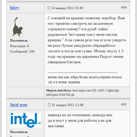
hitry
#44
14 января 2012 19:49
С пленкой на крышке помоему перебор. Вам
что -приятно смотреть на засаленную
страшную пленку? и в душЕ тайно
радоваться "вот какая там у меня чистая
крышка " А на самом деле так её и не увидеть
Посетитель
ни разу.Лучше аккуратно обращайтесь
Репутация:
6
.носите в чехле или сумке. Моему ноуту 1.5
Сообщений: 106
года -на крышке ни царапины.Радует своим
глянцевым блеском.
---------------------------------------------------------
жизнь она как зебра.белая полоса,чёрная полоса
.ну а в конце задница.
Модель ноутбука:
Acer aspire one 533 .n455 1.6ghz/2gb
ddr3/gma 3150/250 gb
Intel user
#45
31 января 2012 12:48
никогда их не отклеиваю, некогда мне
да и ноут у меня для работы а не для
выставки.
Посетитель