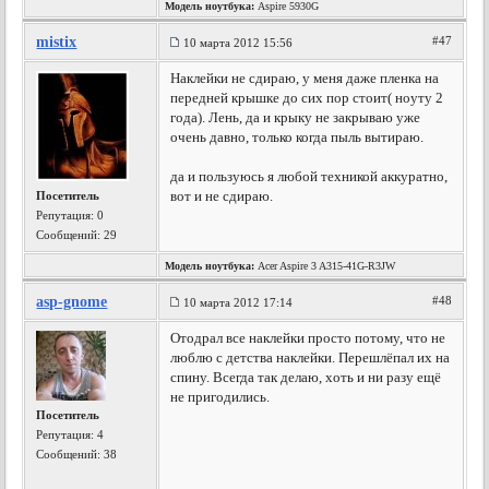
Модель ноутбука:
Аspire 5930G
mistix
#47
10 марта 2012 15:56
Наклейки не сдираю, у меня даже пленка на
передней крышке до сих пор стоит( ноуту 2
года). Лень, да и крыку не закрываю уже
очень давно, только когда пыль вытираю.
да и пользуюсь я любой техникой аккуратно,
вот и не сдираю.
Посетитель
Репутация:
0
Сообщений: 29
Модель ноутбука:
Acer Aspire 3 A315-41G-R3JW
asp-gnome
#48
10 марта 2012 17:14
Отодрал все наклейки просто потому, что не
люблю с детства наклейки. Перешлёпал их на
спину. Всегда так делаю, хоть и ни разу ещё
не пригодились.
Посетитель
Репутация:
4
Сообщений: 38