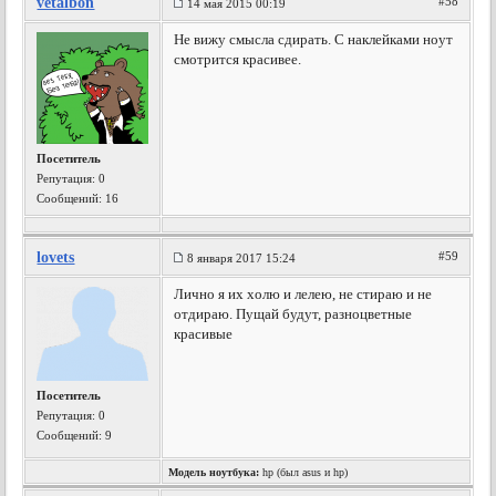
vetalbon
#58
14 мая 2015 00:19
Не вижу смысла сдирать. С наклейками ноут
смотрится красивее.
Посетитель
Репутация:
0
Сообщений: 16
lovets
#59
8 января 2017 15:24
Лично я их холю и лелею, не стираю и не
отдираю. Пущай будут, разноцветные
красивые
Посетитель
Репутация:
0
Сообщений: 9
Модель ноутбука:
hp (был asus и hp)