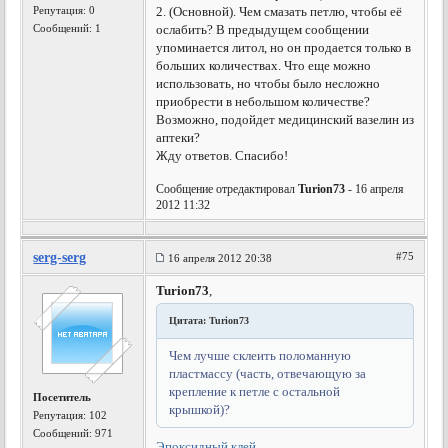
Репутация:
0
2. (Основной). Чем смазать петлю, чтобы её
Сообщений: 1
ослабить? В предыдущем сообщении
упоминается литол, но он продается только в
больших количествах. Что еще можно
использовать, но чтобы было несложно
приобрести в небольшом количестве?
Возможно, подойдет медицинский вазелин из
аптеки?
Жду ответов. Спасибо!
Сообщение отредактировал
Turion73
- 16 апреля
2012 11:32
serg-serg
#75
16 апреля 2012 20:38
Turion73
,
Цитата: Turion73
Чем лучше склеить поломанную
пластмассу (часть, отвечающую за
крепление к петле с остальной
Посетитель
крышкой)?
Репутация:
102
Сообщений: 971
Эпоксидный клей