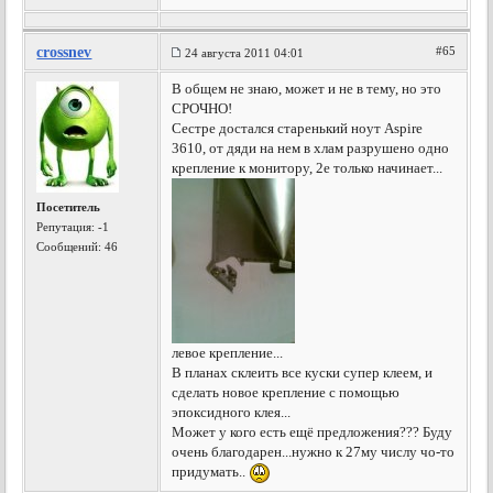
crossnev
#65
24 августа 2011 04:01
В общем не знаю, может и не в тему, но это
СРОЧНО!
Сестре достался старенький ноут Aspire
3610, от дяди на нем в хлам разрушено одно
крепление к монитору, 2е только начинает...
Посетитель
Репутация:
-1
Сообщений: 46
левое крепление...
В планах склеить все куски супер клеем, и
сделать новое крепление с помощью
эпоксидного клея...
Может у кого есть ещё предложения??? Буду
очень благодарен...нужно к 27му числу чо-то
придумать..