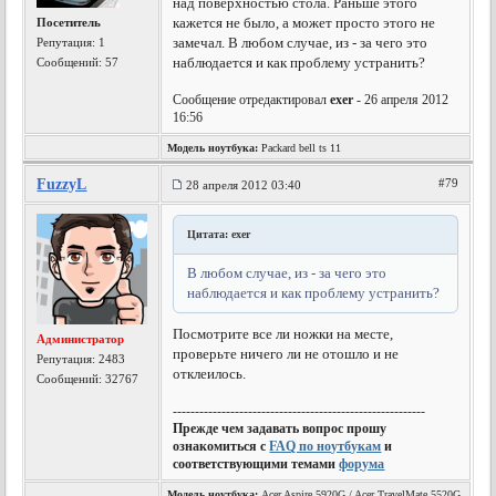
над поверхностью стола. Раньше этого
кажется не было, а может просто этого не
Посетитель
замечал. В любом случае, из - за чего это
Репутация:
1
наблюдается и как проблему устранить?
Сообщений: 57
Сообщение отредактировал
exer
- 26 апреля 2012
16:56
Модель ноутбука:
Packard bell ts 11
FuzzyL
#79
28 апреля 2012 03:40
Цитата: exer
В любом случае, из - за чего это
наблюдается и как проблему устранить?
Посмотрите все ли ножки на месте,
Администратор
проверьте ничего ли не отошло и не
Репутация:
2483
отклеилось.
Сообщений: 32767
---------------------------------------------------------
Прежде чем задавать вопрос прошу
ознакомиться с
FAQ по ноутбукам
и
соответствующими темами
форума
Модель ноутбука:
Acer Aspire 5920G / Acer TravelMate 5520G