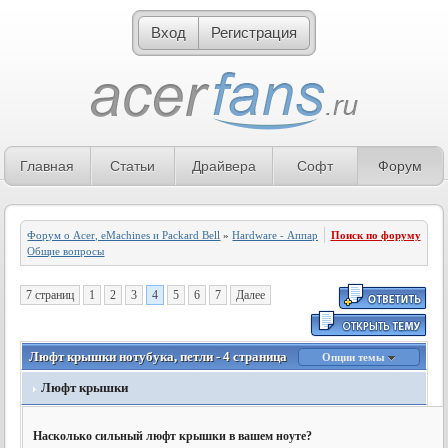
Вход
Регистрация
Главная
Статьи
Драйвера
Софт
Форум
Форум о Acer, eMachines и Packard Bell
»
Hardware - Аппаратное обеспечение
Поиск по форуму
»
Общие вопросы
7 страниц
1
2
3
4
5
6
7
Далее
Люфт крышки нотубука, петли - 4 страница
Опции темы
Люфт крышки
Насколько сильный люфт крышки в вашем ноуте?