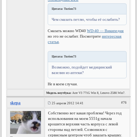
Цитата: Turion73
Чем смазать петлю, чтобы её ослабить?
Смазать можно WD40
WD-40 — Википедия
но это не ослабит. Посмотрите
интересная
статья
.
Цитата: Turion73
Возможно, подойдет медицинский
вазелин из аптеки?
Не в коем случаи.
Модель ноутбука:
Acer V3 771G Win 8, Lenovo Z580.Win7.
skepa
#76
25 апреля 2012 14:41
Собственно вот какая проблема! Через год
использования на моем 5551g начала
крошится верхняя часть корпуса с левой
стороны над петлей. Созвонился с
сервисным центром чтоб заказать крышку.