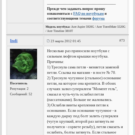
---------------------------------------------------------
Прежде чем задавать вопрос прошу
ознакомиться с
FAQ по ноутбукам
и
соответствующими темами
форума
Модель ноутбука:
Acer Aspire 5920G / Acer TravelMate 5520G
/ Acer Timeline 3810T
Indi
#73
23 марта 2012 01:45
Несколько раз приносили ноутбуки с
сильным люфтом крышки ноутбука.
Причины:
1) Треснула сама петля - меняется заменой
петли. Ссылка на магазин - в посте № 70.
2) Треснуло чугунное (стальное) основание
петли, на которое она крепится. В обоих
Посетитель
случаях залил суперклеем "Момент гель",
Репутация:
2
смазал и чуть-чуть ослабил петли
Сообщений: 52
(пассатижами). Больше не жаловались.
3) Ослабли винты крепления петли к
основанию. Если основание чугунное - в
каждую дырку под болт залить суперклея
(чугун хрупкий, второй раз затянуть не
получится - сорвете резьбу), петли смазать и
ослабить, болты затянуть. Если стальное