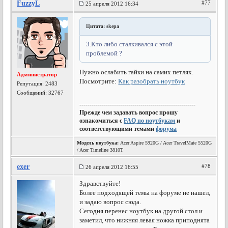
FuzzyL
#77
25 апреля 2012 16:34
Цитата: skepa
3.Кто либо сталкивался с этой
проблемой ?
Нужно ослабить гайки на самих петлях.
Администратор
Посмотрите:
Как разобрать ноутбук
Репутация:
2483
Сообщений: 32767
---------------------------------------------------------
Прежде чем задавать вопрос прошу
ознакомиться с
FAQ по ноутбукам
и
соответствующими темами
форума
Модель ноутбука:
Acer Aspire 5920G / Acer TravelMate 5520G
/ Acer Timeline 3810T
exer
#78
26 апреля 2012 16:55
Здравствуйте!
Более подходящей темы на форуме не нашел,
и задаю вопрос сюда.
Сегодня перенес ноутбук на другой стол и
заметил, что нижняя левая ножка приподнята