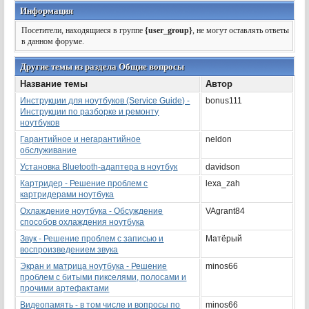
Информация
Посетители, находящиеся в группе
{user_group}
, не могут оставлять ответы
в данном форуме.
Другие темы из раздела Общие вопросы
Название темы
Автор
Инструкции для ноутбуков (Service Guide) -
bonus111
Инструкции по разборке и ремонту
ноутбуков
Гарантийное и негарантийное
neldon
обслуживание
Установка Bluetooth-адаптера в ноутбук
davidson
Картридер - Решение проблем с
lexa_zah
картридерами ноутбука
Охлаждение ноутбука - Обсуждение
VAgrant84
способов охлаждения ноутбука
Звук - Решение проблем с записью и
Матёрый
воспроизведением звука
Экран и матрица ноутбука - Решение
minos66
проблем с битыми пикселями, полосами и
прочими артефактами
Видеопамять - в том числе и вопросы по
minos66