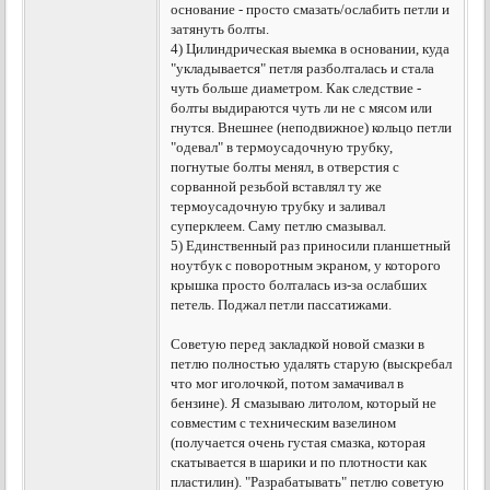
основание - просто смазать/ослабить петли и
затянуть болты.
4) Цилиндрическая выемка в основании, куда
"укладывается" петля разболталась и стала
чуть больше диаметром. Как следствие -
болты выдираются чуть ли не с мясом или
гнутся. Внешнее (неподвижное) кольцо петли
"одевал" в термоусадочную трубку,
погнутые болты менял, в отверстия с
сорванной резьбой вставлял ту же
термоусадочную трубку и заливал
суперклеем. Саму петлю смазывал.
5) Единственный раз приносили планшетный
ноутбук с поворотным экраном, у которого
крышка просто болталась из-за ослабших
петель. Поджал петли пассатижами.
Советую перед закладкой новой смазки в
петлю полностью удалять старую (выскребал
что мог иголочкой, потом замачивал в
бензине). Я смазываю литолом, который не
совместим с техническим вазелином
(получается очень густая смазка, которая
скатывается в шарики и по плотности как
пластилин). "Разрабатывать" петлю советую