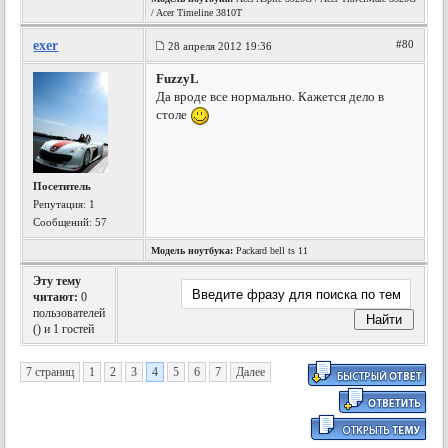
/ Acer Timeline 3810T
exer
#80
28 апреля 2012 19:36
FuzzyL
Да вроде все нормально. Кажется дело в
столе
Посетитель
Репутация:
1
Сообщений: 57
Модель ноутбука:
Packard bell ts 11
Эту тему
читают:
0
пользователей
(
) и 1 гостей
7 страниц
1
2
3
4
5
6
7
Далее