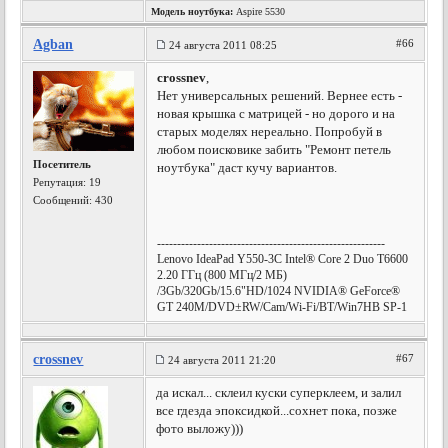
Модель ноутбука:
Aspire 5530
Agban
#66
24 августа 2011 08:25
crossnev
,
Нет универсальных решений. Вернее есть -
новая крышка с матрицей - но дорого и на
старых моделях нереально. Попробуй в
любом поисковике забить "Ремонт петель
Посетитель
ноутбука" даст кучу вариантов.
Репутация:
19
Сообщений: 430
---------------------------------------------------------
Lenovo IdeaPad Y550-3C Intel® Core 2 Duo T6600
2.20 ГГц (800 МГц/2 МБ)
/3Gb/320Gb/15.6"HD/1024 NVIDIA® GeForce®
GT 240M/DVD±RW/Cam/Wi-Fi/BT/Win7HB SP-1
crossnev
#67
24 августа 2011 21:20
да искал... склеил куски суперклеем, и залил
все гдезда эпоксидкой...сохнет пока, позже
фото выложу)))