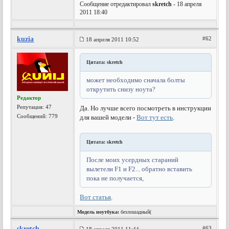
Сообщение отредактировал
skretch
- 18 апреля
2011 18:40
kuzia
#62
18 апреля 2011 10:52
Цитата: skretch
может необходимо сначала болты
открутить снизу ноута?
Редактор
Репутация:
47
Да. Но лучше всего посмотреть в инструкции
Сообщений: 779
для вашей модели -
Вот тут есть
.
Цитата: skretch
После моих усердных стараний
вылетели F1 и F2... обратно вставить
пока не получается,
Вот статья
.
Модель ноутбука:
безлошадный(
skretch
#63