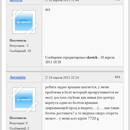
18 апреля 2011 11:44
del
Посетитель
Репутация:
-1
Сообщений: 10
Сообщение отредактировал
skretch
- 18 апреля
2011 18:39
Aeromiss
#64
24 апреля 2011 22:14
ребята ладно крышка шатается, у меня
проблема я болт который прокручивается не
могу достать глубоко как никак (по центру
корпуса один из болтов крышки
закрывающей проц и видюху.....) ..... как такие
болты доставать? а то видюха скоро сгореть
Посетитель
может... у меня acer aspire 7720 g
Репутация:
0
Сообщений: 2