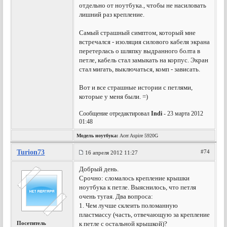
отдельно от ноутбука., чтобы не насиловать
лишний раз крепление.
Самый страшный симптом, который мне
встречался - изоляция силового кабеля экрана
перетерлась о шляпку выдранного болта в
петле, кабель стал замыкать на корпус. Экран
стал мигать, выключаться, комп - зависать.
Вот и все страшные истории с петлями,
которые у меня были. =)
Сообщение отредактировал
Indi
- 23 марта 2012
01:48
Модель ноутбука:
Acer Aspire 5920G
Turion73
#74
16 апреля 2012 11:27
Добрый день.
Срочно: сломалось крепление крышки
ноутбука к петле. Выяснилось, что петля
очень тугая. Два вопроса:
1. Чем лучше склеить поломанную
пластмассу (часть, отвечающую за крепление
Посетитель
к петле с остальной крышкой)?