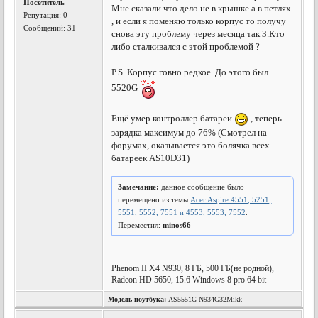
Посетитель
Мне сказали что дело не в крышке а в петлях
Репутация:
0
, и если я поменяю только корпус то получу
Сообщений: 31
снова эту проблему через месяца так 3.Кто
либо сталкивался с этой проблемой ?
P.S. Корпус говно редкое. До этого был
5520G
Ещё умер контроллер батареи
, теперь
зарядка максимум до 76% (Смотрел на
форумах, оказывается это болячка всех
батареек AS10D31)
Замечание:
данное сообщение было
перемещено из темы
Acer Aspire 4551, 5251,
5551, 5552, 7551 и 4553, 5553, 7552
.
Переместил:
minos66
---------------------------------------------------------
Phenom II X4 N930, 8 ГБ, 500 ГБ(не родной),
Radeon HD 5650, 15.6 Windows 8 pro 64 bit
Модель ноутбука:
AS5551G-N934G32Mikk