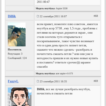
2011 00:47
Модель ноутбука:
Aspire 5530
Dillik
#68
22 сентября 2011 16:07
всем привет, помогите плиз советом , имеется
ноутбук асер 5738 , ему 1,5 года , проблема с
петлями на которых держится экран , они
стали ооочень туго открываться с
поскрипыванием , такое чувство возникает
что в один день просто лопнет петля,
скажите что можно сделать - разобрать и
Посетитель
почитстить смазать петли ? или они уже в
Репутация:
3
негодность пришли и их нужно новые купить
Сообщений: 124
и поставить? ответьте срочно))) заранее
спасибо
Модель ноутбука:
acer aspire v5-573
FuzzyL
#69
23 сентября 2011 16:35
Dillik
, все же лучше разобрать ноутбук,
почистить и смазать петли