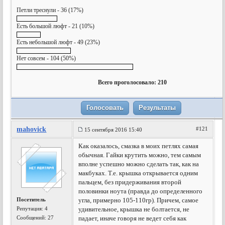
Петли треснули - 36 (17%)
Есть большой люфт - 21 (10%)
Есть небольшой люфт - 49 (23%)
Нет совсем - 104 (50%)
Всего проголосовало: 210
mahovick
#121
15 сентября 2016 15:40
Как оказалось, смазка в моих петлях самая
обычная. Гайки крутить можно, тем самым
вполне успешно можно сделать так, как на
макбуках. Т.е. крышка открывается одним
пальцем, без придерживания второй
половинки ноута (правда до определенного
Посетитель
угла, примерно 105-110гр). Причем, самое
Репутация:
4
удивительное, крышка не болтается, не
Сообщений: 27
падает, иначе говоря не ведет себя как