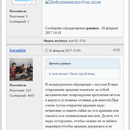
Посетитель
Репутация:
0
Сообщений: 1
Сообщение отредактировал
patanya
- 26 февраля
2017 14:18
Модель ноутбука:
Acer E1- 571G
barankin
#125
26 февраля 2017 15:05
Цитата: patanya
в чем может быть проблема,
В неаккуратном обращении с ноутом.Резкое
Посетитель
открывание крышки повлекло за собой
Репутация:
524
механические повреждения крепления петель
Сообщений: 4447
в корпусе (сломаны отливки для винтов).При
очень тугом открытии крышки надо
немножко ославить гайки на оси крышки или
смазать оси силиконовым маслом. Делать это
надо осторожно, чтобы сильно не ослабить
шарниры (чтобы крышка держалась и не