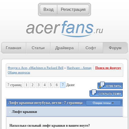
Вход
Регистрация
Главная
Статьи
Драйвера
Софт
Форум
Форум о Acer, eMachines и Packard Bell
»
Hardware - Аппаратное обеспечение
Поиск по форуму
»
Общие вопросы
7 страниц
1
2
3
4
5
6
7
Далее
Люфт крышки нотубука, петли - 7 страница
Опции темы
Люфт крышки
Насколько сильный люфт крышки в вашем ноуте?