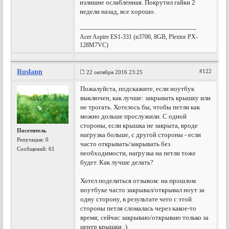
излишне ослабленная. Покрутил гайки 2
недели назад, все хорошо.
---------------------------------------------------------
Acer Aspire ES1-331 (n3700, 8GB, Plextor PX-
128M7VC)
Ruslann
#122
22 октября 2016 23:25
Пожалуйста, подскажите, если ноутбук
выключен, как лучше: закрывать крышку или
не трогать. Хотелось бы, чтобы петли как
можно дольше прослужили. С одной
стороны, если крышка не закрыта, вроде
Посетитель
нагрузка больше, с другой стороны - если
Репутация:
0
часто открывать/закрывать без
Сообщений: 61
необходимости, нагрузка на петли тоже
будет. Как лучше делать?
Хотел поделиться отзывом: на прошлом
ноутбуке часто закрывал/открывал ноут за
одну сторону, в результате чего с этой
стороны петля сломалась через какое-то
время; сейчас закрываю/открываю только за
центр крышки :)