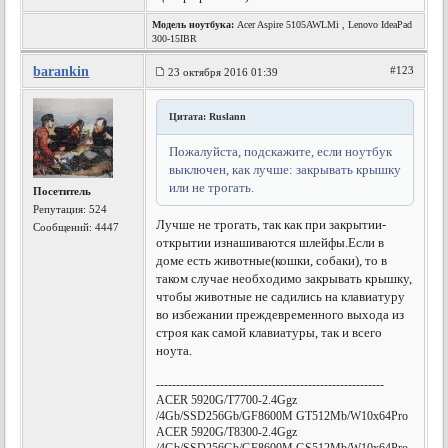
Модель ноутбука:
Acer Aspire 5105AWLMi , Lenovo IdeaPad
300-15IBR
barankin
#123
23 октября 2016 01:39
Цитата: Ruslann
Пожалуйста, подскажите, если ноутбук
выключен, как лучше: закрывать крышку
или не трогать.
Посетитель
Репутация:
524
Лучше не трогать, так как при закрытии-
Сообщений: 4447
открытии изнашиваются шлейфы.Если в
доме есть животные(кошки, собаки), то в
таком случае необходимо закрывать крышку,
чтобы животные не садились на клавиатуру
во избежании преждевременного выхода из
строя как самой клавиатуры, так и всего
ноута.
---------------------------------------------------------
ACER 5920G/T7700-2.4Ggz
/4Gb/SSD256Gb/GF8600M GT512Mb/W10x64Pro
ACER 5920G/T8300-2.4Ggz