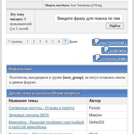
Модель ноутбука:
Acer Travelmate p278-mg
Эту тему
читают:
0
пользователей
(
) и 1 гостей
7 страниц
1
2
3
4
5
6
7
Далее
Информация
Посетители, находящиеся в группе
{user_group}
, не могут оставлять ответы
в данном форуме.
Другие темы из раздела Общие вопросы
Название темы
Автор
Сервисные центры - Отзывы о работе
FuzzyL
Звуковые сигналы BIOS
Максон
Микрофон - Решение проблем с настройкой
GeNeZiS
и работой микрофона