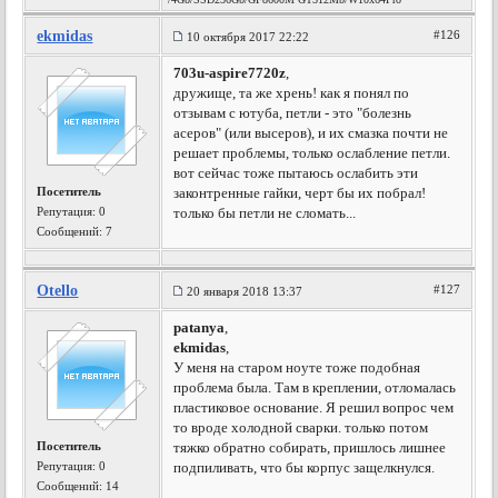
ekmidas
#126
10 октября 2017 22:22
703u-aspire7720z
,
дружище, та же хрень! как я понял по
отзывам с ютуба, петли - это "болезнь
асеров" (или высеров), и их смазка почти не
решает проблемы, только ослабление петли.
вот сейчас тоже пытаюсь ослабить эти
Посетитель
законтренные гайки, черт бы их побрал!
Репутация:
0
только бы петли не сломать...
Сообщений: 7
Otello
#127
20 января 2018 13:37
patanya
,
ekmidas
,
У меня на старом ноуте тоже подобная
проблема была. Там в креплении, отломалась
пластиковое основание. Я решил вопрос чем
то вроде холодной сварки. только потом
Посетитель
тяжко обратно собирать, пришлось лишнее
Репутация:
0
подпиливать, что бы корпус защелкнулся.
Сообщений: 14