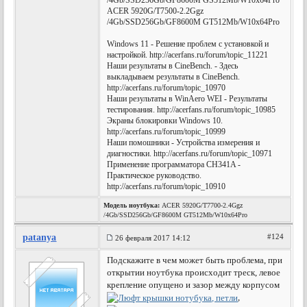
/4Gb/SSD256Gb/GF8600M GS512Mb/W10x64Pro
ACER 5920G/T7500-2.2Ggz
/4Gb/SSD256Gb/GF8600M GT512Mb/W10x64Pro
Windows 11 - Решение проблем с установкой и
настройкой. http://acerfans.ru/forum/topic_11221
Наши результаты в CineBench. - Здесь
выкладываем результаты в CineBench.
http://acerfans.ru/forum/topic_10970
Наши результаты в WinAero WEI - Результаты
тестирования. http://acerfans.ru/forum/topic_10985
Экраны блокировки Windows 10.
http://acerfans.ru/forum/topic_10999
Наши помошники - Устройства измерения и
диагностики. http://acerfans.ru/forum/topic_10971
Применение программатора CH341A -
Практическое руководство.
http://acerfans.ru/forum/topic_10910
Модель ноутбука:
ACER 5920G/T7700-2.4Ggz
/4Gb/SSD256Gb/GF8600M GT512Mb/W10x64Pro
patanya
#124
26 февраля 2017 14:12
Подскажите в чем может быть проблема, при
открытии ноутбука происходит треск, левое
крепление опущено и зазор между корпусом
,