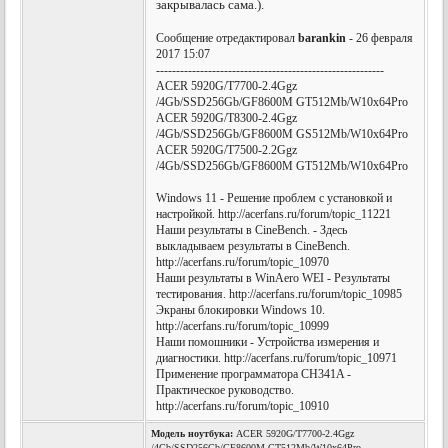
закрывалась сама.).
Сообщение отредактировал
barankin
- 26 февраля
2017 15:07
---------------------------------------------------------
ACER 5920G/T7700-2.4Ggz
/4Gb/SSD256Gb/GF8600M GT512Mb/W10x64Pro
ACER 5920G/T8300-2.4Ggz
/4Gb/SSD256Gb/GF8600M GS512Mb/W10x64Pro
ACER 5920G/T7500-2.2Ggz
/4Gb/SSD256Gb/GF8600M GT512Mb/W10x64Pro
Windows 11 - Решение проблем с установкой и
настройкой. http://acerfans.ru/forum/topic_11221
Наши результаты в CineBench. - Здесь
выкладываем результаты в CineBench.
http://acerfans.ru/forum/topic_10970
Наши результаты в WinAero WEI - Результаты
тестирования. http://acerfans.ru/forum/topic_10985
Экраны блокировки Windows 10.
http://acerfans.ru/forum/topic_10999
Наши помошники - Устройства измерения и
диагностики. http://acerfans.ru/forum/topic_10971
Применение программатора CH341A -
Практическое руководство.
http://acerfans.ru/forum/topic_10910
Модель ноутбука:
ACER 5920G/T7700-2.4Ggz
/4Gb/SSD256Gb/GF8600M GT512Mb/W10x64Pro