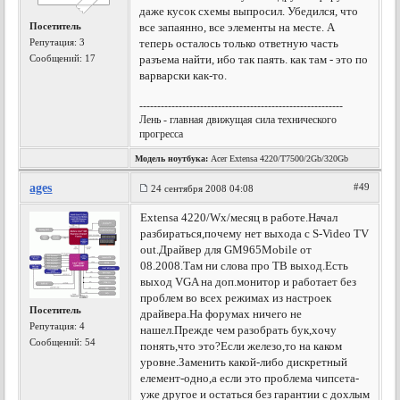
даже кусок схемы выпросил. Убедился, что
Посетитель
все запаянно, все элементы на месте. А
Репутация:
3
теперь осталось только ответную часть
Сообщений: 17
разъема найти, ибо так паять. как там - это по
варварски как-то.
---------------------------------------------------------
Лень - главная движущая сила технического
прогресса
Модель ноутбука:
Acer Extensa 4220/T7500/2Gb/320Gb
ages
#49
24 сентября 2008 04:08
Extensa 4220/Wx/месяц в работе.Начал
разбираться,почему нет выхода с S-Video TV
out.Драйвер для GM965Mobile от
08.2008.Там ни слова про ТВ выход.Есть
выход VGA на доп.монитор и работает без
проблем во всех режимах из настроек
Посетитель
драйвера.На форумах ничего не
Репутация:
4
нашел.Прежде чем разобрать бук,хочу
Сообщений: 54
понять,что это?Если железо,то на каком
уровне.Заменить какой-либо дискретный
елемент-одно,а если это проблема чипсета-
уже другое и остаться без гарантии с дохлым