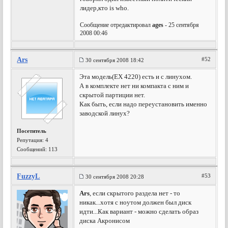
лидер,кто is who.
Сообщение отредактировал
ages
- 25 сентября
2008 00:46
Ars
#52
30 сентября 2008 18:42
Эта модель(EX 4220) есть и с линухом.
А в комплекте нет ни компакта с ним и
скрытой партиции нет.
Как быть, если надо переустановить именно
заводской линух?
Посетитель
Репутация:
4
Сообщений: 113
FuzzyL
#53
30 сентября 2008 20:28
Ars
, если скрытого раздела нет - то
никак...хотя с ноутом должен был диск
идти...Как вариант - можно сделать образ
диска Акронисом