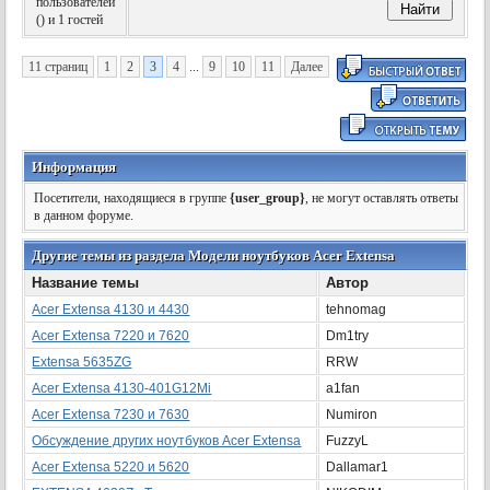
пользователей
(
) и 1 гостей
11 страниц
1
2
3
4
...
9
10
11
Далее
Информация
Посетители, находящиеся в группе
{user_group}
, не могут оставлять ответы
в данном форуме.
Другие темы из раздела Модели ноутбуков Acer Extensa
Название темы
Автор
Acer Extensa 4130 и 4430
tehnomag
Acer Extensa 7220 и 7620
Dm1try
Extensa 5635ZG
RRW
Acer Extensa 4130-401G12Mi
a1fan
Acer Extensa 7230 и 7630
Numiron
Обсуждение других ноутбуков Acer Extensa
FuzzyL
Acer Extensa 5220 и 5620
Dallamar1