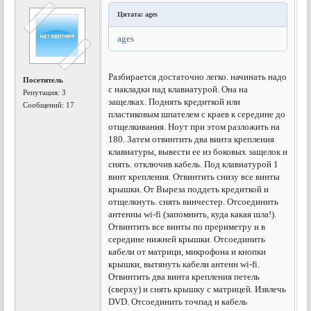
Цитата: ages
ages
Разбирается достаточно легко. начинать надо
Посетитель
с накладки над клавиатурой. Она на
Репутация:
3
защелках. Поднять кредиткой или
Сообщений: 17
пластиковым шпателем с краев к середине до
отщелкивания. Ноут при этом разложить на
180. Затем отвинтить два винта крепления
клавиатуры, вывести ее из боковых защелок и
снять. отключив кабель. Под клавиатурой 1
винт крепления. Отвинтить снизу все винты
крышки. От Выреза поддеть кредиткой и
отщелкнуть. снять винчестер. Отсоединить
антенны wi-fi (запомнить, куда какая шла!).
Отвинтить все винты по прериметру и в
середине нижней крышки. Отсоединить
кабели от матрици, микрофона и кнопки
крышки, вытянуть кабели антенн wi-fi.
Отвинтить два винта крепления петель
(сверху) и снять крышку с матрицей. Извлечь
DVD. Отсоединить точпад и кабель