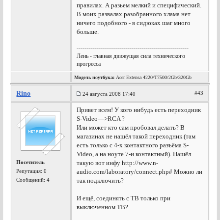
правилах. А разьем мелкий и специфический.
В моих развалах разобранного хлама нет
ничего подобного - в сидюках шаг много
больше.
---------------------------------------------------------
Лень - главная движущая сила технического
прогресса
Модель ноутбука:
Acer Extensa 4220/T7500/2Gb/320Gb
Rino
#43
24 августа 2008 17:40
Привет всем! У кого нибудь есть переходник
S-Video—>RCA ?
Или может кто сам пробовал делать? В
магазинах не нашёл такой переходник (там
есть только с 4-х контактного разъёма S-
Video, а на ноуте 7-и контактный). Нашёл
Посетитель
такую вот инфу http://www.n-
Репутация:
0
audio.com/laboratory/connect.php# Можно ли
Сообщений: 4
так подключить?
И ещё, соединять с ТВ только при
выключенном ТВ?