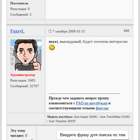
Посетитель
Репутация:
0
Сообщений: 2
FuzzyL
#60
7 октября 2008 01:15
maxt
, выкладывай, будет ооочень интересно
Администратор
Репутация:
2483
Сообщений: 32767
---------------------------------------------------------
Прежде чем задавать вопрос прошу
ознакомиться с
FAQ по ноутбукам
и
соответствующими темами
форума
Модель ноутбука:
Acer Aspire 5920G / Acer TravelMate 5520G
/ Acer Timeline 3810T
Эту тему
читают:
0