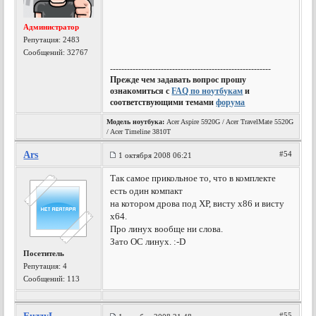
Администратор
Репутация:
2483
Сообщений: 32767
---------------------------------------------------------
Прежде чем задавать вопрос прошу
ознакомиться с
FAQ по ноутбукам
и
соответствующими темами
форума
Модель ноутбука:
Acer Aspire 5920G / Acer TravelMate 5520G
/ Acer Timeline 3810T
Ars
#54
1 октября 2008 06:21
Так самое прикольное то, что в комплекте
есть один компакт
на котором дрова под ХР, висту х86 и висту
х64.
Про линух вообще ни слова.
Зато ОС линух. :-D
Посетитель
Репутация:
4
Сообщений: 113
#55