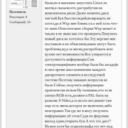
была,но в магазине запустить Linux не
могли,а сказали,что дистрибутив на
Посетитель
комплектном диске.Далее понятно,диск
Репутация:
4
чистый.Бук был последий,возвращать не
Сообщений: 54
хотел,да и Wxp мне ближе,т.к.о ней хоть что-
то знаю.Относительно сборки Wxp может и
так,но я не знаю как это проверить.Покупать
новый диск не хотелось бы.Эту версию мне
поставили и не объясняли,какие могут быть
проблемы,ну,а за месяц распробовать всю
кухню нет возможности.Все упирается в
доступность информации.Сам
электронщик(иначе вообще была бы засада)и
в свое время знал назначение каждого
дискретного элемента в исследуемой
системе.Поэтому никаких вопросов не
было.Сейчас получить информацию
практически нельзя.Ну понимаю,что если
сигнал RGB есть,должен и PAL быть на
разъеме S-Video,а если его нет,значит там
еще есть звено,которое не включено,либо
неисправно.Так где же я могу получить
информацию об этом.Судя по форумам
выход один,открыть бук.А что это даст?
Нужен хотя бы осциллограф,а его нет под