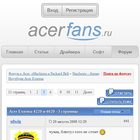
Вход
Регистрация
Главная
Статьи
Драйвера
Софт
Форум
Форум о Acer, eMachines и Packard Bell
»
Hardware - Аппаратное обеспечение
Поиск по форуму
»
Ноутбуки Acer Extensa
11 страниц
1
2
3
4
...
9
10
11
Далее
Acer Extensa 4220 и 4620 - 3 страница
Опции темы
sdwig
#41
20 августа 2008 12:29
чувак, блютуз того не стоит