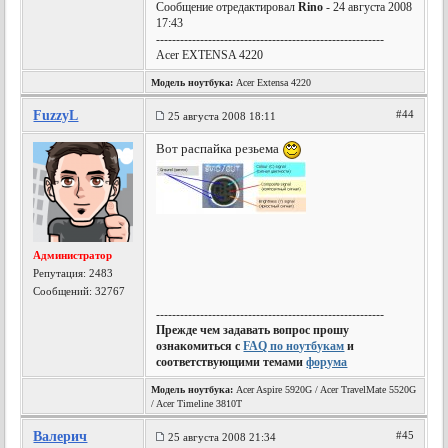
Сообщение отредактировал
Rino
- 24 августа 2008
17:43
---------------------------------------------------------
Acer EXTENSA 4220
Модель ноутбука:
Acer Extensa 4220
FuzzyL
#44
25 августа 2008 18:11
Вот распайка резьема
Администратор
Репутация:
2483
Сообщений: 32767
---------------------------------------------------------
Прежде чем задавать вопрос прошу
ознакомиться с
FAQ по ноутбукам
и
соответствующими темами
форума
Модель ноутбука:
Acer Aspire 5920G / Acer TravelMate 5520G
/ Acer Timeline 3810T
Валерич
#45
25 августа 2008 21:34