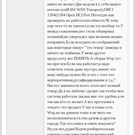
никто не желает.Два модуля я у себя нашел-
rawwan.sys(RAW WAN Transport),OHCI
1394(1394 Open HCI Port Driver),но как
проверить их работоспособность?К тому
еще чего-то не хватает,если это вообще то.У
меня,к сожалению,нет столь обширных
познаний,но уверен,все при желании можно
поправить.Если исходить из соображений
как некоторые пишут "'это гемор",никогда и
ничего не поймешь.У меня другое
кредо,хочу все ПОНЯТЬ.А сборка Wxp тут
ни при чем.Если она работает,а надо
отметить очень даже шустро,значит это
кому-нибудь нужно.Ну и что с того что
корпоративная,русифицировання и т.д.?
Насчет законности всего этого-вот полный
гемор.Да я по любому сделаю так чтобы моя
система работала так,как мне это удобно,а не
так как кто-то желает.А все претензии к
тем,кто это продает.У нас в семье есть
Wxp,но на данном этапе я не могу ею
воспользоваться,т.к.она далеко,в другом
городе.Так что,опять и опять покупать?
Ну,уж нет,дудки!Будем разбираться,как
говорил один известный политический