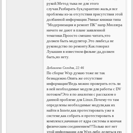
рукой.Метод тыка не для этого
случая.Разбирать бук,гарантию жаль,и все
проблемы из-за отсутствия присутствия этой
долбанной информации.Умные книжки типа
"Модернизация и ремонт ПК" напр.Мюллера
ничего не дают в плане заявленной
тематики.Проосто смешно читать,что
должен быть модулятор.Это ликбез,а не
руководство по ремонту.Как говорил
Лукашин в известном фильме:да,должен
быть,но нету.
Добавлено Сегодня, 22:46
По сборке Wxp думаю тоже не так
безнадежно.Опять же отсутствие
информации!Ведь можно проверить есть ли
в ней необходимые модули для работы с DV
потоком?Это я по аналогии с рассказом о
данной проблеме для Linux.Почему-то там
определены необходимые модули,как их
найти в Innete,как протестировать уже в
системе,как собрать и протестировать в
комплексе,начиная от ядра системы и кончая
физическим соединением!!!Только вот нет
этой информации для Wxp,либо делиться ею