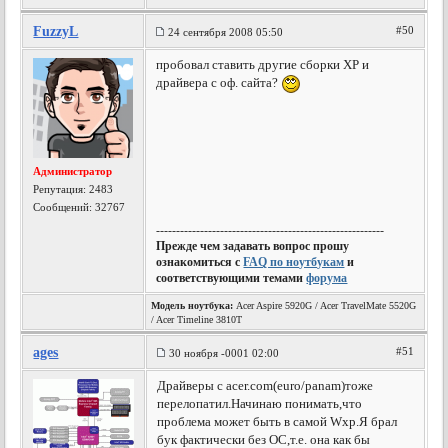
FuzzyL
#50
24 сентября 2008 05:50
пробовал ставить другие сборки ХР и
драйвера с оф. сайта?
Администратор
Репутация:
2483
Сообщений: 32767
---------------------------------------------------------
Прежде чем задавать вопрос прошу
ознакомиться с
FAQ по ноутбукам
и
соответствующими темами
форума
Модель ноутбука:
Acer Aspire 5920G / Acer TravelMate 5520G
/ Acer Timeline 3810T
ages
#51
30 ноября -0001 02:00
Драйверы с acer.com(euro/panam)тоже
перелопатил.Начинаю понимать,что
проблема может быть в самой Wxp.Я брал
бук фактически без ОС,т.е. она как бы