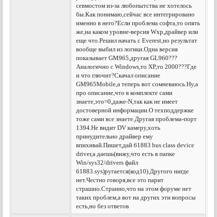
севмостом из-за любопытства не хотелось
бы.Как понимаю,сейчас все интегрировано
именно в него?Если проблема софта,то опять
же,на каком уровне-версия Wxp,драйвер или
еще что.Решил начать с Everest,но результат
вообще выбил из логики.Одна версия
показывает GM965,другая GL960???
Аналогично с Windows,то XP,то 2000???Где
и что глючит?Скачал описание
GM965Mobile,а теперь вот сомневаюсь.Ну,а
про описание,что в комплекте сами
знаете,это=0,даже-N,так как не имеет
достоверной информации.О техподдержке
тоже сами все знаете.Другая проблема-порт
1394.Не видит DV камеру,хоть
принудительно драйвер ему
впихивай.Пишет,дай 61883 bus class device
driver,а даешь(вижу,что есть в папке
Win/sys32/drivers файл
61883.sys)ругается(код10).Другого нигде
нет.Честно говоря,все это парит
страшно.Странно,что на этом форуме нет
таких проблем,а вот на других эти вопросы
есть,но без ответов