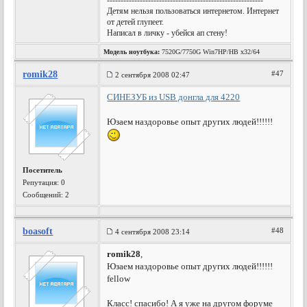
---------------------------------------------------------
Детям нельзя пользоваться интернетом. Интернет
от детей глупеет.
Написал в личку - убейся ап стену!
Модель ноутбука:
7520G/7750G Win7HP/HB x32/64
romik28
#47
2 сентября 2008 02:47
СИНЕЗУБ из USB донгла для 4220
Юзаем наздоровье опыт других людей!!!!!!
Посетитель
Репутация:
0
Сообщений: 2
boasoft
#48
4 сентября 2008 23:14
romik28
,
Юзаем наздоровье опыт других людей!!!!!!
fellow
Класс! спасибо! А я уже на другом форуме