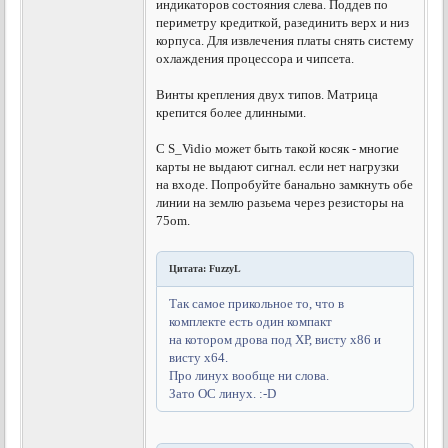
индикаторов состояния слева. Поддев по
периметру кредиткой, разединить верх и низ
корпуса. Для извлечения платы снять систему
охлаждения процессора и чипсета.
Винты крепления двух типов. Матрица
крепится более длинными.
С S_Vidio может быть такой косяк - многие
карты не выдают сигнал. если нет нагрузки
на входе. Попробуйте банально замкнуть обе
линии на землю разьема через резисторы на
75om.
Цитата: FuzzyL
Так самое прикольное то, что в
комплекте есть один компакт
на котором дрова под ХР, висту х86 и
висту х64.
Про линух вообще ни слова.
Зато ОС линух. :-D