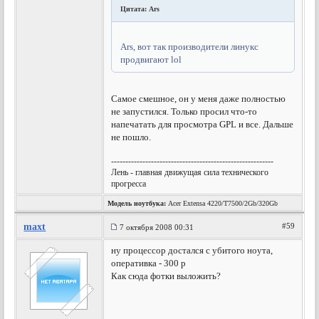
Цитата: Ars
Ars, вот так производители линукс
продвигают lol
Самое смешное, он у меня даже полностью
не запустился. Только просил что-то
напечатать для просмотра GPL и все. Дальше
не пошло.
---------------------------------------------------------
Лень - главная движущая сила технического
прогресса
Модель ноутбука:
Acer Extensa 4220/T7500/2Gb/320Gb
maxt
#59
7 октября 2008 00:31
ну процессор достался с убитого ноута,
оперативка - 300 р
Как сюда фотки выложить?