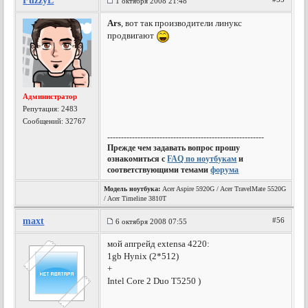
FuzzyL
1 октября 2008 21:48
Ars
, вот так производители линукс
продвигают
Администратор
Репутация:
2483
Сообщений: 32767
---------------------------------------------------------
Прежде чем задавать вопрос прошу
ознакомиться с
FAQ по ноутбукам
и
соответствующими темами
форума
Модель ноутбука:
Acer Aspire 5920G / Acer TravelMate 5520G
/ Acer Timeline 3810T
maxt
#56
6 октября 2008 07:55
мой апгрейд extensa 4220:
1gb Hynix (2*512)
+
Intel Core 2 Duo T5250 )