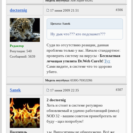
Модель ноутбука:
Acer Aspire 6920G
doctornig
#306
17 июня 2009 21:51
Цитата: Sanek
Ну дык что??? кто подскажет???
Судя по отсутствию реакции, данная
Редактор
проблема только у вас. Начало стандартное:
Репутация:
540
проверить систему на вирусы -
Бесплатная
Сообщений: 5639
лечащая утилита Dr.Web CureIt!
Тут
Сами видите, в системе что то здорово
убито.
Модель ноутбука:
6530G-703G32Mi
Sanek
#307
17 июня 2009 22:35
2 doctornig
Хоть и стоит в системе регулярно
обновляемый и удачно работающий (имхо)
NOD 32 - вашим советом принебрегать не
буду - щаз попробую!
з.ы. Вирусятины не обноружено. Всё же
Посетитель