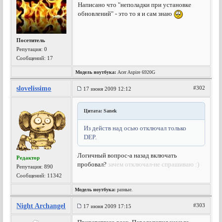
Написано что "неполадки при установке
обновлений" - это то я и сам знаю
Посетитель
Репутация:
0
Сообщений: 17
Модель ноутбука:
Acer Aspire 6920G
slovelissimo
#302
17 июня 2009 12:12
Цитата: Sanek
Из действ над осью отключал только
DEP.
Логичный вопрос-а назад включать
Редактор
пробовал?
зачем отключал-не спрашиваю :)
Репутация:
890
Сообщений: 11342
Модель ноутбука:
разные.
Night Archangel
#303
17 июня 2009 17:15