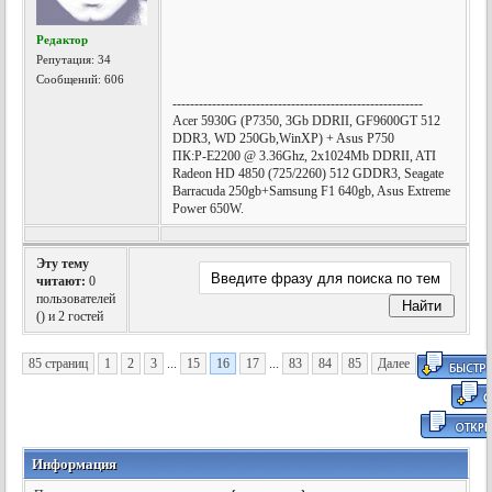
Редактор
Репутация:
34
Сообщений: 606
---------------------------------------------------------
Acer 5930G (P7350, 3Gb DDRII, GF9600GT 512
DDR3, WD 250Gb,WinXP) + Asus P750
ПК:P-E2200 @ 3.36Ghz, 2х1024Mb DDRII, ATI
Radeon HD 4850 (725/2260) 512 GDDR3, Seagate
Barracuda 250gb+Samsung F1 640gb, Asus Extreme
Power 650W.
Эту тему
читают:
0
пользователей
(
) и 2 гостей
85 страниц
1
2
3
...
15
16
17
...
83
84
85
Далее
Информация