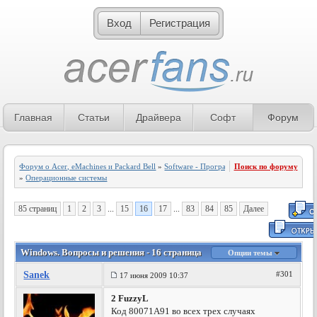
Вход
Регистрация
Главная
Статьи
Драйвера
Софт
Форум
Форум о Acer, eMachines и Packard Bell
»
Software - Программное обеспечение
Поиск по форуму
»
Операционные системы
85 страниц
1
2
3
...
15
16
17
...
83
84
85
Далее
Windows. Вопросы и решения - 16 страница
Опции темы
Sanek
#301
17 июня 2009 10:37
2 FuzzyL
Код 80071А91 во всех трех случаях