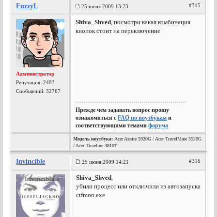
FuzzyL
#315
25 июня 2009 13:23
Shiva_Shved
, посмотри какая комбинация
кнопок стоит на переключение
Администратор
Репутация:
2483
Сообщений: 32767
---------------------------------------------------------
Прежде чем задавать вопрос прошу
ознакомиться с
FAQ по ноутбукам
и
соответствующими темами
форума
Модель ноутбука:
Acer Aspire 5920G / Acer TravelMate 5520G
/ Acer Timeline 3810T
Invincible
#316
25 июня 2009 14:21
Shiva_Shved
,
убили процесс или отключили из автозапуска
ctfmon.exe