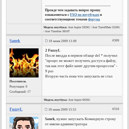
---------------------------------------------------------
Прежде чем задавать вопрос прошу
ознакомиться с
FAQ по ноутбукам
и
соответствующими темами
форума
Модель ноутбука:
Acer Aspire 5920G / Acer TravelMate 5520G
/ Acer Timeline 3810T
Sanek
#309
18 июня 2009 11:00
2 FuzzyL
После вводда в первом обзаце del * получил
"процес не может получить доступ к файлу,
так как этот файл занят другим процессом" -
9 раз
Вторую часть пока что запускать не стал
Посетитель
Репутация:
0
Сообщений: 17
Модель ноутбука:
Acer Aspire 6920G
FuzzyL
#310
18 июня 2009 15:52
Sanek
, нужно запускать Командную строку
от имени администратора