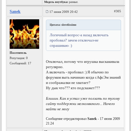
Модель ноутбука:
разные.
Sanek
#305
17 июня 2009 20:42
Цитата: slovelissimo
Логичный вопрос-а назад включать
пробовал? зачем отключал-не
спрашиваю :)
Посетитель
Репутация:
0
Отключал, потому что игрушка выскакивала
Сообщений: 17
регулярно.
А включать - пробовал :) Я обычно по
форумам выть начинаю когда сАфсЭм знаний
и соображалки не хватает?
Ну дык что??? кто подскажет???
Блииин. Как я устал уже ползать по тугому
сайту поддержки мелкомягкого... Ничего
найти не могу
Сообщение отредактировал
Sanek
- 17 июня 2009
21:24