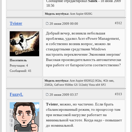
Сообщение отредактировал
Sanek
- 18 июня 2009
18:56
Модель ноутбука:
Acer Aspire 6920G
Tvister
#312
20 июня 2009 00:00
Добрый вечер, возникла небольшая
проблемка, удалил Acer ePower Management,
и собственно возник вопрос, можно ли
стандартными средствами Windows
настроить переключение Экономия энергии/
Высокая производительность автоматически
Посетитель
при работе от батареи/сети соответственно?
Репутация:
4
Сообщений: 41
Модель ноутбука:
Acer Aspire 6920G(2.0Ghz, 4Gb ram,
250Gb, GeForce 9500m GS 512mb) Vista x64 SP2
FuzzyL
#313
20 июня 2009 03:37
Tvister
, можно, но частично. Если брать
сбалансированный режим, то процессор там
при невысокой нагрузке работает на
минимальной частоте. Когда надо - повышает
до номинальной.