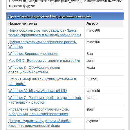
Посетители, находящиеся в группе
{user_group}
, не могут оставлять ответы
в данном форуме.
Другие темы из раздела Операционные системы
Название темы
Автор
Поиск образов скрытых разделов - Здесь
minos66
только спрашиваем и выкладываем образы
Долгая загрузка или завершение работы
minos66
Windows
Windows. Вопросы и решения
Бац
Mac OS X - Вопросы установки и настройки
sunn
Windows 8 - Обсуждение новой
kuzia
операционной системы
Linux - Выбор дистрибутива, установка и
FuzzyL
настройка
Windows 32-bit или Windows 64-bit?
lammoid
Windows 7 - Решение проблем с установкой,
tuhran
настройкой и работой
Управление электропитанием - Сон,
stas4
гибернация, планы электропитания
Доступ - Удалить неудаляемый файл,
avyrvar
изменить неизменяемый файл