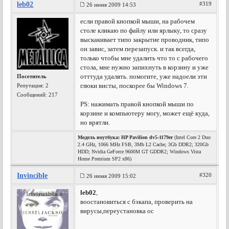
leb02
#319
26 июня 2009 14:53
если правой кнопкой мыши, на рабочем
столе кликаю по файлу или ярлыку, то сразу
выскакивает типо закрытие проводник, типо
он завис, затем перезапуск. и так всегда,
только чтобы мне удалить что то с рабочего
стола, мне нужно запихнуть в корзину и уже
отттуда удалять. помогите, уже надоели эти
Посетитель
глюки висты, поскорее бы Windows 7.
Репутация:
2
Сообщений: 217
PS: нажимать правой кнопкой мыши по
корзине и компьютеру могу, может ещё куда,
но врятли.
Модель ноутбука:
HP Pavilion dv5-1179er
(Intel Core 2 Duo
2.4 GHz, 1066 MHz FSB, 3Mb L2 Cache; 3Gb DDR2; 320Gb
HDD; Nvidia GeForce 9600M GT GDDR2; Windows Vista
Home Premium SP2 x86)
Invincible
#320
26 июня 2009 15:02
leb02
,
воостановиться с бэкапа, проверить на
вирусы,переустановка ос