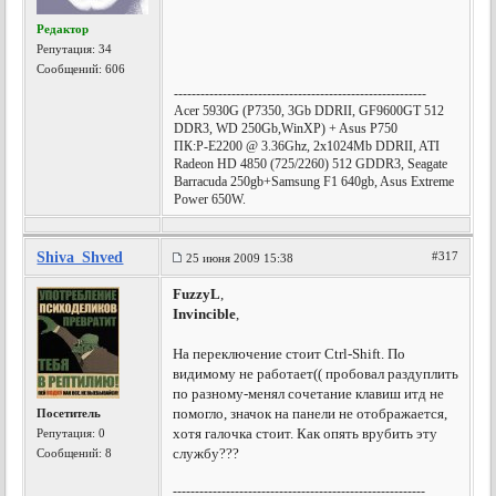
Редактор
Репутация:
34
Сообщений: 606
---------------------------------------------------------
Acer 5930G (P7350, 3Gb DDRII, GF9600GT 512
DDR3, WD 250Gb,WinXP) + Asus P750
ПК:P-E2200 @ 3.36Ghz, 2х1024Mb DDRII, ATI
Radeon HD 4850 (725/2260) 512 GDDR3, Seagate
Barracuda 250gb+Samsung F1 640gb, Asus Extreme
Power 650W.
Shiva_Shved
#317
25 июня 2009 15:38
FuzzyL
,
Invincible
,
На переключение стоит Сtrl-Shift. По
видимому не работает(( пробовал раздуплить
по разному-менял сочетание клавиш итд не
помогло, значок на панели не отображается,
Посетитель
хотя галочка стоит. Как опять врубить эту
Репутация:
0
службу???
Сообщений: 8
---------------------------------------------------------