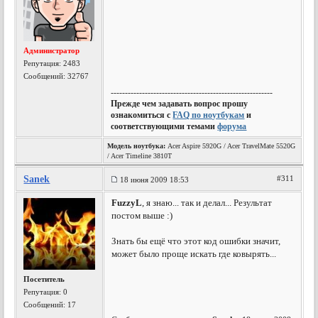
Администратор
Репутация:
2483
Сообщений: 32767
---------------------------------------------------------
Прежде чем задавать вопрос прошу
ознакомиться с
FAQ по ноутбукам
и
соответствующими темами
форума
Модель ноутбука:
Acer Aspire 5920G / Acer TravelMate 5520G
/ Acer Timeline 3810T
Sanek
#311
18 июня 2009 18:53
FuzzyL
, я знаю... так и делал... Результат
постом выше :)
Знать бы ещё что этот код ошибки значит,
может было проще искать где ковырять...
Посетитель
Репутация:
0
Сообщений: 17