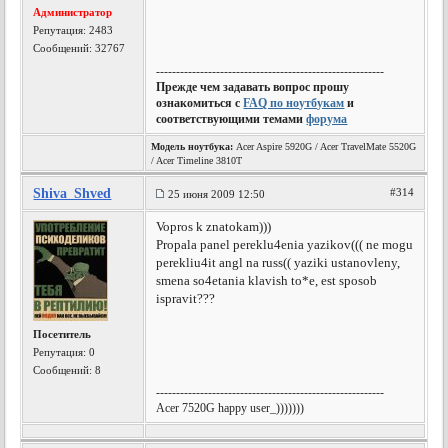
Администратор
Репутация:
2483
Сообщений: 32767
---------------------------------------------------------
Прежде чем задавать вопрос прошу
ознакомиться с
FAQ по ноутбукам
и
соответствующими темами
форума
Модель ноутбука:
Acer Aspire 5920G / Acer TravelMate 5520G
/ Acer Timeline 3810T
Shiva_Shved
#314
25 июня 2009 12:50
Vopros k znatokam)))
Propala panel pereklu4enia yazikov((( ne mogu
perekliu4it angl na russ(( yaziki ustanovleny,
smena so4etania klavish to*e, est sposob
ispravit???
Посетитель
Репутация:
0
Сообщений: 8
---------------------------------------------------------
Acer 7520G happy user_)))))))