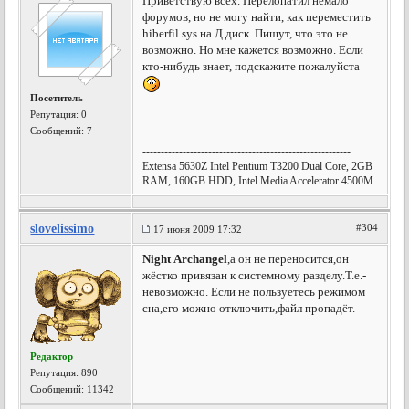
Приветствую всех. Перелопатил немало
форумов, но не могу найти, как переместить
hiberfil.sys на Д диск. Пишут, что это не
возможно. Но мне кажется возможно. Если
кто-нибудь знает, подскажите пожалуйста
Посетитель
Репутация:
0
Сообщений: 7
---------------------------------------------------------
Extensa 5630Z Intel Pentium T3200 Dual Core, 2GB
RAM, 160GB HDD, Intel Media Accelerator 4500M
slovelissimo
#304
17 июня 2009 17:32
Night Archangel
,а он не переносится,он
жёстко привязан к системному разделу.Т.е.-
невозможно. Если не пользуетесь режимом
сна,его можно отключить,файл пропадёт.
Редактор
Репутация:
890
Сообщений: 11342