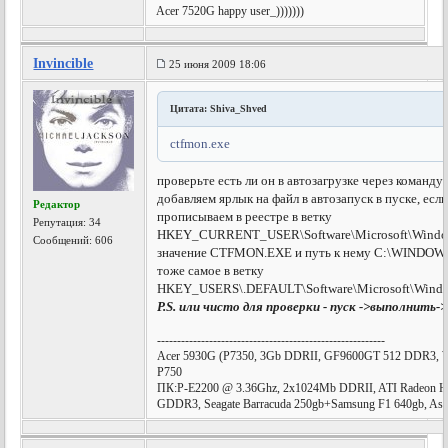
Acer 7520G happy user_)))))))
Invincible
25 июня 2009 18:06
Цитата: Shiva_Shved
ctfmon.exe
проверьте есть ли он в автозагрузке через команду 
добавляем ярлык на файл в автозапуск в пуске, если
Редактор
прописываем в реестре в ветку
Репутация:
34
HKEY_CURRENT_USER\Software\Microsoft\Window
Сообщений: 606
значение CTFMON.EXE и путь к нему C:\WINDOWS
тоже самое в ветку
HKEY_USERS\.DEFAULT\Software\Microsoft\Window
P.S. или чисто для проверки - пуск ->выполнить->
---------------------------------------------------------
Acer 5930G (P7350, 3Gb DDRII, GF9600GT 512 DDR3,
P750
ПК:P-E2200 @ 3.36Ghz, 2х1024Mb DDRII, ATI Radeon HD
GDDR3, Seagate Barracuda 250gb+Samsung F1 640gb, Asu