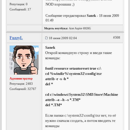
NOD хорошшш ;)
Репутация:
0
Сообщений: 17
Сообщение отредактировал
Sanek
- 18 июня 2009
01:49
Модель ноутбука:
Acer Aspire 6920G
FuzzyL
#308
18 июня 2009 02:04
Sanek
Открой командную строку и введи такие
команды:
fsutil resource setautoreset true c:\
cd %windir%\system32\config\txr
Администратор
attrib -r -s -h *
Репутация:
2483
del *
Сообщений: 32767
сd c:\windows\System32\SMI\Store\Machine
attrib –a –h –s *.TM*
del *.TM*
Если папки с:\system32\config\txr нет, то её
нужно сначала создать, а потом вводить те
команды