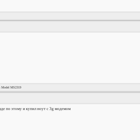
es Model MS2319
де по этому и купил ноут с 3g модемом