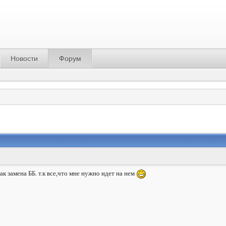
Новости
Форум
ак замена ББ. т.к все,что мне нужно идет на нем