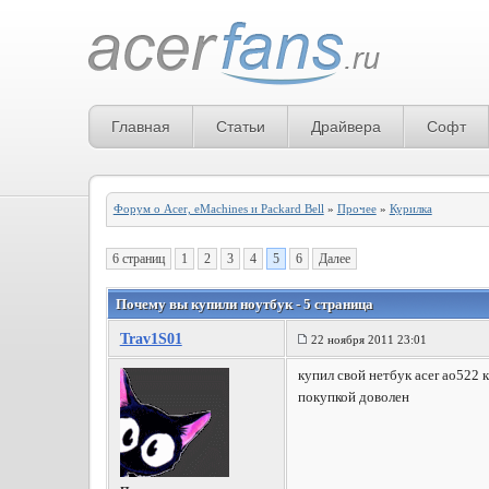
Главная
Статьи
Драйвера
Софт
Форум о Acer, eMachines и Packard Bell
»
Прочее
»
Курилка
6 страниц
1
2
3
4
5
6
Далее
Почему вы купили ноутбук - 5 страница
Trav1S01
22 ноября 2011 23:01
купил свой нетбук acer ao522 к
покупкой доволен