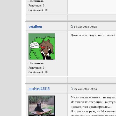
Посетитель
Репутация:
0
Сообщений: 10
vetalbon
14 мая 2015 00:28
Дома я использую настольный ПК
Посетитель
Репутация:
0
Сообщений: 16
medved25515
26 мая 2015 00:33
Мало места занимает, не шумит 
Из тяжелых операций - виртуалк
приходится архивировать....
В игры не играю, из 3d - тольк
Поэтому мне критична прежде 