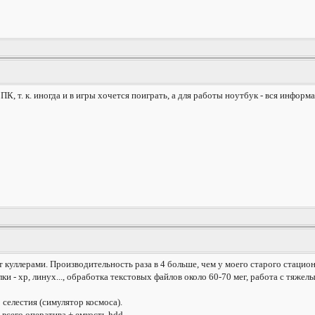
, т. к. иногда и в игры хочется поиграть, а для работы ноутбук - вся информац
куллерами. Производительность раза в 4 больше, чем у моего старого стационарн
и - хр, линух..., обработка текстовых файлов около 60-70 мег, работа с тяжел
о селестия (симулятор космоса).
всего оператива + емкость hdd.