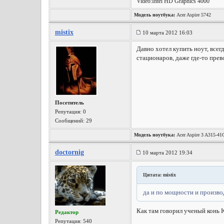
Video:Intel HD Graphics 4000
Модель ноутбука:
Acer Aspire 5742
mistix
10 марта 2012 16:03
Давно хотел купить ноут, всег
стационаров, даже где-то пре
Посетитель
Репутация:
0
Сообщений: 29
Модель ноутбука:
Acer Aspire 3 A315-4
doctornig
10 марта 2012 19:34
Цитата: mistix
да и по мощности и производ
Как там говорил ученый конь
Редактор
Репутация:
540