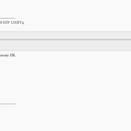
--------------
 Гб ОЗУ 1333ГГц
льному ПК.
--------------