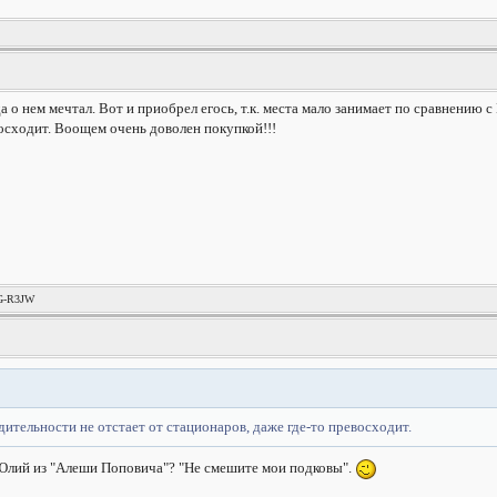
да о нем мечтал. Вот и приобрел егось, т.к. места мало занимает по сравнению 
восходит. Воощем очень доволен покупкой!!!
1G-R3JW
ительности не отстает от стационаров, даже где-то превосходит.
 Юлий из "Алеши Поповича"? "Не смешите мои подковы".