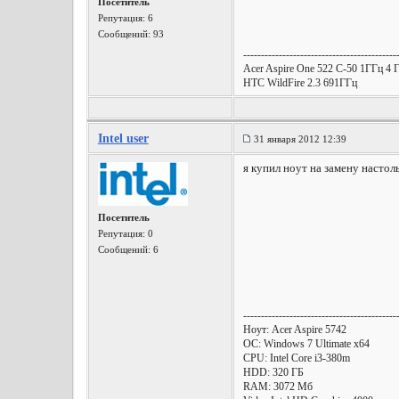
Посетитель
Репутация:
6
Сообщений: 93
-------------------------------------------
Acer Aspire One 522 C-50 1ГГц 4
HTC WildFire 2.3 691ГГц
Intel user
31 января 2012 12:39
я купил ноут на замену насто
Посетитель
Репутация:
0
Сообщений: 6
-------------------------------------------
Ноут: Acer Aspire 5742
OC: Windows 7 Ultimate x64
CPU: Intel Core i3-380m
HDD: 320 ГБ
RAM: 3072 Мб