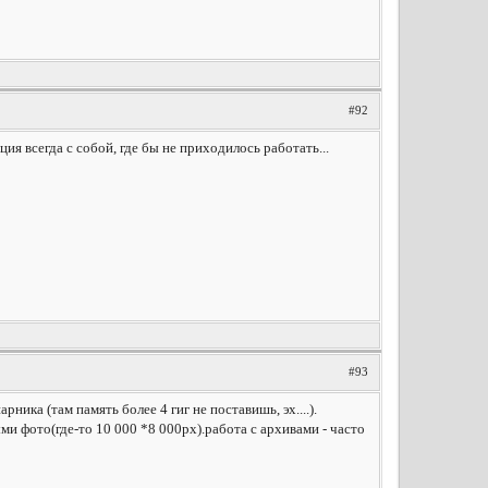
#92
ия всегда с собой, где бы не приходилось работать...
#93
ика (там память более 4 гиг не поставишь, эх....).
ыми фото(где-то 10 000 *8 000px).работа с архивами - часто