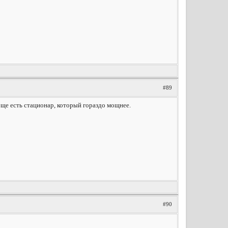
#89
бще есть стационар, который гораздо мощнее.
#90