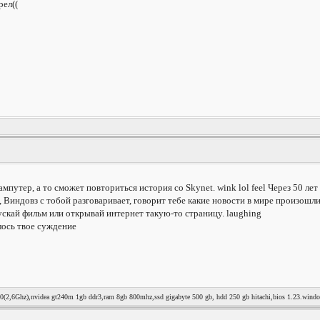
рел((
кампутер, а то сможет повториться история со Skynet. wink lol feel Через 50 
 Виндовз с тобой разговаривает, говорит тебе какие новости в мире произошли,
пускай фильм или открывай интернет такую-то страницу. laughing
лось твое суждение
0(2,6Ghz),nvidea gt240m 1gb ddr3,ram 8gb 800mhz,ssd gigabyte 500 gb, hdd 250 gb hitachi,bios 1.23.wind