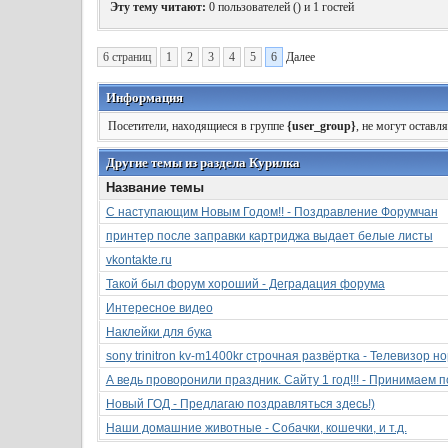
Эту тему читают:
0 пользователей (
) и 1 гостей
6 страниц
1
2
3
4
5
6
Далее
Информация
Посетители, находящиеся в группе
{user_group}
, не могут оставл
Другие темы из раздела Курилка
Название темы
С наступающим Новым Годом!! - Поздравление Форумчан
принтер после заправки картриджа выдает белые листы
vkontakte.ru
Такой был форум хороший - Деградация форума
Интересное видео
Наклейки для бука
sony trinitron kv-m1400kr строчная развёртка - Телевизор н
А ведь проворонили праздник. Сайту 1 год!!! - Принимаем 
Новый ГОД - Предлагаю поздравляться здесь!)
Наши домашние животные - Собачки, кошечки, и т.д.