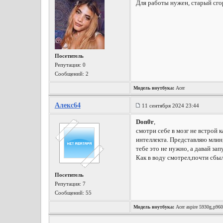
Для работы нужен, старый сго
Посетитель
Репутация:
0
Сообщений: 2
Модель ноутбука:
Acer
Алекс64
11 сентября 2024 23:44
Don0r
,
смотри себе в мозг не встрой 
интеллекта. Представляю млин,
тебе это не нужно, а давай за
Как в воду смотрел,почти сбы
Посетитель
Репутация:
7
Сообщений: 55
Модель ноутбука:
Acer aspire 5930g,p960