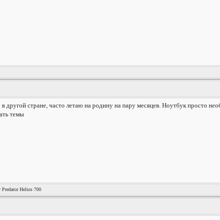
 другой стране, часто летаю на родину на пару месяцев. Ноутбук просто необ
вать темы
 Predator Helios 700