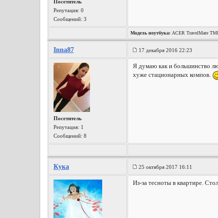
Посетитель
Репутация:
0
Сообщений: 3
Модель ноутбука:
ACER TravelMate T
Inna87
17 декабря 2016 22:23
Я думаю как и большинство лю
хуже стационарных компов.
Посетитель
Репутация:
1
Сообщений: 8
Кука
25 октября 2017 16:11
Из-за тесноты в квартире. Сто