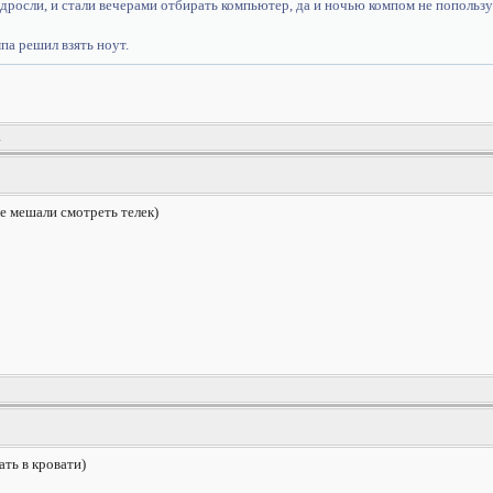
одросли, и стали вечерами отбирать компьютер, да и ночью компом не попольз
па решил взять ноут.
i
е мешали смотреть телек)
ть в кровати)