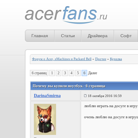
Главная
Статьи
Драйвера
Софт
Форум о Acer, eMachines и Packard Bell
»
Прочее
»
Курилка
6 страниц
1
2
3
4
5
6
Далее
Почему вы купили ноутбук - 6 страница
DarinaSmirna
18 октября 2016 16:59
люблю играть на досуге в игру
очень люблю на досуге в игру