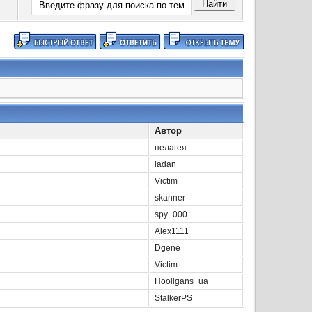
Автор
пелагея
ladan
Victim
skanner
spy_000
Alex1111
Dgene
Victim
Hooligans_ua
StalkerPS