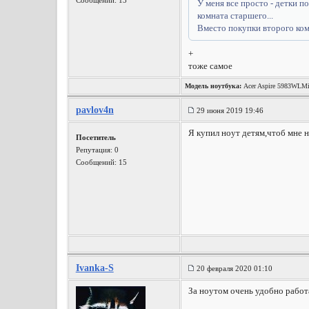
Сообщений: 13
У меня все просто - детки п
комната старшего...
Вместо покупки второго ком
+
тоже самое
Модель ноутбука:
Acer Aspire 5983WLM
pavlov4n
29 июня 2019 19:46
Я купил ноут детям,чтоб мне н
Посетитель
Репутация:
0
Сообщений: 15
Ivanka-S
20 февраля 2020 01:10
За ноутом очень удобно работа