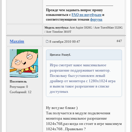
---------------------------------------------------------
Прежде чем задавать вопрос прошу
ознакомиться с
FAQ по ноутбукам
и
соответствующими темами
форума
Модель ноутбука:
Acer Aspire 5920G / Acer TravelMate 5520G
/ Acer Timeline 3810T
Maxzim
#47
8 октября 2010 00:47
Цитата: FuzzyL
Игра смотрит какое максимальное
разрешение поддерживает монитор.
Поскольку был установлен левый
драйвер от монитора с 1280х1024 игра
Посетитель
и вывела такое разрешение в списке
Репутация:
0
доступных
Сообщений: 12
Ну вот,уже ближе )
Так получается в модуле подключения
монитора максимальное разрешение
1024х768,раз когда он стоит в игре максимум
1024х768...Правильно ?