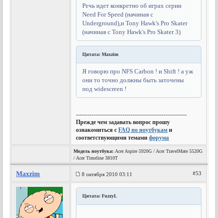
Речь идет конкретно об играх серии
Need For Speed (начиная с
Underground),и Tony Hawk's Pro Skater
(начиная с Tony Hawk's Pro Skater 3)
Цитата: Maxzim
Я говорю про NFS Carbon ! и Shift ! а уж
они то точно должны быть заточены
под widescreen !
---------------------------------------------------------
Прежде чем задавать вопрос прошу
ознакомиться с
FAQ по ноутбукам
и
соответствующими темами
форума
Модель ноутбука:
Acer Aspire 5920G / Acer TravelMate 5520G
/ Acer Timeline 3810T
Maxzim
#53
8 октября 2010 03:11
Цитата: FuzzyL