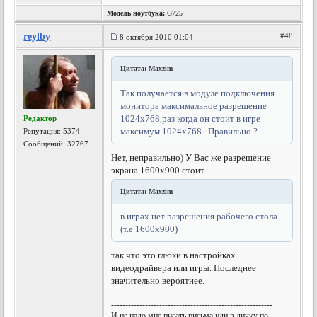
Модель ноутбука:
G725
reylby
#48
8 октября 2010 01:04
Цитата: Maxzim
Так получается в модуле подключения
монитора максимальное разрешение
1024х768,раз когда он стоит в игре
Редактор
максимум 1024х768...Правильно ?
Репутация:
5374
Сообщений: 32767
Нет, неправильно) У Вас же разрешение
экрана 1600х900 стоит
Цитата: Maxzim
в играх нет разрешения рабочего стола
(т.е 1600х900)
так что это глюки в настройках
видеодрайвера или игры. Последнее
значительно вероятнее.
---------------------------------------------------------
И не надо мне писать письма или в личку по