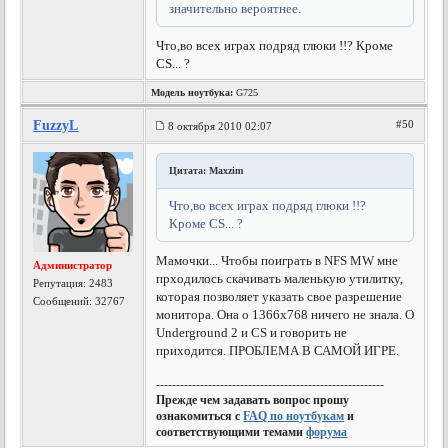
значительно вероятнее.
Что,во всех играх подряд глюки !!? Кроме
CS... ?
Модель ноутбука:
G725
FuzzyL
#50
8 октября 2010 02:07
Цитата: Maxzim
Что,во всех играх подряд глюки !!?
Кроме CS... ?
Мамочки... Чтобы поиграть в NFS MW мне
Администратор
прходилось скачивать маленькую утилитку,
Репутация:
2483
которая позволяет указать свое разрешение
Сообщений: 32767
монитора. Она о 1366х768 ничего не знала. О
Underground 2 и CS и говорить не
приходится. ПРОБЛЕМА В САМОЙ ИГРЕ.
---------------------------------------------------------
Прежде чем задавать вопрос прошу
ознакомиться с
FAQ по ноутбукам
и
соответствующими темами
форума