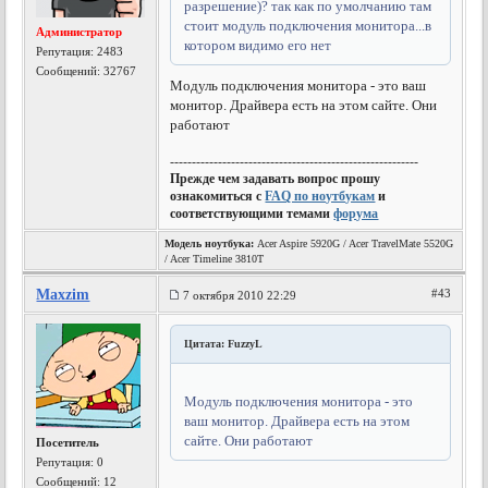
разрешение)? так как по умолчанию там
стоит модуль подключения монитора...в
Администратор
котором видимо его нет
Репутация:
2483
Сообщений: 32767
Модуль подключения монитора - это ваш
монитор. Драйвера есть на этом сайте. Они
работают
---------------------------------------------------------
Прежде чем задавать вопрос прошу
ознакомиться с
FAQ по ноутбукам
и
соответствующими темами
форума
Модель ноутбука:
Acer Aspire 5920G / Acer TravelMate 5520G
/ Acer Timeline 3810T
Maxzim
#43
7 октября 2010 22:29
Цитата: FuzzyL
Модуль подключения монитора - это
ваш монитор. Драйвера есть на этом
сайте. Они работают
Посетитель
Репутация:
0
Сообщений: 12