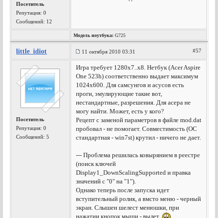
Посетитель
Репутация:
0
Сообщений: 12
Модель ноутбука:
G725
little_idiot
#57
11 октября 2010 03:31
Игра требует 1280х7..х8. Нетбук (Acer Aspire
One 523h) соответственно выдает максимум
1024х600. Для самсунгов и асусов есть
проги, эмулирующие такие вот,
нестандартные, разрешения. Для асера не
могу найти. Может, есть у кого?
Посетитель
Рецепт с заменой параметров в файле mod.dat
Репутация:
0
пробовал - не помогает. Совместимость (ОС
Сообщений: 5
стандартная - win7st) крутил - ничего не дает.
--- Проблема решилась ковырянием в реестре
(поиск ключей
Display1_DownScalingSupported и правка
значений с "0" на "1").
Однако теперь после запуска идет
вступительный ролик, а вмсто меню - черный
экран. Слышен шелест менюшки, при
нажатии кнопок мыши - вылет.