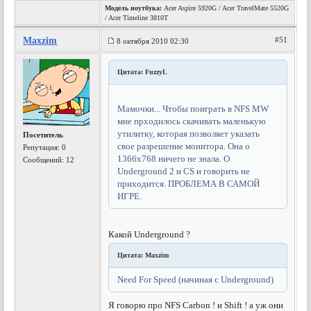
Модель ноутбука:
Acer Aspire 5920G / Acer TravelMate 5520G
/ Acer Timeline 3810T
Maxzim
#51
8 октября 2010 02:30
Цитата: FuzzyL
Мамочки... Чтобы поиграть в NFS MW
мне прходилось скачивать маленькую
утилитку, которая позволяет указать
Посетитель
свое разрешение монитора. Она о
Репутация:
0
1366х768 ничего не знала. О
Сообщений: 12
Underground 2 и CS и говорить не
приходится. ПРОБЛЕМА В САМОЙ
ИГРЕ.
Какой Underground ?
Цитата: Maxzim
Need For Speed (начиная с Underground)
Я говорю про NFS Carbon ! и Shift ! а уж они