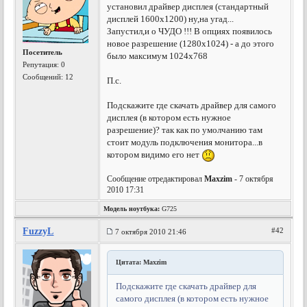
установил драйвер дисплея (стандартный
дисплей 1600х1200) ну,на угад...
Запустил,и о ЧУДО !!! В опциях появилось
новое разрешение (1280х1024) - а до этого
Посетитель
было максимум 1024х768
Репутация:
0
Сообщений: 12
П.с.
Подскажите где скачать драйвер для самого
дисплея (в котором есть нужное
разрешение)? так как по умолчанию там
стоит модуль подключения монитора...в
котором видимо его нет
Сообщение отредактировал
Maxzim
- 7 октября
2010 17:31
Модель ноутбука:
G725
FuzzyL
#42
7 октября 2010 21:46
Цитата: Maxzim
Подскажите где скачать драйвер для
самого дисплея (в котором есть нужное