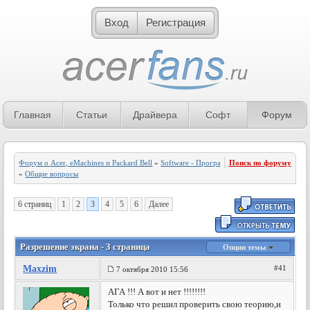
Вход
Регистрация
Главная
Статьи
Драйвера
Софт
Форум
Форум о Acer, eMachines и Packard Bell
»
Software - Программное обеспечение
Поиск по форуму
»
Общие вопросы
6 страниц
1
2
3
4
5
6
Далее
Разрешение экрана - 3 страница
Опции темы
Maxzim
#41
7 октября 2010 15:56
АГА !!! А вот и нет !!!!!!!!
Только что решил проверить свою теорию,и