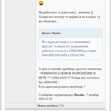
Но,работают то раюотают... конечно ))
Только вот почему то коряво,и не в играх ! я
же обьяснил...
Цитата: Maxzim
Все игры,которые я устанавливаю-
идут,но ! в играх нет разрешения
рабочего стола (т.е 1600х900),а только
640х480,800х600,и 1024х768...
А при установке драйвера другого монитора
- ПОЯВИЛОСЬ НОВОЕ РАЗРЕШЕНИЕ В
ИГРЕ !!! 1280х1024 !!! Только вот хотелось
бы 1600х900...
Есть идеи как решить проблему ?
Сообщение отредактировал
Maxzim
- 7 октября
2010 22:34
Модель ноутбука:
G725