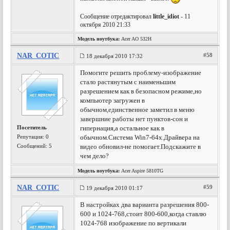
Сообщение отредактировал
little_idiot
- 11
октября 2010 21:33
Модель ноутбука:
Acer AO 532H
NAR_COTIC
#58
18 декабря 2010 17:32
Помогите решить проблему-изображение
стало растянутым с наименьшим
разрешением как в безопасном режиме,но
компьютер загружен в
обычном,единственное заметил в меню
завершние работы нет пунктов-сон и
Посетитель
гипернация,а остальное как в
Репутация:
0
обычном.Система Win7-64x.Драйвера на
Сообщений: 5
видео обновил-не помогает.Подскажите в
чем дело?
Модель ноутбука:
Acer Aspire 5810TG
NAR_COTIC
#59
19 декабря 2010 01:17
В настройках два варианта разрешения 800-
600 и 1024-768,стоит 800-600,когда ставлю
1024-768 изображение по вертикали