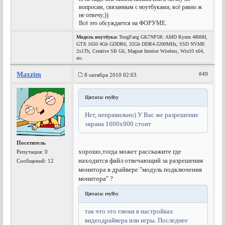
вопросам, связанным с ноутбуками, всё равно ж
не отвечу;))
Всё это обсуждается на ФОРУМЕ.
Модель ноутбука:
TongFang GK7NP5R: AMD Ryzen 4800H,
GTX 1650 4Gb GDDR6, 32Gb DDR4-3200MHz, SSD NVME
2x1Tb; Creative SB G6, Magnat Interior Wireless, Win10 x64,
etc.
Maxzim
#49
8 октября 2010 02:03
Цитата: reylby
Нет, неправильно) У Вас же разрешение
экрана 1600х900 стоит
Посетитель
хорошо,тогда может расскажите где
Репутация:
0
находится файл отвечающий за разрешения
Сообщений: 12
монитора в драйвере "модуль подключения
монитора" ?
Цитата: reylby
так что это глюки в настройках
видеодрайвера или игры. Последнее