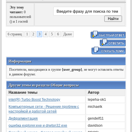
Эту тему
читают:
0
пользователей
(
) и 1 гостей
6 страниц
1
2
3
4
5
6
Далее
Информация
Посетители, находящиеся в группе
{user_group}
, не могут оставлять ответы
в данном форуме.
Другие темы из раздела Общие вопросы
Название темы
Автор
intel(R) Turbo Boost Technology
lepeha-ok1
Компьютерные сети - Решение проблем с
michaelk
настройкой и работой сетей
Дефрагментация
gendelf11
ошибка explorer.exe и drwtsn32.exe
davidson