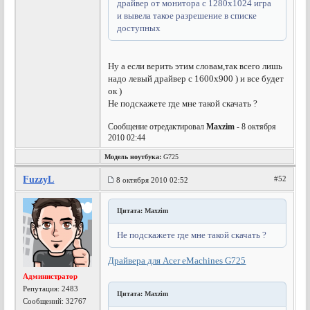
драйвер от монитора с 1280х1024 игра
и вывела такое разрешение в списке
доступных
Ну а если верить этим словам,так всего лишь
надо левый драйвер с 1600х900 ) и все будет
ок )
Не подскажете где мне такой скачать ?
Сообщение отредактировал
Maxzim
- 8 октября
2010 02:44
Модель ноутбука:
G725
FuzzyL
#52
8 октября 2010 02:52
Цитата: Maxzim
Не подскажете где мне такой скачать ?
Драйвера для Acer eMachines G725
Администратор
Репутация:
2483
Цитата: Maxzim
Сообщений: 32767