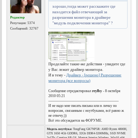
хорошо,тогда может расскажите где
находится файл отвечающий за
разрешения монитора в драйвере
Редактор
"модуль подключения монитора" ?
Репутация:
5374
Сообщений: 32767
Проделайте такие-же действия - увидите где
у Вас лежит драйвер монитора.
И в тему -
Драйвер - [решено] Разрешение
монитора (все вопросы)
Сообщение отредактировал
reylby
- 8 октября
2010 05:21
---------------------------------------------------------
И не надо мне писать письма или в личку по
вопросам, связанным с ноутбуками, всё равно ж
не отвечу;))
Всё это обсуждается на ФОРУМЕ.
Модель ноутбука:
TongFang GK7NP5R: AMD Ryzen 4800H,
GTX 1650 4Gb GDDR6, 32Gb DDR4-3200MHz, SSD NVME
2x1Tb; Creative SB G6, Magnat Interior Wireless, Win10 x64,