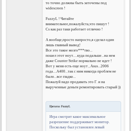
то точно должны быть заточены под
widescreen !
FuzzyL ! Читайте
внимательнее,пожалуйста,что пишут !
Cs как раз таки работает отлично !
А вообще,просто напросто,я сделал один
лишь главный вывод!
Все это такое мозго***тво...
пошел этот ноут.....куда подальше...на нем
даже Counter Strike нормально не идет !
Вот у меня есть еще ноут , Asus...2006
года....A400...так с ним никогда проблем не
было...все гладко...
Пожалуй надо продавать это Г. и на
вырученные деньги ремонтировать старый ))
Цитата: FuzzyL
Игра смотрит какое максимальное
разрешение поддерживает монитор.
Поскольку был установлен левый