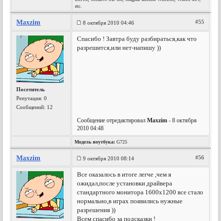
etc.
Maxzim
#55
8 октября 2010 04:46
Спасибо ! Завтра буду разбираться,как что
разрешится,или нет-напишу ))
Посетитель
Репутация:
0
Сообщений: 12
Сообщение отредактировал
Maxzim
- 8 октября
2010 04:48
Модель ноутбука:
G725
Maxzim
#56
9 октября 2010 08:14
Все оказалось в итоге легче ,чем я
ожидал,после установки драйвера
стандартного монитора 1600х1200 все стало
нормально,в играх появились нужные
разрешения ))
Всем спасибо за подсказки !