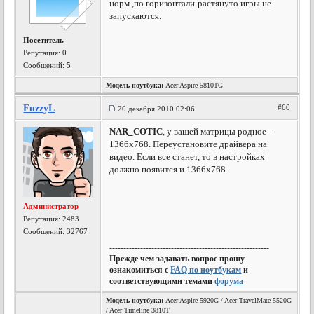
норм.,по горизонтали-растянуто.игры не
запускаются.
Посетитель
Репутация:
0
Сообщений: 5
Модель ноутбука:
Acer Aspire 5810TG
FuzzyL
#60
20 декабря 2010 02:06
NAR_COTIC
, у вашей матрицы родное -
1366х768. Переустановите драйвера на
видео. Если все станет, то в настройках
должно появится и 1366х768
Администратор
Репутация:
2483
Сообщений: 32767
---------------------------------------------------------
Прежде чем задавать вопрос прошу
ознакомиться с
FAQ по ноутбукам
и
соответствующими темами
форума
Модель ноутбука:
Acer Aspire 5920G / Acer TravelMate 5520G
/ Acer Timeline 3810T