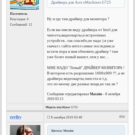
Драйвера для Acer eMachines G725
Посетитель
Ну и где там драйвер для монитора ?
Репутация:
0
Сообщений: 12
Если вы имели виду драйвера от Intel для
чипсета,видеокарты,и встроенных
устройств...так спасибо,не надо ) я уже
скачал с сайта интел самые последние,и
кстати пора и вам обновить драйвер ! там
уже более новый вышел ,чем у вас....
МНЕ НАДО "Левый" ДРАЙВЕР МОНИТОРА !
В котором есть разрешение 1600х900 !!! ,а не
драйвера видеокарты,чипсэта и т.д.
это по-моему две разные вещи,не так ли ?
Сообщение отредактировал
Maxzim
- 8 октября
2010 03:13
Модель ноутбука:
G725
reylby
#54
8 октября 2010 03:40
Цитата: Maxzim