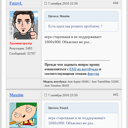
FuzzyL
#44
7 октября 2010 22:50
Цитата: Maxzim
Есть идеи как решить проблему ?
игра старенькая и не поддерживает
1600х900. Объяснил же раз...
Администратор
Репутация:
2483
Сообщений: 32767
---------------------------------------------------------
Прежде чем задавать вопрос прошу
ознакомиться с
FAQ по ноутбукам
и
соответствующими темами
форума
Модель ноутбука:
Acer Aspire 5920G / Acer TravelMate 5520G
/ Acer Timeline 3810T
Maxzim
#45
7 октября 2010 23:50
Цитата: FuzzyL
игра старенькая и не поддерживает
1600х900. Объяснил же раз...