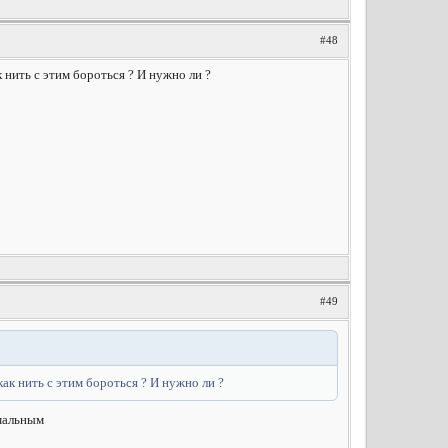
#48
 нить с этим бороться ? И нужно ли ?
#49
ак нить с этим бороться ? И нужно ли ?
рмальным