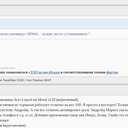
атно антивирус DrWeb.... нужно ли его устанавливать ?
--------------
ошу ознакомиться с
FAQ по ноутбукам
и соответствующими темами
форума
er TravelMate 5520G / Acer Timeline 3810T
 малыша Acer Liquid mt Metal s120 (коричневый).
глюков не тормазов работает отлично на все 100. Я просто в восторге! Тольк
систему Андройд. А так все отлично.активировал сразу Андройд Маркет так ка
а телефон и т.д. и т.п..Добавил приложения такие как Опера, Аська, Скайп это п
ующее:
я видеозвонков)