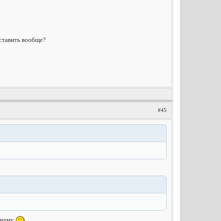
 ставить вообще?
#45
очему