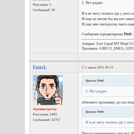
2. Нет радио
Репутация:
1
Сообщений: 58
И я не могу понять где у него 
И еще не могли бы вы кто знае
И еще мне интересно знать как
Сообщение отредактировал
Pitt0
-
-------------------------------------------
Аппарат: Acer Liquid МТ Metal S1
Прошивка: 4.000.13_EMEA_GEN
FuzzyL
1 марта 2011 05:15
Цитата: Pitt0
2. Нет радио
обновите прошивку до послед
Администратор
Цитата: Pitt0
Репутация:
2483
Сообщений: 32767
И я не могу понять где у нег
Предустановленных игр нет. Н