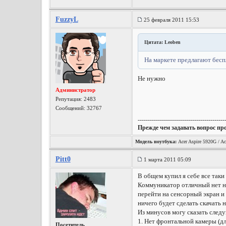
FuzzyL
25 февраля 2011 15:53
Цитата: Leoben
На маркете предлагают беспл
Не нужно
Администратор
Репутация:
2483
Сообщений: 32767
-------------------------------------------
Прежде чем задавать вопрос пр
Модель ноутбука:
Acer Aspire 5920G / Ac
Pitt0
1 марта 2011 05:09
В общем купил я себе все таки
Коммуникатор отличный нет ни 
перейти на сенсорный экран и 
ничего будет сделать скачать н
Из минусов могу сказать след
1. Нет фронтальной камеры (дл
Посетитель