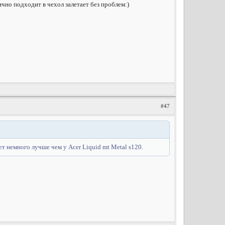
ично подходит в чехол залетает без проблем:)
#47
ет немного лучше чем у Acer Liquid mt Metal s120.