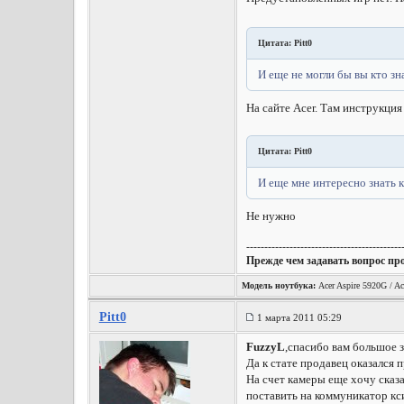
Цитата: Pitt0
И еще не могли бы вы кто зн
На сайте Acer. Там инструкция 
Цитата: Pitt0
И еще мне интересно знать 
Не нужно
-------------------------------------------
Прежде чем задавать вопрос пр
Модель ноутбука:
Acer Aspire 5920G / Ac
Pitt0
1 марта 2011 05:29
FuzzyL
,спасибо вам большое з
Да к стате продавец оказался 
На счет камеры еще хочу сказа
поставить на коммуникатор кс