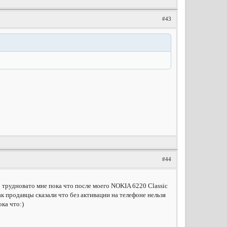
#43
#44
о трудновато мне пока что после моего NOKIA 6220 Classic
к продавцы сказали что без активации на телефоне нельзя
ока что:)