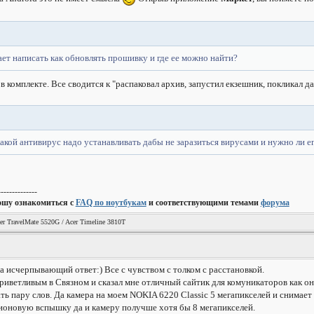
ает написать как обновлять прошивку и где ее можно найти?
в комплекте. Все сводится к "распаковал архив, запустил екзешник, покликал да
какой антивирус надо устанавливать дабы не заразиться вирусами и нужно ли е
--------------
ошу ознакомиться с
FAQ по ноутбукам
и соответствующими темами
форума
er TravelMate 5520G / Acer Timeline 3810T
а исчерпывающий ответ:) Все с чувством с толком с расстановкой.
приветливым в Связном и сказал мне отличный сайтик для комуникаторов как он 
ть пару слов. Да камера на моем NOKIA 6220 Classic 5 мегапикселей и снимает
ионовую вспышку да и камеру получше хотя бы 8 мегапикселей.