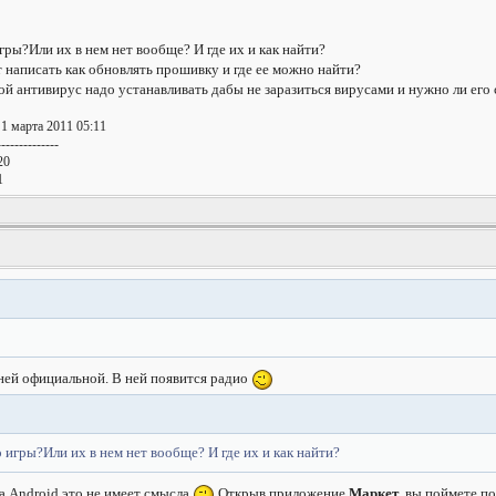
игры?Или их в нем нет вообще? И где их и как найти?
т написать как обновлять прошивку и где ее можно найти?
ой антивирус надо устанавливать дабы не заразиться вирусами и нужно ли его
 1 марта 2011 05:11
--------------
20
1
ней официальной. В ней появится радио
о игры?Или их в нем нет вообще? И где их и как найти?
а Android это не имеет смысла
Открыв приложение
Маркет
, вы поймете п