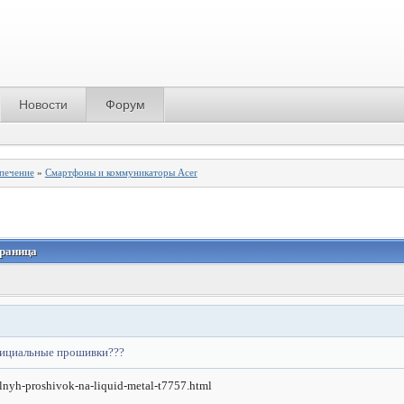
Новости
Форум
спечение
»
Смартфоны и коммуникаторы Acer
траница
официальные прошивки???
ialnyh-proshivok-na-liquid-metal-t7757.html