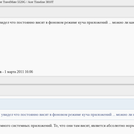
er TravelMate 5520G / Acer Timeline 3810T
видел что постоянно висят в фоновом режиме куча приложений ... можно ли как
n
- 1 марта 2011 16:06
 увидел что постоянно висят в фоновом режиме куча приложений ... можно ли к
много системных приложений. То, что они там висят, является абсолютно но