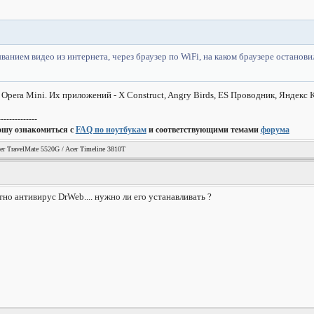
ыванием видео из интернета, через браузер по WiFi, на каком браузере останов
pera Mini. Их приложений - X Construct, Angry Birds, ES Проводник, Яндекс К
--------------
ошу ознакомиться с
FAQ по ноутбукам
и соответствующими темами
форума
er TravelMate 5520G / Acer Timeline 3810T
но антивирус DrWeb.... нужно ли его устанавливать ?