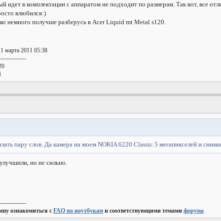
ый идет в комплектации с аппаратом не подходит по размерам. Так вот, все отл
росто влюбился:)
о немного получше разберусь в Acer Liquid mt Metal s120.
 1 марта 2011 05:38
--------------
20
1
зать пару слов. Да камера на моем NOKIA 6220 Classic 5 мегапикселей и снима
улучшили, но не сильно.
--------------
ошу ознакомиться с
FAQ по ноутбукам
и соответствующими темами
форума