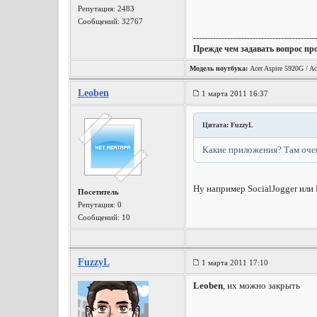
Репутация:
2483
Сообщений: 32767
-------------------------------------------
Прежде чем задавать вопрос пр
Модель ноутбука:
Acer Aspire 5920G / Ac
Leoben
1 марта 2011 16:37
Цитата: FuzzyL
Какие приложения? Там очен
Ну например SocialJogger или Б
Посетитель
Репутация:
0
Сообщений: 10
FuzzyL
1 марта 2011 17:10
Leoben
, их можно закрыть