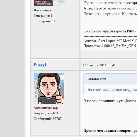
Где то писали что чехол котор
А так я в этот коммуникатор п
Посетитель
Позже отпишусь еще. Как тольк
Репутация:
1
Сообщений: 58
Сообщение отредактировал
Pitt0
-
-------------------------------------------
Аппарат: Acer Liquid МТ Metal S1
Прошивка: 4.000.13_EMEA_GEN
FuzzyL
1 марта 2011 05:41
Цитата: Pitt0
На счет камеры еще хочу ска
В новой прошивке чуть фотки 
Администратор
Репутация:
2483
Сообщений: 32767
-------------------------------------------
Прежде чем задавать вопрос пр