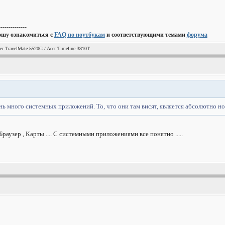
--------------
ошу ознакомиться с
FAQ по ноутбукам
и соответствующими темами
форума
er TravelMate 5520G / Acer Timeline 3810T
ь много системных приложений. То, что они там висят, является абсолютно 
раузер , Карты .... С системными приложениями все понятно .....