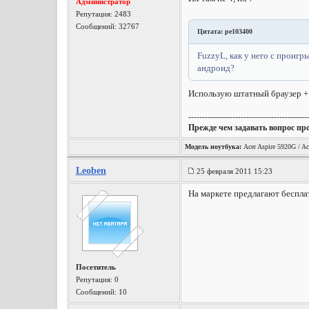
Администратор
Репутация:
2483
Сообщений: 32767
Цитата: pe103400
FuzzyL, как у него с проигр
андроид?
Использую штатный браузер + O
-------------------------------------------
Прежде чем задавать вопрос пр
Модель ноутбука:
Acer Aspire 5920G / Ac
Leoben
25 февраля 2011 15:23
На маркете предлагают бесплат
Посетитель
Репутация:
0
Сообщений: 10