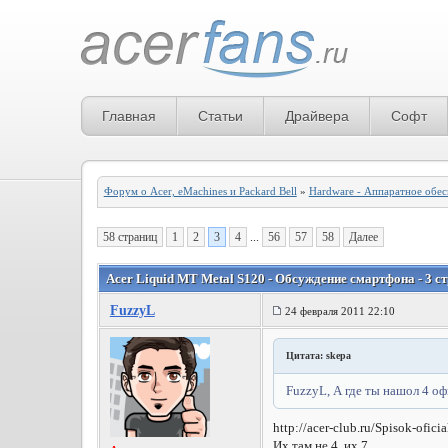
Главная
Статьи
Драйвера
Софт
Форум о Acer, eMachines и Packard Bell
»
Hardware - Аппаратное обе
58 страниц
1
2
3
4
...
56
57
58
Далее
Acer Liquid MT Metal S120 - Обсуждение смартфона - 3 с
FuzzyL
24 февраля 2011 22:10
Цитата: skepa
FuzzyL, А где ты нашол 4 
http://acer-club.ru/Spisok-ofic
Их там не 4, их 7