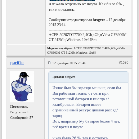
и лежала отдельно от ноута. Как было 0% ,
так и осталось.
Сообщение отредактировал
brsgvrn
- 12 декабря
2015 23:14
---------------------------------------------------------
ACER 5920ZDT7700 2,4Gh,4Gb,nVidia GF8600M
GT-512Mb,Windows-10x64Pro
Модель ноутбука:
ACER 5920ZDT7700 2,4Gh,4Gb,nVidia
GF8600M GT-512Mb,Windows-10x64
pacifist
#1590
12 декабря 2015 23:46
Цитата: brsgvrn
Износ был бы гораздо меньше, если бы
Вы работали только от сети при
вставленной батареи и иногда её
калибровали. Батарея имеет
Посетитель
ограниченный ресурс циклов разряд/
Репутация:
0
заряд.
Сообщений: 57
Вот, например б/у батарее более 4 лет,
всё время в ноуте.
и как было 26 %, так и осталось.