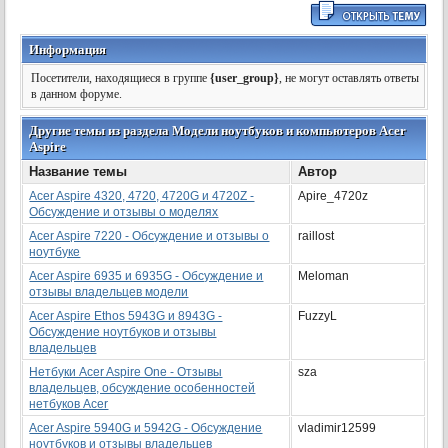
Информация
Посетители, находящиеся в группе
{user_group}
, не могут оставлять ответы
в данном форуме.
Другие темы из раздела Модели ноутбуков и компьютеров Acer
Aspire
Название темы
Автор
Acer Aspire 4320, 4720, 4720G и 4720Z -
Apire_4720z
Обсуждение и отзывы о моделях
Acer Aspire 7220 - Обсуждение и отзывы о
raillost
ноутбуке
Acer Aspire 6935 и 6935G - Обсуждение и
Meloman
отзывы владельцев модели
Acer Aspire Ethos 5943G и 8943G -
FuzzyL
Обсуждение ноутбуков и отзывы
владельцев
Нетбуки Acer Aspire One - Отзывы
sza
владельцев, обсуждение особенностей
нетбуков Acer
Acer Aspire 5940G и 5942G - Обсуждение
vladimir12599
ноутбуков и отзывы владельцев