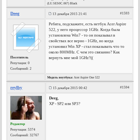
(LU.SES0C.067) Black
Deeg
#1593
13 декабря 2015 21:41
Ребята, подскажите, есть нетбук Acer Aspire
522, у него процессор 1GHz. Когда была
установлена Win7 - то он показывал в
свойствах все верно - 1GHz, но когда
установил Win XP - стал показывать что то
около 800MHz. С чем это связанно? Как
Посетитель
вернуть мне мой 1GHz?((
Репутация:
0
Сообщений: 2
Модель ноутбука:
Acer Aspire One 522
reylby
#1594
15 декабря 2015 00:42
Deeg
,
XP - SP2 или SP3?
Редактор
Репутация:
5374
Сообщений: 32767