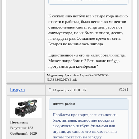
К сожалению нетбук все четыре года именно
от сети и работал, было несколько моментов
с выключением света, тогда шла работа от
аккумулятора, но их было немного, десять,
пятнадцать раз. Остальное время от сети.
Батарея не вынималась никогда.
Единственное - я его не калибровал никогда.
Может попробовать? Есть какие-нибудь
программы для калибровки?
Модель ноутбука:
Acer Aspire One 522-C6Ckk
(LU.SES0C.067) Black
brsgvrn
#1591
13 декабря 2015 01:07
Цитата: pacifist
Проблема проходит, если отключить
блок питания, полностью посадить
Посетитель
аккумулятор нетбука фильмами или
Репутация:
153
играми, до самого его выключения, а
Сообщений: 1629
потом поставить на зарядку.