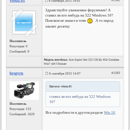
vitozz.81
#1582
6 сентября 2015 14:01
Здравствуйте уважаемые форумчане! А
ставил ли кто нибудь на 522 Windows 10?
Поиском не нашел в теме
. А то народ
хвалит десятку
Посетитель
Репутация:
0
Сообщений: 9
Модель ноутбука:
Acer Aspire One 522 C6Ckk 4Gb Goodram
Win7 x64 Ultimate
brsgvrn
#1583
6 сентября 2015 14:07
Цитата: vitozz.81
ставил ли кто нибудь на 522 Windows
10?
Посетитель
Репутация:
153
Все подробности в другом разделе
Win 10
Сообщений: 1629