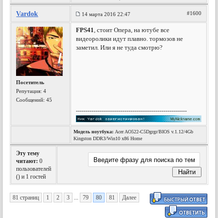
Vardok
#1600
14 марта 2016 22:47
FPS41
, стоит Опера, на ютубе все
видеоролики идут плавно. тормозов не
заметил. Или я не туда смотрю?
Посетитель
Репутация:
4
Сообщений: 45
---------------------------------------------------------
Модель ноутбука:
Acer AO522-C5Dgrgr/BIOS v.1.12/4Gb
Kingston DDR3/Win10 x86 Home
Эту тему
читают:
0
пользователей
(
) и 1 гостей
81 страниц
1
2
3
...
79
80
81
Далее