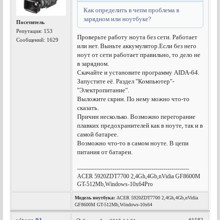
Как определить в чепм проблема в
зарядном или ноутбуке?
Посетитель
Репутация:
153
Проверьте работу ноута без сети. Работает
Сообщений: 1629
или нет.
Выньте аккумулятор.Если без него
ноут от сети работает правильно, то дело не
в зарядном.
Скачайте и установите программу AIDA-64.
Запустите её. Раздел "Компьютер"-
"Электропитание".
Выложите скрин. По нему можно что-то
сказать.
Причин несколько. Возможно перегорание
плавких предохранителей как в ноуте, так и в
самой батарее.
Возможно что-то в самом ноуте. В цепи
питания от батареи.
---------------------------------------------------------
ACER 5920ZDT7700 2,4Gh,4Gb,nVidia GF8600M
GT-512Mb,Windows-10x64Pro
Модель ноутбука:
ACER 5920ZDT7700 2,4Gh,4Gb,nVidia
GF8600M GT-512Mb,Windows-10x64