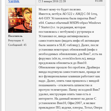
Vardok
#1598
3 января 2016 22:39
Может кому-то будет полезно.
Имеется, нетбук АО 522 с АМД С-50 1ггц,
4гб ОЗУ. Установлена была пиратка Вин7
х64. Скачал обычный MSDN-образ Windows
7 Starter (т.е. та редакция, которая
поставлялась с нетбуком) с рутрекера и
Установил ее, винда активировалась
Посетитель
самостоятельно (видать инфа об активации
Репутация:
4
была зашита в SLIC-таблицу). Далее, после
Сообщений: 45
установки некоторых обновлений (инфа о
необходимых обновлениях для Вин7, есть на
форумах ixbt.ru, overcklockers.ru), винда
предложила обновиться до Вин10.
Обновление прошло без проблем. Драйвера
винда подтянула самостоятельно, правда не
все функциональные клавиши работают как
надо. Далее, опять таки пришлось с виндой
пошаманить - отключить шпиенство и
прочую телеметрию. Папку исходной Вин7
удалил, инструкции опять таки есть в
интернете. На данный момент на диске С
установлено Вин10, Офис2007, и мелкое
прикладное ПО, кодеки, плееры, Тотал, Опера