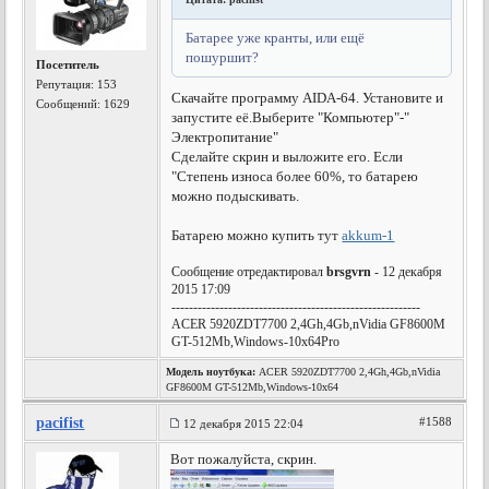
Батарее уже кранты, или ещё
пошуршит?
Посетитель
Репутация:
153
Скачайте программу AIDA-64. Установите и
Сообщений: 1629
запустите её.
Выберите "Компьютер"-"
Электропитание"
Сделайте скрин и выложите его. Если
"Степень износа более 60%, то батарею
можно подыскивать.
Батарею можно купить тут
akkum-1
Сообщение отредактировал
brsgvrn
- 12 декабря
2015 17:09
---------------------------------------------------------
ACER 5920ZDT7700 2,4Gh,4Gb,nVidia GF8600M
GT-512Mb,Windows-10x64Pro
Модель ноутбука:
ACER 5920ZDT7700 2,4Gh,4Gb,nVidia
GF8600M GT-512Mb,Windows-10x64
pacifist
#1588
12 декабря 2015 22:04
Вот пожалуйста, скрин.