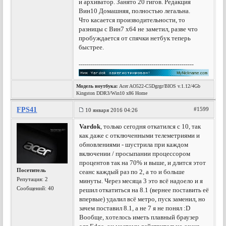
и архиватор. Занято 20 гигов. Редакция
Вин10 Домашняя, полностью легальна.
Что касается производительности, то
разницы с Вин7 х64 не заметил, разве что
пробуждается от спячки нетбук теперь
быстрее.
---------------------------------------------------------
Модель ноутбука:
Acer AO522-C5Dgrgr/BIOS v.1.12/4Gb
Kingston DDR3/Win10 x86 Home
FPS41
#1599
10 января 2016 04:26
Vardok
, только сегодня откатился с 10, так
как даже с отключенными телеметриями и
обновлениями - шустрила при каждом
включении / просыпании процессором
процентов так на 70% и выше, и длится этот
Посетитель
сеанс каждый раз по 2, а то и больше
Репутация:
2
минуты. Через месяца 3 это всё надоело и я
Сообщений: 40
решил откатиться на 8.1 (вернее поставить её
впервые) удалил всё метро, пуск заменил, но
зачем поставил 8.1, а не 7 я не понял :D
Вообще, хотелось иметь плавный браузер