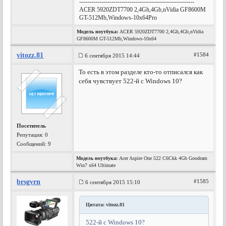
---------------------------------------------------------
ACER 5920ZDT7700 2,4Gh,4Gb,nVidia GF8600M
GT-512Mb,Windows-10x64Pro
Модель ноутбука:
ACER 5920ZDT7700 2,4Gh,4Gb,nVidia
GF8600M GT-512Mb,Windows-10x64
vitozz.81
#1584
6 сентября 2015 14:44
То есть в этом разделе кто-то отписался как
себя чувствует 522-й с Windows 10?
Посетитель
Репутация:
0
Сообщений: 9
Модель ноутбука:
Acer Aspire One 522 C6Ckk 4Gb Goodram
Win7 x64 Ultimate
brsgvrn
#1585
6 сентября 2015 15:10
Цитата: vitozz.81
522-й с Windows 10?