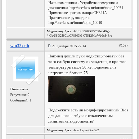
Наши помошники - Устройства измерения и
диагностики. http://acerfans.ru/forum/topic_10971
Применение программатора CH341A -
Практическое руководство.
http://acerfans.ru/forum/topic_10910
Модель ноутбука:
ACER 5920G/T7700-2.4Ggz
/4Gb/SSD256Gb/GF8600M GT512Mb/W10x64Pro
win32xcih
#1597
21 декабря 2015 22:14
Наконец дошли руки модифицироватьи без
того слабую систему охлаждения, в простое
температура выше 50 не подымается в
нагрузке не больше 75.
Посетитель
Репутация:
0
Сообщений: 1
Подскажите есть ли модифицированный Bios
для данного нетбука с отключенным
лимитом на видеопамять?
Модель ноутбука:
Acer Aspire One 522