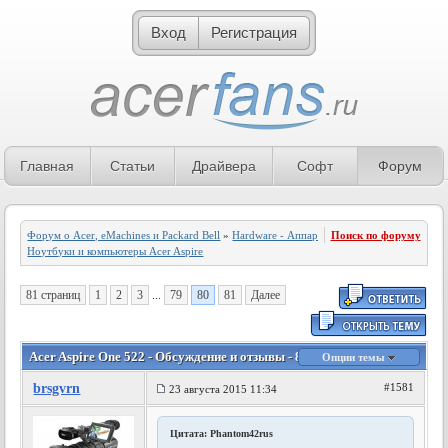
Вход
Регистрация
Главная
Статьи
Драйвера
Софт
Форум
Форум о Acer, eMachines и Packard Bell
»
Hardware - Аппаратное обеспечение
Поиск по форуму
»
Ноутбуки и компьютеры Acer Aspire
81 страниц
1
2
3
...
79
80
81
Далее
Acer Aspire One 522 - Обсуждение и отзывы - 80 страница
Опции темы
brsgvrn
#1581
23 августа 2015 11:34
Цитата: Phantom42rus