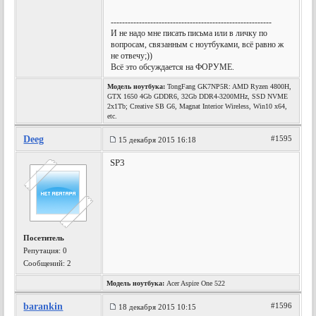
---------------------------------------------------------
И не надо мне писать письма или в личку по
вопросам, связанным с ноутбуками, всё равно ж
не отвечу;))
Всё это обсуждается на ФОРУМЕ.
Модель ноутбука:
TongFang GK7NP5R: AMD Ryzen 4800H,
GTX 1650 4Gb GDDR6, 32Gb DDR4-3200MHz, SSD NVME
2x1Tb; Creative SB G6, Magnat Interior Wireless, Win10 x64,
etc.
Deeg
#1595
15 декабря 2015 16:18
SP3
Посетитель
Репутация:
0
Сообщений: 2
Модель ноутбука:
Acer Aspire One 522
barankin
#1596
18 декабря 2015 10:15