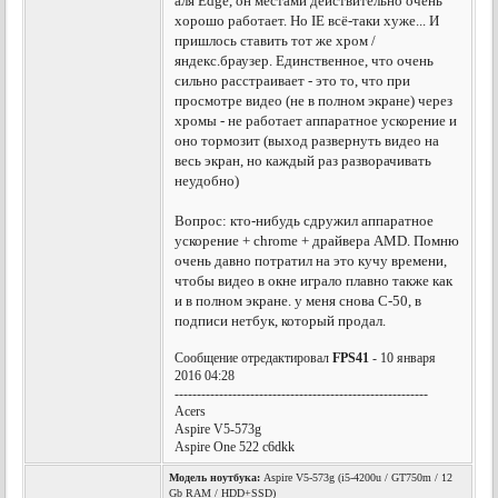
аля Edge, он местами действительно очень
хорошо работает. Но IE всё-таки хуже... И
пришлось ставить тот же хром /
яндекс.браузер. Единственное, что очень
сильно расстраивает - это то, что при
просмотре видео (не в полном экране) через
хромы - не работает аппаратное ускорение и
оно тормозит (выход развернуть видео на
весь экран, но каждый раз разворачивать
неудобно)
Вопрос: кто-нибудь сдружил аппаратное
ускорение + chrome + драйвера AMD. Помню
очень давно потратил на это кучу времени,
чтобы видео в окне играло плавно также как
и в полном экране. у меня снова С-50, в
подписи нетбук, который продал.
Сообщение отредактировал
FPS41
- 10 января
2016 04:28
---------------------------------------------------------
Acers
Aspire V5-573g
Aspire One 522 c6dkk
Модель ноутбука:
Aspire V5-573g (i5-4200u / GT750m / 12
Gb RAM / HDD+SSD)