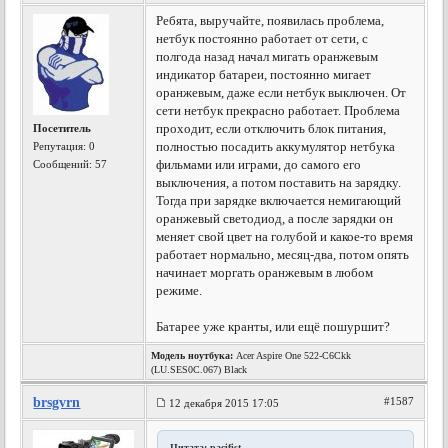
Ребята, выручайте, появилась проблема,
нетбук постоянно работает от сети, с
полгода назад начал мигать оранжевым
индикатор батареи, постоянно мигает
оранжевым, даже если нетбук выключен. От
сети нетбук прекрасно работает. Проблема
проходит, если отключить блок питания,
Посетитель
полностью посадить аккумулятор нетбука
Репутация:
0
фильмами или играми, до самого его
Сообщений: 57
выключения, а потом поставить на зарядку.
Тогда при зарядке включается немигающий
оранжевый светодиод, а после зарядки он
меняет свой цвет на голубой и какое-то время
работает нормально, месяц-два, потом опять
начинает моргать оранжевым в любом
режиме.
Батарее уже кранты, или ещё пошуршит?
Модель ноутбука:
Acer Aspire One 522-C6Ckk
(LU.SES0C.067) Black
brsgvrn
#1587
12 декабря 2015 17:05
Цитата: pacifist