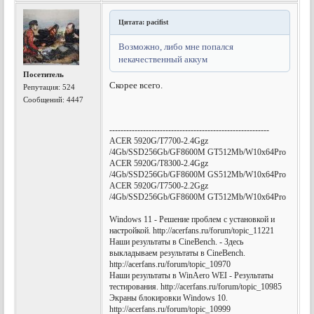
Цитата: pacifist
Возможно, либо мне попался
некачественный аккум
Посетитель
Скорее всего.
Репутация:
524
Сообщений: 4447
---------------------------------------------------------
ACER 5920G/T7700-2.4Ggz
/4Gb/SSD256Gb/GF8600M GT512Mb/W10x64Pro
ACER 5920G/T8300-2.4Ggz
/4Gb/SSD256Gb/GF8600M GS512Mb/W10x64Pro
ACER 5920G/T7500-2.2Ggz
/4Gb/SSD256Gb/GF8600M GT512Mb/W10x64Pro
Windows 11 - Решение проблем с установкой и
настройкой. http://acerfans.ru/forum/topic_11221
Наши результаты в CineBench. - Здесь
выкладываем результаты в CineBench.
http://acerfans.ru/forum/topic_10970
Наши результаты в WinAero WEI - Результаты
тестирования. http://acerfans.ru/forum/topic_10985
Экраны блокировки Windows 10.
http://acerfans.ru/forum/topic_10999