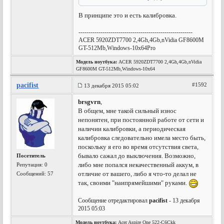
В принципе это и есть калибровка.
---------------------------------------------------------
ACER 5920ZDT7700 2,4Gh,4Gb,nVidia GF8600M
GT-512Mb,Windows-10x64Pro
Модель ноутбука:
ACER 5920ZDT7700 2,4Gh,4Gb,nVidia
GF8600M GT-512Mb,Windows-10x64
pacifist
#1592
13 декабря 2015 05:02
brsgvrn
,
В общем, мне такой сильный износ
непонятен, при постоянной работе от сети и
наличии калибровки, а периодическая
калибровка следовательно имела место быть,
поскольку я его во время отсутствия света,
бывало сажал до выключения. Возможно,
Посетитель
либо мне попался некачественный аккум, в
Репутация:
0
отличие от вашего, либо я что-то делал не
Сообщений: 57
так, своими "наипрямейшими" руками.
Сообщение отредактировал
pacifist
- 13 декабря
2015 05:03
Модель ноутбука:
Acer Aspire One 522-C6Ckk