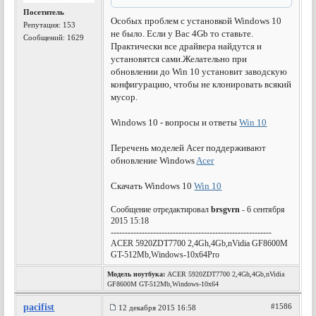
Посетитель
Особых проблем с установкой Windows 10
Репутация:
153
не было. Если у Вас 4Gb то ставьте.
Сообщений: 1629
Практически все драйвера найдутся и
установятся сами.Желательно при
обновлении до Win 10 установит заводскую
конфигурацию, чтобы не клонировать всякий
мусор.
Windows 10 - вопросы и ответы
Win 10
Перечень моделей Acer поддерживают
обновление Windows
Acer
Скачать Windows 10
Win 10
Сообщение отредактировал
brsgvrn
- 6 сентября
2015 15:18
---------------------------------------------------------
ACER 5920ZDT7700 2,4Gh,4Gb,nVidia GF8600M
GT-512Mb,Windows-10x64Pro
Модель ноутбука:
ACER 5920ZDT7700 2,4Gh,4Gb,nVidia
GF8600M GT-512Mb,Windows-10x64
pacifist
#1586
12 декабря 2015 16:58