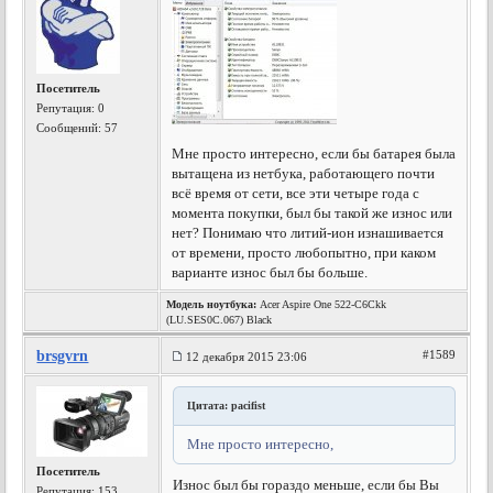
Посетитель
Репутация:
0
Сообщений: 57
Мне просто интересно, если бы батарея была
вытащена из нетбука, работающего почти
всё время от сети, все эти четыре года с
момента покупки, был бы такой же износ или
нет? Понимаю что литий-ион изнашивается
от времени, просто любопытно, при каком
варианте износ был бы больше.
Модель ноутбука:
Acer Aspire One 522-C6Ckk
(LU.SES0C.067) Black
brsgvrn
#1589
12 декабря 2015 23:06
Цитата: pacifist
Мне просто интересно,
Посетитель
Износ был бы гораздо меньше, если бы Вы
Репутация:
153