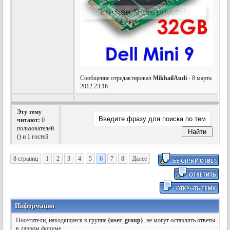
Сообщение отредактировал
MikhailAudi
- 8 марта
2012 23:16
Эту тему
читают:
0
пользователей
(
) и 1 гостей
8 страниц
1
2
3
4
5
6
7
8
Далее
Информация
Посетители, находящиеся в группе
{user_group}
, не могут оставлять ответы
в данном форуме.