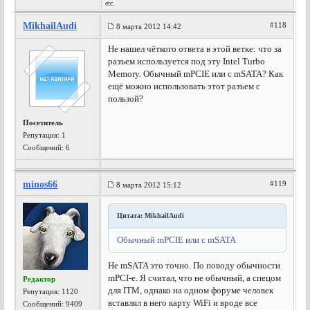
etc.
MikhailAudi
#118
8 марта 2012 14:42
Не нашел чёткого ответа в этой ветке: что за
разъем используется под эту Intel Turbo
Memory. Обычный mPCIE или с mSATA? Как
ещё можно использовать этот разъем с
пользой?
Посетитель
Репутация:
1
Сообщений: 6
minos66
#119
8 марта 2012 15:12
Цитата: MikhailAudi
Обычный mPCIE или с mSATA
Не mSATA это точно. По поводу обычности
mPCI-e. Я считал, что не обычный, а спецом
Редактор
для ITM, однако на одном форуме человек
Репутация:
1120
вставлял в него карту WiFi и вроде все
Сообщений: 9409