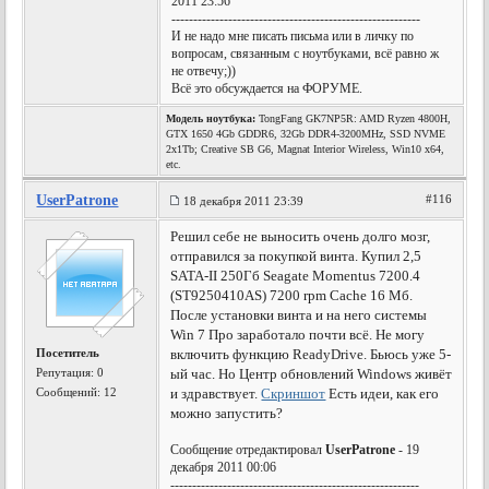
2011 23:56
---------------------------------------------------------
И не надо мне писать письма или в личку по
вопросам, связанным с ноутбуками, всё равно ж
не отвечу;))
Всё это обсуждается на ФОРУМЕ.
Модель ноутбука:
TongFang GK7NP5R: AMD Ryzen 4800H,
GTX 1650 4Gb GDDR6, 32Gb DDR4-3200MHz, SSD NVME
2x1Tb; Creative SB G6, Magnat Interior Wireless, Win10 x64,
etc.
UserPatrone
#116
18 декабря 2011 23:39
Решил себе не выносить очень долго мозг,
отправился за покупкой винта. Купил 2,5
SATA-II 250Гб Seagate Momentus 7200.4
(ST9250410AS) 7200 rpm Cache 16 Мб.
После установки винта и на него системы
Win 7 Про заработало почти всё. Не могу
Посетитель
включить функцию ReadyDrive. Бьюсь уже 5-
Репутация:
0
ый час. Но Центр обновлений Windows живёт
Сообщений: 12
и здравствует.
Скриншот
Есть идеи, как его
можно запустить?
Сообщение отредактировал
UserPatrone
- 19
декабря 2011 00:06
---------------------------------------------------------