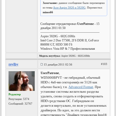
Замечание:
данное сообщение было перемещено
из темы
Acer Aspire 5920 и 5920G
. Переместил:
minos66
Сообщение отредактировал
UserPatrone
- 15
декабря 2011 01:50
---------------------------------------------------------
Aspire 5920G - 602G16Mn
Intel Core 2 Duo T7500, 2Гб DDR II, GeForce
8600M GT, HDD 500 Гб
Windows Vista HP & 7 Профессиональная
Модель ноутбука:
Aspire 5920G - 602G16Mn
reylby
#103
15 декабря 2011 02:56
UserPatrone
,
WD5000BPVT - не гибридный, обычный
HDD с 4кб-ми секторами(а не 512б как
обычно было), т.н.
Advanced Format
. При
установке системы желательно разделы
Редактор
удалить, снова создать и отформатировать
Репутация:
5374
HDD средствами ОС. Гибридным он
Сообщений: 32767
делается виртуально, по воле установленных
драйверов. По идее, за это должен нести
ответственность "Драйвер технологии Intel®