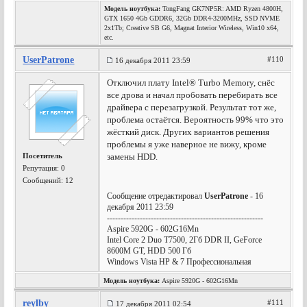
Модель ноутбука:
TongFang GK7NP5R: AMD Ryzen 4800H,
GTX 1650 4Gb GDDR6, 32Gb DDR4-3200MHz, SSD NVME
2x1Tb; Creative SB G6, Magnat Interior Wireless, Win10 x64,
etc.
UserPatrone
#110
16 декабря 2011 23:59
Отключил плату Intel® Turbo Memory, снёс
все дрова и начал пробовать перебирать все
драйвера с перезагрузкой. Результат тот же,
проблема остаётся. Вероятность 99% что это
жёсткий диск. Других вариантов решения
проблемы я уже наверное не вижу, кроме
Посетитель
замены HDD.
Репутация:
0
Сообщений: 12
Сообщение отредактировал
UserPatrone
- 16
декабря 2011 23:59
---------------------------------------------------------
Aspire 5920G - 602G16Mn
Intel Core 2 Duo T7500, 2Гб DDR II, GeForce
8600M GT, HDD 500 Гб
Windows Vista HP & 7 Профессиональная
Модель ноутбука:
Aspire 5920G - 602G16Mn
reylby
#111
17 декабря 2011 02:54