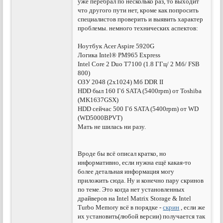
уже перебрал по несколько раз, то выходит
что другого пути нет, кроме как попросить
специалистов проверить и выявить характер
проблемы. немного технических аспектов:
Ноутбук Acer Aspire 5920G
Логика Intel® PM965 Express
Intel Core 2 Duo T7100 (1.8 ГГц/ 2 Мб/ FSB
800)
ОЗУ 2048 (2x1024) Мб DDR II
HDD был 160 Гб SATA (5400rpm) от Toshiba
(MK1637GSX)
HDD сейчас 500 Гб SATA (5400rpm) от WD
(WD5000BPVT)
Мать не шилась ни разу.
Вроде бы всё описал кратко, но
информативно, если нужна ещё какая-то
более детальная информация могу
приложить сюда. Ну и конечно пару скринов
по теме. Это когда нет установленных
драйверов на Intel Matrix Storage & Intel
Turbo Memory всё в порядке -
скрин
, если же
их установить(любой версии) получается так