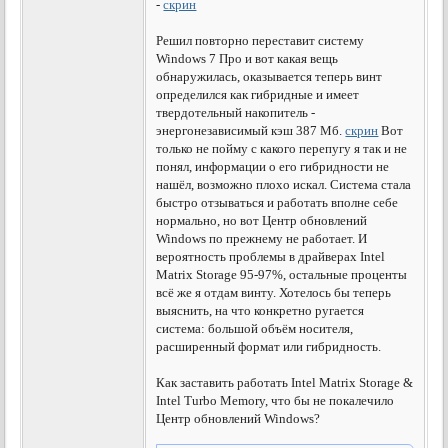
-
скрин
Решил повторно переставит систему
Windows 7 Про и вот какая вещь
обнаружилась, оказывается теперь винт
определился как гибридные и имеет
твердотельный накопитель -
энергонезависимый кэш 387 Мб.
скрин
Вот
только не пойму с какого перепугу я так и не
понял, информации о его гибридности не
нашёл, возможно плохо искал. Система стала
быстро отзываться и работать вполне себе
нормально, но вот Центр обновлений
Windows по прежнему не работает. И
вероятность проблемы в драйверах Intel
Matrix Storage 95-97%, остальные проценты
всё же я отдам винту. Хотелось бы теперь
выяснить, на что конкретно ругается
система: большой объём носителя,
расширенный формат или гибридность.
Как заставить работать Intel Matrix Storage &
Intel Turbo Memory, что бы не покалечило
Центр обновлений Windows?