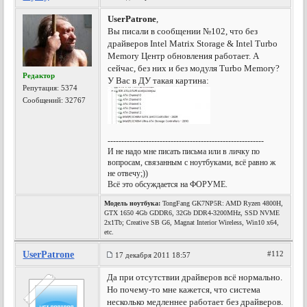
UserPatrone
,
Вы писали в сообщении №102, что без
драйверов Intel Matrix Storage & Intel Turbo
Memory Центр обновления работает. А
сейчас, без них и без модуля Turbo Memory?
Редактор
У Вас в ДУ такая картина:
Репутация:
5374
Сообщений: 32767
---------------------------------------------------------
И не надо мне писать письма или в личку по
вопросам, связанным с ноутбуками, всё равно ж
не отвечу;))
Всё это обсуждается на ФОРУМЕ.
Модель ноутбука:
TongFang GK7NP5R: AMD Ryzen 4800H,
GTX 1650 4Gb GDDR6, 32Gb DDR4-3200MHz, SSD NVME
2x1Tb; Creative SB G6, Magnat Interior Wireless, Win10 x64,
etc.
UserPatrone
#112
17 декабря 2011 18:57
Да при отсутствии драйверов всё нормально.
Но почему-то мне кажется, что система
несколько медленнее работает без драйверов.