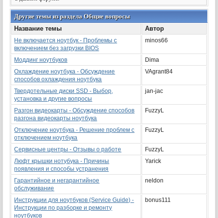
Другие темы из раздела Общие вопросы
Название темы
Автор
Не включается ноутбук - Проблемы с
minos66
включением без загрузки BIOS
Моддинг ноутбуков
Dima
Охлаждение ноутбука - Обсуждение
VAgrant84
способов охлаждения ноутбука
Твердотельные диски SSD - Выбор,
jan-jac
установка и другие вопросы
Разгон видеокарты - Обсуждение способов
FuzzyL
разгона видеокарты ноутбука
Отключение ноутбука - Решение проблем с
FuzzyL
отключением ноутбука
Сервисные центры - Отзывы о работе
FuzzyL
Люфт крышки нотубука - Причины
Yarick
появления и способы устранения
Гарантийное и негарантийное
neldon
обслуживание
Инструкции для ноутбуков (Service Guide) -
bonus111
Инструкции по разборке и ремонту
ноутбуков