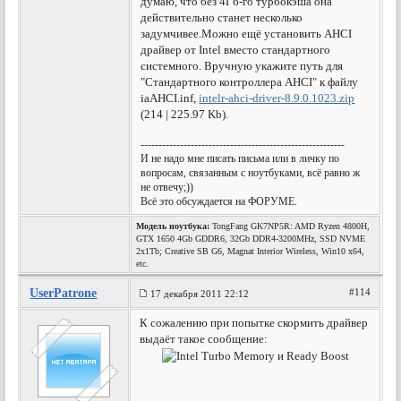
думаю, что без 4Гб-го турбокэша она
действительно станет несколько
задумчивее.
Можно ещё установить AHCI
драйвер от Intel вместо стандартного
системного. Вручную укажите путь для
"Стандартного контроллера AHCI" к файлу
iaAHCI.inf,
intelr-ahci-driver-8.9.0.1023.zip
(214 | 225.97 Kb).
---------------------------------------------------------
И не надо мне писать письма или в личку по
вопросам, связанным с ноутбуками, всё равно ж
не отвечу;))
Всё это обсуждается на ФОРУМЕ.
Модель ноутбука:
TongFang GK7NP5R: AMD Ryzen 4800H,
GTX 1650 4Gb GDDR6, 32Gb DDR4-3200MHz, SSD NVME
2x1Tb; Creative SB G6, Magnat Interior Wireless, Win10 x64,
etc.
UserPatrone
#114
17 декабря 2011 22:12
К сожалению при попытке скормить драйвер
выдаёт такое сообщение: