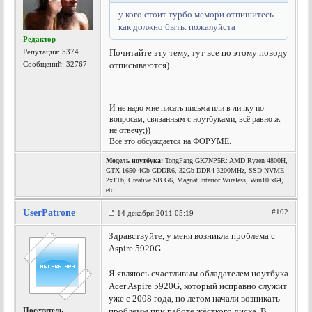
у кого стоит турбо мемори отпишитесь
как должно быть. пожалуйста
Редактор
Репутация:
5374
Почитайте эту тему, тут все по этому поводу
Сообщений: 32767
отписываются).
---------------------------------------------------------
И не надо мне писать письма или в личку по
вопросам, связанным с ноутбуками, всё равно ж
не отвечу;))
Всё это обсуждается на ФОРУМЕ.
Модель ноутбука:
TongFang GK7NP5R: AMD Ryzen 4800H,
GTX 1650 4Gb GDDR6, 32Gb DDR4-3200MHz, SSD NVME
2x1Tb; Creative SB G6, Magnat Interior Wireless, Win10 x64,
etc.
UserPatrone
#102
14 декабря 2011 05:19
Здравствуйте, у меня возникла проблема с
Aspire 5920G.
Я являюсь счастливым обладателем ноутбука
Acer Aspire 5920G, который исправно служит
уже с 2008 года, но летом начали возникать
Посетитель
проблемы при работе жёсткого диска. В