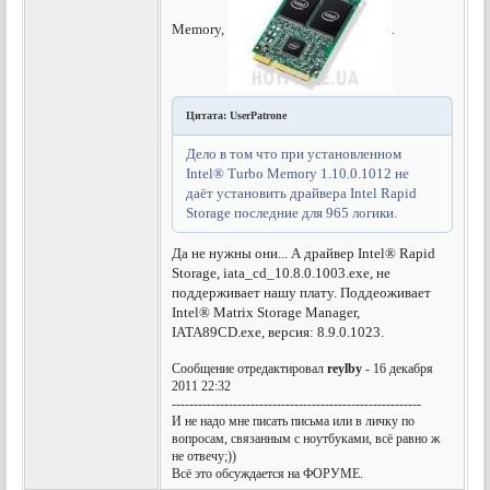
Memory,
.
Цитата: UserPatrone
Дело в том что при установленном
Intel® Turbo Memory 1.10.0.1012 не
даёт установить драйвера Intel Rapid
Storage последние для 965 логики.
Да не нужны они...
А драйвер Intel® Rapid
Storage, iata_cd_10.8.0.1003.exe, не
поддерживает нашу плату. Поддеоживает
Intel® Matrix Storage Manager,
IATA89CD.exe, версия: 8.9.0.1023.
Сообщение отредактировал
reylby
- 16 декабря
2011 22:32
---------------------------------------------------------
И не надо мне писать письма или в личку по
вопросам, связанным с ноутбуками, всё равно ж
не отвечу;))
Всё это обсуждается на ФОРУМЕ.