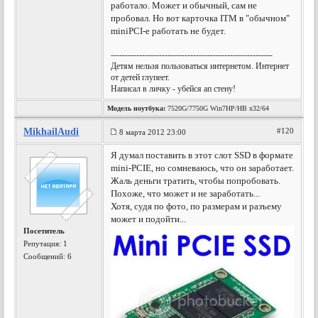
работало. Может и обычный, сам не
пробовал. Но вот карточка ITM в "обычном"
miniPCI-е работать не будет.
---------------------------------------------------------
Детям нельзя пользоваться интернетом. Интернет
от детей глупеет.
Написал в личку - убейся ап стену!
Модель ноутбука:
7520G/7750G Win7HP/HB x32/64
MikhailAudi
#120
8 марта 2012 23:00
Я думал поставить в этот слот SSD в формате
mini-PCIE, но сомневаюсь, что он заработает.
Жаль деньги тратить, чтобы попробовать.
Похоже, что может и не заработать...
Хотя, судя по фото, по размерам и разъему
может и подойти...
Посетитель
Репутация:
1
Сообщений: 6