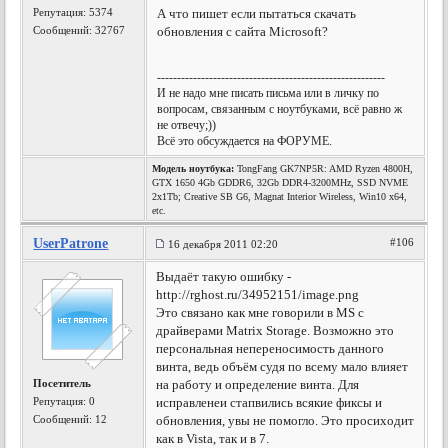
Репутация:
5374
А что пишет если пытаться скачать
Сообщений: 32767
обновления с сайта Microsoft?
---------------------------------------------------------
И не надо мне писать письма или в личку по
вопросам, связанным с ноутбуками, всё равно ж
не отвечу;))
Всё это обсуждается на ФОРУМЕ.
Модель ноутбука:
TongFang GK7NP5R: AMD Ryzen 4800H,
GTX 1650 4Gb GDDR6, 32Gb DDR4-3200MHz, SSD NVME
2x1Tb; Creative SB G6, Magnat Interior Wireless, Win10 x64,
etc.
UserPatrone
#106
16 декабря 2011 02:20
Выдаёт такую ошибку -
http://rghost.ru/34952151/image.png
Это связано как мне говорили в MS с
драйверами Matrix Storage. Возможно это
персональная непереносимость данного
винта, ведь объём судя по всему мало влияет
Посетитель
на работу и определение винта. Для
Репутация:
0
исправленеи стапвились всякие фиксы и
Сообщений: 12
обновления, увы не помогло. Это просиходит
как в Vista, так и в 7.