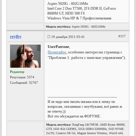
Aspire 5920G - 602G16Mn
Intel Core 2 Duo T7500, 2Гб DDR II, GeForce
8600M GT, HDD 500 Гб
Windows Vista HP & 7 Профессиональная
Модель ноутбука:
Aspire 5920G - 602G16Mn
reylby
#117
19 декабря 2011 03:41
UserPatrone
,
Почитайте
, особенно интересна страница с
"Проблема 1: работа с панелью управления").
Редактор
Репутация:
5374
Сообщений: 32767
---------------------------------------------------------
И не надо мне писать письма или в личку по
вопросам, связанным с ноутбуками, всё равно ж
не отвечу;))
Всё это обсуждается на ФОРУМЕ.
Модель ноутбука:
TongFang GK7NP5R: AMD Ryzen 4800H,
GTX 1650 4Gb GDDR6, 32Gb DDR4-3200MHz, SSD NVME
2x1Tb; Creative SB G6, Magnat Interior Wireless, Win10 x64,