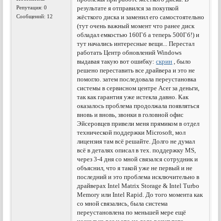
Репутация:
0
результате я отправился за покупкой
Сообщений: 12
жёсткого диска и заменил его самостоятельно
(тут очень важный момент что ранее диск
обладал емкостью 160Гб а теперь 500Гб!) и
тут начались интересные вещи... Перестал
работать Центр обновлений Windows
выдавая такую вот ошибку:
скрин
, было
решено переставить все драйвера и это не
помогло. затем последовала переустановка
системы в сервисном центре Acer за деньги,
так как гарантия уже истекла давно. Как
оказалось проблема продолжала появляться
вновь и вновь, звонки в головной офис
Эйсеровцев привели меня прямиком в отдел
технической поддержки Microsoft, мол
лицензия там всё решайте. Долго не думал
всё в деталях описал в тех. поддержку MS,
через 3-4 дня со мной связался сотрудник и
объяснил, что я такой уже не первый и не
последний и это проблема исключительно в
драйверах Intel Matrix Storage & Intel Turbo
Memory или Intel Rapid. До того момента как
со мной связались, была система
переустановлена по меньшей мере ещё