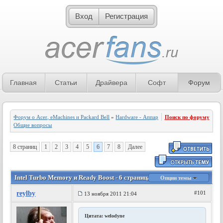
Вход
Регистрация
Главная
Статьи
Драйвера
Софт
Форум
Форум о Acer, eMachines и Packard Bell
»
Hardware - Аппаратное обеспечение
Поиск по форуму
»
Общие вопросы
8 страниц
1
2
3
4
5
6
7
8
Далее
Intel Turbo Memory и Ready Boost - 6 страница
Опции темы
reylby
#101
13 ноября 2011 21:04
Цитата: welodyne