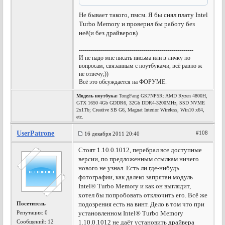
Не бывает такого, пмсм. Я бы снял плату Intel
Turbo Memory и проверил бы работу без
неё(и без драйверов)
---------------------------------------------------------
И не надо мне писать письма или в личку по
вопросам, связанным с ноутбуками, всё равно ж
не отвечу;))
Всё это обсуждается на ФОРУМЕ.
Модель ноутбука:
TongFang GK7NP5R: AMD Ryzen 4800H,
GTX 1650 4Gb GDDR6, 32Gb DDR4-3200MHz, SSD NVME
2x1Tb; Creative SB G6, Magnat Interior Wireless, Win10 x64,
etc.
UserPatrone
#108
16 декабря 2011 20:40
Стоят 1.10.0.1012, перебрал все доступные
версии, по предложенным ссылкам ничего
нового не узнал. Есть ли где-нибудь
фотографии, как далеко запрятан модуль
Intel® Turbo Memory и как он выглядит,
хотел бы попробовать отключить его. Всё же
Посетитель
подозрения есть на винт. Дело в том что при
Репутация:
0
установленном Intel® Turbo Memory
Сообщений: 12
1.10.0.1012 не даёт установить драйвера