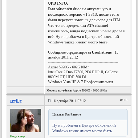
UPD INFO:
Был обновлён биос на актуальную и
последнюю версию v1.3813, после этого
были переустановлены драйвера для ITM.
Что-то в определении ATA channel
изменилось, винда подыскала новые дрова и
всё. Ну и проблема в Центре обновлений
Windows также имеют место быть.
Сообщение отредактировал
UserPatrone
- 15
декабря 2011 23:12
---------------------------------------------------------
Aspire 5920G - 602G16Mn
Intel Core 2 Duo T7500, 2Гб DDR II, GeForce
8600M GT, HDD 500 Гб
Windows Vista HP & 7 Профессиональная
Модель ноутбука:
Aspire 5920G - 602G16Mn
reylby
#105
16 декабря 2011 02:12
Цитата: UserPatrone
Ну и проблема в Центре обновлений
Windows также имеют место быть.
Редактор