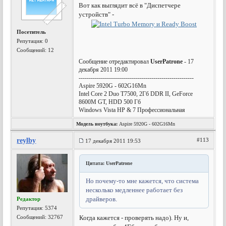
Вот как выглядит всё в "Диспетчере
устройств" -
Посетитель
Репутация:
0
Сообщений: 12
Сообщение отредактировал
UserPatrone
- 17
декабря 2011 19:00
---------------------------------------------------------
Aspire 5920G - 602G16Mn
Intel Core 2 Duo T7500, 2Гб DDR II, GeForce
8600M GT, HDD 500 Гб
Windows Vista HP & 7 Профессиональная
Модель ноутбука:
Aspire 5920G - 602G16Mn
reylby
#113
17 декабря 2011 19:53
Цитата: UserPatrone
Но почему-то мне кажется, что система
несколько медленнее работает без
драйверов.
Редактор
Репутация:
5374
Сообщений: 32767
Когда кажется - проверять надо). Ну и,