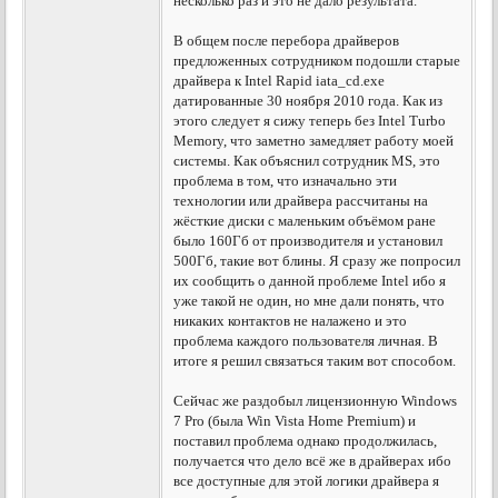
несколько раз и это не дало результата.
В общем после перебора драйверов
предложенных сотрудником подошли старые
драйвера к Intel Rapid iata_cd.exe
датированные 30 ноября 2010 года. Как из
этого следует я сижу теперь без Intel Turbo
Memory, что заметно замедляет работу моей
системы. Как объяснил сотрудник MS, это
проблема в том, что изначально эти
технологии или драйвера рассчитаны на
жёсткие диски с маленьким объёмом ране
было 160Гб от производителя и установил
500Гб, такие вот блины. Я сразу же попросил
их сообщить о данной проблеме Intel ибо я
уже такой не один, но мне дали понять, что
никаких контактов не налажено и это
проблема каждого пользователя личная. В
итоге я решил связаться таким вот способом.
Сейчас же раздобыл лицензионную Windows
7 Pro (была Win Vista Home Premium) и
поставил проблема однако продолжилась,
получается что дело всё же в драйверах ибо
все доступные для этой логики драйвера я