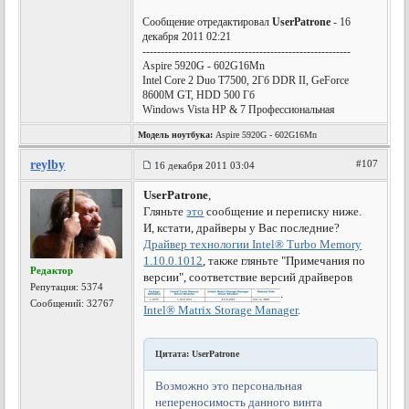
Сообщение отредактировал
UserPatrone
- 16
декабря 2011 02:21
---------------------------------------------------------
Aspire 5920G - 602G16Mn
Intel Core 2 Duo T7500, 2Гб DDR II, GeForce
8600M GT, HDD 500 Гб
Windows Vista HP & 7 Профессиональная
Модель ноутбука:
Aspire 5920G - 602G16Mn
reylby
#107
16 декабря 2011 03:04
UserPatrone
,
Гляньте
это
сообщение и переписку ниже.
И, кстати, драйверы у Вас последние?
Драйвер технологии Intel® Turbo Memory
1.10.0.1012
, также гляньте "Примечания по
Редактор
версии", соответствие версий драйверов
Репутация:
5374
.
Сообщений: 32767
Intel® Matrix Storage Manager
.
Цитата: UserPatrone
Возможно это персональная
непереносимость данного винта