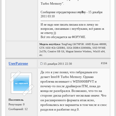
Turbo Memory".
Сообщение отредактировал
reylby
- 15 декабря
2011 03:10
---------------------------------------------------------
И не надо мне писать письма или в личку по
вопросам, связанным с ноутбуками, всё равно ж
не отвечу;))
Всё это обсуждается на ФОРУМЕ.
Модель ноутбука:
TongFang GK7NP5R: AMD Ryzen 4800H,
GTX 1650 4Gb GDDR6, 32Gb DDR4-3200MHz, SSD NVME
2x1Tb; Creative SB G6, Magnat Interior Wireless, Win10 x64,
etc.
UserPatrone
#104
15 декабря 2011 22:30
Да это я уже понял, что гибридным его
делает Intel® Turbo Memory. Однако
проблема возникает с WD5000BPVT и
почему-то после драйверов ITM, пока до
конца не разобрался. Возможно, что-то на
стороне диска работает несколько иначе. Что
Посетитель
он расширенного формата итак ясно,
Репутация:
0
пробовались все варианты в том числе и снос
Сообщений: 12
разделов и разбитие под 0.