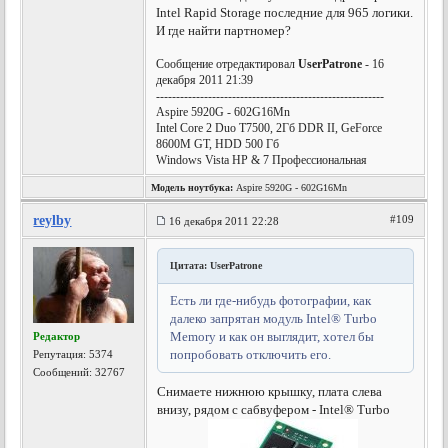
Intel Rapid Storage последние для 965 логики.
И где найти партномер?
Сообщение отредактировал
UserPatrone
- 16
декабря 2011 21:39
---------------------------------------------------------
Aspire 5920G - 602G16Mn
Intel Core 2 Duo T7500, 2Гб DDR II, GeForce
8600M GT, HDD 500 Гб
Windows Vista HP & 7 Профессиональная
Модель ноутбука:
Aspire 5920G - 602G16Mn
reylby
#109
16 декабря 2011 22:28
Цитата: UserPatrone
Есть ли где-нибудь фотографии, как
далеко запрятан модуль Intel® Turbo
Memory и как он выглядит, хотел бы
Редактор
попробовать отключить его.
Репутация:
5374
Сообщений: 32767
Снимаете нижнюю крышку, плата слева
внизу, рядом с сабвуфером - Intel® Turbo