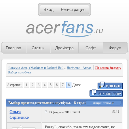
Вход
Регистрация
Главная
Статьи
Драйвера
Софт
Форум
Форум о Acer, eMachines и Packard Bell
»
Hardware - Аппаратное обеспечение
Поиск по форуму
»
Выбор ноутбука
8 страниц
1
2
3
4
5
6
7
8
Далее
Выбор производительного ноутбука. - 8 страница
Опции темы
Ольга
#141
13 февраля 2019 14:03
Сергиенко
FuzzyL, спасибо, взяла эту модель тоже, не