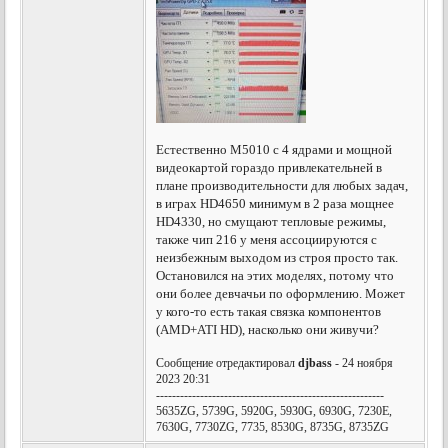
Естественно M5010 с 4 ядрами и мощной
видеокартой гораздо привлекательней в
плане производительности для любых задач,
в играх HD4650 минимум в 2 раза мощнее
HD4330, но смущают тепловые режимы,
также чип 216 у меня ассоциируются с
неизбежным выходом из строя просто так.
Остановился на этих моделях, потому что
они более девчачьи по оформлению. Может
у кого-то есть такая связка компонентов
(AMD+ATI HD), насколько они живучи?
Сообщение отредактировал
djbass
- 24 ноября
2023 20:31
---------------------------------------------------------
5635ZG, 5739G, 5920G, 5930G, 6930G, 7230E,
7630G, 7730ZG, 7735, 8530G, 8735G, 8735ZG