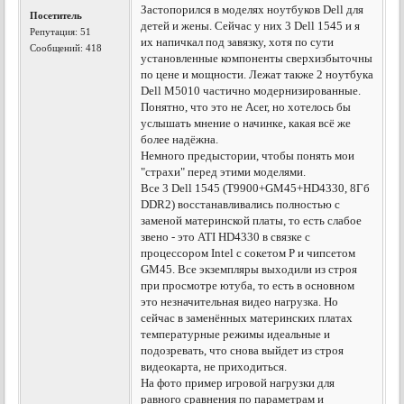
Застопорился в моделях ноутбуков Dell для
Посетитель
детей и жены. Сейчас у них 3 Dell 1545 и я
Репутация:
51
их напичкал под завязку, хотя по сути
Сообщений: 418
установленные компоненты сверхизбыточны
по цене и мощности. Лежат также 2 ноутбука
Dell M5010 частично модернизированные.
Понятно, что это не Acer, но хотелось бы
услышать мнение о начинке, какая всё же
более надёжна.
Немного предыстории, чтобы понять мои
"страхи" перед этими моделями.
Все 3 Dell 1545 (T9900+GM45+HD4330, 8Гб
DDR2) восстанавливались полностью с
заменой материнской платы, то есть слабое
звено - это ATI HD4330 в связке с
процессором Intel с сокетом P и чипсетом
GM45. Все экземпляры выходили из строя
при просмотре ютуба, то есть в основном
это незначительная видео нагрузка. Но
сейчас в заменённых материнских платах
температурные режимы идеальные и
подозревать, что снова выйдет из строя
видеокарта, не приходиться.
На фото пример игровой нагрузки для
равного сравнения по параметрам и