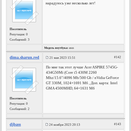
нарадуюсь уже несколько лет!
Посетитель
Репутация:
0
Сообщений: 3
Модель ноутбука:
asus
dima.sharun.red
#142
21 мая 2023 15:51
По мне так этот лучше Acer ASPIRE 5745G-
434G50Mi (Core i5 430M 2260
Mhz/15.6"/4096 Mb/500 Gb / nVidia GeForce
GT 330M, 1024+1691 Мб , Доп. карта: Intel
GMA 4500MHD, 64+1631 Мб
Посетитель
Репутация:
0
Сообщений: 2
djbass
#143
24 ноября 2023 20:13