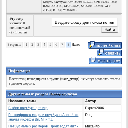
Модель ноутбука:
Acer Extensa 5635ZG, CPU P9700/T9900,
RAM DDR3 8G, GPU G105M, SSD500+HDD750, Wi-Fi
2,4/5,0, BT 4,0, Windows11
Эту тему
читают:
0
пользователей
(
) и 1 гостей
8 страниц
1
2
3
4
5
6
7
8
Далее
Информация
Посетители, находящиеся в группе
{user_group}
, не могут оставлять ответы
в данном форуме.
Другие темы из раздела Выбор ноутбука
Название темы
Автор
Выбор ноутбука для игр
Expres2006
Расшифровка модели ноутбуков Acer - Что
Dolg
значат индексы Bn, Mi и т.д.
Нетбук малых размеров. Производят ли? -
Михайло