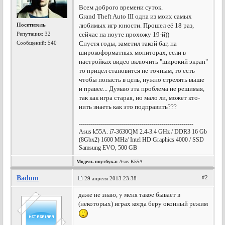
Всем доброго времени суток.
Grand Theft Auto III одна из моих самых
Посетитель
любимых игр юности. Прошел её 18 раз,
Репутация:
32
сейчас на ноуте прохожу 19-й))
Сообщений: 540
Спустя годы, заметил такой баг, на
широкоформатных мониторах, если в
настройках видео включить "широкий экран"
то прицел становится не точным, то есть
чтобы попасть в цель, нужно стрелять выше
и правее... Думаю эта проблема не решимая,
так как игра старая, но мало ли, может кто-
нить знаеть как это подправить???
---------------------------------------------------------
Asus k55A. i7-3630QM 2.4-3.4 GHz / DDR3 16 Gb
(8Gbx2) 1600 MHz/ Intel HD Graphics 4000 / SSD
Samsung EVO, 500 GB
Модель ноутбука:
Asus K55A
Badum
#2
29 апреля 2013 23:38
даже не знаю, у меня такое бывает в
(некоторых) играх когда беру оконный режим