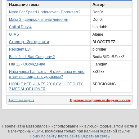
Название темы
Автор
Need For Speed Undercover - Погоняем?
Don0r
Mafia 2 - делимся впечатлениями
Don0r
Call of Duty 4
b.o.dubb
GTA 5
Alpine
Сталкер - Зов припяти
BLOODTREZ
Resident Evil
bigroller
Battlefield: Bad Company 2
BodiaBilDeRZzzzZ
Fifa 11 - Обсуждение
Flanigan
Игры через Lan-сеть. - В какие игры можно
xx32xx
отлично поиграть с друзьями?
НОВЫЕ ИГРЫ - NFS-2010.CALL OF DUTY-
SERGIOKING
7.MEDAL OF HONER
Текстовая версия
Правила поведения на форуме и сайте
Перепечатка материалов и использование их в любой форме, в том числе и
в электронных СМИ, возможны только при наличии обратной ссылки.
Поиск по сайту
Карта сайта
Обратная связь