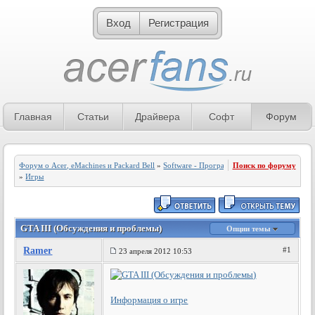
Вход
Регистрация
Главная
Статьи
Драйвера
Софт
Форум
Форум о Acer, eMachines и Packard Bell
»
Software - Программное обеспечение
Поиск по форуму
»
Игры
GTA III (Обсуждения и проблемы)
Опции темы
Ramer
#1
23 апреля 2012 10:53
Информация о игре