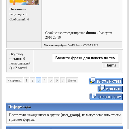
Посетитель
Репутация:
0
Сообщений: 6
Сообщение отредактировал
dumm
- 9 августа
2010 23:10
Модель ноутбука:
VAIO Sony VGN-AR31E
Эту тему
читают:
0
пользователей
(
) и 2 гостей
7 страниц
1
2
3
4
5
6
7
Далее
Информация
Посетители, находящиеся в группе
{user_group}
, не могут оставлять ответы
в данном форуме.