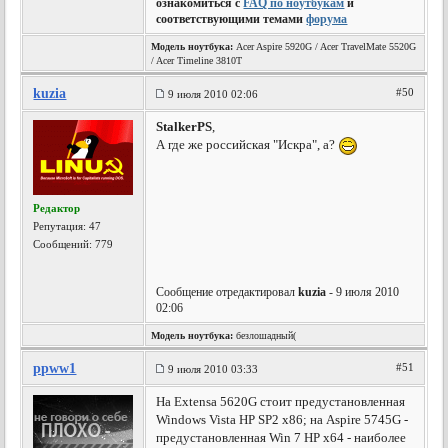
ознакомиться с
FAQ по ноутбукам
и
соответствующими темами
форума
Модель ноутбука:
Acer Aspire 5920G / Acer TravelMate 5520G
/ Acer Timeline 3810T
kuzia
#50
9 июля 2010 02:06
StalkerPS
,
А где же российская "Искра", а?
Редактор
Репутация:
47
Сообщений: 779
Сообщение отредактировал
kuzia
- 9 июля 2010
02:06
Модель ноутбука:
безлошадный(
ppww1
#51
9 июля 2010 03:33
На Extensa 5620G стоит предустановленная
Windows Vista HP SP2 x86; на Aspire 5745G -
предустановленная Win 7 HP х64 - наиболее