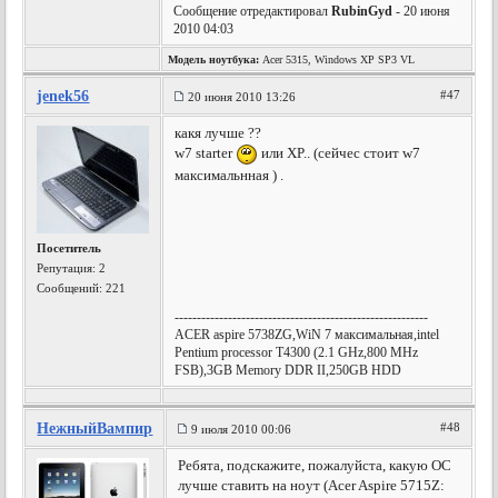
Сообщение отредактировал
RubinGyd
- 20 июня
2010 04:03
Модель ноутбука:
Acer 5315, Windows XP SP3 VL
jenek56
#47
20 июня 2010 13:26
какя лучше ??
w7 starter
или XP.. (сейчес стоит w7
максимальнная ) .
Посетитель
Репутация:
2
Сообщений: 221
---------------------------------------------------------
AСER aspire 5738ZG,WiN 7 максимальная,intel
Pentium processor T4300 (2.1 GHz,800 MHz
FSB),3GB Memory DDR II,250GB HDD
НежныйВампир
#48
9 июля 2010 00:06
Ребята, подскажите, пожалуйста, какую ОС
лучше ставить на ноут (Acer Aspire 5715Z: