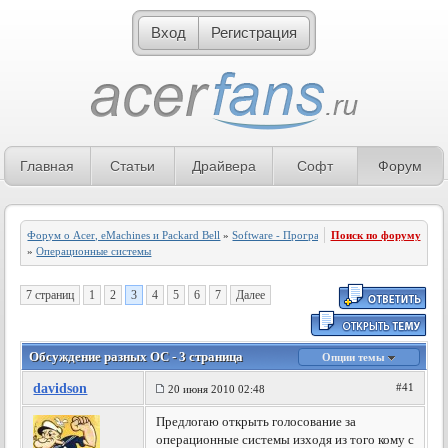
Вход
Регистрация
Главная
Статьи
Драйвера
Софт
Форум
Форум о Acer, eMachines и Packard Bell
»
Software - Программное обеспечение
Поиск по форуму
»
Операционные системы
7 страниц
1
2
3
4
5
6
7
Далее
Обсуждение разных ОС - 3 страница
Опции темы
davidson
#41
20 июня 2010 02:48
Предлогаю открыть голосование за
операционные системы изходя из того кому с