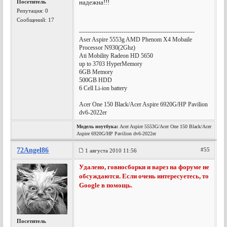
Посетитель
надежна!!!
Репутация:
0
Сообщений: 17
---------------------------------------------------------
Aser Aspire 5553g AMD Phenom X4 Mobaile
Processor N930(2Ghz)
Ati Mobility Radeon HD 5650
up to 3703 HyperMemory
6GB Memory
500GB HDD
6 Cell Li-ion battery
Acer One 150 Black/Acer Aspire 6920G/HP Pavilion
dv6-2022er
Модель ноутбука:
Acer Aspire 5553G/Acer One 150 Black/Acer
Aspire 6920G/HP Pavilion dv6-2022er
72Angel86
#55
1 августа 2010 11:56
Удалено, говносборки и варез на форуме не
обсуждаются. Если очень интересуетесь, то
Google в помощь.
Посетитель