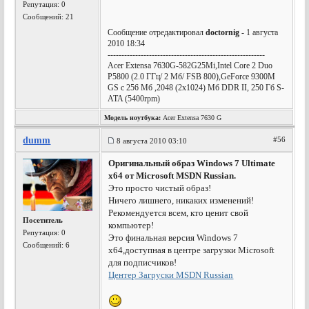
Репутация:
0
Сообщений: 21
Сообщение отредактировал
doctornig
- 1 августа
2010 18:34
---------------------------------------------------------
Acer Extensa 7630G-582G25Mi,Intel Core 2 Duo
P5800 (2.0 ГГц/ 2 Мб/ FSB 800),GeForce 9300M
GS с 256 Мб ,2048 (2x1024) Мб DDR II, 250 Гб S-
ATA (5400rpm)
Модель ноутбука:
Acer Extensa 7630 G
dumm
#56
8 августа 2010 03:10
Оригинальный образ Windows 7 Ultimate
х64 от Microsoft MSDN Russian.
Это просто чистый образ!
Ничего лишнего, никаких изменений!
Рекомендуется всем, кто ценит свой
Посетитель
компьютер!
Репутация:
0
Это финальная версия Windows 7
Сообщений: 6
х64,доступная в центре загрузки Microsoft
для подписчиков!
Центер Загруски MSDN Russian