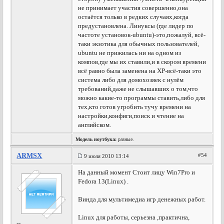
не принимает участия совершенно,она
остаётся только в редких случаях,когда
предустановлена. Линуксы (где лидер по
частоте установок-ubuntu)-это,пожалуй, всё-
таки экзотика для обычных пользователей,
ubuntu не прижилась ни на одном из
компов,где мы их ставили,и в скором времени
всё равно была заменена на ХР-всё-таки это
система либо для домохозяек с нулём
требований,даже не слышавших о том,что
можно какие-то программы ставить,либо для
тех,кто готов угробить тучу времени на
настройки,конфиги,поиск и чтение на
английском.
Модель ноутбука:
разные.
ARMSX
#54
9 июля 2010 13:14
На данный момент Стоит лицу Win7Pro и
Fedora 13(Linux) .
Винда для мультимедиа игр денежных работ.
Linux для работы, серьезна ,практична,