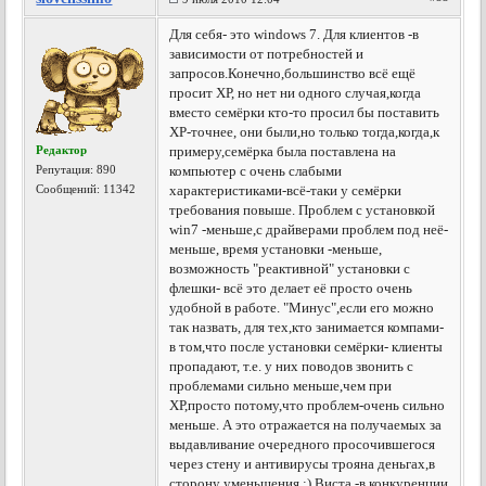
Для себя- это windows 7. Для клиентов -в
зависимости от потребностей и
запросов.Конечно,большинство всё ещё
просит ХР, но нет ни одного случая,когда
вместо семёрки кто-то просил бы поставить
ХР-точнее, они были,но только тогда,когда,к
Редактор
примеру,семёрка была поставлена на
Репутация:
890
компьютер с очень слабыми
Сообщений: 11342
характеристиками-всё-таки у семёрки
требования повыше. Проблем с установкой
win7 -меньше,с драйверами проблем под неё-
меньше, время установки -меньше,
возможность "реактивной" установки с
флешки- всё это делает её просто очень
удобной в работе. "Минус",если его можно
так назвать, для тех,кто занимается компами-
в том,что после установки семёрки- клиенты
пропадают, т.е. у них поводов звонить с
проблемами сильно меньше,чем при
ХР,просто потому,что проблем-очень сильно
меньше. А это отражается на получаемых за
выдавливание очередного просочившегося
через стену и антивирусы трояна деньгах,в
сторону уменьшения :) Виста -в конкуренции