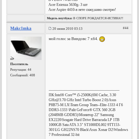
Acer Extenza 5630g- 3 шт
Acer Aspire 4410-в нете сижу,кино смотрю!
Модель ноутбука:
В СПОРЕ РОЖДАЕТСЯ-ИСТИНА!!!
Makc1mka
#44
20 июня 2010 03:13
мой голос за Виндовс 7 х64.
Посетитель
Репутация:
44
Сообщений: 408
---------------------------------------------------------
ПК:Intel® Core™ i5-2500K(6M Cache, 3.30
GHz@3.70
GHz Intel Turbo Boost 2.0)\Asus
P8B75-M LX\Team Group Team--Elite-1333 4 Гб
DDR3-1333 \Palit GeForce® GTX 560 2GB
(2048MB GDDR5)\Монитор 22'' Samsung
EX2220\Seagate Hard Drive Barracuda LP 1TB
1000GB Sata ATA 3.5" ST1000DL002 9TT153-
301\LG GH22NS70 Black\Asus Xonar D2\Windows
7 Professional 32-bit