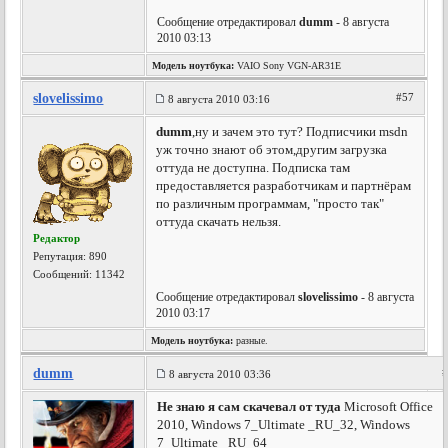
Сообщение отредактировал
dumm
- 8 августа
2010 03:13
Модель ноутбука:
VAIO Sony VGN-AR31E
slovelissimo
#57
8 августа 2010 03:16
dumm
,ну и зачем это тут? Подписчики msdn
уж точно знают об этом,другим загрузка
оттуда не доступна. Подписка там
предоставляется разработчикам и партнёрам
по различным программам, "просто так"
оттуда скачать нельзя.
Редактор
Репутация:
890
Сообщений: 11342
Сообщение отредактировал
slovelissimo
- 8 августа
2010 03:17
Модель ноутбука:
разные.
dumm
8 августа 2010 03:36
Не знаю я сам скачевал от туда
Microsoft Office
2010, Windows 7_Ultimate _RU_32, Windows
7_Ultimate _RU_64