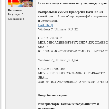
Если вам надо я закачать могу на рапиду и депо
Посетитель
Контрольные суммы Проверены HashTab 3,0
-
Репутация:
0
самый простой способ проверить файл подлиннос
Сообщений: 6
и целостность
HastTab3,0
Windows 7_Ultimate _RU_32
CRC32: 79F34173
MD5: 58BCA52BB98FBF17295E571DF2CCABBC
SHA-1:
65F13D79C4C6260B83F74C764DFDCE14C2AC26
Windows 7_Ultimate _RU_64
CRC32: 3F7AC1BE
MD5: 9EB0135E8332323EA009D612649A4CD2
SHA-1:
4A097B10CCA62899D0EC5FA706FA3D5E57E623
Когда были созданы
Вид при старте Только не подумайте что я
навязываю.