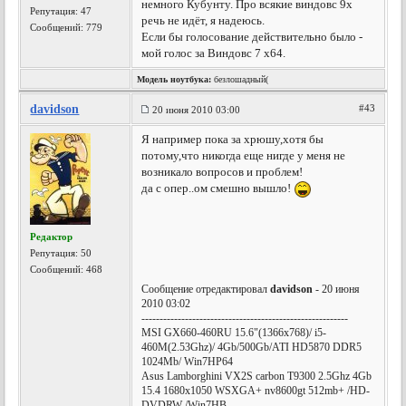
немного Кубунту. Про всякие виндовс 9х
Репутация:
47
речь не идёт, я надеюсь.
Сообщений: 779
Если бы голосование действительно было -
мой голос за Виндовс 7 х64.
Модель ноутбука:
безлошадный(
davidson
#43
20 июня 2010 03:00
Я например пока за хрюшу,хотя бы
потому,что никогда еще нигде у меня не
возникало вопросов и проблем!
да с опер..ом смешно вышло!
Редактор
Репутация:
50
Сообщений: 468
Сообщение отредактировал
davidson
- 20 июня
2010 03:02
---------------------------------------------------------
MSI GX660-460RU 15.6"(1366x768)/ i5-
460M(2.53Ghz)/ 4Gb/500Gb/ATI HD5870 DDR5
1024Mb/ Win7HP64
Asus Lamborghini VX2S carbon T9300 2.5Ghz 4Gb
15.4 1680x1050 WSXGA+ nv8600gt 512mb+ /HD-
DVDRW /Win7HB