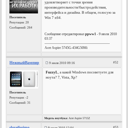
удовлетворяет с точки зрения
производительности/быстродействия,
интерфейса и дизайна. В общем, голосую за
Посетитель
Win 7 х64.
Репутация:
20
Сообщений: 264
Сообщение отредактировал
ppww1
- 9 июля 2010
03:37
---------------------------------------------------------
Acer Aspire 5745G-434G50Mi
НежныйВампир
#52
9 июля 2010 09:16
FuzzyL
, а какой Windows посоветуете для
ноута? 7, Vista, Xp?
Посетитель
Репутация:
-2
Сообщений: 31
Модель ноутбука:
Acer Aspire 5715Z
slovelissimo
#53
9 июля 2010 12:04