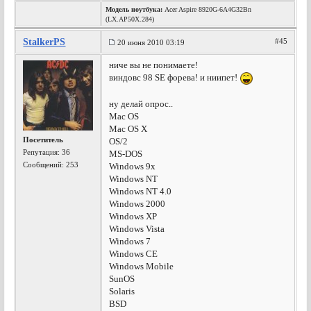
Модель ноутбука:
Acer Aspire 8920G-6A4G32Bn
(LX.AP50X.284)
StalkerPS
#45
20 июня 2010 03:19
ниче вы не понимаете!
виндовс 98 SE форева! и ниипет!
ну делай опрос..
Mac OS
Mac OS X
Посетитель
OS/2
Репутация:
36
MS-DOS
Сообщений: 253
Windows 9x
Windows NT
Windows NT 4.0
Windows 2000
Windows XP
Windows Vista
Windows 7
Windows CE
Windows Mobile
SunOS
Solaris
BSD