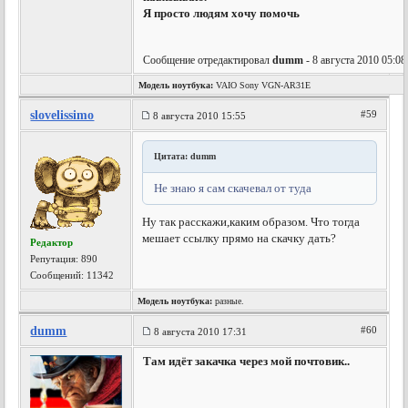
Я просто людям хочу помочь
Сообщение отредактировал
dumm
- 8 августа 2010 05:08
Модель ноутбука:
VAIO Sony VGN-AR31E
slovelissimo
#59
8 августа 2010 15:55
Цитата: dumm
Не знаю я сам скачевал от туда
Ну так расскажи,каким образом. Что тогда
мешает ссылку прямо на скачку дать?
Редактор
Репутация:
890
Сообщений: 11342
Модель ноутбука:
разные.
dumm
#60
8 августа 2010 17:31
Там идёт закачка через мой почтовик..