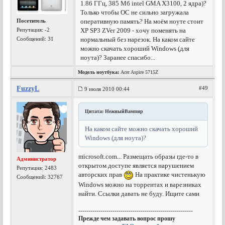
1.86 ГГц, 385 Мб intel GMA X3100, 2 ядра)?
Только чтобы ОС не сильно загружала
Посетитель
оперативную память? На моём ноуте стоит
Репутация:
-2
XP SP3 ZVer 2009 - хочу поменять на
Сообщений: 31
нормальный без нарезок. На каком сайте
можно скачать хороший Windows (для
ноута)? Заранее спасибо...
Модель ноутбука:
Acer Aspire 5715Z
FuzzyL
#49
9 июля 2010 00:44
Цитата: НежныйВампир
На каком сайте можно скачать хороший
Windows (для ноута)?
microsoft.com... Размещать образы где-то в
Администратор
открытом доступе является нарушением
Репутация:
2483
авторских прав
На практике чистенькую
Сообщений: 32767
Windows можно на торрентах и варезниках
найти. Ссылки давать не буду. Ищите сами
---------------------------------------------------------
Прежде чем задавать вопрос прошу