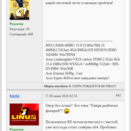
какой системой легче и меньше проблем!
Редактор
Репутация:
50
Сообщений: 468
---------------------------------------------------------
MSI GX660-460RU 15.6"(1366x768)/ i5-
460M(2.53Ghz)/ 4Gb/500Gb/ATI HD5870 DDR5
1024Mb/ Win7HP64
Asus Lamborghini VX2S carbon T9300 2.5Ghz 4Gb
15.4 1680x1050 WSXGA+ nv8600gt 512mb+ /HD-
DVDRW /Win7HB
Acer Extenza 5630g- 3 шт
Acer Aspire 4410-в нете сижу,кино смотрю!
Модель ноутбука:
В СПОРЕ РОЖДАЕТСЯ-ИСТИНА!!!
kuzia
#42
20 июня 2010 02:55
Опер без точки? Это типа "Улицы разбитых
фонарей"?
Пользовался ХР, потом купил ноут с вистой,
уже пол года стоит семёрка х64. Пробовал
Редактор