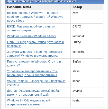
Другие темы из раздела Операционные системы
Название темы
Автор
Восстановление Windows - Решение
zmv
проблем с загрузкой и работой Windows
после сбоев
BSOD. Решение проблем с синими
CRYO
экранами смерти
Windows 32-bit или Windows 64-bit?
lammoid
Linux - Выбор дистрибутива, установка и
FuzzyL
настройка
Загрузка Windows - Решение проблем с
minos66
загрузкой Windows и мультизагрузка
Предустановленая Windows. Стоит ли
Bigfan
удалять?
Управление электропитанием - Сон,
stas4
гибернация, планы электропитания
VSuite Ramdisk - Обсуждение и настройка
kosas
утилиты
Доступ - Удалить неудаляемый файл,
avyrvar
изменить неизменяемый файл
Windows 8 - Обсуждение новой
kuzia
операционной системы