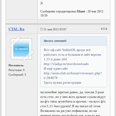
))
Сообщение отредактировал
Ekzot
- 20 мая 2012
19:59
CTAC-Ko
#114
21 мая 2012 03:07
Цитата: contramot5
Вот оф.сайт StableOS, вроде всё
работает, есть и большая и лайт версии
1.11 и даже х64
http://vladqa.ru/stos/downloads
Посетитель
И ещё один сайт
Репутация:
0
http://nnm-club.ru/forum/viewtopic.php?
Сообщений: 5
t=394679
Здесь нужна регистрация
на нонейме зареган давно, да, там аж 3 раза
есть стос, но у них всех дальше ссылы ведут
на ф/о типа летитбита и прочих - на всех ф/о
стос1,11 был удален! Я же писал об этом.
Возможно на дм уже пофиксили, но на
момент моего поста было так. и на ех.юа