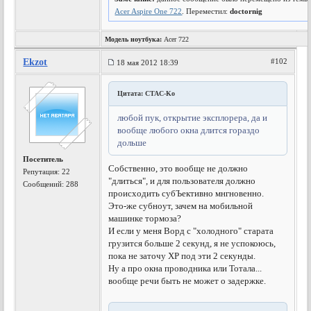
Acer Aspire One 722
. Переместил:
doctornig
Модель ноутбука:
Acer 722
Ekzot
#102
18 мая 2012 18:39
Цитата: CTAC-Ko
любой пук, открытие эксплорера, да и
вообще любого окна длится гораздо
дольше
Посетитель
Собственно, это вообще не должно
Репутация:
22
"длиться", и для пользователя должно
Сообщений: 288
происходить субЪективно мнгновенно.
Это-же субноут, зачем на мобильной
машинке тормоза?
И если у меня Ворд с "холодного" старата
грузится больше 2 секунд, я не успокоюсь,
пока не заточу ХР под эти 2 секунды.
Ну а про окна проводника или Тотала...
вообще речи быть не может о задержке.