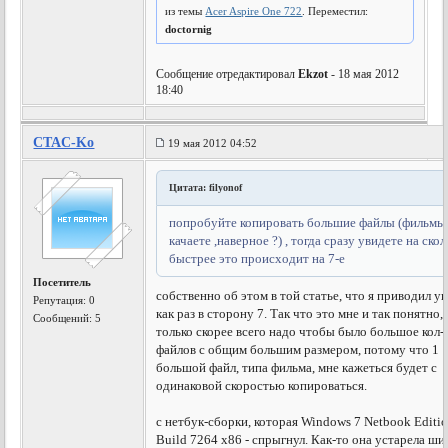
из темы
Acer Aspire One 722
. Переместил:
doctornig
Сообщение отредактировал
Ekzot
- 18 мая 2012
18:40
CTAC-Ko
19 мая 2012 04:52
Цитата: filyonof
попробуйте копировать большие файлы (фильмы
качаете ,наверное ?) , тогда сразу увидете на скол
быстрее это происходит на 7-е
Посетитель
собственно об этом в той статье, что я приводил у
Репутация:
0
как раз в сторону 7. Так что это мне и так понятно,
Сообщений: 5
только скорее всего надо чтобы было большое кол-
файлов с общим большим размером, потому что 1
большой файл, типа фильма, мне кажеться будет с
одинаковой скоростью копироваться.
с нетбук-сборки, которая Windows 7 Netbook Editi
Build 7264 x86 - спрыгнул. Как-то она устарела ши