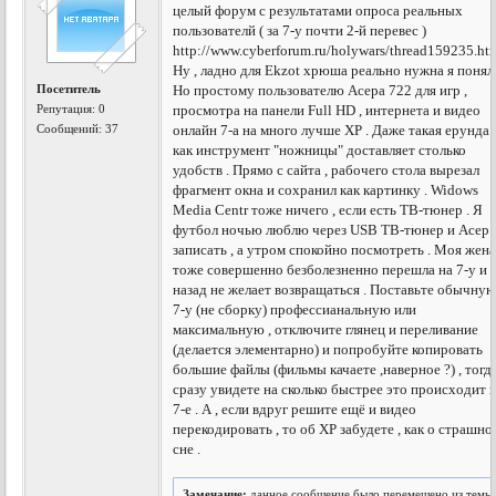
целый форум с результатами опроса реальных
пользователй ( за 7-у почти 2-й перевес )
http://www.cyberforum.ru/holywars/thread159235.ht
Ну , ладно для Ekzot хрюша реально нужна я понял 
Посетитель
Но простому пользователю Асера 722 для игр ,
Репутация:
0
просмотра на панели Full HD , интернета и видео
Сообщений: 37
онлайн 7-а на много лучше ХР . Даже такая ерунда 
как инструмент "ножницы" доставляет столько
удобств . Прямо с сайта , рабочего стола вырезал
фрагмент окна и сохранил как картинку . Widows
Media Centr тоже ничего , если есть ТВ-тюнер . Я
футбол ночью люблю через USB ТВ-тюнер и Асер
записать , а утром спокойно посмотреть . Моя жен
тоже совершенно безболезненно перешла на 7-у и
назад не желает возвращаться . Поставьте обычну
7-у (не сборку) профессианальную или
максимальную , отключите глянец и переливание
(делается элементарно) и попробуйте копировать
большие файлы (фильмы качаете ,наверное ?) , тогд
сразу увидете на сколько быстрее это происходит 
7-е . А , если вдруг решите ещё и видео
перекодировать , то об ХР забудете , как о страшно
сне .
Замечание:
данное сообщение было перемещено из темы