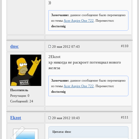
))
Замечание:
данное сообщение было перемещено
из темы
Acer Aspire One 722
. Переместил:
doctornig
dnsc
#110
20 мая 2012 07:43
2Ekzot
xp никогда не раскроет потенциал нового
железа
Замечание:
данное сообщение было перемещено
из темы
Acer Aspire One 722
. Переместил:
Посетитель
doctornig
Репутация:
0
Сообщений: 24
Ekzot
#111
20 мая 2012 10:43
Цитата: dnsc