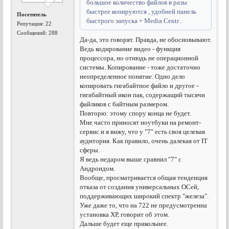
большое количество файлов в разы
быстрее копируются , удобней панель
Посетитель
быстрого запуска + Меdia Centr .
Репутация:
22
Сообщений: 288
Да-да, это говорят. Правда, не обосновывают.
Ведь кодирование видео - функция
процессора, но отнюдь не операционной
системы. Копирование - тоже достаточно
неопределенное понятие. Одно дело
копировать гигабайтное файло и другое -
гигабайтный икон пак, содержащий тысячи
файликов с байтным размером.
Повторю: этому спору конца не будет.
Мне часто приносят ноутбуки на ремонт-
сервис и я вижу, что у "7" есть своя целевая
аудитория. Как правило, очень далекая от IT
сферы.
Я ведь недаром выше сравнил "7" с
Андроидом.
Вообще, просматривается общая тенденция
отказа от создания универсальных ОСей,
поддерживающих широкий спектр "железа".
Уже даже то, что на 722 не предусмотренна
установка ХР, говорит об этом.
Дальше будет еще прикольнее.