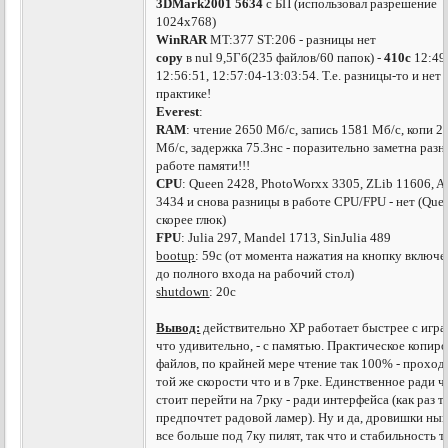
3DMark2001
5634
с БП (использовал разрешение
1024х768)
WinRAR
MT:377 ST:206 - разницы нет
copy
в nul 9,5Гб(235 файлов/60 папок) -
410с
12:49
12:56:51, 12:57:04-13:03:54. Т.е. разницы-то и нет 
практике!
Everest
:
RAM
: чтение 2650 Мб/с, запись 1581 Мб/с, копи 2
Мб/с, задержка 75.3нс - поразительно заметна разн
работе памяти!!!
CPU
: Queen 2428, PhotoWorxx 3305, ZLib 11606, 
3434 и снова разницы в работе CPU/FPU - нет (Que
скорее глюк)
FPU
: Julia 297, Mandel 1713, SinJulia 489
bootup
: 59c (от момента нажатия на кнопку включ
до полного входа на рабочий стол)
shutdown
: 20c
Вывод:
действительно ХР работает быстрее с игра
что удивительно, - с памятью. Практическое копир
файлов, по крайней мере чтение так 100% - проход
той же скорости что и в 7рке. Единственное ради ч
стоит перейти на 7рку - ради интерфейса (как раз т
предпочтет радовой ламер). Ну и да, дровишки ны
все больше под 7ку пилят, так что и стабильность т