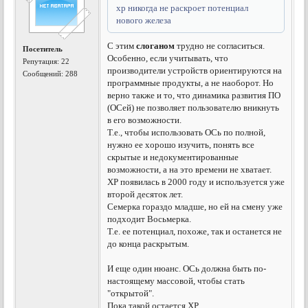
xp никогда не раскроет потенциал
нового железа
С этим
слоганом
трудно не согласиться.
Посетитель
Особенно, если учитывать, что
Репутация:
22
производители устройств ориентируются на
Сообщений: 288
программные продукты, а не наоборот. Но
верно также и то, что динамика развития ПО
(ОСей) не позволяет пользователю вникнуть
в его возможности.
Т.е., чтобы использовать ОСь по полной,
нужно ее хорошо изучить, понять все
скрытые и недокументированные
возможности, а на это времени не хватает.
ХР появилась в 2000 году и используется уже
второй десяток лет.
Семерка гораздо младше, но ей на смену уже
подходит Восьмерка.
Т.е. ее потенциал, похоже, так и останется не
до конца раскрытым.
И еще один нюанс. ОСь должна быть по-
настоящему массовой, чтобы стать
"открытой".
Пока такой остается ХР.