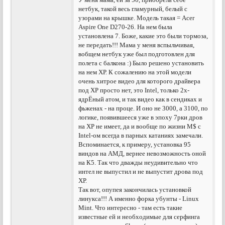
нетбук, такой весь гламурный, белый с
узорами на крышке. Модель такая = Acer
Aspire One D270-26. На нем была
установлена 7. Боже, какие это были тормоза,
не передать!!! Мама у меня вспыльчивая,
вобщем нетбук уже был подготовлен для
полета с балкона :) Было решено установить
на нем ХР. К сожалению на этой модели
очень хитрое видео для которого драйвера
под ХР просто нет, это Intel, только 2х-
ядрЁный атом, и так видео как в сендиках и
фьженах - на проце. И оно не 3000, а 3100, по
логике, появившееся уже в эпоху 7рки дров
на ХР не имеет, да и вообще по жизни М$ с
Intel-ом всегда в парных катаниях замечали.
Вспоминается, к примеру, установка 95
виндов на АМД, вернее невозможность оной
на К5. Так что дважды неудивительно что
интел не выпустил и не выпустит дрова под
ХР.
Так вот, опупея закончилась установкой
линукса!!! А именно форка убунты - Linux
Mint. Что интересно - там есть такие
известные ей и необходимые для серфинга