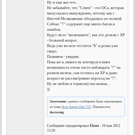
Ну и еще кое-что...
Не забывайте, что "Севен" - это ОСь, которая
выпускалась вынужденно, потому как с
Вистой Мелкомягкие обгадились по полной.
Сейчас "7" содержит еще много багов и
ошибок.
Будут ли ее "вылизывать", как это делали с ХР
- большой вопрос.
Ведь уже во-всю тестится "8" и релиз уже
скоро.
Поживем - увидим.
Пока же я, никого не агитируя и имея
возможность очень часто наблюдать "7" на
разном железе, сам остаюсь на ХР и даже
всерьез не рассматриваю переход на "7".
Ну не люблю я тормознутые компы...
))
Замечание:
данное сообщение было перемещено
из темы
Acer Aspire One 722
. Переместил:
doctornig
Сообщение отредактировал
Ekzot
- 19 мая 2012
13:20