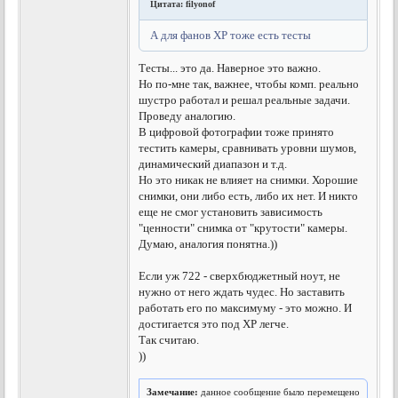
Цитата: filyonof
А для фанов ХР тоже есть тесты
Тесты... это да. Наверное это важно.
Но по-мне так, важнее, чтобы комп. реально
шустро работал и решал реальные задачи.
Проведу аналогию.
В цифровой фотографии тоже принято
тестить камеры, сравнивать уровни шумов,
динамический диапазон и т.д.
Но это никак не влияет на снимки. Хорошие
снимки, они либо есть, либо их нет. И никто
еще не смог установить зависимость
"ценности" снимка от "крутости" камеры.
Думаю, аналогия понятна.))
Если уж 722 - сверхбюджетный ноут, не
нужно от него ждать чудес. Но заставить
работать его по максимуму - это можно. И
достигается это под ХР легче.
Так считаю.
))
Замечание:
данное сообщение было перемещено