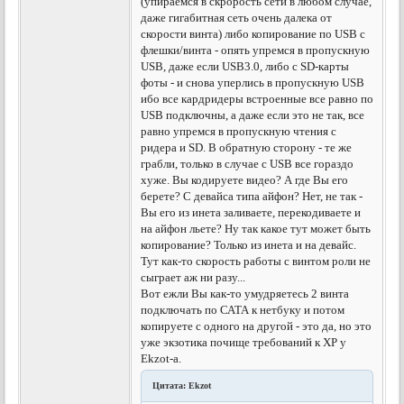
(упираемся в скрорость сети в любом случае,
даже гигабитная сеть очень далека от
скорости винта) либо копирование по USB с
флешки/винта - опять упремся в пропускную
USB, даже если USB3.0, либо с SD-карты
фоты - и снова уперлись в пропускную USB
ибо все кардридеры встроенные все равно по
USB подключны, а даже если это не так, все
равно упремся в пропускную чтения с
ридера и SD. В обратную сторону - те же
грабли, только в случае с USB все гораздо
хуже. Вы кодируете видео? А где Вы его
берете? С девайса типа айфон? Нет, не так -
Вы его из инета заливаете, перекодиваете и
на айфон льете? Ну так какое тут может быть
копирование? Только из инета и на девайс.
Тут как-то скорость работы с винтом роли не
сыграет аж ни разу...
Вот ежли Вы как-то умудряетесь 2 винта
подключать по САТА к нетбуку и потом
копируете с одного на другой - это да, но это
уже экзотика почище требований к ХР у
Ekzot-а.
Цитата: Ekzot