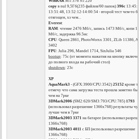
WinRAR
MT:376 ST:220
copy
в nul 9,5Гб(235 файлов/60 папок)
396с
13:45:
13:51:48, 13:52:12-14:00:54 - второй тест чем-то б
отягощен, хз чем...
Everest
:
RAM
: чтение 2476 Мб/с, запись 1473 Мб/с, копи 1
Мб/с, задержка 96.5нс
CPU
: Queen 2861, PhotoWorxx 3301, ZLib 11386, 
3402
FPU
: Julia 296, Mandel 1714, SinJulia 546
bootup
: 75c (от момента нажатия на кнопку включ
до полного входа на рабочий стол)
shutdown
: 23c
ХР
AquaMark3
- (GFX:3900/CPU:3542)
25152
кроме т
отмечу что сама загрузка теста прошла заметно бы
чем на 7рке
3DMark2006
(SM2:620/SM3:793/CPU:785)
1793
(использовал разрешение 1366х768) результаты чу
лучше чем в 7рке
3DMark2003
3371
на батарее (использовал разреш
1366х768)
3DMark2003
4011
с БП (использовал разрешение
1366х768)