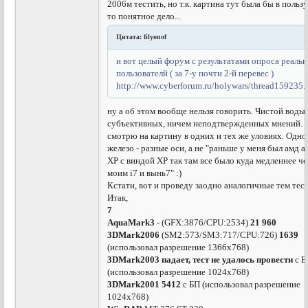
2006м тестить, но т.к. картина тут была бы в пользу
то понятное дело...
Цитата: filyonof
и вот целый форум с результатами опроса реаль
пользователй ( за 7-у почти 2-й перевес )
http://www.cyberforum.ru/holywars/thread159235.
ну а об этом вообще нельзя говорить. Чистой воды
субъективных, ничем неподтвержденных мнений. 
смотрю на картину в одних и тех же уловиях. Одно
железо - разные оси, а не "раньше у меня был амд а
ХР с виндой ХР так там все было куда медленнее че
моим i7 и вынь7" :)
Кстати, вот и проведу заодно аналогичные тем тес
Итак,
7
AquaMark3
- (GFX:3876/CPU:2534)
21 960
3DMark2006
(SM2:573/SM3:717/CPU:726)
1639
(использовал разрешение 1366х768)
3DMark2003
падает, тест не удалось провести
с Б
(использовал разрешение 1024х768)
3DMark2001
5412
с БП (использовал разрешение
1024х768)