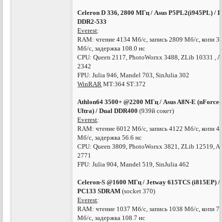
Celeron D 336, 2800 МГц / Asus P5PL2(i945PL) / 
DDR2-533
Everest
:
RAM: чтение 4134 Мб/с, запись 2809 Мб/с, копи 3
Мб/с, задержка 108.0 нс
CPU: Queen 2117, PhotoWorxx 3488, ZLib 10331 , 
2342
FPU: Julia 946, Mandel 703, SinJulia 302
WinRAR
MT:364 ST:372
Athlon64 3500+ @2200 МГц / Asus A8N-E (nForce4
Ultra) / Dual DDR400
(939й сокет)
Everest
:
RAM: чтение 6012 Мб/с, запись 4122 Мб/с, копи 4
Мб/с, задержка 56.6 нс
CPU: Queen 3809, PhotoWorxx 3821, ZLib 12519, A
2771
FPU: Julia 904, Mandel 519, SinJulia 462
Celeron-S @1600 МГц / Jetway 615TCS (i815EP) /
PC133 SDRAM
(socket 370)
Everest
:
RAM: чтение 1037 Мб/с, запись 1038 Мб/с, копи 7
Мб/с, задержка 108.7 нс