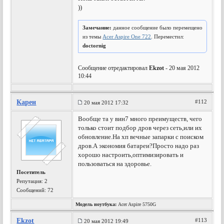
))
Замечание:
данное сообщение было перемещено
из темы
Acer Aspire One 722
. Переместил:
doctornig
Сообщение отредактировал
Ekzot
- 20 мая 2012
10:44
Карен
#112
20 мая 2012 17:32
Вообще та у вин7 много преимуществ, чего
только стоит подбор дров через сеть,или их
обновление.На хп вечные запарки с поиском
дров.А экономия батареи?Просто надо раз
хорошо настроить,оптимизировать и
пользоваться на здоровье.
Посетитель
Репутация:
2
Сообщений: 72
Модель ноутбука:
Acer Aspire 5750G
Ekzot
#113
20 мая 2012 19:49