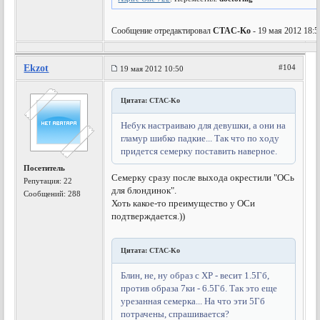
Сообщение отредактировал
CTAC-Ko
- 19 мая 2012 18:5
Ekzot
#104
19 мая 2012 10:50
Цитата: CTAC-Ko
Небук настраиваю для девушки, а они на
гламур шибко падкие... Так что по ходу
придется семерку поставить наверное.
Посетитель
Семерку сразу после выхода окрестили "ОСь
Репутация:
22
для блондинок".
Сообщений: 288
Хоть какое-то преимущество у ОСи
подтверждается.))
Цитата: CTAC-Ko
Блин, не, ну образ с ХР - весит 1.5Гб,
против образа 7ки - 6.5Гб. Так это еще
урезанная семерка... На что эти 5Гб
потрачены, спрашивается?