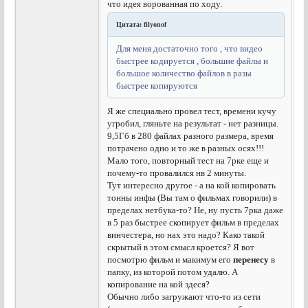
что идея ворованная по ходу.
Цитата: filyonof
Для меня достаточно того , что видео
быстрее кодируется , большие файлы и
большое количество файлов в разы
быстрее копируются
Я же специально провел тест, времени кучу
угробил, гляньте на результат - нет разницы.
9,5Гб в 280 файлах разного размера, время
потрачено одно и то же в разных осях!!!
Мало того, повторный тест на 7рке еще и
почему-то провалился нв 2 минуты.
Тут интересно другое - а на кой копировать
тонны инфы (Вы там о фильмах говорили) в
пределах нетбука-то? Не, ну пусть 7рка даже
в 5 раз быстрее скопирует фильм в пределах
винчестера, но нах это надо? Како такой
скрытый в этом смысл кроется? Я вот
посмотрю фильм и макимум его
перенесу
в
папку, из которой потом удалю. А
копирование на кой здеся?
Обычно либо загружают что-то из сети