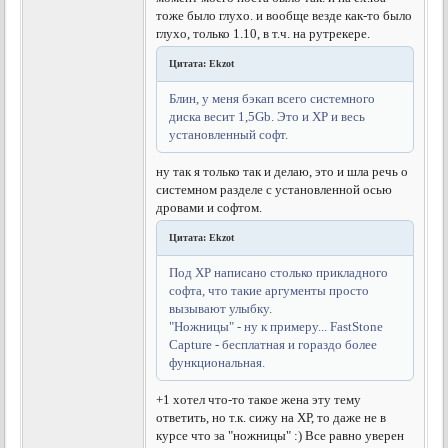
тоже было глухо. и вообще везде как-то было
глухо, только 1.10, в т.ч. на рутрекере.
Цитата: Ekzot
Блин, у меня бэкап всего системного
диска весит 1,5Gb. Это и ХР и весь
установленный софт.
ну так я только так и делаю, это и шла речь о
системном разделе с установленной осью
дровами и софтом.
Цитата: Ekzot
Под ХР написано столько прикладного
софта, что такие аргументы просто
вызывают улыбку.
"Ножницы" - ну к примеру... FastStone
Capture - бесплатная и гораздо более
функциональная.
+1 хотел что-то такое жена эту тему
ответить, но т.к. сижу на ХР, то даже не в
курсе что за "ножницы" :) Все равно уверен