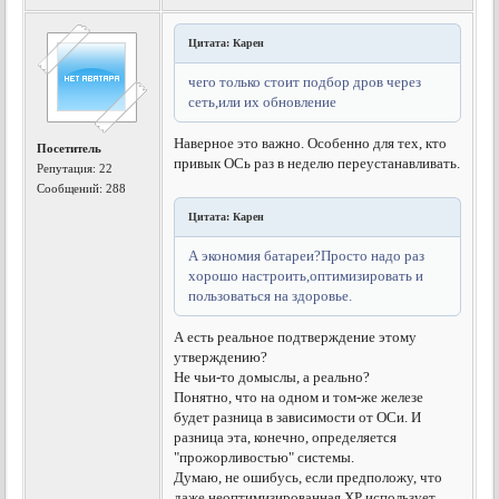
Цитата: Карен
чего только стоит подбор дров через
сеть,или их обновление
Наверное это важно. Особенно для тех, кто
Посетитель
привык ОСь раз в неделю переустанавливать.
Репутация:
22
Сообщений: 288
Цитата: Карен
А экономия батареи?Просто надо раз
хорошо настроить,оптимизировать и
пользоваться на здоровье.
А есть реальное подтверждение этому
утверждению?
Не чьи-то домыслы, а реально?
Понятно, что на одном и том-же железе
будет разница в зависимости от ОСи. И
разница эта, конечно, определяется
"прожорливостью" системы.
Думаю, не ошибусь, если предположу, что
даже неоптимизированная ХР использует