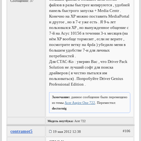
Сообщений: 37
файлов в разы быстрее копируются , удобней
панель быстрого запуска + Меdia Centr .
Конечно на ХР можно поставить MediaPortal
и другое , но в 7-е уже есть . Я 9-ь лет
пользовался ХР , но вынужденное общение с
7-й на Асус 1015б в течении 3-х месяцев (на
нём ХР вообще тормозит , если не верите ,
посмотрите ветку на 4pda ) убедило меня в
большем удобстве 7-и для личных
потребностей .
Для CTAC-Ko : уверяю Вас , что Driver Pack
Solution не лучший софт для поиска
драйверов ( я честно пытался им
пользоваться) . Попробуйте Driver Genius
Professional Edition .
Замечание:
данное сообщение было перемещено
из темы
Acer Aspire One 722
. Переместил:
doctornig
Модель ноутбука:
Acer 722
contramot5
#106
19 мая 2012 12:38