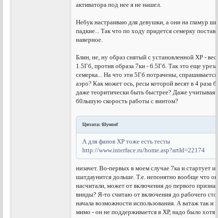
активатора под нее я не нашел.
Небук настраиваю для девушки, а они на гламур ш
падкие... Так что по ходу придется семерку постав
наверное.
Блин, не, ну образ снятый с установленной ХР - вес
1.5Гб, против образа 7ки - 6.5Гб. Так это еще урез
семерка... На что эти 5Гб потрачены, спрашивается
аэро? Как может ось, ресы которой весят в 4 раза 
даже теоритически быть быстрее? Даже учитывая 
б0льшую скорость работы с винтом?
Цитата: filyonof
А для фанов ХР тоже есть тесты
http://www.interface.ru/home.asp?artId=22174
низачет. Во-первых в моем случае 7ка и стартует и
шатдаунится дольше. Т.е. непонятно вообще что о
насчитали, может от включения до первого призна
винды? Я-то считаю от включения до рабочего стола
начала возможности использования. А ватаж так и 
мимо - он не поддерживается в ХР, надо было хотя 