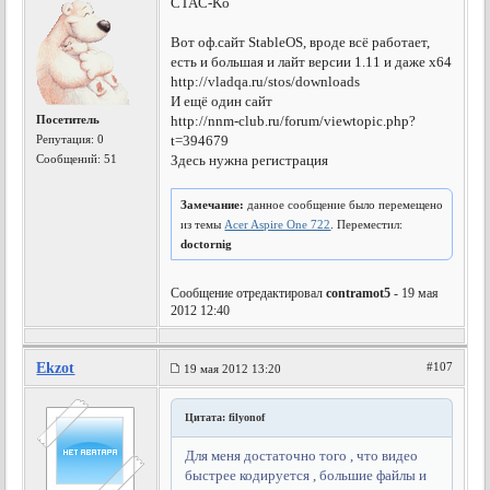
CTAC-Ko
Вот оф.сайт StableOS, вроде всё работает,
есть и большая и лайт версии 1.11 и даже х64
http://vladqa.ru/stos/downloads
И ещё один сайт
Посетитель
http://nnm-club.ru/forum/viewtopic.php?
Репутация:
0
t=394679
Сообщений: 51
Здесь нужна регистрация
Замечание:
данное сообщение было перемещено
из темы
Acer Aspire One 722
. Переместил:
doctornig
Сообщение отредактировал
contramot5
- 19 мая
2012 12:40
Ekzot
#107
19 мая 2012 13:20
Цитата: filyonof
Для меня достаточно того , что видео
быстрее кодируется , большие файлы и