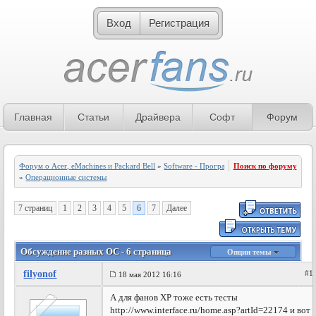
Вход
Регистрация
Главная
Статьи
Драйвера
Софт
Форум
Форум о Acer, eMachines и Packard Bell
»
Software - Программное обеспечение
Поиск по форуму
»
Операционные системы
7 страниц
1
2
3
4
5
6
7
Далее
Обсуждение разных ОС - 6 страница
Опции темы
filyonof
#1
18 мая 2012 16:16
А для фанов ХР тоже есть тесты
http://www.interface.ru/home.asp?artId=22174 и вот