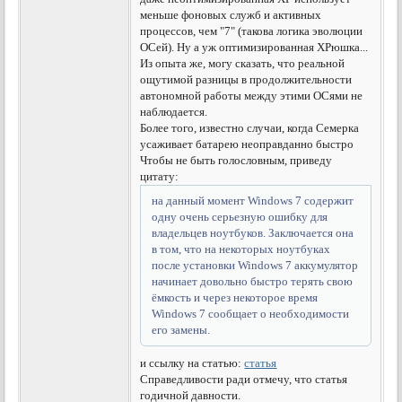
меньше фоновых служб и активных
процессов, чем "7" (такова логика эволюции
ОСей). Ну а уж оптимизированная ХРюшка...
Из опыта же, могу сказать, что реальной
ощутимой разницы в продолжительности
автономной работы между этими ОСями не
наблюдается.
Более того, известно случаи, когда Семерка
усаживает батарею неоправданно быстро
Чтобы не быть голословным, приведу
цитату:
на данный момент Windows 7 содержит
одну очень серьезную ошибку для
владельцев ноутбуков. Заключается она
в том, что на некоторых ноутбуках
после установки Windows 7 аккумулятор
начинает довольно быстро терять свою
ёмкость и через некоторое время
Windows 7 сообщает о необходимости
его замены.
и ссылку на статью:
статья
Справедливости ради отмечу, что статья
годичной давности.