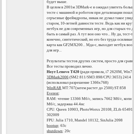
будет выше.
В целом в 2001м 3DMark-е я ожидал увитеть больш
тесте с машиной и роботом при детализации пошл
серъезные фреймдропы, никак не думал такое увид
старом, 10-летней давности тесте. Ведь как ни крут
нетбук не для современных игр, но для старых-то 
быть в самый раз. А тут вон оно что... Ну да, тест-т
конечно, синтетический, но его без труда осиливает
карта как GF2MX200... Мда-с, выходит нетбук воо
для игр...
Результаты тестов других систем, просто для сравн
Все тесты проводил лично.
Ноут Lenovo T420
(ради прикола, i7 2620M, Win7
3DMark2006
(SM2:811/SM3:898/CPU:3653) 2414
(использовал разрешение 1366х768)
WinRAR
MT:707(затем растет до 2500) ST:858
Everest
:
RAM: чтение 13366 Мб/с, запись 7662 Мб/с, копи 
Мб/с, задержка 44.4нс
CPU: Queen 10903, PhotoWorxx 20108, ZLib 65491
302009
FPU: Julia 1710, Mandel 10132, SinJulia 2098
bootup
: 63c
shutdown
: 20c