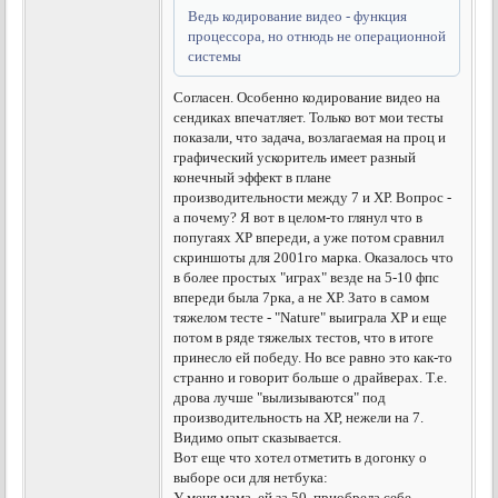
Ведь кодирование видео - функция
процессора, но отнюдь не операционной
системы
Согласен. Особенно кодирование видео на
сендиках впечатляет. Только вот мои тесты
показали, что задача, возлагаемая на проц и
графический ускоритель имеет разный
конечный эффект в плане
производительности между 7 и ХР. Вопрос -
а почему? Я вот в целом-то глянул что в
попугаях ХР впереди, а уже потом сравнил
скриншоты для 2001го марка. Оказалось что
в более простых "играх" везде на 5-10 фпс
впереди была 7рка, а не ХР. Зато в самом
тяжелом тесте - "Nature" выиграла ХР и еще
потом в ряде тяжелых тестов, что в итоге
принесло ей победу. Но все равно это как-то
странно и говорит больше о драйверах. Т.е.
дрова лучше "вылизываются" под
производительность на ХР, нежели на 7.
Видимо опыт сказывается.
Вот еще что хотел отметить в догонку о
выборе оси для нетбука:
У меня мама, ей за 50, приобрела себе