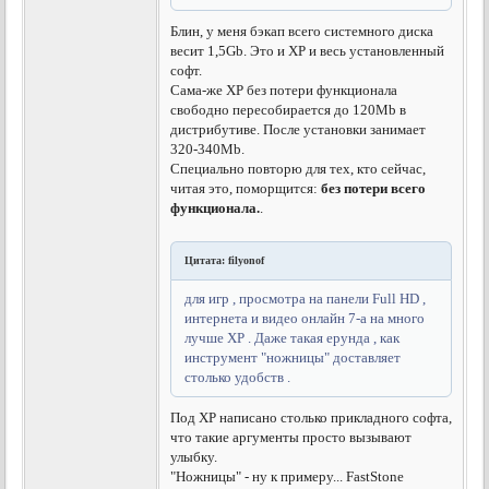
Блин, у меня бэкап всего системного диска
весит 1,5Gb. Это и ХР и весь установленный
софт.
Сама-же ХР без потери функционала
свободно пересобирается до 120Mb в
дистрибутиве. После установки занимает
320-340Mb.
Специально повторю для тех, кто сейчас,
читая это, поморщится:
без потери всего
функционала.
.
Цитата: filyonof
для игр , просмотра на панели Full HD ,
интернета и видео онлайн 7-а на много
лучше ХР . Даже такая ерунда , как
инструмент "ножницы" доставляет
столько удобств .
Под ХР написано столько прикладного софта,
что такие аргументы просто вызывают
улыбку.
"Ножницы" - ну к примеру... FastStone