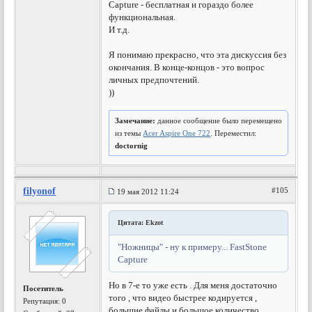
Capture - бесплатная и гораздо более
функциональная.
И т.д.
Я понимаю прекрасно, что эта дискуссия без
окончания. В конце-концов - это вопрос
личных предпочтений.
))
Замечание:
данное сообщение было перемещено
из темы
Acer Aspire One 722
. Переместил:
doctornig
filyonof
#105
19 мая 2012 11:24
Цитата: Ekzot
"Ножницы" - ну к примеру... FastStone
Capture
Но в 7-е то уже есть . Для меня достаточно
Посетитель
того , что видео быстрее кодируется ,
Репутация:
0
большие файлы и большое количество