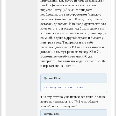
приложения как Skype (и камера завелась) и
FireFox (и вафля завелась и езер), а вот
вирусов - нету :) А значит отпадает
необходимость в ресурсоемком (неважно
насколько) антивирусе. И она, представьте,
осталась довольна! И не надо думать что это
из-за отго что я всегда под боком, дело в тм
что она живет не то чтобы не в одном городе
со мной, а даже в другой стране и бывает у
меня раз в год. Так представьте себе
насколько далекий от ИТ чел юзает никсы и
доволен, а мы тут решаем между ХР и 7...
Вспомните - нетбук это миниРС для
интернета! Так минт по ходу - саоме оно. Да
и игр там своих - сотни.
Цитата: Ekzot
и ссылку на статью: статья
я на эту статью уже натыкался тоже, больше
всего понравилось что "М$ о проблеме
знают", но что толку-то?
Цитата: dnsc