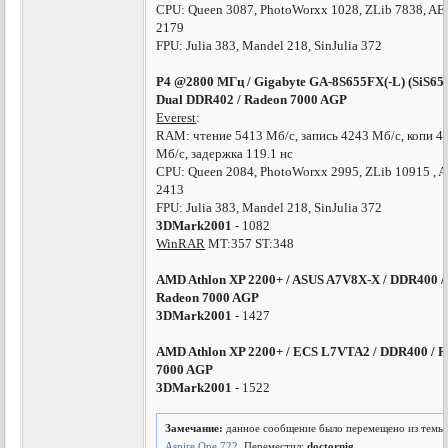
CPU: Queen 3087, PhotoWorxx 1028, ZLib 7838, AE
2179
FPU: Julia 383, Mandel 218, SinJulia 372
P4 @2800 МГц / Gigabyte GA-8S655FX(-L) (SiS655
Dual DDR402 / Radeon 7000 AGP
Everest
:
RAM: чтение 5413 Мб/с, запись 4243 Мб/с, копи 4
Мб/с, задержка 119.1 нс
CPU: Queen 2084, PhotoWorxx 2995, ZLib 10915 , 
2413
FPU: Julia 383, Mandel 218, SinJulia 372
3DMark2001
- 1082
WinRAR
MT:357 ST:348
AMD Athlon XP 2200+ / ASUS A7V8X-X / DDR400 /
Radeon 7000 AGP
3DMark2001
- 1427
AMD Athlon XP 2200+ / ECS L7VTA2 / DDR400 / 
7000 AGP
3DMark2001
- 1522
Замечание:
данное сообщение было перемещено из тем
Aspire One 722
. Переместил:
doctornig