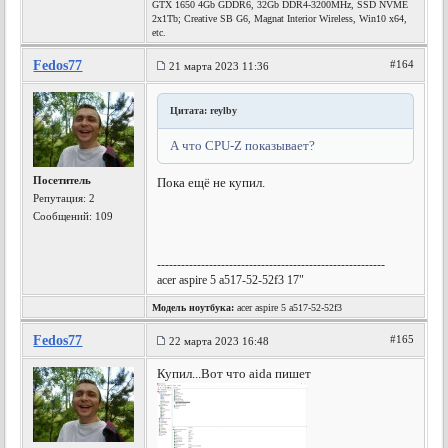
GTX 1650 4Gb GDDR6, 32Gb DDR4-3200MHz, SSD NVME
2x1Tb; Creative SB G6, Magnat Interior Wireless, Win10 x64,
etc.
Fedos77
#164
21 марта 2023 11:36
Цитата: reylby
А что CPU-Z показывает?
Посетитель
Пока ещё не купил.
Репутация:
2
Сообщений: 109
---------------------------------------------------------
acer aspire 5 a517-52-52f3 17"
Модель ноутбука:
acer aspire 5 a517-52-52f3
Fedos77
#165
22 марта 2023 16:48
Купил...Вот что aida пишет