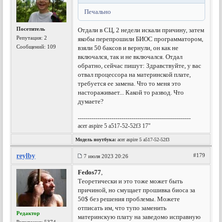
Печально
Посетитель
Отдали в СЦ, 2 недели искали причину, затем
Репутация:
2
якобы перепрошили БИОС программатором,
Сообщений: 109
взяли 50 баксов и вернули, он как не
включался, так и не включался. Отдал
обратно, сейчас пишут: Здравствуйте, у вас
отвал процессора на материнской плате,
требуется ее замена. Что то меня это
настораживает... Какой то развод. Что
думаете?
---------------------------------------------------------
acer aspire 5 a517-52-52f3 17"
Модель ноутбука:
acer aspire 5 a517-52-52f3
reylby
#179
7 июля 2023 20:26
Fedos77
,
Теоретически и это тоже может быть
причиной, но смущает прошивка биоса за
50$ без решения проблемы. Можете
отписать им, что тупо заменить
Редактор
материнскую плату на заведомо исправную