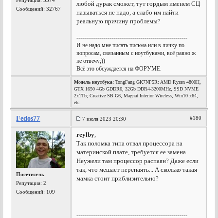
Репутация:
5374
любой дурак сможет, тут гордым именем СЦ
Сообщений: 32767
называться не надо, а слабо им найти
реальную причину проблемы?
---------------------------------------------------------
И не надо мне писать письма или в личку по
вопросам, связанным с ноутбуками, всё равно ж
не отвечу;))
Всё это обсуждается на ФОРУМЕ.
Модель ноутбука:
TongFang GK7NP5R: AMD Ryzen 4800H,
GTX 1650 4Gb GDDR6, 32Gb DDR4-3200MHz, SSD NVME
2x1Tb; Creative SB G6, Magnat Interior Wireless, Win10 x64,
etc.
Fedos77
#180
7 июля 2023 20:30
reylby
,
Так поломка типа отвал процессора на
материнской плате, требуется ее замена.
Неужели там процессор распаян? Даже если
так, что мешает перепаять... А сколько такая
Посетитель
мамка стоит приблизительно?
Репутация:
2
Сообщений: 109
---------------------------------------------------------