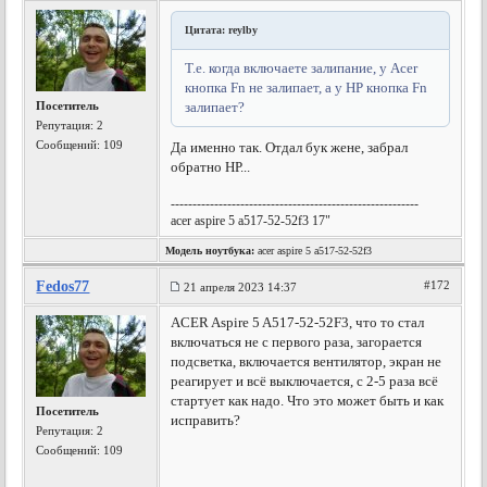
Цитата: reylby
Т.е. когда включаете залипание, у Acer
кнопка Fn не залипает, а у HP кнопка Fn
Посетитель
залипает?
Репутация:
2
Сообщений: 109
Да именно так. Отдал бук жене, забрал
обратно НР...
---------------------------------------------------------
acer aspire 5 a517-52-52f3 17"
Модель ноутбука:
acer aspire 5 a517-52-52f3
Fedos77
#172
21 апреля 2023 14:37
ACER Aspire 5 A517-52-52F3, что то стал
включаться не с первого раза, загорается
подсветка, включается вентилятор, экран не
реагирует и всё выключается, с 2-5 раза всё
стартует как надо. Что это может быть и как
Посетитель
исправить?
Репутация:
2
Сообщений: 109