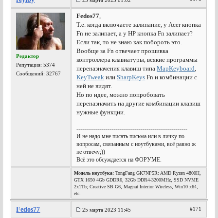
25 марта 2023 01:02
Fedos77
,
Т.е. когда включаете залипание, у Acer кнопка
Fn не залипает, а у HP кнопка Fn залипает?
Если так, то не знаю как побороть это.
Вообще за Fn отвечает прошивка
Редактор
контроллера клавиатуры, всякие программы
Репутация:
5374
переназначения клавиш типа
MapKeyboard
,
Сообщений: 32767
KeyTweak
или
SharpKeys
Fn и комбинации с
ней не видят.
Но по идее, можно попробовать
переназначить на другие комбинации клавиш
нужные функции.
---------------------------------------------------------
И не надо мне писать письма или в личку по
вопросам, связанным с ноутбуками, всё равно ж
не отвечу;))
Всё это обсуждается на ФОРУМЕ.
Модель ноутбука:
TongFang GK7NP5R: AMD Ryzen 4800H,
GTX 1650 4Gb GDDR6, 32Gb DDR4-3200MHz, SSD NVME
2x1Tb; Creative SB G6, Magnat Interior Wireless, Win10 x64,
etc.
Fedos77
#171
25 марта 2023 11:45