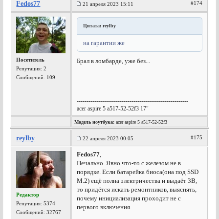
Fedos77
#174
21 апреля 2023 15:11
Цитата: reylby
на гарантии же
Посетитель
Брал в ломбарде, уже без...
Репутация:
2
Сообщений: 109
---------------------------------------------------------
acer aspire 5 a517-52-52f3 17"
Модель ноутбука:
acer aspire 5 a517-52-52f3
reylby
#175
22 апреля 2023 00:05
Fedos77
,
Печально. Явно что-то с железом не в
порядке. Если батарейка биоса(она под SSD
M.2) ещё полна электричества и выдаёт 3В,
то придётся искать ремонтников, выяснять,
Редактор
почему инициализация проходит не с
Репутация:
5374
первого включения.
Сообщений: 32767