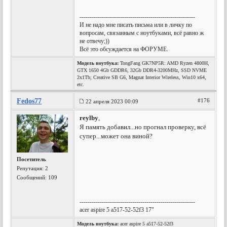
---------------------------------------------------------
И не надо мне писать письма или в личку по
вопросам, связанным с ноутбуками, всё равно ж
не отвечу;))
Всё это обсуждается на ФОРУМЕ.
Модель ноутбука:
TongFang GK7NP5R: AMD Ryzen 4800H,
GTX 1650 4Gb GDDR6, 32Gb DDR4-3200MHz, SSD NVME
2x1Tb; Creative SB G6, Magnat Interior Wireless, Win10 x64,
etc.
Fedos77
#176
22 апреля 2023 00:09
reylby
,
Я память добавил...но прогнал проверку, всё
супер...может она виной?
Посетитель
Репутация:
2
Сообщений: 109
---------------------------------------------------------
acer aspire 5 a517-52-52f3 17"
Модель ноутбука:
acer aspire 5 a517-52-52f3