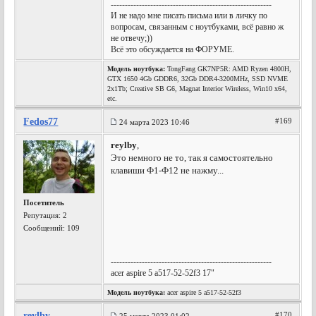
---------------------------------------------------------
И не надо мне писать письма или в личку по
вопросам, связанным с ноутбуками, всё равно ж
не отвечу;))
Всё это обсуждается на ФОРУМЕ.
Модель ноутбука:
TongFang GK7NP5R: AMD Ryzen 4800H,
GTX 1650 4Gb GDDR6, 32Gb DDR4-3200MHz, SSD NVME
2x1Tb; Creative SB G6, Magnat Interior Wireless, Win10 x64,
etc.
Fedos77
#169
24 марта 2023 10:46
reylby
,
Это немного не то, так я самостоятельно
клавиши Ф1-Ф12 не нажму...
Посетитель
Репутация:
2
Сообщений: 109
---------------------------------------------------------
acer aspire 5 a517-52-52f3 17"
Модель ноутбука:
acer aspire 5 a517-52-52f3
reylby
#170