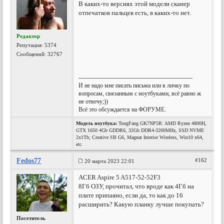
В каких-то версиях этой модели сканер
отпечатков пальцев есть, в каких-то нет.
Редактор
Репутация:
5374
Сообщений: 32767
---------------------------------------------------------
И не надо мне писать письма или в личку по
вопросам, связанным с ноутбуками, всё равно ж
не отвечу;))
Всё это обсуждается на ФОРУМЕ.
Модель ноутбука:
TongFang GK7NP5R: AMD Ryzen 4800H,
GTX 1650 4Gb GDDR6, 32Gb DDR4-3200MHz, SSD NVME
2x1Tb; Creative SB G6, Magnat Interior Wireless, Win10 x64,
etc.
Fedos77
#162
20 марта 2023 22:01
ACER Aspire 5 A517-52-52F3
8Гб ОЗУ, прочитал, что вроде как 4Гб на
плате припаяно, если да, то как до 16
расширить? Какую планку лучше покупать?
Посетитель