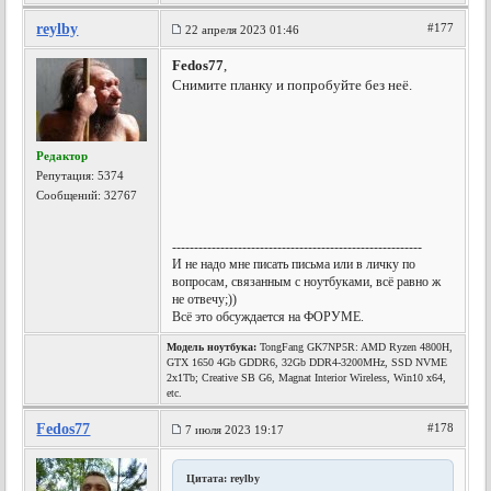
reylby
#177
22 апреля 2023 01:46
Fedos77
,
Снимите планку и попробуйте без неё.
Редактор
Репутация:
5374
Сообщений: 32767
---------------------------------------------------------
И не надо мне писать письма или в личку по
вопросам, связанным с ноутбуками, всё равно ж
не отвечу;))
Всё это обсуждается на ФОРУМЕ.
Модель ноутбука:
TongFang GK7NP5R: AMD Ryzen 4800H,
GTX 1650 4Gb GDDR6, 32Gb DDR4-3200MHz, SSD NVME
2x1Tb; Creative SB G6, Magnat Interior Wireless, Win10 x64,
etc.
Fedos77
#178
7 июля 2023 19:17
Цитата: reylby