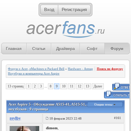
Вход
Регистрация
Главная
Статьи
Драйвера
Софт
Форум
Форум о Acer, eMachines и Packard Bell
»
Hardware - Аппаратное обеспечение
Поиск по форуму
»
Ноутбуки и компьютеры Acer Aspire
13 страниц
1
2
3
...
8
9
10
11
12
13
Далее
Acer Aspire 5 - Обсуждение A515-41, A515-51, A517-51 и других
Опции темы
ноутбуков - 9 страница
reylby
#161
18 февраля 2023 22:48
dimom
,