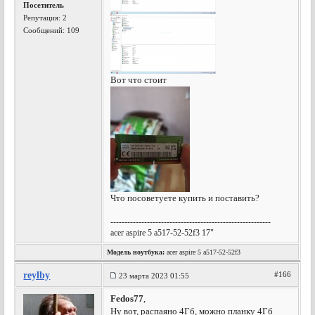
Посетитель
Репутация:
2
Сообщений: 109
Вот что стоит
Что посоветуете купить и поставить?
---------------------------------------------------------
acer aspire 5 a517-52-52f3 17"
Модель ноутбука:
acer aspire 5 a517-52-52f3
reylby
#166
23 марта 2023 01:55
Fedos77
,
Ну вот, распаяно 4Гб, можно планку 4Гб