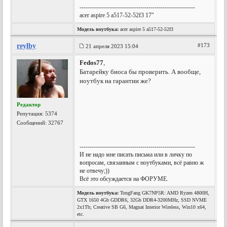
---------------------------------------------------------
acer aspire 5 a517-52-52f3 17"
Модель ноутбука:
acer aspire 5 a517-52-52f3
reylby
#173
21 апреля 2023 15:04
Fedos77
,
Батарейку биоса бы проверить. А вообще,
ноутбук на гарантии же?
Редактор
Репутация:
5374
Сообщений: 32767
---------------------------------------------------------
И не надо мне писать письма или в личку по
вопросам, связанным с ноутбуками, всё равно ж
не отвечу;))
Всё это обсуждается на ФОРУМЕ.
Модель ноутбука:
TongFang GK7NP5R: AMD Ryzen 4800H,
GTX 1650 4Gb GDDR6, 32Gb DDR4-3200MHz, SSD NVME
2x1Tb; Creative SB G6, Magnat Interior Wireless, Win10 x64,
etc.