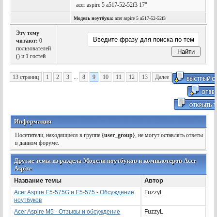
acer aspire 5 a517-52-52f3 17"
Модель ноутбука:
acer aspire 5 a517-52-52f3
Эту тему
читают:
0
пользователей
(
) и 1 гостей
13 страниц
1
2
3
...
8
9
10
11
12
13
Далее
Информация
Посетители, находящиеся в группе
{user_group}
, не могут оставлять ответы
в данном форуме.
Другие темы из раздела Модели ноутбуков и компьютеров Acer
Aspire
Название темы
Автор
Acer Aspire E5-575G и E5-575 - Обсуждение
FuzzyL
ноутбуков
Acer Aspire M5 - Отзывы и обсуждение
FuzzyL