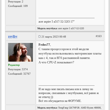
Репутация:
2
Сообщений: 109
---------------------------------------------------------
acer aspire 5 a517-52-52f3 17"
Модель ноутбука:
acer aspire 5 a517-52-52f3
reylby
#163
21 марта 2023 00:48
Fedos77
,
С таким процессором в этой модели
ноутбука использовались материнские платы
как с 4, так и 8Гб распаянной памяти.
А что CPU-Z показывает?
Редактор
Репутация:
5374
Сообщений: 32767
---------------------------------------------------------
И не надо мне писать письма или в личку по
вопросам, связанным с ноутбуками, всё равно ж
не отвечу;))
Всё это обсуждается на ФОРУМЕ.
Модель ноутбука:
TongFang GK7NP5R: AMD Ryzen 4800H,