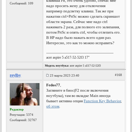
клавиша Fn, это очень удобно, сейчас мне
Сообщений: 109
надо просить жену для отключения
например подсветку клавиш. Так же при
нажатии ctrl+PrtSc можно сделать скриншот
области экрана. Сейчас мне надо ctrl
нажимать 2 раза, для полного его залипания,
потом PrtSc и опять ctrl, чтобы отлепить его.
В HP надо было нажать всего один раз.
Интересно, это как то можно исправить?
---------------------------------------------------------
acer aspire 5 a517-52-52f3 17"
Модель ноутбука:
acer aspire 5 a517-52-52f3
reylby
#168
23 марта 2023 23:40
Fedos77
,
Загляните в биос(F2 после включения
ноутбука), там во вкладке Main иногда
бывает активна опция
Function Key Behavior
,
об этом
.
Редактор
Репутация:
5374
Сообщений: 32767