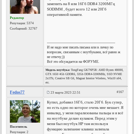
заменить на 8 или 16Гб DDR4 3200МГц
SODIMM , будет всего 12 или 20Гб
оперативной памяти.
Редактор
Репутация:
5374
Сообщений: 32767
---------------------------------------------------------
И не надо мне писать письма или в личку по
вопросам, связанным с ноутбуками, всё равно ж
не отвечу;))
Всё это обсуждается на ФОРУМЕ.
Модель ноутбука:
TongFang GK7NP5R: AMD Ryzen 4800H,
GTX 1650 4Gb GDDR6, 32Gb DDR4-3200MHz, SSD NVME
2x1Tb; Creative SB G6, Magnat Interior Wireless, Win10 x64,
etc.
Fedos77
#167
23 марта 2023 22:51
Купил, добавил 16Гб, стало 20Гб. Бук супер,
но есть одно но которое очень мне мешает. Я
инвалид, у меня парализованы пальцы и я всё
на ноутбуке делаю кулаком. Перед этим у
меня был ноутбук HP там используя
Посетитель
функцию залипание клавиш залипала
Репутация:
2