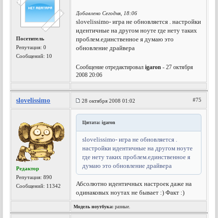
Добавлено Сегодня, 18:06
slovelissimo- игра не обновляется . настройки
идентичные на другом ноуте где нету таких
Посетитель
проблем.единственное я думаю это
Репутация:
0
обновление драйвера
Сообщений: 10
Сообщение отредактировал
igaron
- 27 октября
2008 20:06
slovelissimo
#75
28 октября 2008 01:02
Цитата: igaron
slovelissimo- игра не обновляется .
настройки идентичные на другом ноуте
где нету таких проблем.единственное я
думаю это обновление драйвера
Редактор
Репутация:
890
Абсолютно идентичных настроек даже на
Сообщений: 11342
одинаковых ноутах не бывает :) Факт :)
Модель ноутбука:
разные.