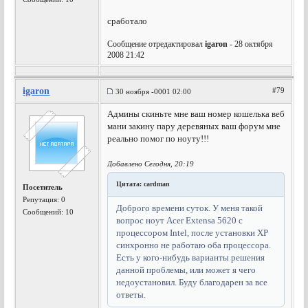
сработало
Сообщение отредактировал
igaron
- 28 октября
2008 21:42
igaron
#79
30 ноября -0001 02:00
Админы скиньте мне ваш номер кошелька веб
мани закину пару деревяных ваш форум мне
реально помог по ноуту!!!
Добавлено Сегодня, 20:19
Цитата: cardman
Посетитель
Репутация:
0
Доброго времени суток. У меня такой
Сообщений: 10
вопрос ноут Acer Extensa 5620 с
процессором Intel, после установки ХР
синхронно не работаю оба процессора.
Есть у кого-нибудь варианты решения
данной проблемы, или может я чего
недоустановил. Буду благодарен за все
ответы.