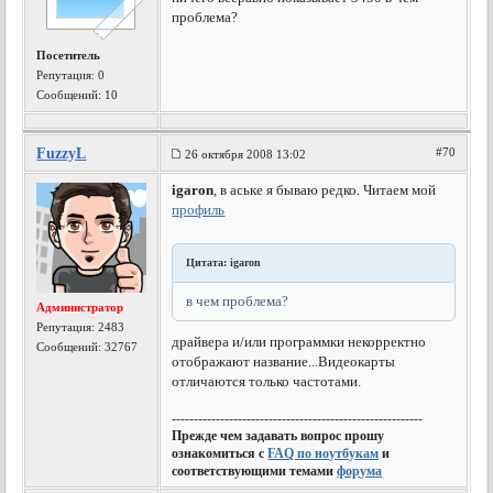
проблема?
Посетитель
Репутация:
0
Сообщений: 10
FuzzyL
#70
26 октября 2008 13:02
igaron
, в аське я бываю редко. Читаем мой
профиль
Цитата: igaron
в чем проблема?
Администратор
Репутация:
2483
драйвера и/или программки некорректно
Сообщений: 32767
отображают название...Видеокарты
отличаются только частотами.
---------------------------------------------------------
Прежде чем задавать вопрос прошу
ознакомиться с
FAQ по ноутбукам
и
соответствующими темами
форума