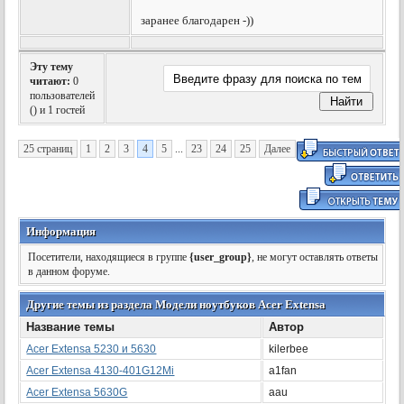
заранее благодарен -))
Эту тему
читают:
0
пользователей
(
) и 1 гостей
25 страниц
1
2
3
4
5
...
23
24
25
Далее
Информация
Посетители, находящиеся в группе
{user_group}
, не могут оставлять ответы
в данном форуме.
Другие темы из раздела Модели ноутбуков Acer Extensa
Название темы
Автор
Acer Extensa 5230 и 5630
kilerbee
Acer Extensa 4130-401G12Mi
a1fan
Acer Extensa 5630G
aau