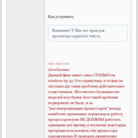
Как устранить:
Внимание! У Вас нет прав для
просмотра скрытого текста.
=== === ===
slovelissimo:
Данный фикс имеет смысл ТОЛЬКО на
windows xp до 3-го сервиспака, и только на
системах,где такая проблема действительно
существовала. Абсолютное большинство
моделей ноутбуков Acer такой проблеме
подвержено не было, и за
"рассинхронизацию процессоров" иногда
ошибочно принимают нормальную работу
процессоров (они НЕ ДОЛЖНЫ работать
одинаково всё время), и неумение некоторых
программ использовать оба процессора
одновременно.В принципе,применение