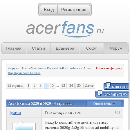
Вход
Регистрация
Главная
Статьи
Драйвера
Софт
Форум
Форум о Acer, eMachines и Packard Bell
»
Hardware - Аппаратное обеспечение
Поиск по форуму
»
Ноутбуки Acer Extensa
25 страниц
1
2
3
4
5
...
23
24
25
Далее
Acer Extensa 5220 и 5620 - 4 страница
Опции темы
igaron
#61
23 октября 2008 21:26
FuzzyL- помоги!! что делать ноут асер
екстенза 5620g-5a2g16i video ati mobility hd