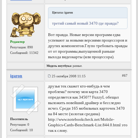
Цитата: igaron
третий самый новый 3470 где правда?
Вот правда. Новые версии программ едва
успевают за новыми версиями процессоров и
Редактор
других компонентов.Глупо требовать правды
Репутация:
890
от от программы,выпущенной раньше
Сообщений: 11342
выхода видеокарты (или процессора).
Модель ноутбука:
разные.
igaron
#67
25 октября 2008 11:15
друзья тек скажет кто-нибудь в чем
проблема? почему моя карта 3470
определяется как 3450?? FuzzyL обещал
выложить новейший драйвер и бесследно
исчез. Среди 165 мобильных карточек 3470
на 84 месте (золотая средина)
Посетитель
http://www.notebookcheck.net/Mobile-
Репутация:
0
Graphics-Cards-Benchmark-List.844.0.html это
Сообщений: 10
так к слову.