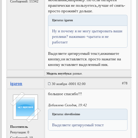
Сообщений: 11342
практически не пользуетесь,лучше её снять-
просто проживёт дольше.
Цитата: igaron
Ну и почему я не могу цытировать ваши
реплики? нажимаю +цытата и не
работает
Выделяете цитируемый текст,анжимаете
кнопку,он вставляется. просто нажатие на
кнопку вставляет выделенный ник.
Модель ноутбука:
разные.
igaron
#78
30 ноября -0001 02:00
большое спасибо!!!
Добавлено Сегодня, 19:42
Цитата: slovelissimo
Выделяете цитируемый текст
Посетитель
Репутация:
0
Сообщений: 10