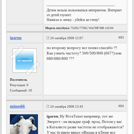
---------------------------------------------------------
Детям нельзя пользоваться интернетом. Интернет
от детей глупеет.
Написал в личку - убейся ап стену!
Модель ноутбука:
7520G/7750G Win7HP/HB x32/64
igaron
#63
24 октября 2008 12:07
по второму вопросу все понял спасибо !!!
Как узнать частоту? 500/500/800 (667?) или
680/680/800 ???
Посетитель
Репутация:
0
Сообщений: 10
minos66
#64
24 октября 2008 13:45
igaron
, Ну RivaTuner например, тот же
Эверест - на вкладке граф. проц. Потом у вас
в Каталисте разве частоты не отображаются?
У нас (я имею ввиду нВидиа в нТюне все