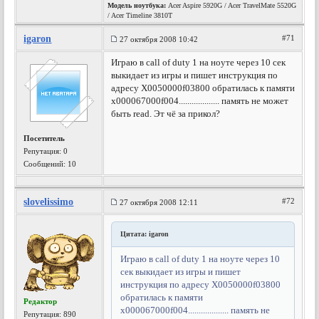
Модель ноутбука:
Acer Aspire 5920G / Acer TravelMate 5520G
/ Acer Timeline 3810T
igaron
#71
27 октября 2008 10:42
Играю в call of duty 1 на ноуте через 10 сек
выкидает из игры и пишет инструкция по
адресу Х0050000f03800 обратилась к памяти
x000067000f004................... память не может
быть read. Эт чё за прикол?
Посетитель
Репутация:
0
Сообщений: 10
slovelissimo
#72
27 октября 2008 12:11
Цитата: igaron
Играю в call of duty 1 на ноуте через 10
сек выкидает из игры и пишет
инструкция по адресу Х0050000f03800
обратилась к памяти
Редактор
x000067000f004................... память не
Репутация:
890