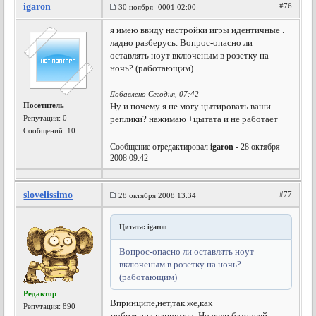
igaron
#76
30 ноября -0001 02:00
я имею ввиду настройки игры идентичные .
ладно разберусь. Вопрос-опасно ли
оставлять ноут включеным в розетку на
ночь? (работающим)
Добавлено Сегодня, 07:42
Посетитель
Ну и почему я не могу цытировать ваши
Репутация:
0
реплики? нажимаю +цытата и не работает
Сообщений: 10
Сообщение отредактировал
igaron
- 28 октября
2008 09:42
slovelissimo
#77
28 октября 2008 13:34
Цитата: igaron
Вопрос-опасно ли оставлять ноут
включеным в розетку на ночь?
(работающим)
Редактор
Впринципе,нет,так же,как
Репутация:
890
мобильник,например. Но если батареей