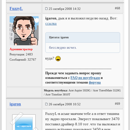
FuzzyL
#68
25 октября 2008 14:32
igaron
, дык я и выложил неделю назад. Вот:
ссылка
Цитата: igaron
бесследно исчез.
Администратор
Репутация:
2483
куда?
Сообщений: 32767
---------------------------------------------------------
Прежде чем задавать вопрос прошу
ознакомиться с
FAQ по ноутбукам
и
соответствующими темами
форума
Модель ноутбука:
Acer Aspire 5920G / Acer TravelMate 5520G
/ Acer Timeline 3810T
igaron
#69
26 октября 2008 10:52
FuzzyL-в аське маячим тебе а в ответ тишина
ну ладно проехали. Эверест показывает 3470
поставил драйвер 8.10 тот .что ты выложыл и
ничего всёравно показывает 3450 в чем