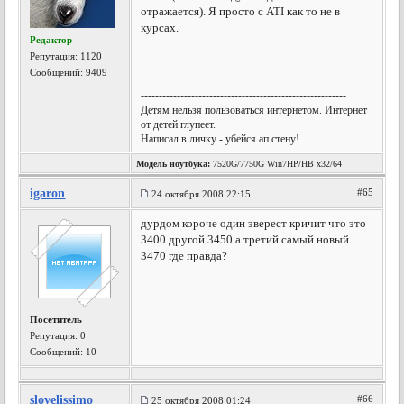
отражается). Я просто с ATI как то не в
курсах.
Редактор
Репутация:
1120
Сообщений: 9409
---------------------------------------------------------
Детям нельзя пользоваться интернетом. Интернет
от детей глупеет.
Написал в личку - убейся ап стену!
Модель ноутбука:
7520G/7750G Win7HP/HB x32/64
igaron
#65
24 октября 2008 22:15
дурдом короче один эверест кричит что это
3400 другой 3450 а третий самый новый
3470 где правда?
Посетитель
Репутация:
0
Сообщений: 10
slovelissimo
#66
25 октября 2008 01:24