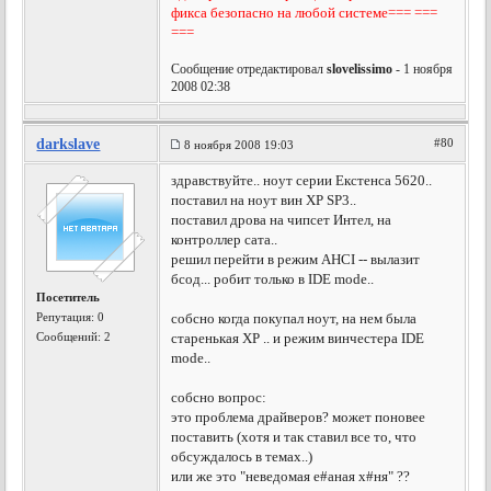
фикса безопасно на любой системе=== ===
===
Сообщение отредактировал
slovelissimo
- 1 ноября
2008 02:38
darkslave
#80
8 ноября 2008 19:03
здравствуйте.. ноут серии Екстенса 5620..
поставил на ноут вин ХР SP3..
поставил дрова на чипсет Интел, на
контроллер сата..
решил перейти в режим AHCI -- вылазит
бсод... робит только в IDE mode..
Посетитель
Репутация:
0
собсно когда покупал ноут, на нем была
Сообщений: 2
старенькая XP .. и режим винчестера IDE
mode..
собсно вопрос:
это проблема драйверов? может поновее
поставить (хотя и так ставил все то, что
обсуждалось в темах..)
или же это "неведомая е#аная х#ня" ??