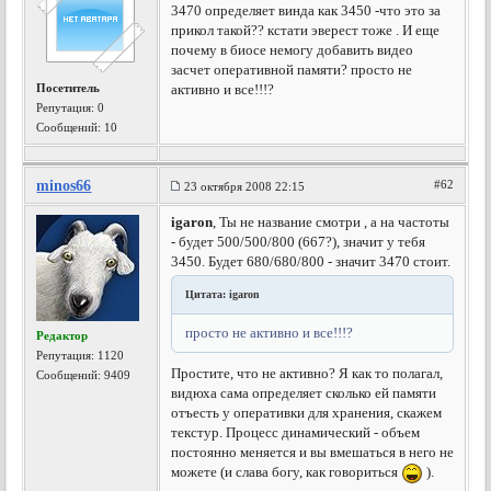
3470 определяет винда как 3450 -что это за
прикол такой?? кстати эверест тоже . И еще
почему в биосе немогу добавить видео
засчет оперативной памяти? просто не
Посетитель
активно и все!!!?
Репутация:
0
Сообщений: 10
minos66
#62
23 октября 2008 22:15
igaron
, Ты не название смотри , а на частоты
- будет 500/500/800 (667?), значит у тебя
3450. Будет 680/680/800 - значит 3470 стоит.
Цитата: igaron
просто не активно и все!!!?
Редактор
Репутация:
1120
Простите, что не активно? Я как то полагал,
Сообщений: 9409
видюха сама определяет сколько ей памяти
отъесть у оперативки для хранения, скажем
текстур. Процесс динамический - объем
постоянно меняется и вы вмешаться в него не
можете (и слава богу, как говориться
).