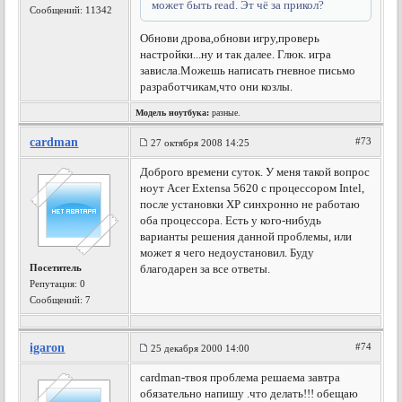
может быть read. Эт чё за прикол?
Сообщений: 11342
Обнови дрова,обнови игру,проверь
настройки...ну и так далее. Глюк. игра
зависла.Можешь написать гневное письмо
разработчикам,что они козлы.
Модель ноутбука:
разные.
cardman
#73
27 октября 2008 14:25
Доброго времени суток. У меня такой вопрос
ноут Acer Extensa 5620 с процессором Intel,
после установки ХР синхронно не работаю
оба процессора. Есть у кого-нибудь
варианты решения данной проблемы, или
может я чего недоустановил. Буду
Посетитель
благодарен за все ответы.
Репутация:
0
Сообщений: 7
igaron
#74
25 декабря 2000 14:00
cardman-твоя проблема решаема завтра
обязательно напишу .что делать!!! обещаю