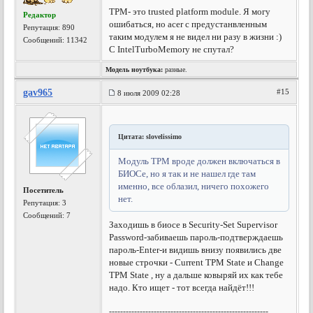
TPM- это trusted platform module. Я могу
Редактор
ошибаться, но acer с предустанвленным
Репутация:
890
таким модулем я не видел ни разу в жизни :)
Сообщений: 11342
С IntelTurboMemory не спутал?
Модель ноутбука:
разные.
gav965
#15
8 июля 2009 02:28
Цитата: slovelissimo
Модуль TPM вроде должен включаться в
БИОСе, но я так и не нашел где там
именно, все облазил, ничего похожего
Посетитель
нет.
Репутация:
3
Сообщений: 7
Заходишь в биосе в Security-Set Supervisor
Password-забиваешь пароль-подтверждаешь
пароль-Enter-и видишь внизу появились две
новые строчки - Current TPM State и Change
TPM State , ну а дальше ковыряй их как тебе
надо. Кто ищет - тот всегда найдёт!!!
---------------------------------------------------------