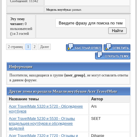
Сообщений: 11342
Модель ноутбука:
разные.
Эту тему
читают:
0
пользователей
(
) и 3 гостей
2 страниц
1
2
Далее
Информация
Посетители, находящиеся в группе
{user_group}
, не могут оставлять ответы
в данном форуме.
Другие темы из раздела Модели ноутбуков Acer TravelMate
Название темы
Автор
Acer TravelMate 5320 и 5720 - Обсуждение
Ars
ноутбуков
Acer TravelMate 5230 и 5530 - Отзывы
SEET
владельцев ноутбуков и обсуждение
моделей
Acer TravelMate 7320 и 7720 - Отзывы и
Dihanie