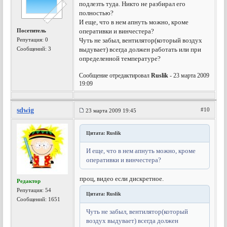
подлезть туда. Никто не разбирал его
полностью?
И еще, что в нем апнуть можно, кроме
Посетитель
оперативки и винчестера?
Репутация:
0
Чуть не забыл, вентилятор(который воздух
Сообщений: 3
выдувает) всегда должен работать или при
определенной температуре?
Сообщение отредактировал
Ruslik
- 23 марта 2009
19:09
sdwig
#10
23 марта 2009 19:45
Цитата: Ruslik
И еще, что в нем апнуть можно, кроме
оперативки и винчестера?
проц, видео если дискретное.
Редактор
Репутация:
54
Цитата: Ruslik
Сообщений: 1651
Чуть не забыл, вентилятор(который
воздух выдувает) всегда должен