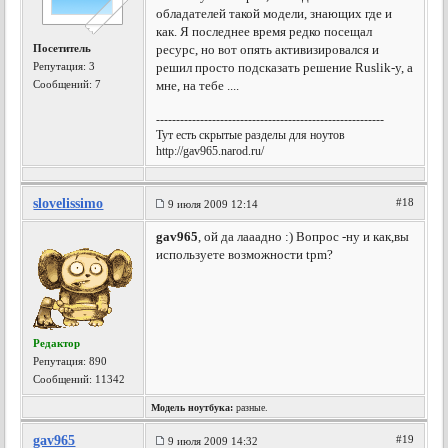
обладателей такой модели, знающих где и
как. Я последнее время редко посещал
Посетитель
ресурс, но вот опять активизировался и
Репутация:
3
решил просто подсказать решение Ruslik-у, а
Сообщений: 7
мне, на тебе ....
---------------------------------------------------------
Тут есть скрытые разделы для ноутов
http://gav965.narod.ru/
slovelissimo
#18
9 июля 2009 12:14
gav965
, ой да лааадно :) Вопрос -ну и как,вы
используете возможности tpm?
Редактор
Репутация:
890
Сообщений: 11342
Модель ноутбука:
разные.
gav965
#19
9 июля 2009 14:32