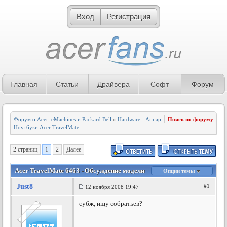
Вход
Регистрация
Главная
Статьи
Драйвера
Софт
Форум
Форум о Acer, eMachines и Packard Bell
»
Hardware - Аппаратное обеспечение
Поиск по форуму
»
Ноутбуки Acer TravelMate
2 страниц
1
2
Далее
Acer TravelMate 6463 - Обсуждение модели
Опции темы
Just8
#1
12 ноября 2008 19:47
субж, ищу собратьев?