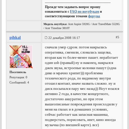
---------------------------------------------------------
Прежде чем задавать вопрос прошу
ознакомиться с
FAQ по ноутбукам
и
соответствующими темами
форума
Модель ноутбука:
Acer Aspire 5920G / Acer TravelMate 5520G
/ Acer Timeline 3810T
pihkal
#5
22 декабря 2008 16:17
сначала умер сдром. потом накрылась
оперативка, сменили, сломалась защелка,
вторая как то более-менее пашет. неработает
один usb (правый) ну и наконец, накрылся
джек звука, встроеные колонки пашут (одна
Посетитель
дико и мрачно хрипит))) проблемма
Репутация:
0
технического рода, по видимому внутри
Сообщений: 4
отошел контакт, иначе назвать сложно. ну и
диск посыпался пару мес назад)) Ноут юзался
активно 2 года, в качестве концертного,
достаточно аккуратно, но при этом
вышеописаные повреждения происходили у
меня на глазах и в домашних условиях,
сейчас работает как запасная машинка,
подверстать, порисовать, инет, кино иногда
музычка (по внешней карте). все)