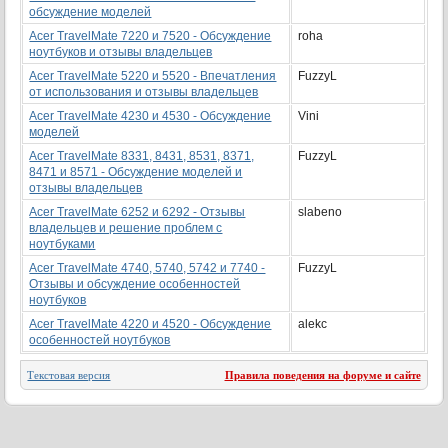
обсуждение моделей
Acer TravelMate 7220 и 7520 - Обсуждение
roha
ноутбуков и отзывы владельцев
Acer TravelМate 5220 и 5520 - Впечатления
FuzzyL
от использования и отзывы владельцев
Аcer TravelMate 4230 и 4530 - Обсуждение
Vini
моделей
Acer TravelMate 8331, 8431, 8531, 8371,
FuzzyL
8471 и 8571 - Обсуждение моделей и
отзывы владельцев
Acer TravelMate 6252 и 6292 - Отзывы
slabeno
владельцев и решение проблем с
ноутбуками
Acer TravelMate 4740, 5740, 5742 и 7740 -
FuzzyL
Отзывы и обсуждение особенностей
ноутбуков
Acer ТravelMate 4220 и 4520 - Обсуждение
alekc
особенностей ноутбуков
Текстовая версия
Правила поведения на форуме и сайте