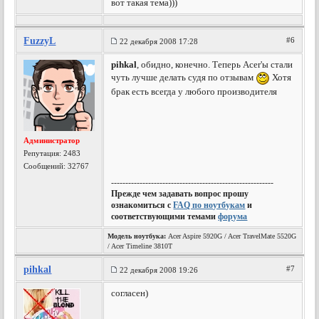
вот такая тема)))
FuzzyL
#6
22 декабря 2008 17:28
pihkal
, обидно, конечно. Теперь Acer'ы стали
чуть лучше делать судя по отзывам
Хотя
брак есть всегда у любого производителя
Администратор
Репутация:
2483
Сообщений: 32767
---------------------------------------------------------
Прежде чем задавать вопрос прошу
ознакомиться с
FAQ по ноутбукам
и
соответствующими темами
форума
Модель ноутбука:
Acer Aspire 5920G / Acer TravelMate 5520G
/ Acer Timeline 3810T
pihkal
#7
22 декабря 2008 19:26
согласен)