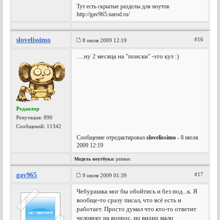
Тут есть скрытые разделы для ноутов
http://gav965.narod.ru/
slovelissimo
#16
8 июля 2009 12:19
.....ну 2 месяца на "поиски" -это кул :)
Редактор
Репутация:
890
Сообщений: 11342
Сообщение отредактировал
slovelissimo
- 8 июля
2009 12:19
Модель ноутбука:
разные.
gav965
#17
9 июля 2009 01:39
Чебурашка мог бы обойтись и без под...к. Я
вообще-то сразу писал, что всё есть и
работает. Просто думал что кто-то ответит
человеку на вопрос, но видно мало