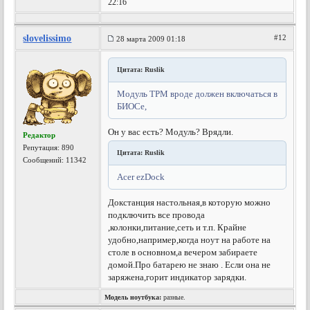
22:16
slovelissimo
#12
28 марта 2009 01:18
Цитата: Ruslik
Модуль TPM вроде должен включаться в
БИОСе,
Он у вас есть? Модуль? Врядли.
Редактор
Репутация:
890
Цитата: Ruslik
Сообщений: 11342
Acer ezDock
Докстанция настольная,в которую можно
подключить все провода
,колонки,питание,сеть и т.п. Крайне
удобно,например,когда ноут на работе на
столе в основном,а вечером забираете
домой.
Про батарею не знаю . Если она не
заряжена,горит индикатор зарядки.
Модель ноутбука:
разные.