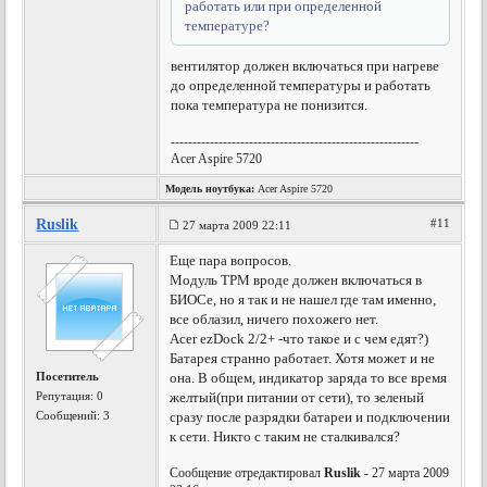
работать или при определенной
температуре?
вентилятор должен включаться при нагреве
до определенной температуры и работать
пока температура не понизится.
---------------------------------------------------------
Acer Aspire 5720
Модель ноутбука:
Acer Aspire 5720
Ruslik
#11
27 марта 2009 22:11
Еще пара вопросов.
Модуль TPM вроде должен включаться в
БИОСе, но я так и не нашел где там именно,
все облазил, ничего похожего нет.
Acer ezDock 2/2+ -что такое и с чем едят?)
Батарея странно работает. Хотя может и не
Посетитель
она. В общем, индикатор заряда то все время
Репутация:
0
желтый(при питании от сети), то зеленый
Сообщений: 3
сразу после разрядки батареи и подключении
к сети. Никто с таким не сталкивался?
Сообщение отредактировал
Ruslik
- 27 марта 2009