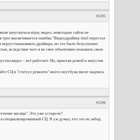
#1205
али запускаться игры, видео, некоторые сайты не
и в трее высвечивается ошибка "Видеодрайвер intel перестал
л переустанавливать драйвера, но это было безуспешно.
стью, вследствие чего я не смог объективно изложить свою
пустил видео – всё работает. Но, приехав домой и запустив
айте СЦ в "статусе ремонта" моего ноутбука висит надпись
#1206
течение месяца". Это уже устарело?
 в специализированный СЦ. Я уж думал, что это не забор,