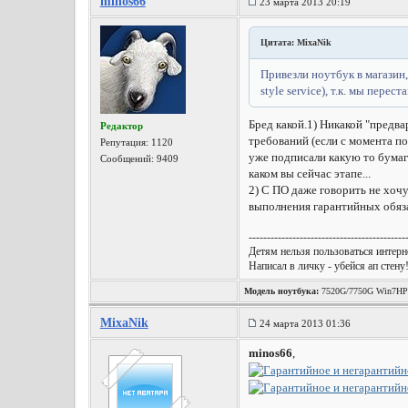
minos66
23 марта 2013 20:19
Цитата: MixaNik
Привезли ноутбук в магазин,
style service), т.к. мы пер
Бред какой.
1) Никакой "предва
Редактор
требований (если с момента по
Репутация:
1120
уже подписали какую то бумагу
Сообщений: 9409
каком вы сейчас этапе...
2) С ПО даже говорить не хочу
выполнения гарантийных обязат
-------------------------------------------
Детям нельзя пользоваться интерне
Написал в личку - убейся ап стену
Модель ноутбука:
7520G/7750G Win7HP
MixaNik
24 марта 2013 01:36
minos66
,