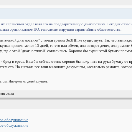
 их сервисный отдел взял его на предварительную диагностику. Сегодня отзвони
еставляли оригинальное ПО, тем самым нарушив гарантийные обязательства.
рительной диагностики" с точки зрения ЗоЗПП не существует. Так что вам над
купки прошло менее 15 дней, то это или обмен, или возврат денег, или ремонт.
, где с этой "диагностикой" согласились. Хорошо бы скрин этой бумаги посмо
 - бред и ересь. Вам бы сейчас очень хорошо бы получить на руки бумагу от 
ельств. Но сначала все таки выложите документы, касательно ремонта, которые
--------------
том. Интернет от детей глупеет.
!
/HB x32/64