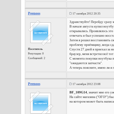
Peenoos
17 октября 2012 20:35
Здравствуйте! Перейду сразу к
В начале августа купил ноутб
открывались. Проявлялось это 
отвечать и был успешно восст
Затем я решил восстановить си
проблему приёмщику, когда сд
Посетитель
Спустя 27 дней я приехал за н
Репутация:
0
браузер, меня встретил всё то
Сообщений: 2
С момента покупки ноутбука пр
"ожидаются запчасти".
А теперь поясните, имею ли я 
Peenoos
17 октября 2012 23:08
BF_109G14
, значит мне его 
На сайте магазина ("ОГО!") бы
на котором может быть написа