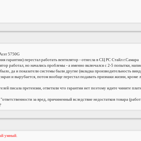
 Acer 5750G
ения гарантии) перестал работать вентилятор - отнесла в СЦ РС Стайл г.Самара
лятор работал, но начались проблемы - а именно включался с 2-5 попытки, напис
 было, да и показатели системы были другие (вкладка производительность винд
 экран и вырубается, потом вообще перестал подавать признаки жизни, кроме 
елей писала претензии, ответили что гарантии нет поэтому идите чините плат
 "ответственности за вред, причиненный вследствие недостатков товара (работ
?
мый умный.