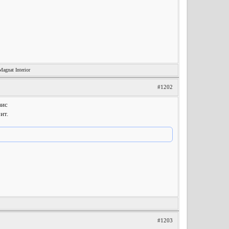
nat Interior
#1202
вис
ит.
#1203