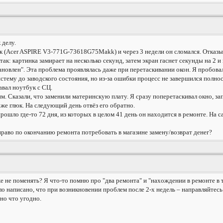
 делу.
ук (Acer ASPIRE V3-771G-73618G75Makk) и через 3 недели он сломался. Отказыв
так: картинка замирает на несколько секунд, затем экран гаснет секунды на 2 
ановлен". Эта проблема проявлялась даже при перетаскивании окон. Я пробова
стему до заводского состояния, но из-за ошибки процесс не завершился полно
авал ноутбук с СЦ.
им. Сказали, что заменили материнскую плату. Я сразу поперетаскивал окно, за
т же глюк. На следующий день отвёз его обратно.
ошло где-то 72 дня, из которых в целом 41 день он находится в ремонте. На с
право по окончанию ремонта потребовать в магазине замену/возврат денег?
уже не поменять? Я что-то помню про "два ремонта" и "нахождении в ремонте в 
ло написано, что при возникновении проблем после 2-х недель – направляйтесь
но что угодно.