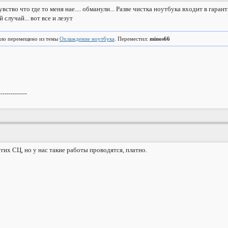
увство что где то меня нае.... обманули... Разве чистка ноутбука входит в гар
 случай... вот все и лезут
ло перемещено из темы
Охлаждение ноутбука
. Переместил:
minos66
--------------
угих СЦ, но у нас такие работы проводятся, платно.