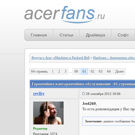
Главная
Статьи
Драйвера
Софт
Форум о Acer, eMachines и Packard Bell
»
Hardware - Аппаратное обе
64 страниц
1
2
3
...
60
61
62
63
64
Далее
Гарантийное и негарантийное обслуживание - 61 страниц
reylby
28 сентября 2012 18:06
Jet4269
,
То есть рекомендация у Вас про
Замечание:
данное сообщение бы
Редактор
Репутация:
5374