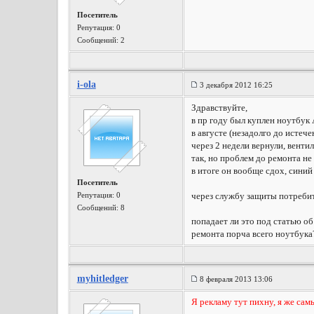
Посетитель
Репутация:
0
Сообщений: 2
i-ola
3 декабря 2012 16:25
Здравствуйте,
в пр году был куплен ноутбук
в августе (незадолго до истеч
через 2 недели вернули, венти
так, но проблем до ремонта не
в итоге он вообще сдох, синий
Посетитель
Репутация:
0
через службу защиты потребит
Сообщений: 8
попадает ли это под статью об
ремонта порча всего ноутбука
myhitledger
8 февраля 2013 13:06
Я рекламу тут пихну, я же са