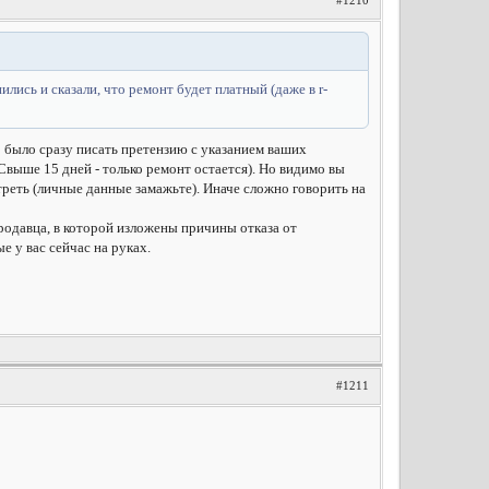
#1210
лись и сказали, что ремонт будет платный (даже в r-
о было сразу писать претензию с указанием ваших
 Свыше 15 дней - только ремонт остается). Но видимо вы
треть (личные данные замажьте). Иначе сложно говорить на
продавца, в которой изложены причины отказа от
 у вас сейчас на руках.
#1211