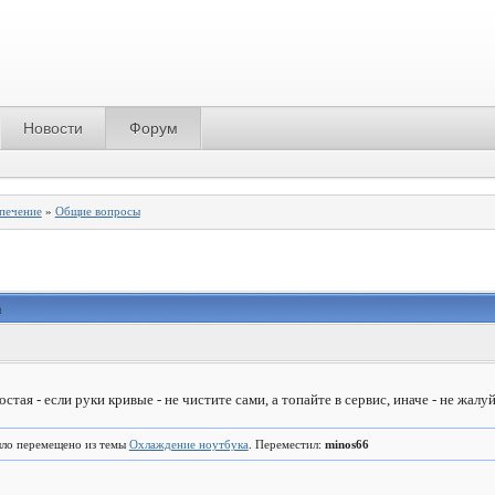
Новости
Форум
спечение
»
Общие вопросы
а
стая - если руки кривые - не чистите сами, а топайте в сервис, иначе - не жал
ло перемещено из темы
Охлаждение ноутбука
. Переместил:
minos66