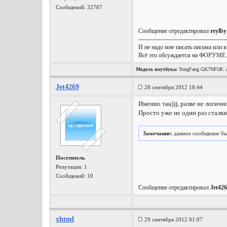
Сообщений: 32767
Сообщение отредактировал
reylby
-------------------------------------------
И не надо мне писать письма или в
Всё это обсуждается на ФОРУМЕ.
Модель ноутбука:
TongFang GK7NP5R: A
Wireless, Win10 x64, etc.
Jet4269
28 сентября 2012 18:44
Именно так))), разве не логич
Просто уже не один раз сталки
Замечание:
данное сообщение бы
Посетитель
Репутация:
1
Сообщений: 10
Сообщение отредактировал
Jet42
xhtml
29 сентября 2012 01:07