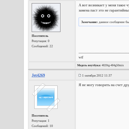
А вот возникает у меня такое ч
замена паст это не гарантийный
Замечание:
данное сообщение бы
Посетитель
Репутация:
0
Сообщений: 22
-------------------------------------------
wtf
Модель ноутбука:
4820tg-484g50mix
Jet4269
1 октября 2012 11:37
Я не могу говорить на счет др
Посетитель
Репутация:
1
Сообщений: 10