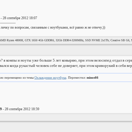
- 28 сентября 2012 18:07
--------------
 личку по вопросам, связанным с ноутбуками, всё равно ж не отвечу;))
MD Ryzen 4800H, GTX 1650 4Gb GDDR6, 32Gb DDR4-3200MHz, SSD NVME 2x1Tb; Creative SB G6, Mag
но? я компы и ноуты уже больше 5 лет ковыряю, при этом велосипед отдал в сер
вался когда рукастый человек себе не доверяет, при этом криворукий в себя вер
ло перемещено из темы
Охлаждение ноутбука
. Переместил:
minos66
69
- 28 сентября 2012 18:59